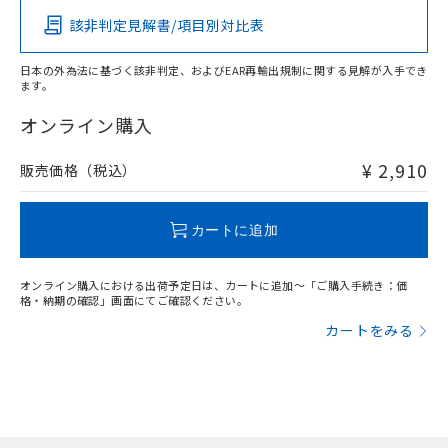
該非判定見解書/項目別対比表
X
O
O
O
日本の外為法に基づく該非判定、およびEAR再輸出規制に関する見解が入手でき
ます。
"対応済み"や非含有の記載がされた商品であっても、流通
在庫等で未対応品が混在する可能性があります。
オンライン購入
非含有品が必要な際は、弊社営業部門もしくは販売店へお
問い合わせください。
¥ 2,910
販売価格（税込）
この製品のRoHS/REACH対応状況ページへ
カートに追加
オンライン購入における出荷予定日は、カートに追加～「ご購入手続き：価
格・納期の確認」画面にてご確認ください。
カートをみる