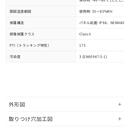
あります。
い合わせください。
お客様が当ウェブサイト上で当社にご
※3 非含有証明書ダウンロード
周囲湿度範囲
使用時: 35～85%RH
登録された部品リストについて、当社
および当社の共同利用者が、当社の製
保護構造
パネル前面: IP66、NEMA4X, N
下記の非含有証明書をダウンロードするこ
品・サービスに関するお客様との取
とができます。
合意する
キャンセル
引・商談に必要な範囲で利用すること
感電保護クラス
Class II
をご了承ください。
EU RoHS指令（10物質）の非含有証明書
※当社の共同利用者とは、
"個人情報
PTI（トラッキング特性）
175
51物質の非含有証明書（当社基準）
の共同利用に関して"
の「1.共同利
※本証明書は発行日時点で非含有を証明す
用者の範囲」に記載されている法人を
汚染度
3 (EN60947-5-1)
るもので、過去に遡って非含有を証明する
指します。
ものではありません。
また、RoHS指令のフタル酸エステル類４
物質の対応では、対応完了までの期間は出
荷製品に未対応品が混在することから備考
欄に対応日を記載しておりました。
既に当社にて対応品への在庫切替を完了
していることから、特段のことがない限
外形図
り、2022年1月12日より割愛しておりま
情報更新：2026/05/21
す。
取りつけ穴加工図
情報更新：2026/05/21