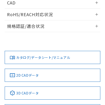
CAD
ログイン/会員登録いただくと、CADデータをダウンロー
RoHS/REACH対応状況
ドすることができます。
情報更新：2026/7/29
規格認証/適合状況
ログイン/会員登録
EU RoHS
注意事項・凡例
A22NW-2MM-TGA-P100-GAについての規格認証/適合状況に
ついては、「カスタマーサポートセンタ お客様相談室」また
は貴社担当オムロン営業員または販売店にお問い合わせくだ
対応状況
対応予定月
※1
※2
さい。
ダウンロードデータをご利用いただく前に、以下を必ずお読
みください。
カタログ/データシート/マニュアル
対応済み
ソフトウェアの使用条件
お問い合わせ
中国 RoHS
注意事項・凡例
2D CADデータ
中国 RoHS表
※1 ※2
3D CADデータ
Pb
Hg
Cd
Cr(VI)