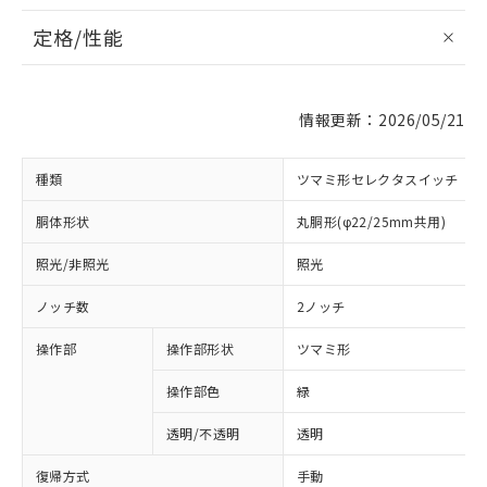
定格/性能
情報更新：2026/05/21
種類
ツマミ形セレクタスイッチ
胴体形状
丸胴形(φ22/25mm共用)
照光/非照光
照光
ノッチ数
2ノッチ
操作部
操作部形状
ツマミ形
操作部色
緑
透明/不透明
透明
復帰方式
手動