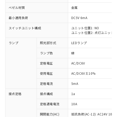
ベゼル材質
金属
最小適用負荷
DC5V 6mA
スイッチユニット構成
ユニット位置1: NO
※1 対応状況
ユニット位置2: 点灯ユニット
対応済み：EU RoHS指令（10物質）の
ランプ
照光部方式
LEDランプ
非含有に対応した製品が提供可能な商品で
す。
ランプ色
緑
対応予定：EU RoHS指令（10物質）の非含
ご利用条件
有に対応した製品に切り替える予定のある
定格電圧
AC/DC6V
商品です。
使用電圧
AC/DC6V±10%
対応予定なし：EU RoHS指令（10物質）の
以下の条件をお読みいただき、同意のうえ
非含有に非対応の商品で、対応品を出す予
ご利用ください。
定格電流
5mA
定はありません。
調査・確認中：EU RoHS指令（10物質）の
本サービスは、当社制御機器事業取扱
接点定格
接点構成
1a
※1 中国RoHS○×表
非含有の対応状況を調査中または確認中の
商品の当社在庫状況および標準価格
商品です。
(税抜)を提供させていただくもので
定格通電電流
10A
「○」：最大均質材料含有率が中国RoHSの
非該当品：ライセンス料など無形物で、有
す。
基準値以下であることを示します。
害物質有無と関係のない商品です。
開閉能力(AC)
抵抗負荷(AC-12): AC24V 10A/A
当社制御機器事業取扱商品の中には、