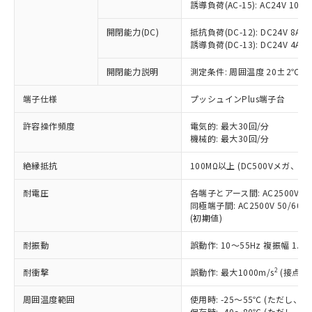
「×」：最大均質材料含有率が中国RoHSの
仕入先様の事情により、非含有部品として
誘導負荷(AC-15): AC24V 10A/AC
本サービスの対象外となる商品もある
基準値を超えていることを示します。
いたものが、含有品と判明した場合などや
当社は、これら貴社製品のうち、外国
ことをご了承ください。
「－」：未確認です。当社販売部門へお問
むを得ず変更することがあります。
開閉能力(DC)
抵抗負荷(DC-12): DC24V 8A/DC
為替および外国貿易法に定める商品
在庫状況および標準価格照会結果は、
い合わせください。
誘導負荷(DC-13): DC24V 4A/DC
（以下｢規制貨物等」という）を輸出
記載している更新日時点での社内デー
*EU RoHS指令（10物質）：
または国外への提供する場合は、日本
記
タに基づき作成されるものであり、閲
説明
鉛(Pb) 1000ppm以下、 水銀(Hg) 1000ppm以下、 カド
開閉能力説明
測定条件: 周囲温度 20±2℃、
*中国RoHS10物質の基準値 (GB/T26572)：
国政府の輸出許可(または役務取引許
号
覧された時点での実際の在庫および標
ミウム(Cd) 100ppm以下、
Pb(鉛) :1000ppm、 Hg(水銀) : 1000ppm、 Cd(カドミウ
可)を取得するなどの必要な手続きを
六価クロム(Cr(Ⅵ)) 1000ppm以下、ポリ臭化ビフェニル
ム) : 100ppm、
準価格とは異なる場合があることをご
端子仕様
プッシュインPlus端子台
類(PBB) 1000ppm以下、ポリ臭化ジフェニルエーテル類
Cr(Ⅵ)(六価クロム) : 1000ppm、 PBBs(ポリ臭化ビフェ
とります。
了承ください。
(PBDE) 1000ppm以下、フタル酸ビス(2-エチルヘキシ
○
一定数以上の在庫あり
ニル類) : 1000ppm、 PBDEs(ポリ臭化ジフェニルエーテ
当社は規制貨物を破棄する場合は、完
ル) (DEHP)(別名：DOP) 1000ppm以下、フタル酸ブチ
正式な納期状況および標準価格はお客
許容操作頻度
ル類) : 1000ppm、
電気的: 最大30回/分
ルベンジル（BBP） 1000ppm以下、フタル酸ジブチル
全に破砕するなど、違法に輸出されな
DBP(フタル酸ジブチル) : 1000ppm、 DIBP(フタル酸ジ
機械的: 最大30回/分
様のお取引先、またはお客様担当のオ
（DBP） 1000ppm以下、フタル酸ジイソブチル
イソブチル) : 1000ppm、 BBP(フタル酸ブチルベンジ
△
一定数には満たないが在庫あり
いよう必要な手段を講じます。
ムロン制御機器販売店・当社販売員に
(DIBP) 1000ppm以下
ル) : 1000ppm、
当社は貴社製品を、核兵器、ミサイ
絶縁抵抗
但し、RoHS指令で産業用監視および制御機器に対する
100MΩ以上 (DC500Vメガ、
DEHP(フタル酸ビス(2-エチルヘキシル)) : 1000ppm
ご相談ください。
適用除外項目は除く。
ル、化学兵器、生物兵器またはその他
－
在庫なし(最新の在庫状況につ
オムロン制御機器販売店や当社販売拠
フタル酸エステル類の４物質については閾値を超える意
耐電圧
各端子とアース間: AC2500V 50/
武器並びにこれらの製造装置等に一切
いては、お客様のお取引先、ま
図的な使用がないことを確認しています。
点は「
販売ネットワーク
」をご確認
同極端子間: AC2500V 50/60
※2 環境保護使用期限
使用いたしません。
たはお客様担当のオムロン制御
ください。
(初期値)
当社は、貴社製品を第三者に販売する
機器販売店・当社販売員にご確
在庫状況および標準価格結果を当社の
※2 対応予定月
「ｅ」：有害物質（10物質）のすべてが基
場合は、上記1、2および3の内容を当
認ください)
事前の承諾なく第三者に漏洩または開
耐振動
誤動作: 10～55Hz 複振幅 1.
準値以下であることを示します。
該第三者に通知します。また当社は、
示しないようお願いします。
部品在庫の切り替え状況などにより、予定
「10」：通常の使用状況下において有害物
販売先および販売に係わる関係者が違
マイパーツ機能（部品リスト作成サー
2
耐衝撃
誤動作: 最大1000m/s
(接点開
空
受注生産機種、また在庫状況の
月が前後することがあります。
質が外部に漏えいし、環境に深刻な影響を
法に輸出するおそれがある場合は、取
ビス）をご利用いただくには、I-Web
白
情報を公開していない機種
及ぼさない年数を意味します。
り引きをいたしません。
周囲温度範囲
使用時: -25～55℃ (ただし
メンバーズにご登録されている必要が
「－」：未確認です。当社販売部門へお問
保存時: -40～80℃ (ただし