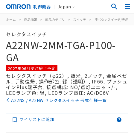
制御機器
Japan
ホーム
>
商品情報
>
商品カテゴリ
>
スイッチ
>
押ボタンスイッチ/表示灯
セレクタスイッチ
A22NW-2MM-TGA-P100-
GA
2027年06月受注終了予定
セレクタスイッチ（φ22）, 照光, 2ノッチ, 金属ベゼ
ル, 手動復帰, 操作部色: 緑（透明）, IP66, プッシュ
インPlus端子台, 接点構成: NO/点灯ユニット/-,
LEDランプ色: 緑, LEDランプ電圧: AC/DC6V
A22NS / A22NW セレクタスイッチ 形式仕様一覧
マイリストに追加