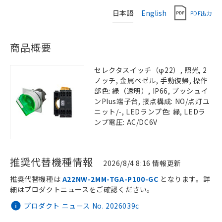
日本語
English
PDF出力
商品概要
セレクタスイッチ（φ22）, 照光, 2
ノッチ, 金属ベゼル, 手動復帰, 操作
部色: 緑（透明）, IP66, プッシュイ
ンPlus端子台, 接点構成: NO/点灯ユ
ニット/-, LEDランプ色: 緑, LEDラ
ンプ電圧: AC/DC6V
推奨代替機種情報
2026/8/4 8:16 情報更新
推奨代替機種は
A22NW-2MM-TGA-P100-GC
となります。詳
細はプロダクトニュースをご確認ください。
プロダクト ニュース No. 2026039c