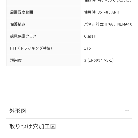
あります。
い合わせください。
お客様が当ウェブサイト上で当社にご
※3 非含有証明書ダウンロード
周囲湿度範囲
使用時: 35～85%RH
登録された部品リストについて、当社
および当社の共同利用者が、当社の製
保護構造
パネル前面: IP66、NEMA4X, N
下記の非含有証明書をダウンロードするこ
品・サービスに関するお客様との取
とができます。
合意する
キャンセル
引・商談に必要な範囲で利用すること
感電保護クラス
Class II
をご了承ください。
EU RoHS指令（10物質）の非含有証明書
※当社の共同利用者とは、
"個人情報
PTI（トラッキング特性）
175
51物質の非含有証明書（当社基準）
の共同利用に関して"
の「1.共同利
※本証明書は発行日時点で非含有を証明す
用者の範囲」に記載されている法人を
汚染度
3 (EN60947-5-1)
るもので、過去に遡って非含有を証明する
指します。
ものではありません。
また、RoHS指令のフタル酸エステル類４
物質の対応では、対応完了までの期間は出
荷製品に未対応品が混在することから備考
欄に対応日を記載しておりました。
既に当社にて対応品への在庫切替を完了
していることから、特段のことがない限
外形図
り、2022年1月12日より割愛しておりま
情報更新：2026/05/21
す。
取りつけ穴加工図
情報更新：2026/05/21