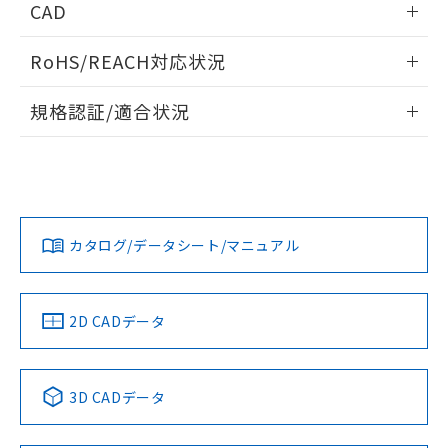
CAD
ログイン/会員登録いただくと、CADデータをダウンロー
RoHS/REACH対応状況
ドすることができます。
情報更新：2026/7/29
規格認証/適合状況
ログイン/会員登録
EU RoHS
注意事項・凡例
A22NW-2MM-TGA-P002-GAについての規格認証/適合状況に
ついては、「カスタマーサポートセンタ お客様相談室」また
は貴社担当オムロン営業員または販売店にお問い合わせくだ
対応状況
対応予定月
※1
※2
さい。
ダウンロードデータをご利用いただく前に、以下を必ずお読
みください。
カタログ/データシート/マニュアル
対応済み
ソフトウェアの使用条件
お問い合わせ
中国 RoHS
注意事項・凡例
2D CADデータ
中国 RoHS表
※1 ※2
3D CADデータ
Pb
Hg
Cd
Cr(VI)