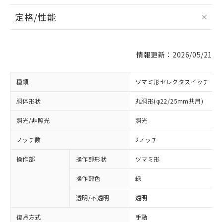
定格/性能
情報更新：2026/05/21
種類
ツマミ形セレクタスイッチ
胴体形状
丸胴形(φ22/25mm共用)
照光/非照光
照光
ノッチ数
2ノッチ
操作部
操作部形状
ツマミ形
操作部色
緑
透明/不透明
透明
復帰方式
手動