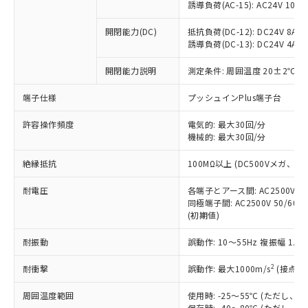
「×」：最大均質材料含有率が中国RoHSの
仕入先様の事情により、非含有部品として
誘導負荷(AC-15): AC24V 10A/AC
本サービスの対象外となる商品もある
基準値を超えていることを示します。
いたものが、含有品と判明した場合などや
当社は、これら貴社製品のうち、外国
ことをご了承ください。
「－」：未確認です。当社販売部門へお問
むを得ず変更することがあります。
開閉能力(DC)
抵抗負荷(DC-12): DC24V 8A/DC
為替および外国貿易法に定める商品
在庫状況および標準価格照会結果は、
い合わせください。
誘導負荷(DC-13): DC24V 4A/DC
（以下｢規制貨物等」という）を輸出
記載している更新日時点での社内デー
*EU RoHS指令（10物質）：
または国外への提供する場合は、日本
記
タに基づき作成されるものであり、閲
説明
鉛(Pb) 1000ppm以下、 水銀(Hg) 1000ppm以下、 カド
開閉能力説明
測定条件: 周囲温度 20±2℃、
*中国RoHS10物質の基準値 (GB/T26572)：
国政府の輸出許可(または役務取引許
号
覧された時点での実際の在庫および標
ミウム(Cd) 100ppm以下、
Pb(鉛) :1000ppm、 Hg(水銀) : 1000ppm、 Cd(カドミウ
可)を取得するなどの必要な手続きを
六価クロム(Cr(Ⅵ)) 1000ppm以下、ポリ臭化ビフェニル
ム) : 100ppm、
準価格とは異なる場合があることをご
端子仕様
プッシュインPlus端子台
類(PBB) 1000ppm以下、ポリ臭化ジフェニルエーテル類
Cr(Ⅵ)(六価クロム) : 1000ppm、 PBBs(ポリ臭化ビフェ
とります。
了承ください。
(PBDE) 1000ppm以下、フタル酸ビス(2-エチルヘキシ
○
一定数以上の在庫あり
ニル類) : 1000ppm、 PBDEs(ポリ臭化ジフェニルエーテ
当社は規制貨物を破棄する場合は、完
ル) (DEHP)(別名：DOP) 1000ppm以下、フタル酸ブチ
正式な納期状況および標準価格はお客
許容操作頻度
ル類) : 1000ppm、
電気的: 最大30回/分
ルベンジル（BBP） 1000ppm以下、フタル酸ジブチル
全に破砕するなど、違法に輸出されな
DBP(フタル酸ジブチル) : 1000ppm、 DIBP(フタル酸ジ
機械的: 最大30回/分
様のお取引先、またはお客様担当のオ
（DBP） 1000ppm以下、フタル酸ジイソブチル
イソブチル) : 1000ppm、 BBP(フタル酸ブチルベンジ
△
一定数には満たないが在庫あり
いよう必要な手段を講じます。
ムロン制御機器販売店・当社販売員に
(DIBP) 1000ppm以下
ル) : 1000ppm、
当社は貴社製品を、核兵器、ミサイ
絶縁抵抗
但し、RoHS指令で産業用監視および制御機器に対する
100MΩ以上 (DC500Vメガ、
DEHP(フタル酸ビス(2-エチルヘキシル)) : 1000ppm
ご相談ください。
適用除外項目は除く。
ル、化学兵器、生物兵器またはその他
－
在庫なし(最新の在庫状況につ
オムロン制御機器販売店や当社販売拠
フタル酸エステル類の４物質については閾値を超える意
耐電圧
各端子とアース間: AC2500V 50/
武器並びにこれらの製造装置等に一切
いては、お客様のお取引先、ま
図的な使用がないことを確認しています。
点は「
販売ネットワーク
」をご確認
同極端子間: AC2500V 50/60
※2 環境保護使用期限
使用いたしません。
たはお客様担当のオムロン制御
ください。
(初期値)
当社は、貴社製品を第三者に販売する
機器販売店・当社販売員にご確
在庫状況および標準価格結果を当社の
※2 対応予定月
「ｅ」：有害物質（10物質）のすべてが基
場合は、上記1、2および3の内容を当
認ください)
事前の承諾なく第三者に漏洩または開
耐振動
誤動作: 10～55Hz 複振幅 1.
準値以下であることを示します。
該第三者に通知します。また当社は、
示しないようお願いします。
部品在庫の切り替え状況などにより、予定
「10」：通常の使用状況下において有害物
販売先および販売に係わる関係者が違
マイパーツ機能（部品リスト作成サー
2
耐衝撃
誤動作: 最大1000m/s
(接点開
空
受注生産機種、また在庫状況の
月が前後することがあります。
質が外部に漏えいし、環境に深刻な影響を
法に輸出するおそれがある場合は、取
ビス）をご利用いただくには、I-Web
白
情報を公開していない機種
及ぼさない年数を意味します。
り引きをいたしません。
周囲温度範囲
使用時: -25～55℃ (ただし
メンバーズにご登録されている必要が
「－」：未確認です。当社販売部門へお問
保存時: -40～80℃ (ただし