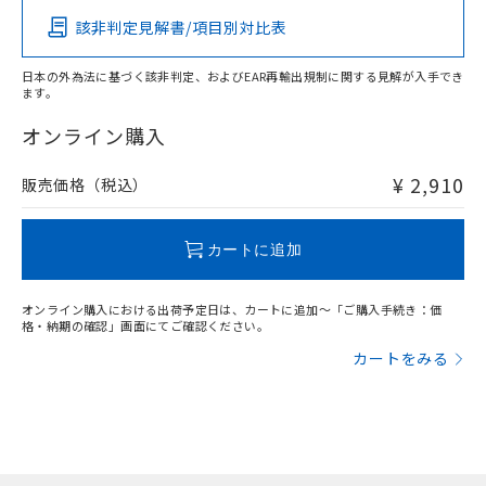
該非判定見解書/項目別対比表
X
O
O
O
日本の外為法に基づく該非判定、およびEAR再輸出規制に関する見解が入手でき
ます。
"対応済み"や非含有の記載がされた商品であっても、流通
在庫等で未対応品が混在する可能性があります。
オンライン購入
非含有品が必要な際は、弊社営業部門もしくは販売店へお
問い合わせください。
¥ 2,910
販売価格（税込）
この製品のRoHS/REACH対応状況ページへ
カートに追加
オンライン購入における出荷予定日は、カートに追加～「ご購入手続き：価
格・納期の確認」画面にてご確認ください。
カートをみる