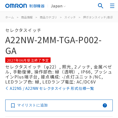
制御機器
Japan
ホーム
>
商品情報
>
商品カテゴリ
>
スイッチ
>
押ボタンスイッチ/表示灯
セレクタスイッチ
A22NW-2MM-TGA-P002-
GA
2027年06月受注終了予定
セレクタスイッチ（φ22）, 照光, 2ノッチ, 金属ベゼ
ル, 手動復帰, 操作部色: 緑（透明）, IP66, プッシュ
インPlus端子台, 接点構成: -/点灯ユニット/NC,
LEDランプ色: 緑, LEDランプ電圧: AC/DC6V
A22NS / A22NW セレクタスイッチ 形式仕様一覧
マイリストに追加