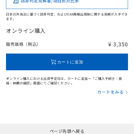
該非判定見解書/項目別対比表
X
O
O
O
日本の外為法に基づく該非判定、およびEAR再輸出規制に関する見解が入手でき
ます。
"対応済み"や非含有の記載がされた商品であっても、流通
在庫等で未対応品が混在する可能性があります。
オンライン購入
非含有品が必要な際は、弊社営業部門もしくは販売店へお
問い合わせください。
¥ 3,350
販売価格（税込）
この製品のRoHS/REACH対応状況ページへ
カートに追加
オンライン購入における出荷予定日は、カートに追加～「ご購入手続き：価
格・納期の確認」画面にてご確認ください。
カートをみる
ページ先頭へ戻る