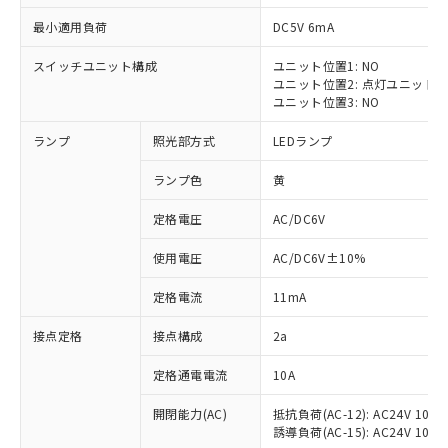
最小適用負荷
DC5V 6mA
スイッチユニット構成
ユニット位置1: NO
ユニット位置2: 点灯ユニット
※1 対応状況
ユニット位置3: NO
ランプ
照光部方式
LEDランプ
対応済み：EU RoHS指令（10物質）の
非含有に対応した製品が提供可能な商品で
ランプ色
黄
す。
対応予定：EU RoHS指令（10物質）の非含
定格電圧
AC/DC6V
ご利用条件
有に対応した製品に切り替える予定のある
商品です。
使用電圧
AC/DC6V±10%
対応予定なし：EU RoHS指令（10物質）の
以下の条件をお読みいただき、同意のうえ
非含有に非対応の商品で、対応品を出す予
定格電流
11mA
ご利用ください。
定はありません。
調査・確認中：EU RoHS指令（10物質）の
接点定格
接点構成
2a
本サービスは、当社制御機器事業取扱
※1 中国RoHS○×表
非含有の対応状況を調査中または確認中の
商品の当社在庫状況および標準価格
定格通電電流
10A
商品です。
(税抜)を提供させていただくもので
「○」：最大均質材料含有率が中国RoHSの
非該当品：ライセンス料など無形物で、有
す。
開閉能力(AC)
抵抗負荷(AC-12): AC24V 10A/A
基準値以下であることを示します。
害物質有無と関係のない商品です。
当社制御機器事業取扱商品の中には、
誘導負荷(AC-15): AC24V 10A/AC
「×」：最大均質材料含有率が中国RoHSの
仕入先様の事情により、非含有部品として