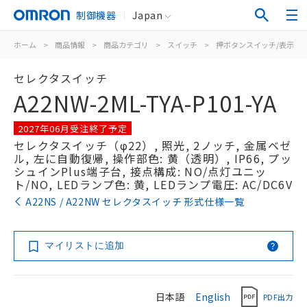
制御機器
Japan
ホーム
>
商品情報
>
商品カテゴリ
>
スイッチ
>
押ボタンスイッチ/表示灯
セレクタスイッチ
A22NW-2ML-TYA-P101-YA
2027年06月受注終了予定
セレクタスイッチ（φ22）, 照光, 2ノッチ, 金属ベゼ
ル, 左に自動復帰, 操作部色: 黄（透明）, IP66, プッ
シュインPlus端子台, 接点構成: NO/点灯ユニッ
ト/NO, LEDランプ色: 黄, LEDランプ電圧: AC/DC6V
A22NS / A22NW セレクタスイッチ 形式仕様一覧
マイリストに追加
日本語
English
PDF出力