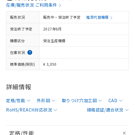
在庫/販売状況 ご利用条件
販売状況
販売中・受注終了予定
推奨代替機種
受注終了予定
2027年6月
機種区分
受注生産機種
在庫状況
標準価格(税別)
¥ 3,050
詳細情報
定格/性能
外形図
取りつけ穴加工図
CAD
RoHS/REACH対応状況
規格認証/適合状況
定格/性能