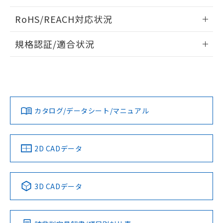
ログイン/会員登録いただくと、CADデータをダウンロー
RoHS/REACH対応状況
ドすることができます。
情報更新：2026/7/29
規格認証/適合状況
ログイン/会員登録
EU RoHS
注意事項・凡例
A22NW-2ML-TYA-P101-YAについての規格認証/適合状況につ
いては、「カスタマーサポートセンタ お客様相談室」または
貴社担当オムロン営業員または販売店にお問い合わせくださ
対応状況
対応予定月
※1
※2
い。
ダウンロードデータをご利用いただく前に、以下を必ずお読
みください。
カタログ/データシート/マニュアル
対応済み
ソフトウェアの使用条件
お問い合わせ
中国 RoHS
注意事項・凡例
2D CADデータ
中国 RoHS表
※1 ※2
3D CADデータ
Pb
Hg
Cd
Cr(VI)