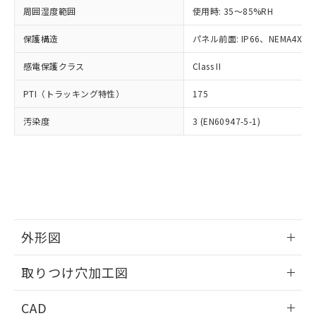
い合わせください。
お客様が当ウェブサイト上で当社にご
周囲湿度範囲
使用時: 35～85%RH
※3 非含有証明書ダウンロード
登録された部品リストについて、当社
保護構造
パネル前面: IP66、NEMA4X, N
および当社の共同利用者が、当社の製
下記の非含有証明書をダウンロードするこ
品・サービスに関するお客様との取
とができます。
感電保護クラス
Class II
合意する
キャンセル
引・商談に必要な範囲で利用すること
をご了承ください。
EU RoHS指令（10物質）の非含有証明書
PTI（トラッキング特性）
175
※当社の共同利用者とは、
"個人情報
51物質の非含有証明書（当社基準）
の共同利用に関して"
の「1.共同利
汚染度
3 (EN60947-5-1)
※本証明書は発行日時点で非含有を証明す
用者の範囲」に記載されている法人を
るもので、過去に遡って非含有を証明する
指します。
ものではありません。
また、RoHS指令のフタル酸エステル類４
物質の対応では、対応完了までの期間は出
荷製品に未対応品が混在することから備考
欄に対応日を記載しておりました。
既に当社にて対応品への在庫切替を完了
外形図
していることから、特段のことがない限
り、2022年1月12日より割愛しておりま
情報更新：2026/05/21
取りつけ穴加工図
す。
情報更新：2026/05/21
CAD