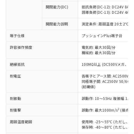
本サービスの対象外となる商品もある
基準値を超えていることを示します。
いたものが、含有品と判明した場合などや
当社は、これら貴社製品のうち、外国
ことをご了承ください。
開閉能力(DC)
抵抗負荷(DC-12): DC24V 8A/DC
「－」：未確認です。当社販売部門へお問
むを得ず変更することがあります。
為替および外国貿易法に定める商品
誘導負荷(DC-13): DC24V 4A/DC
在庫状況および標準価格照会結果は、
い合わせください。
（以下｢規制貨物等」という）を輸出
記載している更新日時点での社内デー
*EU RoHS指令（10物質）：
または国外への提供する場合は、日本
開閉能力説明
測定条件: 周囲温度 20±2℃、
記
タに基づき作成されるものであり、閲
説明
鉛(Pb) 1000ppm以下、 水銀(Hg) 1000ppm以下、 カド
*中国RoHS10物質の基準値 (GB/T26572)：
国政府の輸出許可(または役務取引許
号
覧された時点での実際の在庫および標
ミウム(Cd) 100ppm以下、
Pb(鉛) :1000ppm、 Hg(水銀) : 1000ppm、 Cd(カドミウ
端子仕様
プッシュインPlus端子台
可)を取得するなどの必要な手続きを
六価クロム(Cr(Ⅵ)) 1000ppm以下、ポリ臭化ビフェニル
ム) : 100ppm、
準価格とは異なる場合があることをご
類(PBB) 1000ppm以下、ポリ臭化ジフェニルエーテル類
Cr(Ⅵ)(六価クロム) : 1000ppm、 PBBs(ポリ臭化ビフェ
とります。
了承ください。
(PBDE) 1000ppm以下、フタル酸ビス(2-エチルヘキシ
○
一定数以上の在庫あり
ニル類) : 1000ppm、 PBDEs(ポリ臭化ジフェニルエーテ
許容操作頻度
電気的: 最大30回/分
当社は規制貨物を破棄する場合は、完
ル) (DEHP)(別名：DOP) 1000ppm以下、フタル酸ブチ
正式な納期状況および標準価格はお客
ル類) : 1000ppm、
機械的: 最大30回/分
ルベンジル（BBP） 1000ppm以下、フタル酸ジブチル
全に破砕するなど、違法に輸出されな
DBP(フタル酸ジブチル) : 1000ppm、 DIBP(フタル酸ジ
様のお取引先、またはお客様担当のオ
（DBP） 1000ppm以下、フタル酸ジイソブチル
イソブチル) : 1000ppm、 BBP(フタル酸ブチルベンジ
△
一定数には満たないが在庫あり
いよう必要な手段を講じます。
ムロン制御機器販売店・当社販売員に
(DIBP) 1000ppm以下
ル) : 1000ppm、
絶縁抵抗
100MΩ以上 (DC500Vメガ、
当社は貴社製品を、核兵器、ミサイ
但し、RoHS指令で産業用監視および制御機器に対する
DEHP(フタル酸ビス(2-エチルヘキシル)) : 1000ppm
ご相談ください。
適用除外項目は除く。
ル、化学兵器、生物兵器またはその他
－
在庫なし(最新の在庫状況につ
オムロン制御機器販売店や当社販売拠
耐電圧
各端子とアース間: AC2500V 50/
フタル酸エステル類の４物質については閾値を超える意
武器並びにこれらの製造装置等に一切
いては、お客様のお取引先、ま
図的な使用がないことを確認しています。
同極端子間: AC2500V 50/60
点は「
販売ネットワーク
」をご確認
※2 環境保護使用期限
使用いたしません。
(初期値)
たはお客様担当のオムロン制御
ください。
当社は、貴社製品を第三者に販売する
機器販売店・当社販売員にご確
在庫状況および標準価格結果を当社の
※2 対応予定月
「ｅ」：有害物質（10物質）のすべてが基
耐振動
誤動作: 10～55Hz 複振幅 1.
場合は、上記1、2および3の内容を当
認ください)
事前の承諾なく第三者に漏洩または開
準値以下であることを示します。
該第三者に通知します。また当社は、
示しないようお願いします。
2
耐衝撃
誤動作: 最大1000m/s
(接点開
部品在庫の切り替え状況などにより、予定
「10」：通常の使用状況下において有害物
販売先および販売に係わる関係者が違
マイパーツ機能（部品リスト作成サー
空
受注生産機種、また在庫状況の
月が前後することがあります。
質が外部に漏えいし、環境に深刻な影響を
法に輸出するおそれがある場合は、取
ビス）をご利用いただくには、I-Web
白
情報を公開していない機種
周囲温度範囲
使用時: -25～55℃ (ただし
及ぼさない年数を意味します。
り引きをいたしません。
メンバーズにご登録されている必要が
保存時: -40～80℃ (ただし
「－」：未確認です。当社販売部門へお問
あります。