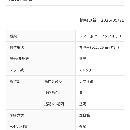
情報更新：2026/05/21
種類
ツマミ形セレクタスイッチ
胴体形状
丸胴形(φ22/25mm共用)
照光/非照光
照光
ノッチ数
2ノッチ
操作部
操作部形状
ツマミ形
操作部色
黄
透明/不透明
透明
復帰方式
左自動
ベゼル材質
金属