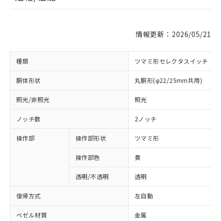
情報更新：2026/05/21
種類
ツマミ形セレクタスイッチ
胴体形状
丸胴形(φ22/25mm共用)
照光/非照光
照光
ノッチ数
2ノッチ
操作部
操作部形状
ツマミ形
操作部色
黄
透明/不透明
透明
復帰方式
左自動
ベゼル材質
金属