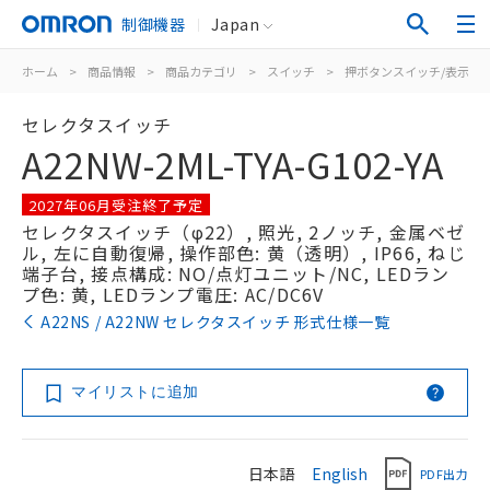
制御機器
Japan
ホーム
>
商品情報
>
商品カテゴリ
>
スイッチ
>
押ボタンスイッチ/表示灯
セレクタスイッチ
A22NW-2ML-TYA-G102-YA
2027年06月受注終了予定
セレクタスイッチ（φ22）, 照光, 2ノッチ, 金属ベゼ
ル, 左に自動復帰, 操作部色: 黄（透明）, IP66, ねじ
端子台, 接点構成: NO/点灯ユニット/NC, LEDラン
プ色: 黄, LEDランプ電圧: AC/DC6V
A22NS / A22NW セレクタスイッチ 形式仕様一覧
マイリストに追加
日本語
English
PDF出力