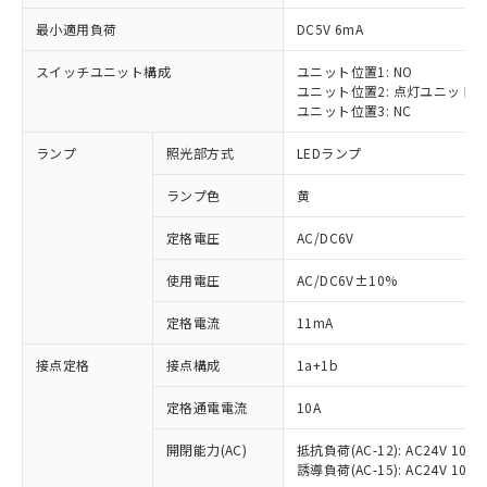
最小適用負荷
DC5V 6mA
スイッチユニット構成
ユニット位置1: NO
ユニット位置2: 点灯ユニット
ユニット位置3: NC
ランプ
照光部方式
LEDランプ
ランプ色
黄
※1 対応状況
定格電圧
AC/DC6V
対応済み：EU RoHS指令（10物質）の
使用電圧
AC/DC6V±10%
非含有に対応した製品が提供可能な商品で
す。
定格電流
11mA
対応予定：EU RoHS指令（10物質）の非含
ご利用条件
有に対応した製品に切り替える予定のある
接点定格
接点構成
1a+1b
商品です。
対応予定なし：EU RoHS指令（10物質）の
定格通電電流
10A
以下の条件をお読みいただき、同意のうえ
非含有に非対応の商品で、対応品を出す予
ご利用ください。
定はありません。
開閉能力(AC)
抵抗負荷(AC-12): AC24V 10A/A
誘導負荷(AC-15): AC24V 10A/AC
調査・確認中：EU RoHS指令（10物質）の
本サービスは、当社制御機器事業取扱