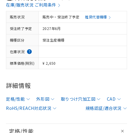
在庫/販売状況 ご利用条件
販売状況
販売中・受注終了予定
推奨代替機種
受注終了予定
2027年6月
機種区分
受注生産機種
在庫状況
標準価格(税別)
¥ 2,650
詳細情報
定格/性能
外形図
取りつけ穴加工図
CAD
RoHS/REACH対応状況
規格認証/適合状況
定格/性能