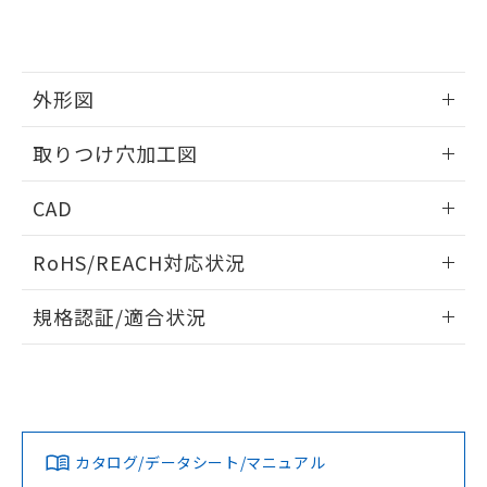
り、2022年1月12日より割愛しておりま
す。
外形図
情報更新：2026/05/21
取りつけ穴加工図
情報更新：2026/05/21
CAD
ログイン/会員登録いただくと、CADデータをダウンロー
RoHS/REACH対応状況
ドすることができます。
情報更新：2026/7/29
規格認証/適合状況
ログイン/会員登録
EU RoHS
注意事項・凡例
UL認証
CSA認証
CEマーキング
Yes
Yes
Yes
対応状況
対応予定月
※1
※2
ダウンロードデータをご利用いただく前に、以下を必ずお読
みください。
カタログ/データシート/マニュアル
対応済み
ソフトウェアの使用条件