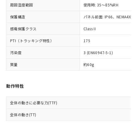
準値以下であることを示します。
該第三者に通知します。また当社は、
示しないようお願いします。
周囲湿度範囲
使用時: 35～85%RH
部品在庫の切り替え状況などにより、予定
「10」：通常の使用状況下において有害物
販売先および販売に係わる関係者が違
マイパーツ機能（部品リスト作成サー
空
受注生産機種、また在庫状況の
月が前後することがあります。
質が外部に漏えいし、環境に深刻な影響を
法に輸出するおそれがある場合は、取
ビス）をご利用いただくには、I-Web
保護構造
パネル前面: IP66、NEMA4X, N
白
情報を公開していない機種
及ぼさない年数を意味します。
り引きをいたしません。
メンバーズにご登録されている必要が
「－」：未確認です。当社販売部門へお問
感電保護クラス
Class II
あります。
い合わせください。
お客様が当ウェブサイト上で当社にご
※3 非含有証明書ダウンロード
PTI（トラッキング特性）
175
登録された部品リストについて、当社
および当社の共同利用者が、当社の製
下記の非含有証明書をダウンロードするこ
汚染度
3 (EN60947-5-1)
品・サービスに関するお客様との取
とができます。
合意する
キャンセル
引・商談に必要な範囲で利用すること
質量
約60g
をご了承ください。
EU RoHS指令（10物質）の非含有証明書
※当社の共同利用者とは、
"個人情報
51物質の非含有証明書（当社基準）
の共同利用に関して"
の「1.共同利
※本証明書は発行日時点で非含有を証明す
動作特性
用者の範囲」に記載されている法人を
るもので、過去に遡って非含有を証明する
指します。
ものではありません。
全体の動きに必要な力(TTF)
また、RoHS指令のフタル酸エステル類４
物質の対応では、対応完了までの期間は出
全体の動き(TT)
荷製品に未対応品が混在することから備考
欄に対応日を記載しておりました。
既に当社にて対応品への在庫切替を完了
していることから、特段のことがない限