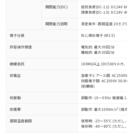
※1 中国RoHS○×表
非含有の対応状況を調査中または確認中の
商品の当社在庫状況および標準価格
開閉能力(DC)
抵抗負荷(DC-12): DC24V 8A/DC
商品です。
(税抜)を提供させていただくもので
誘導負荷(DC-13): DC24V 4A/DC
「○」：最大均質材料含有率が中国RoHSの
非該当品：ライセンス料など無形物で、有
す。
基準値以下であることを示します。
害物質有無と関係のない商品です。
開閉能力説明
測定条件: 周囲温度 20±2℃、
当社制御機器事業取扱商品の中には、
「×」：最大均質材料含有率が中国RoHSの
仕入先様の事情により、非含有部品として
本サービスの対象外となる商品もある
基準値を超えていることを示します。
いたものが、含有品と判明した場合などや
当社は、これら貴社製品のうち、外国
端子仕様
ねじ締め端子 (M3.5)
ことをご了承ください。
「－」：未確認です。当社販売部門へお問
むを得ず変更することがあります。
為替および外国貿易法に定める商品
在庫状況および標準価格照会結果は、
い合わせください。
許容操作頻度
電気的: 最大30回/分
（以下｢規制貨物等」という）を輸出
記載している更新日時点での社内デー
機械的: 最大30回/分
*EU RoHS指令（10物質）：
または国外への提供する場合は、日本
記
タに基づき作成されるものであり、閲
説明
鉛(Pb) 1000ppm以下、 水銀(Hg) 1000ppm以下、 カド
*中国RoHS10物質の基準値 (GB/T26572)：
国政府の輸出許可(または役務取引許
号
覧された時点での実際の在庫および標
ミウム(Cd) 100ppm以下、
Pb(鉛) :1000ppm、 Hg(水銀) : 1000ppm、 Cd(カドミウ
絶縁抵抗
100MΩ以上 (DC500Vメガ、
可)を取得するなどの必要な手続きを
六価クロム(Cr(Ⅵ)) 1000ppm以下、ポリ臭化ビフェニル
ム) : 100ppm、
準価格とは異なる場合があることをご
類(PBB) 1000ppm以下、ポリ臭化ジフェニルエーテル類
Cr(Ⅵ)(六価クロム) : 1000ppm、 PBBs(ポリ臭化ビフェ
とります。
了承ください。
(PBDE) 1000ppm以下、フタル酸ビス(2-エチルヘキシ
耐電圧
各端子とアース間: AC2500V 50/
○
一定数以上の在庫あり
ニル類) : 1000ppm、 PBDEs(ポリ臭化ジフェニルエーテ
当社は規制貨物を破棄する場合は、完
ル) (DEHP)(別名：DOP) 1000ppm以下、フタル酸ブチ
正式な納期状況および標準価格はお客
ル類) : 1000ppm、
同極端子間: AC2500V 50/60
ルベンジル（BBP） 1000ppm以下、フタル酸ジブチル
全に破砕するなど、違法に輸出されな
DBP(フタル酸ジブチル) : 1000ppm、 DIBP(フタル酸ジ
(初期値)
様のお取引先、またはお客様担当のオ
（DBP） 1000ppm以下、フタル酸ジイソブチル
イソブチル) : 1000ppm、 BBP(フタル酸ブチルベンジ
△
一定数には満たないが在庫あり
いよう必要な手段を講じます。
ムロン制御機器販売店・当社販売員に
(DIBP) 1000ppm以下
ル) : 1000ppm、
当社は貴社製品を、核兵器、ミサイ
但し、RoHS指令で産業用監視および制御機器に対する
耐振動
誤動作: 10～55Hz 複振幅 1.
DEHP(フタル酸ビス(2-エチルヘキシル)) : 1000ppm
ご相談ください。
適用除外項目は除く。
ル、化学兵器、生物兵器またはその他
－
在庫なし(最新の在庫状況につ
オムロン制御機器販売店や当社販売拠
フタル酸エステル類の４物質については閾値を超える意
2
耐衝撃
誤動作: 最大1000m/s
(接点開
武器並びにこれらの製造装置等に一切
いては、お客様のお取引先、ま
図的な使用がないことを確認しています。
点は「
販売ネットワーク
」をご確認
※2 環境保護使用期限
使用いたしません。
たはお客様担当のオムロン制御
ください。
周囲温度範囲
使用時: -25～55℃ (ただし
当社は、貴社製品を第三者に販売する
機器販売店・当社販売員にご確
在庫状況および標準価格結果を当社の
保存時: -40～80℃ (ただし
※2 対応予定月
「ｅ」：有害物質（10物質）のすべてが基
場合は、上記1、2および3の内容を当
認ください)
事前の承諾なく第三者に漏洩または開