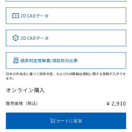
LR型式承認
DNV型式承認
BV型式承認
KR型式承
（イギリス
（ノルウェー
（フランス
（韓国
船舶規格）
船舶規格）
船舶規格）
船舶規格
中国 RoHS
注意事項・凡例
2D CADデータ
No
No
No
No
中国 RoHS表
※1 ※2
3D CADデータ
この製品の規格認証/適合状況ページへ
Pb
Hg
Cd
Cr(VI)
その他の認証はこちらのページからご検索ください
該非判定見解書/項目別対比表
X
O
O
O
日本の外為法に基づく該非判定、およびEAR再輸出規制に関する見解が入手でき
ます。
"対応済み"や非含有の記載がされた商品であっても、流通
在庫等で未対応品が混在する可能性があります。
オンライン購入
非含有品が必要な際は、弊社営業部門もしくは販売店へお
問い合わせください。
¥ 2,910
販売価格（税込）
この製品のRoHS/REACH対応状況ページへ
カートに追加