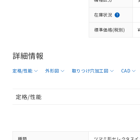
在庫状況
標準価格(税別)
詳細情報
定格/性能
外形図
取りつけ穴加工図
CAD
定格/性能
種類
ツマミ形セレクタスイ