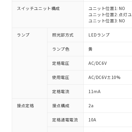
対応済み：EU
スイッチユニット構成
ユニット位置1: NO
対応予定：EU R
ユニット位置2: 点灯
対応予定なし：EU
ユニット位置3: NO
調査・確認中：EU
ご利用条件
非該当品：ライセ
※1 中国RoHS
ランプ
照光部方式
LEDランプ
仕入先様の事情に
があります。
以下の条件をお読
「○」：最大均質
ランプ色
黄
「×」：最大均質
本サービスは
当社は、これ
*EU RoHS指令（10物
「－」：未確認で
鉛(Pb) 1000ppm以下、
くものです。
う）を輸出ま
定格電圧
AC/DC6V
記
説明
六価クロム(Cr(Ⅵ)) 1
当社制御機器
などの必要な
フタル酸ビス(2-エチルヘ
号
*中国RoHS10物質の基準値 
ル（DBP） 1000ppm
在庫状況およ
当社は規制貨
Pb(鉛) :1000ppm、 Hg
但し、RoHS指令で産
使用電圧
AC/DC6V±10%
のであり、閲
ます。
Cr(Ⅵ)(六価クロム) : 
フタル酸エステル類の４
○
一定数以
DBP(フタル酸ジブチル) :
い。
当社は貴社製
DEHP(フタル酸ビス(2-エ
正式な納期状
定格電流
11mA
置等に一切使
当社販売員に
※2 対応予定月
△
一定数に
当社は、貴社
オムロン制御
また当社は、
※2 環境保護使
接点定格
接点構成
2a
在庫状況およ
部品在庫の切り替
たしません。
－
在庫なし
す。
「ｅ」：有害物質
機器販売
定格通電電流
10A
マイパーツ機
「10」：通常の
ている必要が
味します。