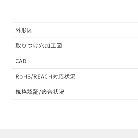
外形図
取りつけ穴加工図
CAD
ログイン/会員登録いただくと、CADデータをダウンロ
RoHS/REACH対応状況
規格認証/適合状況
EU RoHS
注意事項・凡例
UL認証
CSA認証
CEマーキング
ダウンロードデータをご利用いただく前に、以下を必ずお読
Yes
Yes
Yes
対応状況
対応予定月
※1
※2
ソフトウェアの使用条件
対応済み