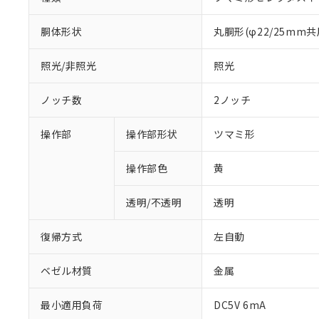
胴体形状
丸胴形(φ22/25mm共
照光/非照光
照光
ノッチ数
2ノッチ
操作部
操作部形状
ツマミ形
操作部色
黄
透明/不透明
透明
復帰方式
左自動
ベゼル材質
金属
※1 対応状況
最小適用負荷
DC5V 6mA