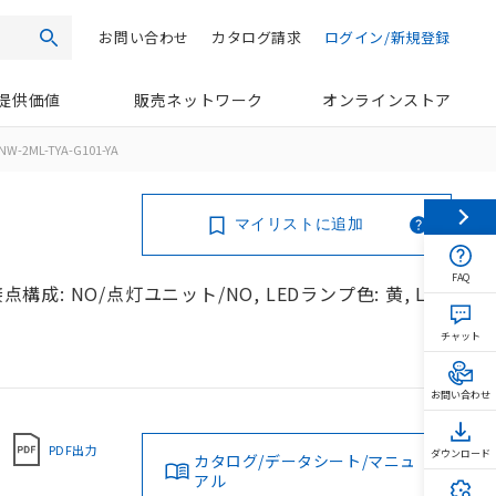
お問い合わせ
カタログ請求
ログイン/新規登録
検索
提供価値
販売ネットワーク
オンラインストア
NW-2ML-TYA-G101-YA
マイリストに追加
FAQ
構成: NO/点灯ユニット/NO, LEDランプ色: 黄, LED
チャット
お問い合わせ
PDF出力
ダウンロード
カタログ/データシート/マニュ
アル