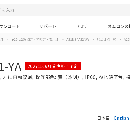
ウンロード
サポート
セミナ
オムロンの
示灯
>
φ22(φ25):照光・非照光・表示灯
>
A22NS / A22NW
>
形式仕様一覧
>
A22
1-YA
2027年06月受注終了予定
左に自動復帰, 操作部色: 黄（透明）, IP66, ねじ端子台, 接点
日本語
English