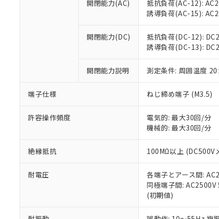
空
受注生産
開閉能力(AC)
抵抗負荷(AC-12): AC24
お客様が当ウ
※3 非含有証明
「－」：未確認で
白
誘導負荷(AC-15): AC24V
が、当社の製
さい。
下記の非含有証明
※当社の共同
開閉能力(DC)
抵抗負荷(DC-12): DC24
いる法人を指
EU RoHS指令（
誘導負荷(DC-13): DC24
51物質の非含有証
※本証明書は発行
開閉能力説明
測定条件: 周囲温度 2
また、RoHS指
混在することから
端子仕様
ねじ締め端子 (M3.5)
既に当社にて対応
り割愛しておりま
許容操作頻度
電気的: 最大30回/分
機械的: 最大30回/分
絶縁抵抗
100MΩ以上 (DC5
耐電圧
各端子とアース間: AC250
同極端子間: AC2500V
(初期値)
耐振動
誤動作: 10～55Hz 複