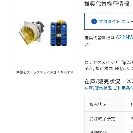
推奨代替機種情報
プロダクト ニュース 
A22NW
推奨代替機種は
い。
セレクタスイッチ（φ22）,
子台, 接点構成: NO/点灯ユ
画像をクリックすると大きくなります
在庫/販売状況
20
在庫/販売状況 ご利用条
販売状況
受注終了予定
機種区分