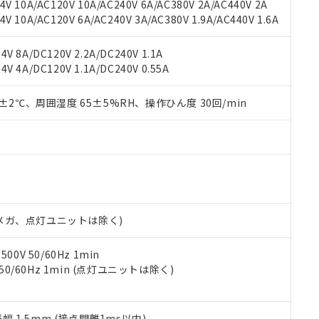
機種、また在庫状況の情報を公開していない機種
V 10A/AC120V 10A/AC240V 6A/AC380V 2A/AC440V 2A
ェブサイト上で当社にご登録された部品リストについて、当社およ
書ダウンロード
す。当社販売部門へお問い合わせください。
 10A/AC120V 6A/AC240V 3A/AC380V 1.9A/AC440V 1.6A
品・サービスに関するお客様との取引・商談に必要な範囲で利用す
合意する
キャンセル
書をダウンロードすることができます。
利用者とは、
"個人情報の共同利用に関して"
の「1.共同利用者の
V 8A/DC120V 2.2A/DC240V 1.1A
します。
10物質）の非含有証明書
V 4A/DC120V 1.1A/DC240V 0.55A
明書（当社基準）
日時点で非含有を証明するもので、過去に遡って非含有を証明するも
0±2℃、周囲湿度 65±5%RH、操作ひん度 30回/min
令のフタル酸エステル類４物質の対応では、対応完了までの期間は出
備考欄に対応日を記載しておりました。
品への在庫切替を完了していることから、特段のことがない限り、20
す。
00Vメガ、点灯ユニットは除く)
0V 50/60Hz 1min
 50/60Hz 1min (点灯ユニットは除く)
振幅 1.5mm (接点開離1ms以内)