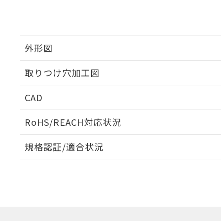
外形図
取りつけ穴加工図
CAD
ログイン/会員登録いただくと、CADデータをダウンロ
RoHS/REACH対応状況
規格認証/適合状況
EU RoHS
注意事項・凡例
UL認証
CSA認証
CEマーキング
ダウンロードデータをご利用いただく前に、以下を必ずお読
Yes
Yes
Yes
対応状況
対応予定月
※1
※2
ソフトウェアの使用条件
対応済み