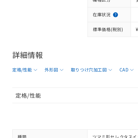
在庫状況
標準価格(税別)
詳細情報
定格/性能
外形図
取りつけ穴加工図
CAD
定格/性能
種類
ツマミ形セレクタスイ