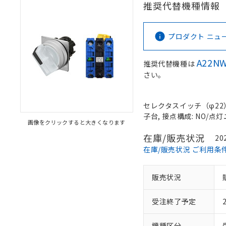
推奨代替機種情報
プロダクト ニュース 
A22NW
推奨代替機種は
さい。
セレクタスイッチ（φ22）,
子台, 接点構成: NO/点灯ユ
画像をクリックすると大きくなります
在庫/販売状況
20
在庫/販売状況 ご利用条
販売状況
受注終了予定
機種区分