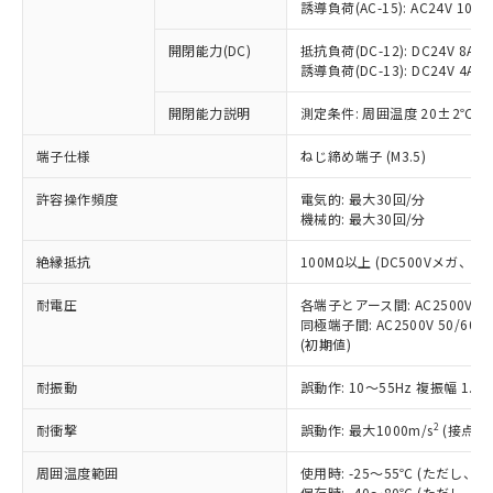
「×」：最大均質材料含有率が中国RoHSの
仕入先様の事情により、非含有部品として
誘導負荷(AC-15): AC24V 10A/AC
本サービスの対象外となる商品もある
基準値を超えていることを示します。
いたものが、含有品と判明した場合などや
当社は、これら貴社製品のうち、外国
ことをご了承ください。
「－」：未確認です。当社販売部門へお問
むを得ず変更することがあります。
開閉能力(DC)
抵抗負荷(DC-12): DC24V 8A/DC
為替および外国貿易法に定める商品
在庫状況および標準価格照会結果は、
い合わせください。
誘導負荷(DC-13): DC24V 4A/DC
（以下｢規制貨物等」という）を輸出
記載している更新日時点での社内デー
*EU RoHS指令（10物質）：
または国外への提供する場合は、日本
記
タに基づき作成されるものであり、閲
説明
鉛(Pb) 1000ppm以下、 水銀(Hg) 1000ppm以下、 カド
開閉能力説明
測定条件: 周囲温度 20±2℃、
*中国RoHS10物質の基準値 (GB/T26572)：
国政府の輸出許可(または役務取引許
号
覧された時点での実際の在庫および標
ミウム(Cd) 100ppm以下、
Pb(鉛) :1000ppm、 Hg(水銀) : 1000ppm、 Cd(カドミウ
可)を取得するなどの必要な手続きを
六価クロム(Cr(Ⅵ)) 1000ppm以下、ポリ臭化ビフェニル
ム) : 100ppm、
準価格とは異なる場合があることをご
端子仕様
ねじ締め端子 (M3.5)
類(PBB) 1000ppm以下、ポリ臭化ジフェニルエーテル類
Cr(Ⅵ)(六価クロム) : 1000ppm、 PBBs(ポリ臭化ビフェ
とります。
了承ください。
(PBDE) 1000ppm以下、フタル酸ビス(2-エチルヘキシ
○
一定数以上の在庫あり
ニル類) : 1000ppm、 PBDEs(ポリ臭化ジフェニルエーテ
当社は規制貨物を破棄する場合は、完
ル) (DEHP)(別名：DOP) 1000ppm以下、フタル酸ブチ
正式な納期状況および標準価格はお客
許容操作頻度
ル類) : 1000ppm、
電気的: 最大30回/分
ルベンジル（BBP） 1000ppm以下、フタル酸ジブチル
全に破砕するなど、違法に輸出されな
DBP(フタル酸ジブチル) : 1000ppm、 DIBP(フタル酸ジ
機械的: 最大30回/分
様のお取引先、またはお客様担当のオ
（DBP） 1000ppm以下、フタル酸ジイソブチル
イソブチル) : 1000ppm、 BBP(フタル酸ブチルベンジ
△
一定数には満たないが在庫あり
いよう必要な手段を講じます。
ムロン制御機器販売店・当社販売員に
(DIBP) 1000ppm以下
ル) : 1000ppm、
当社は貴社製品を、核兵器、ミサイ
絶縁抵抗
但し、RoHS指令で産業用監視および制御機器に対する
100MΩ以上 (DC500Vメガ、
DEHP(フタル酸ビス(2-エチルヘキシル)) : 1000ppm
ご相談ください。
適用除外項目は除く。
ル、化学兵器、生物兵器またはその他
－
在庫なし(最新の在庫状況につ
オムロン制御機器販売店や当社販売拠
フタル酸エステル類の４物質については閾値を超える意
耐電圧
各端子とアース間: AC2500V 50/
武器並びにこれらの製造装置等に一切
いては、お客様のお取引先、ま
図的な使用がないことを確認しています。
点は「
販売ネットワーク
」をご確認
同極端子間: AC2500V 50/60
※2 環境保護使用期限
使用いたしません。
たはお客様担当のオムロン制御
ください。
(初期値)
当社は、貴社製品を第三者に販売する
機器販売店・当社販売員にご確
在庫状況および標準価格結果を当社の
※2 対応予定月
「ｅ」：有害物質（10物質）のすべてが基
場合は、上記1、2および3の内容を当
認ください)
事前の承諾なく第三者に漏洩または開
耐振動
誤動作: 10～55Hz 複振幅 1.
準値以下であることを示します。
該第三者に通知します。また当社は、
示しないようお願いします。
部品在庫の切り替え状況などにより、予定
「10」：通常の使用状況下において有害物
販売先および販売に係わる関係者が違
マイパーツ機能（部品リスト作成サー
2
耐衝撃
誤動作: 最大1000m/s
(接点開
空
受注生産機種、また在庫状況の
月が前後することがあります。
質が外部に漏えいし、環境に深刻な影響を
法に輸出するおそれがある場合は、取
ビス）をご利用いただくには、I-Web
白
情報を公開していない機種
及ぼさない年数を意味します。
り引きをいたしません。
周囲温度範囲
使用時: -25～55℃ (ただし
メンバーズにご登録されている必要が
「－」：未確認です。当社販売部門へお問
保存時: -40～80℃ (ただし