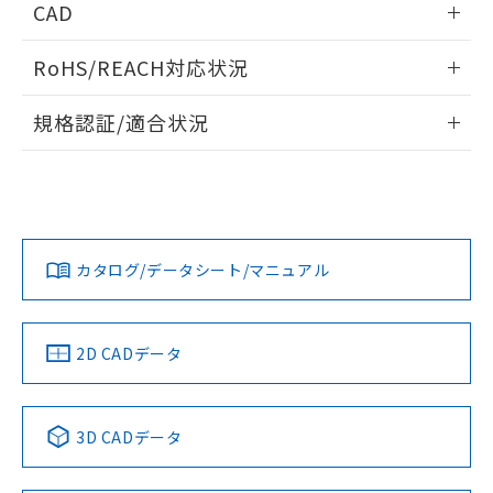
CAD
ログイン/会員登録いただくと、CADデータをダウンロー
RoHS/REACH対応状況
ドすることができます。
情報更新：2026/7/29
規格認証/適合状況
ログイン/会員登録
EU RoHS
注意事項・凡例
UL認証
CSA認証
CEマーキング
Yes
Yes
Yes
対応状況
対応予定月
※1
※2
ダウンロードデータをご利用いただく前に、以下を必ずお読
みください。
カタログ/データシート/マニュアル
対応済み
ソフトウェアの使用条件
LR型式承認
DNV型式承認
BV型式承認
KR型式承
（イギリス
（ノルウェー
（フランス
（韓国
船舶規格）
船舶規格）
船舶規格）
船舶規格
中国 RoHS
注意事項・凡例
2D CADデータ
No
No
No
No
中国 RoHS表
※1 ※2
3D CADデータ
この製品の規格認証/適合状況ページへ
Pb
Hg
Cd
Cr(VI)
その他の認証はこちらのページからご検索ください