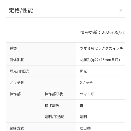
定格/性能
情報更新：2026/05/21
種類
ツマミ形セレクタスイッチ
胴体形状
丸胴形(φ22/25mm共用)
照光/非照光
照光
ノッチ数
2ノッチ
操作部
操作部形状
ツマミ形
操作部色
白
透明/不透明
透明
復帰方式
左自動