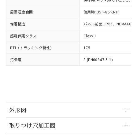
あります。
い合わせください。
お客様が当ウェブサイト上で当社にご
※3 非含有証明書ダウンロード
周囲湿度範囲
使用時: 35～85%RH
登録された部品リストについて、当社
および当社の共同利用者が、当社の製
保護構造
パネル前面: IP66、NEMA4X, N
下記の非含有証明書をダウンロードするこ
品・サービスに関するお客様との取
とができます。
合意する
キャンセル
引・商談に必要な範囲で利用すること
感電保護クラス
Class II
をご了承ください。
EU RoHS指令（10物質）の非含有証明書
※当社の共同利用者とは、
"個人情報
PTI（トラッキング特性）
175
51物質の非含有証明書（当社基準）
の共同利用に関して"
の「1.共同利
※本証明書は発行日時点で非含有を証明す
用者の範囲」に記載されている法人を
汚染度
3 (EN60947-5-1)
るもので、過去に遡って非含有を証明する
指します。
ものではありません。
また、RoHS指令のフタル酸エステル類４
物質の対応では、対応完了までの期間は出
荷製品に未対応品が混在することから備考
欄に対応日を記載しておりました。
既に当社にて対応品への在庫切替を完了
していることから、特段のことがない限
外形図
り、2022年1月12日より割愛しておりま
情報更新：2026/05/21
す。
取りつけ穴加工図
情報更新：2026/05/21