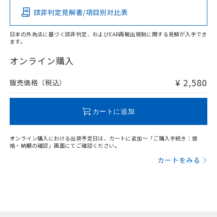
該非判定見解書/項目別対比表
X
O
O
O
日本の外為法に基づく該非判定、およびEAR再輸出規制に関する見解が入手でき
ます。
"対応済み"や非含有の記載がされた商品であっても、流通
在庫等で未対応品が混在する可能性があります。
オンライン購入
非含有品が必要な際は、弊社営業部門もしくは販売店へお
問い合わせください。
¥ 2,580
販売価格（税込）
この製品のRoHS/REACH対応状況ページへ
カートに追加
オンライン購入における出荷予定日は、カートに追加～「ご購入手続き：価
格・納期の確認」画面にてご確認ください。
カートをみる