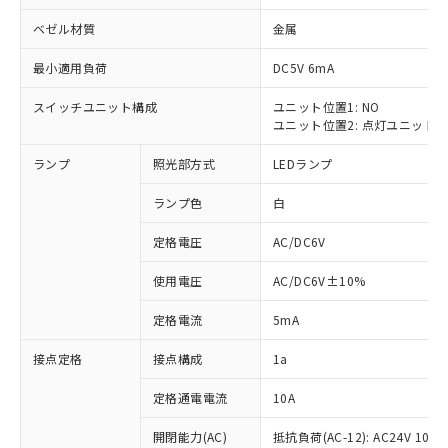
ベゼル材質
金属
最小適用負荷
DC5V 6mA
スイッチユニット構成
ユニット位置1: NO
※1 対応状況
ユニット位置2: 点灯ユニット
対応済み：EU RoHS指令（10物質）の
ランプ
照光部方式
LEDランプ
非含有に対応した製品が提供可能な商品で
す。
ランプ色
白
対応予定：EU RoHS指令（10物質）の非含
ご利用条件
有に対応した製品に切り替える予定のある
定格電圧
AC/DC6V
商品です。
使用電圧
AC/DC6V±10%
対応予定なし：EU RoHS指令（10物質）の
以下の条件をお読みいただき、同意のうえ
非含有に非対応の商品で、対応品を出す予
ご利用ください。
定格電流
5mA
定はありません。
調査・確認中：EU RoHS指令（10物質）の
本サービスは、当社制御機器事業取扱
接点定格
接点構成
1a
※1 中国RoHS○×表
非含有の対応状況を調査中または確認中の
商品の当社在庫状況および標準価格
商品です。
(税抜)を提供させていただくもので
定格通電電流
10A
「○」：最大均質材料含有率が中国RoHSの
非該当品：ライセンス料など無形物で、有
す。
基準値以下であることを示します。
害物質有無と関係のない商品です。
開閉能力(AC)
抵抗負荷(AC-12): AC24V 10A/A
当社制御機器事業取扱商品の中には、