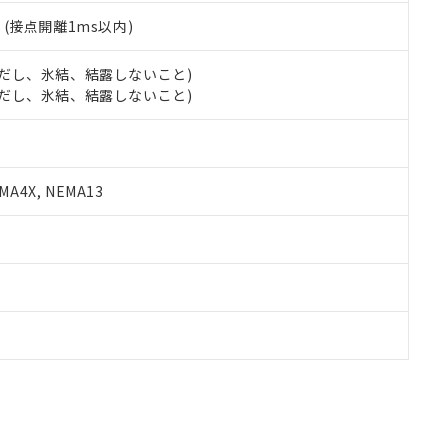
2
(接点開離1ms以内)
 (ただし、氷結、結露しないこと)
 (ただし、氷結、結露しないこと)
A4X, NEMA13