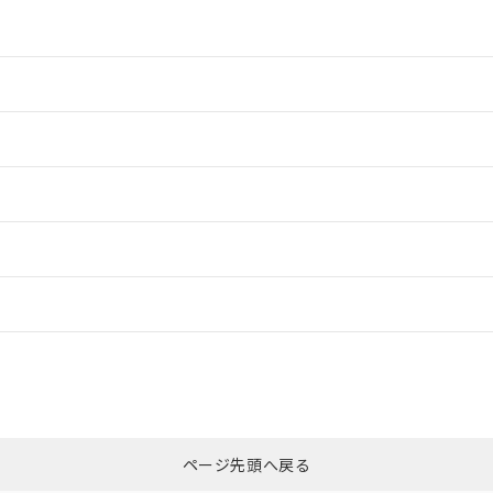
情報更新：2
情報更新：2
ードすることができます。
情報更新：
ログイン/会員登録
CCC認証
電波法
みください。
Yes
N/A
非含有証明書
※3
ページ先頭へ戻る
ダウンロードはこちら