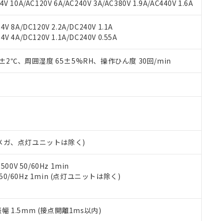
書ダウンロード
す。当社販売部門へお問い合わせください。
 10A/AC120V 6A/AC240V 3A/AC380V 1.9A/AC440V 1.6A
品・サービスに関するお客様との取引・商談に必要な範囲で利用す
合意する
キャンセル
書をダウンロードすることができます。
V 8A/DC120V 2.2A/DC240V 1.1A
利用者とは、
"個人情報の共同利用に関して"
の「1.共同利用者の
V 4A/DC120V 1.1A/DC240V 0.55A
します。
10物質）の非含有証明書
明書（当社基準）
0±2℃、周囲湿度 65±5%RH、操作ひん度 30回/min
日時点で非含有を証明するもので、過去に遡って非含有を証明するも
令のフタル酸エステル類４物質の対応では、対応完了までの期間は出
備考欄に対応日を記載しておりました。
品への在庫切替を完了していることから、特段のことがない限り、20
す。
00Vメガ、点灯ユニットは除く)
0V 50/60Hz 1min
 50/60Hz 1min (点灯ユニットは除く)
振幅 1.5mm (接点開離1ms以内)