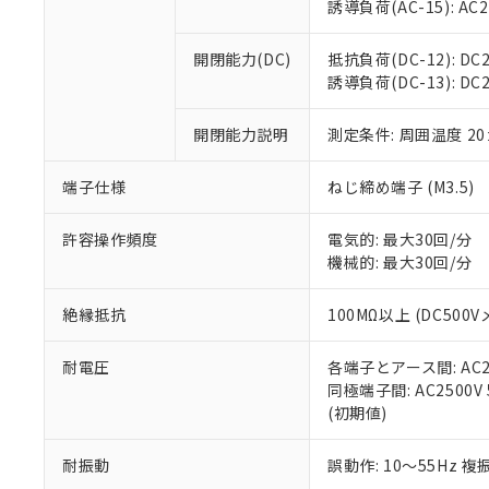
※3 非含有証明
「－」：未確認で
誘導負荷(AC-15): AC24V
白
が、当社の製
さい。
下記の非含有証明
開閉能力(DC)
抵抗負荷(DC-12): DC24
※当社の共同
誘導負荷(DC-13): DC24
いる法人を指
EU RoHS指令（
51物質の非含有証
開閉能力説明
測定条件: 周囲温度 2
※本証明書は発行
また、RoHS指
混在することから
端子仕様
ねじ締め端子 (M3.5)
既に当社にて対応
り割愛しておりま
許容操作頻度
電気的: 最大30回/分
機械的: 最大30回/分
絶縁抵抗
100MΩ以上 (DC5
耐電圧
各端子とアース間: AC250
同極端子間: AC2500V
(初期値)
耐振動
誤動作: 10～55Hz 複