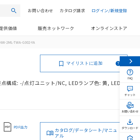
お問い合わせ
カタログ請求
ログイン/新規登録
検索
提供価値
販売ネットワーク
オンラインストア
NW-2ML-TWA-G002-YA
マイリストに追加
FAQ
構成: -/点灯ユニット/NC, LEDランプ色: 黄, LEDラ
チャット
お問い合わせ
PDF出力
ダウンロード
カタログ/データシート/マニュ
アル