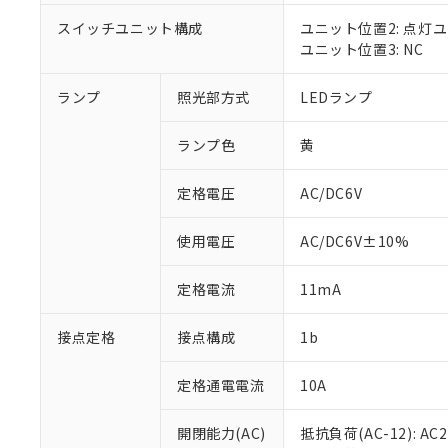
対応済み：EU
対応予定：EU R
スイッチユニット構成
ユニット位置2: 点灯
対応予定なし：EU
ユニット位置3: NC
調査・確認中：EU
ご利用条件
非該当品：ライセ
ランプ
照光部方式
LEDランプ
※1 中国RoHS
仕入先様の事情に
があります。
以下の条件をお読
「○」：最大均質
ランプ色
黄
「×」：最大均質
本サービスは
当社は、これ
*EU RoHS指令（10物
「－」：未確認で
鉛(Pb) 1000ppm以下、
定格電圧
AC/DC6V
くものです。
う）を輸出ま
記
説明
六価クロム(Cr(Ⅵ)) 1
当社制御機器
などの必要な
フタル酸ビス(2-エチルヘ
号
*中国RoHS10物質の基準値 
ル（DBP） 1000ppm
在庫状況およ
当社は規制貨
使用電圧
AC/DC6V±10%
Pb(鉛) :1000ppm、 Hg
但し、RoHS指令で産
のであり、閲
ます。
Cr(Ⅵ)(六価クロム) : 
フタル酸エステル類の４
○
一定数以
DBP(フタル酸ジブチル) :
い。
当社は貴社製
定格電流
11mA
DEHP(フタル酸ビス(2-エ
正式な納期状
置等に一切使
当社販売員に
※2 対応予定月
△
一定数に
当社は、貴社
接点定格
接点構成
1b
オムロン制御
また当社は、
※2 環境保護使
在庫状況およ
部品在庫の切り替
たしません。
－
在庫なし
す。
定格通電電流
10A
「ｅ」：有害物質
機器販売
マイパーツ機
「10」：通常の
ている必要が
味します。
開閉能力(AC)
抵抗負荷(AC-12): AC24
空
受注生産
お客様が当ウ