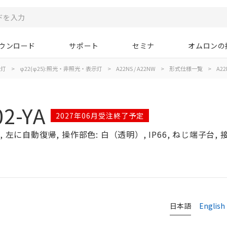
ウンロード
サポート
セミナ
オムロンの
示灯
>
φ22(φ25):照光・非照光・表示灯
>
A22NS / A22NW
>
形式仕様一覧
>
A22
2-YA
2027年06月受注終了予定
左に自動復帰, 操作部色: 白（透明）, IP66, ねじ端子台, 接点
日本語
English