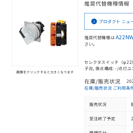
推奨代替機種情報
プロダクト ニュース 
A22NW
推奨代替機種は
さい。
セレクタスイッチ（φ22）,
子台, 接点構成: -/点灯ユニ
画像をクリックすると大きくなります
在庫/販売状況
20
在庫/販売状況 ご利用条
販売状況
受注終了予定
機種区分