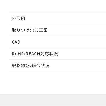
外形図
取りつけ穴加工図
CAD
ログイン/会員登録いただくと、CADデータをダウンロ
RoHS/REACH対応状況
規格認証/適合状況
EU RoHS
注意事項・凡例
UL認証
CSA認証
CEマーキング
ダウンロードデータをご利用いただく前に、以下を必ずお読
Yes
Yes
Yes
対応状況
対応予定月
※1
※2
ソフトウェアの使用条件
対応済み