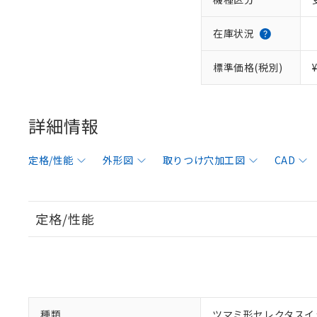
在庫状況
標準価格(税別)
詳細情報
定格/性能
外形図
取りつけ穴加工図
CAD
定格/性能
種類
ツマミ形セレクタスイ