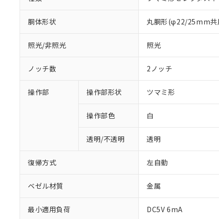
胴体形状
丸胴形(φ22/25mm共
照光/非照光
照光
ノッチ数
2ノッチ
操作部
操作部形状
ツマミ形
操作部色
白
透明/不透明
透明
復帰方式
左自動
ベゼル材質
金属
※1 対応状況
最小適用負荷
DC5V 6mA