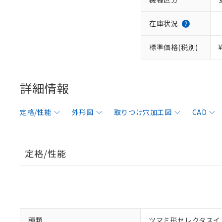
在庫状況
標準価格(税別)
詳細情報
定格/性能
外形図
取りつけ穴加工図
CAD
定格/性能
種類
ツマミ形セレクタスイ