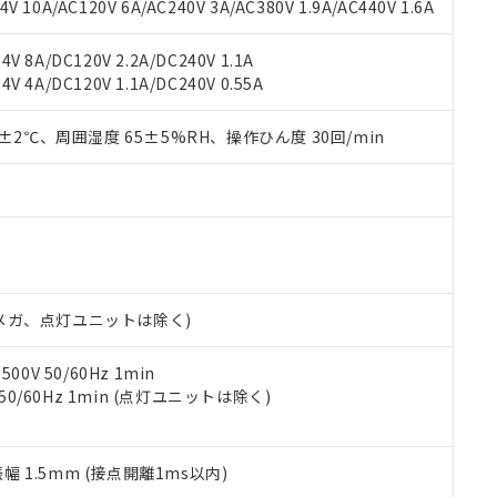
書ダウンロード
す。当社販売部門へお問い合わせください。
 10A/AC120V 6A/AC240V 3A/AC380V 1.9A/AC440V 1.6A
品・サービスに関するお客様との取引・商談に必要な範囲で利用す
合意する
キャンセル
書をダウンロードすることができます。
V 8A/DC120V 2.2A/DC240V 1.1A
利用者とは、
"個人情報の共同利用に関して"
の「1.共同利用者の
V 4A/DC120V 1.1A/DC240V 0.55A
します。
10物質）の非含有証明書
明書（当社基準）
0±2℃、周囲湿度 65±5%RH、操作ひん度 30回/min
日時点で非含有を証明するもので、過去に遡って非含有を証明するも
令のフタル酸エステル類４物質の対応では、対応完了までの期間は出
備考欄に対応日を記載しておりました。
品への在庫切替を完了していることから、特段のことがない限り、20
す。
00Vメガ、点灯ユニットは除く)
0V 50/60Hz 1min
 50/60Hz 1min (点灯ユニットは除く)
振幅 1.5mm (接点開離1ms以内)