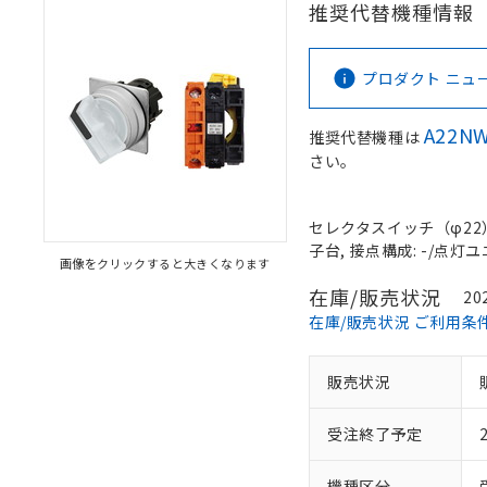
推奨代替機種情報
プロダクト ニュース 
A22NW
推奨代替機種は
さい。
セレクタスイッチ（φ22）,
子台, 接点構成: -/点灯ユニ
画像をクリックすると大きくなります
在庫/販売状況
20
在庫/販売状況 ご利用条
販売状況
受注終了予定
機種区分