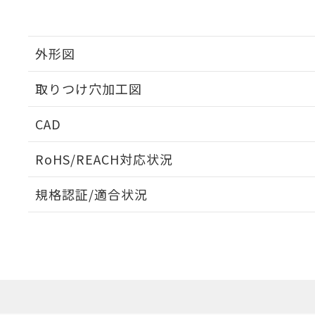
外形図
取りつけ穴加工図
CAD
ログイン/会員登録いただくと、CADデータをダウンロ
RoHS/REACH対応状況
規格認証/適合状況
EU RoHS
注意事項・凡例
UL認証
CSA認証
CEマーキング
ダウンロードデータをご利用いただく前に、以下を必ずお読
Yes
Yes
Yes
対応状況
対応予定月
※1
※2
ソフトウェアの使用条件
対応済み