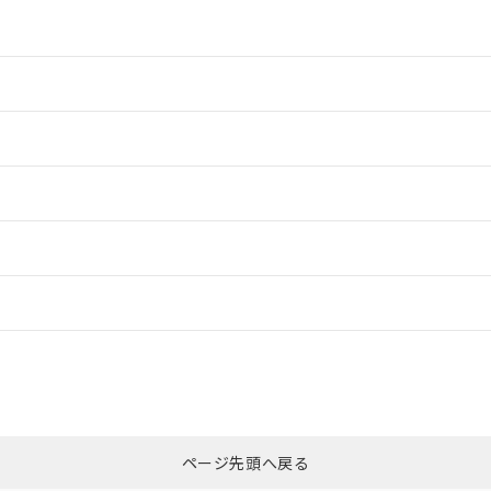
情報更新：2
情報更新：2
ードすることができます。
情報更新：
ログイン/会員登録
CCC認証
電波法
みください。
Yes
N/A
非含有証明書
※3
ページ先頭へ戻る
ダウンロードはこちら