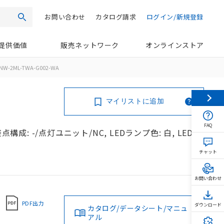
お問い合わせ
カタログ請求
ログイン/新規登録
検索
提供価値
販売ネットワーク
オンラインストア
NW-2ML-TWA-G002-WA
マイリストに追加
FAQ
構成: -/点灯ユニット/NC, LEDランプ色: 白, LEDラ
チャット
お問い合わせ
PDF出力
ダウンロード
カタログ/データシート/マニュ
アル