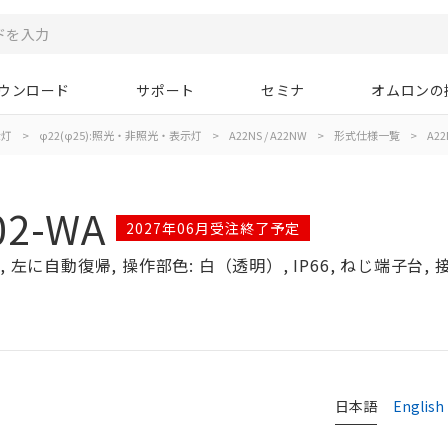
ウンロード
サポート
セミナ
オムロンの
示灯
>
φ22(φ25):照光・非照光・表示灯
>
A22NS / A22NW
>
形式仕様一覧
>
A22
02-WA
2027年06月受注終了予定
左に自動復帰, 操作部色: 白（透明）, IP66, ねじ端子台, 接点
日本語
English