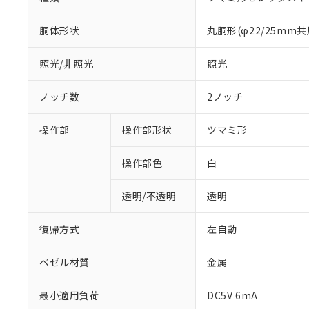
胴体形状
丸胴形(φ22/25mm共
照光/非照光
照光
ノッチ数
2ノッチ
操作部
操作部形状
ツマミ形
操作部色
白
透明/不透明
透明
復帰方式
左自動
ベゼル材質
金属
※1 対応状況
最小適用負荷
DC5V 6mA