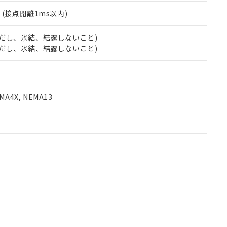
2
(接点開離1ms以内)
 (ただし、氷結、結露しないこと)
 (ただし、氷結、結露しないこと)
A4X, NEMA13