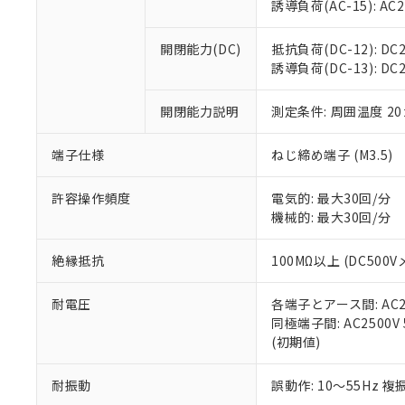
※3 非含有証明
「－」：未確認で
誘導負荷(AC-15): AC24V
白
が、当社の製
さい。
下記の非含有証明
開閉能力(DC)
抵抗負荷(DC-12): DC24
※当社の共同
誘導負荷(DC-13): DC24
いる法人を指
EU RoHS指令（
51物質の非含有証
開閉能力説明
測定条件: 周囲温度 2
※本証明書は発行
また、RoHS指
混在することから
端子仕様
ねじ締め端子 (M3.5)
既に当社にて対応
り割愛しておりま
許容操作頻度
電気的: 最大30回/分
機械的: 最大30回/分
絶縁抵抗
100MΩ以上 (DC5
耐電圧
各端子とアース間: AC250
同極端子間: AC2500V
(初期値)
耐振動
誤動作: 10～55Hz 複