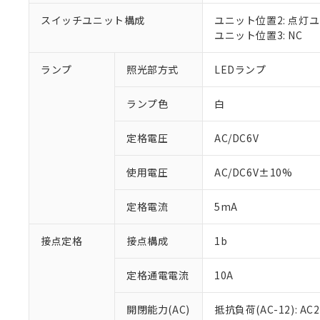
対応済み：EU
対応予定：EU R
スイッチユニット構成
ユニット位置2: 点灯
対応予定なし：EU
ユニット位置3: NC
調査・確認中：EU
ご利用条件
非該当品：ライセ
ランプ
照光部方式
LEDランプ
※1 中国RoHS
仕入先様の事情に
があります。
以下の条件をお読
「○」：最大均質
ランプ色
白
「×」：最大均質
本サービスは
当社は、これ
*EU RoHS指令（10物
「－」：未確認で
鉛(Pb) 1000ppm以下、
定格電圧
AC/DC6V
くものです。
う）を輸出ま
記
説明
六価クロム(Cr(Ⅵ)) 1
当社制御機器
などの必要な
フタル酸ビス(2-エチルヘ
号
*中国RoHS10物質の基準値 
ル（DBP） 1000ppm
在庫状況およ
当社は規制貨
使用電圧
AC/DC6V±10%
Pb(鉛) :1000ppm、 Hg
但し、RoHS指令で産
のであり、閲
ます。
Cr(Ⅵ)(六価クロム) : 
フタル酸エステル類の４
○
一定数以
DBP(フタル酸ジブチル) :
い。
当社は貴社製
定格電流
5mA
DEHP(フタル酸ビス(2-エ
正式な納期状
置等に一切使
当社販売員に
※2 対応予定月
△
一定数に
当社は、貴社
接点定格
接点構成
1b
オムロン制御
また当社は、
※2 環境保護使
在庫状況およ
部品在庫の切り替
たしません。
－
在庫なし
す。
定格通電電流
10A
「ｅ」：有害物質
機器販売
マイパーツ機
「10」：通常の
ている必要が
味します。
開閉能力(AC)
抵抗負荷(AC-12): AC24
空
受注生産
お客様が当ウ