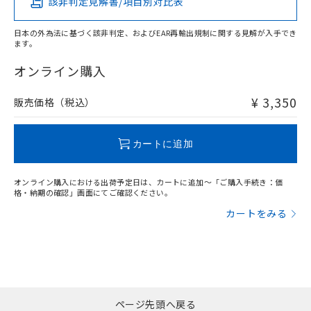
該非判定見解書/項目別対比表
X
O
O
O
日本の外為法に基づく該非判定、およびEAR再輸出規制に関する見解が入手でき
ます。
"対応済み"や非含有の記載がされた商品であっても、流通
在庫等で未対応品が混在する可能性があります。
オンライン購入
非含有品が必要な際は、弊社営業部門もしくは販売店へお
問い合わせください。
¥ 3,350
販売価格（税込）
この製品のRoHS/REACH対応状況ページへ
カートに追加
オンライン購入における出荷予定日は、カートに追加～「ご購入手続き：価
格・納期の確認」画面にてご確認ください。
カートをみる
ページ先頭へ戻る