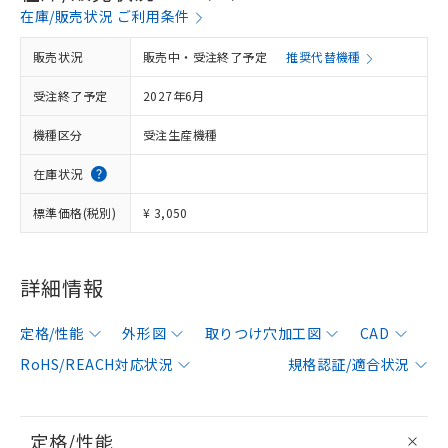
在庫/販売状況 ご利用条件
販売状況
販売中・受注終了予定
推奨代替機種
受注終了予定
2027年6月
機種区分
受注生産機種
在庫状況
標準価格(税別)
¥ 3,050
詳細情報
定格/性能
外形図
取りつけ穴加工図
CAD
RoHS/REACH対応状況
規格認証/適合状況
定格/性能