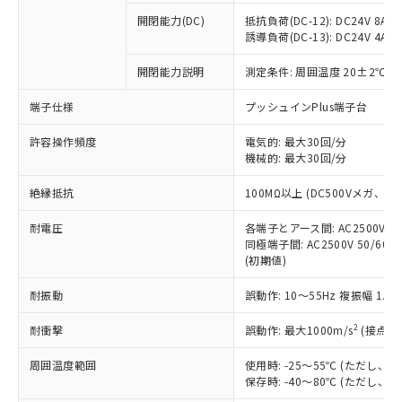
本サービスの対象外となる商品もある
基準値を超えていることを示します。
いたものが、含有品と判明した場合などや
当社は、これら貴社製品のうち、外国
ことをご了承ください。
開閉能力(DC)
抵抗負荷(DC-12): DC24V 8A/DC
「－」：未確認です。当社販売部門へお問
むを得ず変更することがあります。
為替および外国貿易法に定める商品
誘導負荷(DC-13): DC24V 4A/DC
在庫状況および標準価格照会結果は、
い合わせください。
（以下｢規制貨物等」という）を輸出
記載している更新日時点での社内デー
*EU RoHS指令（10物質）：
または国外への提供する場合は、日本
開閉能力説明
測定条件: 周囲温度 20±2℃、
記
タに基づき作成されるものであり、閲
説明
鉛(Pb) 1000ppm以下、 水銀(Hg) 1000ppm以下、 カド
*中国RoHS10物質の基準値 (GB/T26572)：
国政府の輸出許可(または役務取引許
号
覧された時点での実際の在庫および標
ミウム(Cd) 100ppm以下、
Pb(鉛) :1000ppm、 Hg(水銀) : 1000ppm、 Cd(カドミウ
端子仕様
プッシュインPlus端子台
可)を取得するなどの必要な手続きを
六価クロム(Cr(Ⅵ)) 1000ppm以下、ポリ臭化ビフェニル
ム) : 100ppm、
準価格とは異なる場合があることをご
類(PBB) 1000ppm以下、ポリ臭化ジフェニルエーテル類
Cr(Ⅵ)(六価クロム) : 1000ppm、 PBBs(ポリ臭化ビフェ
とります。
了承ください。
(PBDE) 1000ppm以下、フタル酸ビス(2-エチルヘキシ
○
一定数以上の在庫あり
ニル類) : 1000ppm、 PBDEs(ポリ臭化ジフェニルエーテ
許容操作頻度
電気的: 最大30回/分
当社は規制貨物を破棄する場合は、完
ル) (DEHP)(別名：DOP) 1000ppm以下、フタル酸ブチ
正式な納期状況および標準価格はお客
ル類) : 1000ppm、
機械的: 最大30回/分
ルベンジル（BBP） 1000ppm以下、フタル酸ジブチル
全に破砕するなど、違法に輸出されな
DBP(フタル酸ジブチル) : 1000ppm、 DIBP(フタル酸ジ
様のお取引先、またはお客様担当のオ
（DBP） 1000ppm以下、フタル酸ジイソブチル
イソブチル) : 1000ppm、 BBP(フタル酸ブチルベンジ
△
一定数には満たないが在庫あり
いよう必要な手段を講じます。
ムロン制御機器販売店・当社販売員に
(DIBP) 1000ppm以下
ル) : 1000ppm、
絶縁抵抗
100MΩ以上 (DC500Vメガ、
当社は貴社製品を、核兵器、ミサイ
但し、RoHS指令で産業用監視および制御機器に対する
DEHP(フタル酸ビス(2-エチルヘキシル)) : 1000ppm
ご相談ください。
適用除外項目は除く。
ル、化学兵器、生物兵器またはその他
－
在庫なし(最新の在庫状況につ
オムロン制御機器販売店や当社販売拠
耐電圧
各端子とアース間: AC2500V 50/
フタル酸エステル類の４物質については閾値を超える意
武器並びにこれらの製造装置等に一切
いては、お客様のお取引先、ま
図的な使用がないことを確認しています。
同極端子間: AC2500V 50/60
点は「
販売ネットワーク
」をご確認
※2 環境保護使用期限
使用いたしません。
(初期値)
たはお客様担当のオムロン制御
ください。
当社は、貴社製品を第三者に販売する
機器販売店・当社販売員にご確
在庫状況および標準価格結果を当社の
※2 対応予定月
「ｅ」：有害物質（10物質）のすべてが基
耐振動
誤動作: 10～55Hz 複振幅 1.
場合は、上記1、2および3の内容を当
認ください)
事前の承諾なく第三者に漏洩または開
準値以下であることを示します。
該第三者に通知します。また当社は、
示しないようお願いします。
2
耐衝撃
誤動作: 最大1000m/s
(接点開
部品在庫の切り替え状況などにより、予定
「10」：通常の使用状況下において有害物
販売先および販売に係わる関係者が違
マイパーツ機能（部品リスト作成サー
空
受注生産機種、また在庫状況の
月が前後することがあります。
質が外部に漏えいし、環境に深刻な影響を
法に輸出するおそれがある場合は、取
ビス）をご利用いただくには、I-Web
白
情報を公開していない機種
周囲温度範囲
使用時: -25～55℃ (ただし
及ぼさない年数を意味します。
り引きをいたしません。
メンバーズにご登録されている必要が
保存時: -40～80℃ (ただし
「－」：未確認です。当社販売部門へお問
あります。