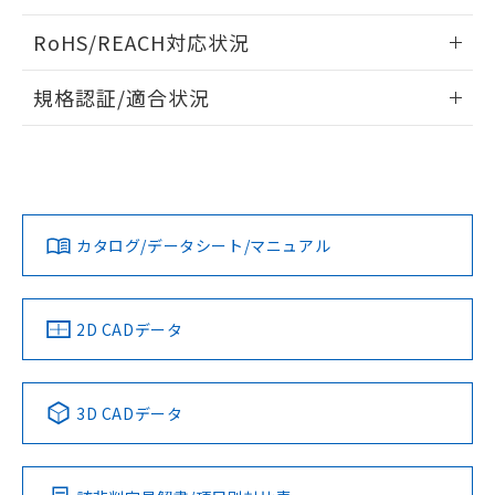
ログイン/会員登録いただくと、CADデータをダウンロー
RoHS/REACH対応状況
ドすることができます。
情報更新：2026/7/29
規格認証/適合状況
ログイン/会員登録
EU RoHS
注意事項・凡例
A22NW-2ML-TOA-P101-OAについての規格認証/適合状況に
ついては、「カスタマーサポートセンタ お客様相談室」また
は貴社担当オムロン営業員または販売店にお問い合わせくだ
対応状況
対応予定月
※1
※2
さい。
ダウンロードデータをご利用いただく前に、以下を必ずお読
みください。
カタログ/データシート/マニュアル
対応済み
ソフトウェアの使用条件
お問い合わせ
中国 RoHS
注意事項・凡例
2D CADデータ
中国 RoHS表
※1 ※2
3D CADデータ
Pb
Hg
Cd
Cr(VI)