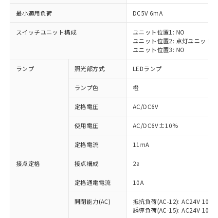
最小適用負荷
DC5V 6mA
スイッチユニット構成
ユニット位置1: NO
ユニット位置2: 点灯ユニット
※1 対応状況
ユニット位置3: NO
ランプ
照光部方式
LEDランプ
対応済み：EU RoHS指令（10物質）の
非含有に対応した製品が提供可能な商品で
ランプ色
橙
す。
対応予定：EU RoHS指令（10物質）の非含
定格電圧
AC/DC6V
ご利用条件
有に対応した製品に切り替える予定のある
商品です。
使用電圧
AC/DC6V±10%
対応予定なし：EU RoHS指令（10物質）の
以下の条件をお読みいただき、同意のうえ
非含有に非対応の商品で、対応品を出す予
定格電流
11mA
ご利用ください。
定はありません。
調査・確認中：EU RoHS指令（10物質）の
接点定格
接点構成
2a
本サービスは、当社制御機器事業取扱
※1 中国RoHS○×表
非含有の対応状況を調査中または確認中の
商品の当社在庫状況および標準価格
定格通電電流
10A
商品です。
(税抜)を提供させていただくもので
「○」：最大均質材料含有率が中国RoHSの
非該当品：ライセンス料など無形物で、有
す。
開閉能力(AC)
抵抗負荷(AC-12): AC24V 10A/A
基準値以下であることを示します。
害物質有無と関係のない商品です。
当社制御機器事業取扱商品の中には、
誘導負荷(AC-15): AC24V 10A/AC
「×」：最大均質材料含有率が中国RoHSの
仕入先様の事情により、非含有部品として