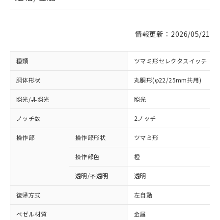
情報更新：2026/05/21
種類
ツマミ形セレクタスイッチ
胴体形状
丸胴形(φ22/25mm共用)
照光/非照光
照光
ノッチ数
2ノッチ
操作部
操作部形状
ツマミ形
操作部色
橙
透明/不透明
透明
復帰方式
左自動
ベゼル材質
金属