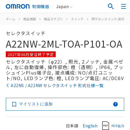
制御機器
Japan
ホーム
>
商品情報
>
商品カテゴリ
>
スイッチ
>
押ボタンスイッチ/表示灯
セレクタスイッチ
A22NW-2ML-TOA-P101-OA
2027年06月受注終了予定
セレクタスイッチ（φ22）, 照光, 2ノッチ, 金属ベゼ
ル, 左に自動復帰, 操作部色: 橙（透明）, IP66, プッ
シュインPlus端子台, 接点構成: NO/点灯ユニッ
ト/NO, LEDランプ色: 橙, LEDランプ電圧: AC/DC6V
A22NS / A22NW セレクタスイッチ 形式仕様一覧
マイリストに追加
日本語
English
PDF出力