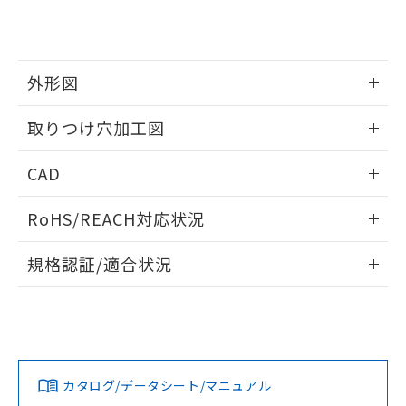
り、2022年1月12日より割愛しておりま
す。
外形図
情報更新：2026/05/21
取りつけ穴加工図
情報更新：2026/05/21
CAD
ログイン/会員登録いただくと、CADデータをダウンロー
RoHS/REACH対応状況
ドすることができます。
情報更新：2026/7/29
規格認証/適合状況
ログイン/会員登録
EU RoHS
注意事項・凡例
UL認証
CSA認証
CEマーキング
Yes
Yes
Yes
対応状況
対応予定月
※1
※2
ダウンロードデータをご利用いただく前に、以下を必ずお読
みください。
カタログ/データシート/マニュアル
対応済み
ソフトウェアの使用条件