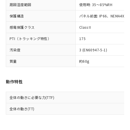
準値以下であることを示します。
該第三者に通知します。また当社は、
示しないようお願いします。
周囲湿度範囲
使用時: 35～85%RH
部品在庫の切り替え状況などにより、予定
「10」：通常の使用状況下において有害物
販売先および販売に係わる関係者が違
マイパーツ機能（部品リスト作成サー
空
受注生産機種、また在庫状況の
月が前後することがあります。
質が外部に漏えいし、環境に深刻な影響を
法に輸出するおそれがある場合は、取
ビス）をご利用いただくには、I-Web
保護構造
パネル前面: IP66、NEMA4X, N
白
情報を公開していない機種
及ぼさない年数を意味します。
り引きをいたしません。
メンバーズにご登録されている必要が
「－」：未確認です。当社販売部門へお問
感電保護クラス
Class II
あります。
い合わせください。
お客様が当ウェブサイト上で当社にご
※3 非含有証明書ダウンロード
PTI（トラッキング特性）
175
登録された部品リストについて、当社
および当社の共同利用者が、当社の製
下記の非含有証明書をダウンロードするこ
汚染度
3 (EN60947-5-1)
品・サービスに関するお客様との取
とができます。
合意する
キャンセル
引・商談に必要な範囲で利用すること
質量
約60g
をご了承ください。
EU RoHS指令（10物質）の非含有証明書
※当社の共同利用者とは、
"個人情報
51物質の非含有証明書（当社基準）
の共同利用に関して"
の「1.共同利
※本証明書は発行日時点で非含有を証明す
動作特性
用者の範囲」に記載されている法人を
るもので、過去に遡って非含有を証明する
指します。
ものではありません。
全体の動きに必要な力(TTF)
また、RoHS指令のフタル酸エステル類４
物質の対応では、対応完了までの期間は出
全体の動き(TT)
荷製品に未対応品が混在することから備考
欄に対応日を記載しておりました。
既に当社にて対応品への在庫切替を完了
していることから、特段のことがない限