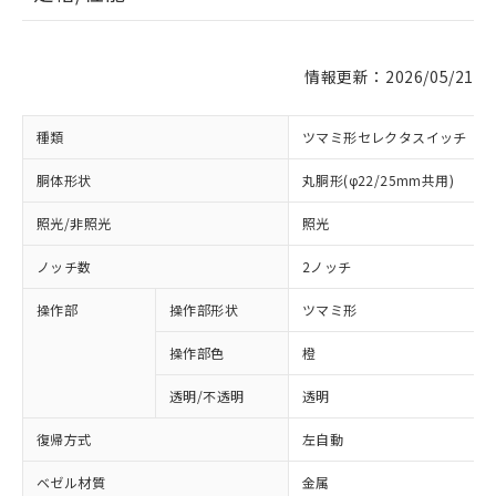
情報更新：2026/05/21
種類
ツマミ形セレクタスイッチ
胴体形状
丸胴形(φ22/25mm共用)
照光/非照光
照光
ノッチ数
2ノッチ
操作部
操作部形状
ツマミ形
操作部色
橙
透明/不透明
透明
復帰方式
左自動
ベゼル材質
金属