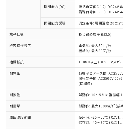
※1 中国RoHS○×表
非含有の対応状況を調査中または確認中の
商品の当社在庫状況および標準価格
開閉能力(DC)
抵抗負荷(DC-12): DC24V 8A/DC
商品です。
(税抜)を提供させていただくもので
誘導負荷(DC-13): DC24V 4A/DC
「○」：最大均質材料含有率が中国RoHSの
非該当品：ライセンス料など無形物で、有
す。
基準値以下であることを示します。
害物質有無と関係のない商品です。
開閉能力説明
測定条件: 周囲温度 20±2℃、
当社制御機器事業取扱商品の中には、
「×」：最大均質材料含有率が中国RoHSの
仕入先様の事情により、非含有部品として
本サービスの対象外となる商品もある
基準値を超えていることを示します。
いたものが、含有品と判明した場合などや
当社は、これら貴社製品のうち、外国
端子仕様
ねじ締め端子 (M3.5)
ことをご了承ください。
「－」：未確認です。当社販売部門へお問
むを得ず変更することがあります。
為替および外国貿易法に定める商品
在庫状況および標準価格照会結果は、
い合わせください。
許容操作頻度
電気的: 最大30回/分
（以下｢規制貨物等」という）を輸出
記載している更新日時点での社内デー
機械的: 最大30回/分
*EU RoHS指令（10物質）：
または国外への提供する場合は、日本
記
タに基づき作成されるものであり、閲
説明
鉛(Pb) 1000ppm以下、 水銀(Hg) 1000ppm以下、 カド
*中国RoHS10物質の基準値 (GB/T26572)：
国政府の輸出許可(または役務取引許
号
覧された時点での実際の在庫および標
ミウム(Cd) 100ppm以下、
Pb(鉛) :1000ppm、 Hg(水銀) : 1000ppm、 Cd(カドミウ
絶縁抵抗
100MΩ以上 (DC500Vメガ、
可)を取得するなどの必要な手続きを
六価クロム(Cr(Ⅵ)) 1000ppm以下、ポリ臭化ビフェニル
ム) : 100ppm、
準価格とは異なる場合があることをご
類(PBB) 1000ppm以下、ポリ臭化ジフェニルエーテル類
Cr(Ⅵ)(六価クロム) : 1000ppm、 PBBs(ポリ臭化ビフェ
とります。
了承ください。
(PBDE) 1000ppm以下、フタル酸ビス(2-エチルヘキシ
耐電圧
各端子とアース間: AC2500V 50/
○
一定数以上の在庫あり
ニル類) : 1000ppm、 PBDEs(ポリ臭化ジフェニルエーテ
当社は規制貨物を破棄する場合は、完
ル) (DEHP)(別名：DOP) 1000ppm以下、フタル酸ブチ
正式な納期状況および標準価格はお客
ル類) : 1000ppm、
同極端子間: AC2500V 50/60
ルベンジル（BBP） 1000ppm以下、フタル酸ジブチル
全に破砕するなど、違法に輸出されな
DBP(フタル酸ジブチル) : 1000ppm、 DIBP(フタル酸ジ
(初期値)
様のお取引先、またはお客様担当のオ
（DBP） 1000ppm以下、フタル酸ジイソブチル
イソブチル) : 1000ppm、 BBP(フタル酸ブチルベンジ
△
一定数には満たないが在庫あり
いよう必要な手段を講じます。
ムロン制御機器販売店・当社販売員に
(DIBP) 1000ppm以下
ル) : 1000ppm、
当社は貴社製品を、核兵器、ミサイ
但し、RoHS指令で産業用監視および制御機器に対する
耐振動
誤動作: 10～55Hz 複振幅 1.
DEHP(フタル酸ビス(2-エチルヘキシル)) : 1000ppm
ご相談ください。
適用除外項目は除く。
ル、化学兵器、生物兵器またはその他
－
在庫なし(最新の在庫状況につ
オムロン制御機器販売店や当社販売拠
フタル酸エステル類の４物質については閾値を超える意
2
耐衝撃
誤動作: 最大1000m/s
(接点開
武器並びにこれらの製造装置等に一切
いては、お客様のお取引先、ま
図的な使用がないことを確認しています。
点は「
販売ネットワーク
」をご確認
※2 環境保護使用期限
使用いたしません。
たはお客様担当のオムロン制御
ください。
周囲温度範囲
使用時: -25～55℃ (ただし
当社は、貴社製品を第三者に販売する
機器販売店・当社販売員にご確
在庫状況および標準価格結果を当社の
保存時: -40～80℃ (ただし
※2 対応予定月
「ｅ」：有害物質（10物質）のすべてが基
場合は、上記1、2および3の内容を当
認ください)
事前の承諾なく第三者に漏洩または開