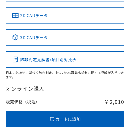
LR型式承認
DNV型式承認
BV型式承認
KR型式承
（イギリス
（ノルウェー
（フランス
（韓国
船舶規格）
船舶規格）
船舶規格）
船舶規格
中国 RoHS
注意事項・凡例
2D CADデータ
No
No
No
No
中国 RoHS表
※1 ※2
3D CADデータ
この製品の規格認証/適合状況ページへ
Pb
Hg
Cd
Cr(VI)
その他の認証はこちらのページからご検索ください
該非判定見解書/項目別対比表
X
O
O
O
日本の外為法に基づく該非判定、およびEAR再輸出規制に関する見解が入手でき
ます。
"対応済み"や非含有の記載がされた商品であっても、流通
在庫等で未対応品が混在する可能性があります。
オンライン購入
非含有品が必要な際は、弊社営業部門もしくは販売店へお
問い合わせください。
¥ 2,910
販売価格（税込）
この製品のRoHS/REACH対応状況ページへ
カートに追加