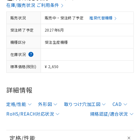
在庫/販売状況 ご利用条件
販売状況
販売中・受注終了予定
推奨代替機種
受注終了予定
2027年6月
機種区分
受注生産機種
在庫状況
標準価格(税別)
¥ 2,650
詳細情報
定格/性能
外形図
取りつけ穴加工図
CAD
RoHS/REACH対応状況
規格認証/適合状況
定格/性能