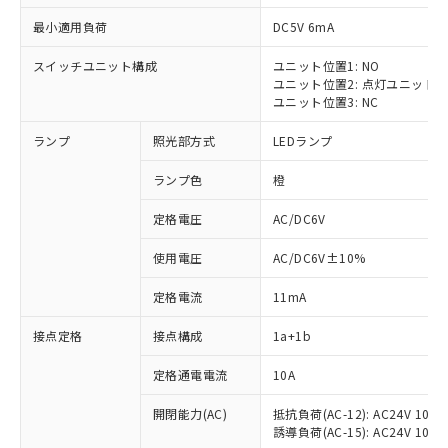
最小適用負荷
DC5V 6mA
スイッチユニット構成
ユニット位置1: NO
ユニット位置2: 点灯ユニット
ユニット位置3: NC
ランプ
照光部方式
LEDランプ
ランプ色
橙
※1 対応状況
定格電圧
AC/DC6V
対応済み：EU RoHS指令（10物質）の
使用電圧
AC/DC6V±10%
非含有に対応した製品が提供可能な商品で
す。
定格電流
11mA
対応予定：EU RoHS指令（10物質）の非含
ご利用条件
有に対応した製品に切り替える予定のある
接点定格
接点構成
1a+1b
商品です。
対応予定なし：EU RoHS指令（10物質）の
定格通電電流
10A
以下の条件をお読みいただき、同意のうえ
非含有に非対応の商品で、対応品を出す予
ご利用ください。
定はありません。
開閉能力(AC)
抵抗負荷(AC-12): AC24V 10A/A
誘導負荷(AC-15): AC24V 10A/AC
調査・確認中：EU RoHS指令（10物質）の
本サービスは、当社制御機器事業取扱