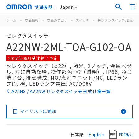
制御機器
Japan
ホーム
>
商品情報
>
商品カテゴリ
>
スイッチ
>
押ボタンスイッチ/表示灯
セレクタスイッチ
A22NW-2ML-TOA-G102-OA
2027年06月受注終了予定
セレクタスイッチ（φ22）, 照光, 2ノッチ, 金属ベゼ
ル, 左に自動復帰, 操作部色: 橙（透明）, IP66, ねじ
端子台, 接点構成: NO/点灯ユニット/NC, LEDラン
プ色: 橙, LEDランプ電圧: AC/DC6V
A22NS / A22NW セレクタスイッチ 形式仕様一覧
マイリストに追加
日本語
English
PDF出力