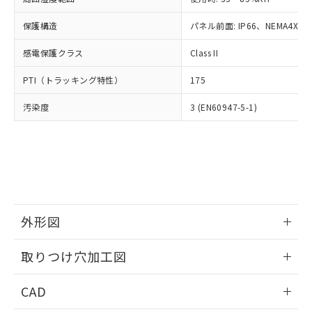
お客様が当ウェブサイト上で当社にご
※3 非含有証明書ダウンロード
登録された部品リストについて、当社
保護構造
パネル前面: IP66、NEMA4X, N
および当社の共同利用者が、当社の製
下記の非含有証明書をダウンロードするこ
品・サービスに関するお客様との取
感電保護クラス
Class II
とができます。
合意する
キャンセル
引・商談に必要な範囲で利用すること
をご了承ください。
PTI（トラッキング特性）
175
EU RoHS指令（10物質）の非含有証明書
※当社の共同利用者とは、
"個人情報
51物質の非含有証明書（当社基準）
の共同利用に関して"
の「1.共同利
汚染度
3 (EN60947-5-1)
※本証明書は発行日時点で非含有を証明す
用者の範囲」に記載されている法人を
るもので、過去に遡って非含有を証明する
指します。
ものではありません。
また、RoHS指令のフタル酸エステル類４
物質の対応では、対応完了までの期間は出
荷製品に未対応品が混在することから備考
欄に対応日を記載しておりました。
既に当社にて対応品への在庫切替を完了
外形図
していることから、特段のことがない限
情報更新：2026/05/21
り、2022年1月12日より割愛しておりま
取りつけ穴加工図
す。
情報更新：2026/05/21
CAD