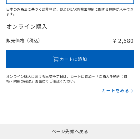
日本の外為法に基づく該非判定、およびEAR再輸出規制に関する見解が入手でき
ます。
"対応済み"や非含有の記載がされた商品であっても、流通
在庫等で未対応品が混在する可能性があります。
オンライン購入
非含有品が必要な際は、弊社営業部門もしくは販売店へお
問い合わせください。
¥ 2,580
販売価格（税込）
この製品のRoHS/REACH対応状況ページへ
カートに追加
オンライン購入における出荷予定日は、カートに追加～「ご購入手続き：価
格・納期の確認」画面にてご確認ください。
カートをみる
ページ先頭へ戻る