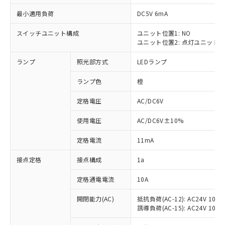
最小適用負荷
DC5V 6mA
スイッチユニット構成
ユニット位置1: NO
ユニット位置2: 点灯ユニット
※1 対応状況
ランプ
照光部方式
LEDランプ
対応済み：EU RoHS指令（10物質）の
非含有に対応した製品が提供可能な商品で
ランプ色
橙
す。
対応予定：EU RoHS指令（10物質）の非含
定格電圧
AC/DC6V
ご利用条件
有に対応した製品に切り替える予定のある
使用電圧
AC/DC6V±10%
商品です。
対応予定なし：EU RoHS指令（10物質）の
以下の条件をお読みいただき、同意のうえ
定格電流
11mA
非含有に非対応の商品で、対応品を出す予
ご利用ください。
定はありません。
接点定格
接点構成
1a
調査・確認中：EU RoHS指令（10物質）の
本サービスは、当社制御機器事業取扱
※1 中国RoHS○×表
非含有の対応状況を調査中または確認中の
商品の当社在庫状況および標準価格
定格通電電流
10A
商品です。
(税抜)を提供させていただくもので
「○」：最大均質材料含有率が中国RoHSの
非該当品：ライセンス料など無形物で、有
開閉能力(AC)
抵抗負荷(AC-12): AC24V 10A/A
す。
基準値以下であることを示します。
害物質有無と関係のない商品です。
誘導負荷(AC-15): AC24V 10A/AC
当社制御機器事業取扱商品の中には、
「×」：最大均質材料含有率が中国RoHSの
仕入先様の事情により、非含有部品として
本サービスの対象外となる商品もある