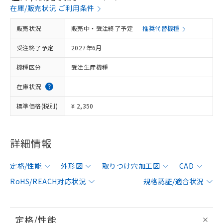
在庫/販売状況 ご利用条件
販売状況
販売中・受注終了予定
推奨代替機種
受注終了予定
2027年6月
機種区分
受注生産機種
在庫状況
標準価格(税別)
¥ 2,350
詳細情報
定格/性能
外形図
取りつけ穴加工図
CAD
RoHS/REACH対応状況
規格認証/適合状況
定格/性能