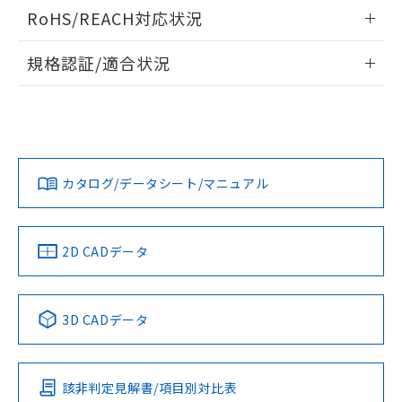
ログイン/会員登録いただくと、CADデータをダウンロー
RoHS/REACH対応状況
ドすることができます。
情報更新：2026/7/29
規格認証/適合状況
ログイン/会員登録
EU RoHS
注意事項・凡例
UL認証
CSA認証
CEマーキング
Yes
Yes
Yes
対応状況
対応予定月
※1
※2
ダウンロードデータをご利用いただく前に、以下を必ずお読
みください。
カタログ/データシート/マニュアル
対応済み
ソフトウェアの使用条件
LR型式承認
DNV型式承認
BV型式承認
KR型式承
（イギリス
（ノルウェー
（フランス
（韓国
船舶規格）
船舶規格）
船舶規格）
船舶規格
中国 RoHS
注意事項・凡例
2D CADデータ
No
No
No
No
中国 RoHS表
※1 ※2
3D CADデータ
この製品の規格認証/適合状況ページへ
Pb
Hg
Cd
Cr(VI)
その他の認証はこちらのページからご検索ください
該非判定見解書/項目別対比表
X
O
O
O