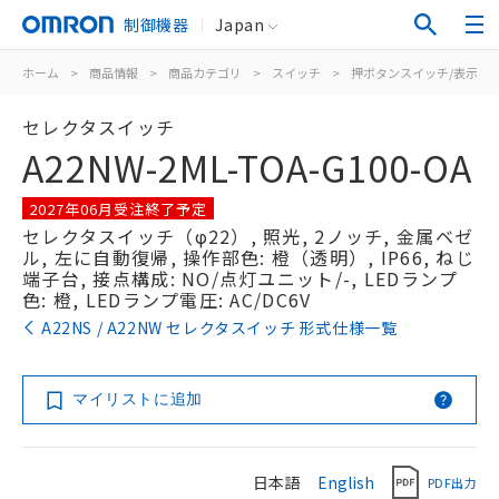
制御機器
Japan
ホーム
>
商品情報
>
商品カテゴリ
>
スイッチ
>
押ボタンスイッチ/表示灯
セレクタスイッチ
A22NW-2ML-TOA-G100-OA
2027年06月受注終了予定
セレクタスイッチ（φ22）, 照光, 2ノッチ, 金属ベゼ
ル, 左に自動復帰, 操作部色: 橙（透明）, IP66, ねじ
端子台, 接点構成: NO/点灯ユニット/-, LEDランプ
色: 橙, LEDランプ電圧: AC/DC6V
A22NS / A22NW セレクタスイッチ 形式仕様一覧
マイリストに追加
日本語
English
PDF出力