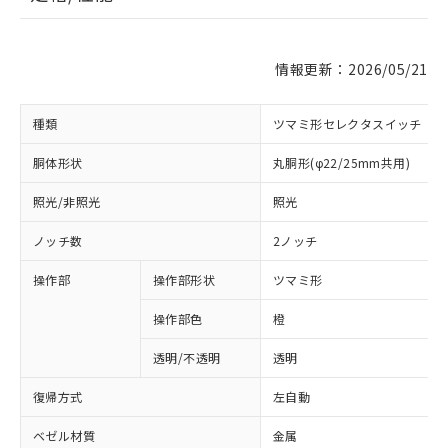
情報更新：2026/05/21
種類
ツマミ形セレクタスイッチ
胴体形状
丸胴形(φ22/25mm共用)
照光/非照光
照光
ノッチ数
2ノッチ
操作部
操作部形状
ツマミ形
操作部色
橙
透明/不透明
透明
復帰方式
左自動
ベゼル材質
金属