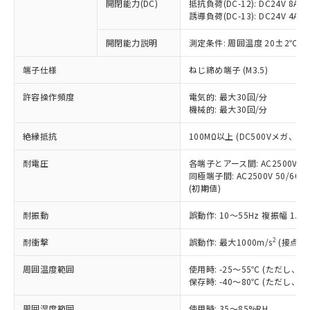
基準値を超えていることを示します。
いたものが、含有品と判明した場合などや
開閉能力(DC)
抵抗負荷(DC-12): DC24V 8A/DC
当社は、これら貴社製品のうち、外国
ことをご了承ください。
「－」：未確認です。当社販売部門へお問
誘導負荷(DC-13): DC24V 4A/DC
むを得ず変更することがあります。
為替および外国貿易法に定める商品
在庫状況および標準価格照会結果は、
い合わせください。
（以下｢規制貨物等」という）を輸出
記載している更新日時点での社内デー
開閉能力説明
測定条件: 周囲温度 20±2℃、
*EU RoHS指令（10物質）：
または国外への提供する場合は、日本
記
タに基づき作成されるものであり、閲
説明
鉛(Pb) 1000ppm以下、 水銀(Hg) 1000ppm以下、 カド
*中国RoHS10物質の基準値 (GB/T26572)：
国政府の輸出許可(または役務取引許
号
覧された時点での実際の在庫および標
ミウム(Cd) 100ppm以下、
Pb(鉛) :1000ppm、 Hg(水銀) : 1000ppm、 Cd(カドミウ
端子仕様
ねじ締め端子 (M3.5)
可)を取得するなどの必要な手続きを
六価クロム(Cr(Ⅵ)) 1000ppm以下、ポリ臭化ビフェニル
ム) : 100ppm、
準価格とは異なる場合があることをご
類(PBB) 1000ppm以下、ポリ臭化ジフェニルエーテル類
Cr(Ⅵ)(六価クロム) : 1000ppm、 PBBs(ポリ臭化ビフェ
とります。
了承ください。
許容操作頻度
電気的: 最大30回/分
(PBDE) 1000ppm以下、フタル酸ビス(2-エチルヘキシ
○
一定数以上の在庫あり
ニル類) : 1000ppm、 PBDEs(ポリ臭化ジフェニルエーテ
当社は規制貨物を破棄する場合は、完
ル) (DEHP)(別名：DOP) 1000ppm以下、フタル酸ブチ
機械的: 最大30回/分
正式な納期状況および標準価格はお客
ル類) : 1000ppm、
ルベンジル（BBP） 1000ppm以下、フタル酸ジブチル
全に破砕するなど、違法に輸出されな
DBP(フタル酸ジブチル) : 1000ppm、 DIBP(フタル酸ジ
様のお取引先、またはお客様担当のオ
（DBP） 1000ppm以下、フタル酸ジイソブチル
イソブチル) : 1000ppm、 BBP(フタル酸ブチルベンジ
△
一定数には満たないが在庫あり
いよう必要な手段を講じます。
絶縁抵抗
100MΩ以上 (DC500Vメガ、
ムロン制御機器販売店・当社販売員に
(DIBP) 1000ppm以下
ル) : 1000ppm、
当社は貴社製品を、核兵器、ミサイ
但し、RoHS指令で産業用監視および制御機器に対する
DEHP(フタル酸ビス(2-エチルヘキシル)) : 1000ppm
ご相談ください。
適用除外項目は除く。
耐電圧
各端子とアース間: AC2500V 50/
ル、化学兵器、生物兵器またはその他
－
在庫なし(最新の在庫状況につ
オムロン制御機器販売店や当社販売拠
フタル酸エステル類の４物質については閾値を超える意
同極端子間: AC2500V 50/60
武器並びにこれらの製造装置等に一切
いては、お客様のお取引先、ま
図的な使用がないことを確認しています。
点は「
販売ネットワーク
」をご確認
(初期値)
※2 環境保護使用期限
使用いたしません。
たはお客様担当のオムロン制御
ください。
当社は、貴社製品を第三者に販売する
機器販売店・当社販売員にご確
在庫状況および標準価格結果を当社の
耐振動
誤動作: 10～55Hz 複振幅 1.
※2 対応予定月
「ｅ」：有害物質（10物質）のすべてが基
場合は、上記1、2および3の内容を当
認ください)
事前の承諾なく第三者に漏洩または開
準値以下であることを示します。
該第三者に通知します。また当社は、
示しないようお願いします。
2
耐衝撃
誤動作: 最大1000m/s
(接点開
部品在庫の切り替え状況などにより、予定
「10」：通常の使用状況下において有害物
販売先および販売に係わる関係者が違
マイパーツ機能（部品リスト作成サー
空
受注生産機種、また在庫状況の
月が前後することがあります。
質が外部に漏えいし、環境に深刻な影響を
法に輸出するおそれがある場合は、取
周囲温度範囲
使用時: -25～55℃ (ただし
ビス）をご利用いただくには、I-Web
白
情報を公開していない機種
及ぼさない年数を意味します。
り引きをいたしません。
保存時: -40～80℃ (ただし
メンバーズにご登録されている必要が
「－」：未確認です。当社販売部門へお問
あります。
い合わせください。
周囲湿度範囲
使用時: 35～85%RH