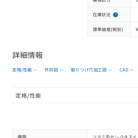
在庫状況
標準価格(税別)
詳細情報
定格/性能
外形図
取りつけ穴加工図
CAD
定格/性能
種類
ツマミ形セレクタスイ