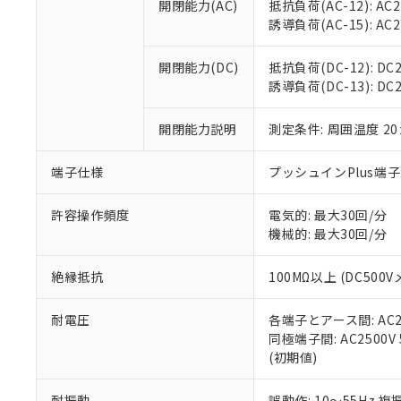
空
受注生産
開閉能力(AC)
抵抗負荷(AC-12): AC24
お客様が当ウ
※3 非含有証明
「－」：未確認で
白
誘導負荷(AC-15): AC24V
が、当社の製
さい。
下記の非含有証明
※当社の共同
開閉能力(DC)
抵抗負荷(DC-12): DC24
いる法人を指
EU RoHS指令（
誘導負荷(DC-13): DC24
51物質の非含有証
※本証明書は発行
開閉能力説明
測定条件: 周囲温度 2
また、RoHS指
混在することから
端子仕様
プッシュインPlus端
既に当社にて対応
り割愛しておりま
許容操作頻度
電気的: 最大30回/分
機械的: 最大30回/分
絶縁抵抗
100MΩ以上 (DC5
耐電圧
各端子とアース間: AC250
同極端子間: AC2500V
(初期値)
耐振動
誤動作: 10～55Hz 複