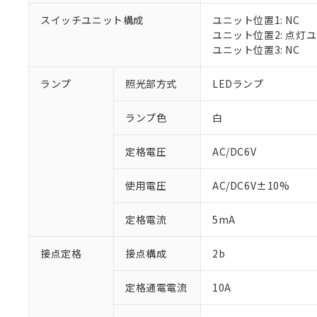
対応済み：EU
スイッチユニット構成
ユニット位置1: NC
対応予定：EU R
ユニット位置2: 点灯
対応予定なし：EU
ユニット位置3: NC
調査・確認中：EU
ご利用条件
非該当品：ライセ
※1 中国RoHS
ランプ
照光部方式
LEDランプ
仕入先様の事情に
があります。
以下の条件をお読
「○」：最大均質
ランプ色
白
「×」：最大均質
本サービスは
当社は、これ
*EU RoHS指令（10物
「－」：未確認で
鉛(Pb) 1000ppm以下、
くものです。
う）を輸出ま
定格電圧
AC/DC6V
記
説明
六価クロム(Cr(Ⅵ)) 1
当社制御機器
などの必要な
フタル酸ビス(2-エチルヘ
号
*中国RoHS10物質の基準値 
ル（DBP） 1000ppm
在庫状況およ
当社は規制貨
Pb(鉛) :1000ppm、 Hg
但し、RoHS指令で産
使用電圧
AC/DC6V±10%
のであり、閲
ます。
Cr(Ⅵ)(六価クロム) : 
フタル酸エステル類の４
○
一定数以
DBP(フタル酸ジブチル) :
い。
当社は貴社製
DEHP(フタル酸ビス(2-エ
正式な納期状
定格電流
5mA
置等に一切使
当社販売員に
※2 対応予定月
△
一定数に
当社は、貴社
オムロン制御
また当社は、
※2 環境保護使
接点定格
接点構成
2b
在庫状況およ
部品在庫の切り替
たしません。
－
在庫なし
す。
「ｅ」：有害物質
機器販売
定格通電電流
10A
マイパーツ機
「10」：通常の
ている必要が
味します。