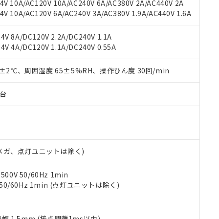
機種、また在庫状況の情報を公開していない機種
V 10A/AC120V 10A/AC240V 6A/AC380V 2A/AC440V 2A
ェブサイト上で当社にご登録された部品リストについて、当社およ
書ダウンロード
す。当社販売部門へお問い合わせください。
 10A/AC120V 6A/AC240V 3A/AC380V 1.9A/AC440V 1.6A
品・サービスに関するお客様との取引・商談に必要な範囲で利用す
合意する
キャンセル
書をダウンロードすることができます。
利用者とは、
"個人情報の共同利用に関して"
の「1.共同利用者の
V 8A/DC120V 2.2A/DC240V 1.1A
します。
10物質）の非含有証明書
V 4A/DC120V 1.1A/DC240V 0.55A
明書（当社基準）
日時点で非含有を証明するもので、過去に遡って非含有を証明するも
0±2℃、周囲湿度 65±5%RH、操作ひん度 30回/min
令のフタル酸エステル類４物質の対応では、対応完了までの期間は出
備考欄に対応日を記載しておりました。
子台
品への在庫切替を完了していることから、特段のことがない限り、20
す。
00Vメガ、点灯ユニットは除く)
0V 50/60Hz 1min
 50/60Hz 1min (点灯ユニットは除く)
振幅 1.5mm (接点開離1ms以内)