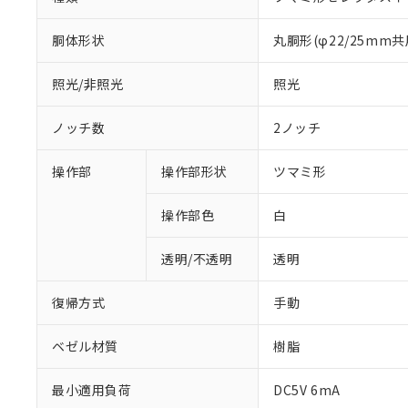
胴体形状
丸胴形(φ22/25mm共
照光/非照光
照光
ノッチ数
2ノッチ
操作部
操作部形状
ツマミ形
操作部色
白
透明/不透明
透明
復帰方式
手動
ベゼル材質
樹脂
※1 対応状況
最小適用負荷
DC5V 6mA