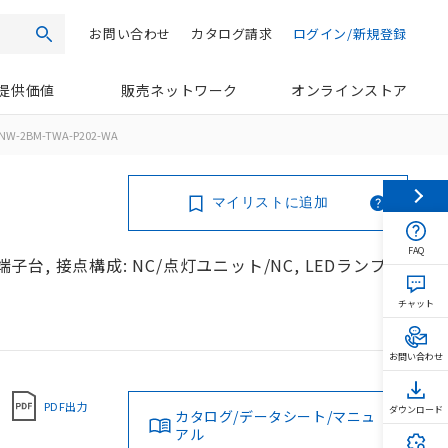
お問い合わせ
カタログ請求
ログイン/新規登録
検索
提供価値
販売ネットワーク
オンラインストア
NW-2BM-TWA-P202-WA
マイリストに追加
FAQ
端子台, 接点構成: NC/点灯ユニット/NC, LEDランプ色:
チャット
お問い合わせ
PDF出力
ダウンロード
カタログ/データシート/マニュ
アル