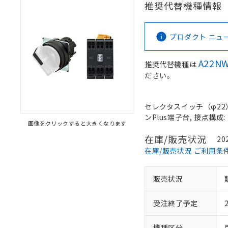
推奨代替機種情報
プロダクト ニュース 
A22NW
推奨代替機種は
ださい。
セレクタスイッチ（φ22）,
ンPlus端子台, 接点構成: 
画像をクリックすると大きくなります
在庫/販売状況
20
在庫/販売状況 ご利用条
販売状況
受注終了予定
機種区分