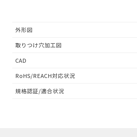
外形図
取りつけ穴加工図
CAD
ログイン/会員登録いただくと、CADデータをダウンロ
RoHS/REACH対応状況
規格認証/適合状況
EU RoHS
注意事項・凡例
A22NW-2BM-TWA-P202-WAについての規格認証/
営業員または販売店にお問い合わせください。
ダウンロードデータをご利用いただく前に、以下を必ずお読
対応状況
対応予定月
※1
※2
ソフトウェアの使用条件
対応済み