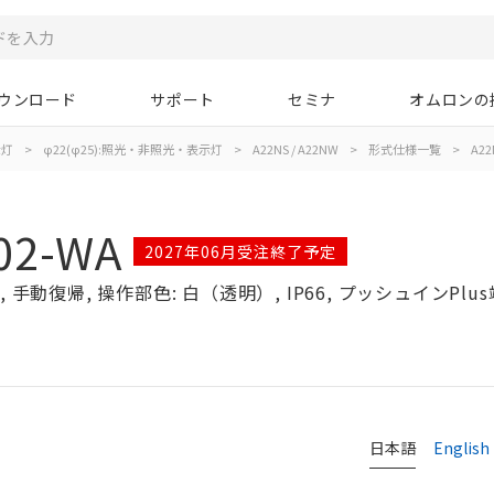
ウンロード
サポート
セミナ
オムロンの
示灯
>
φ22(φ25):照光・非照光・表示灯
>
A22NS / A22NW
>
形式仕様一覧
>
A22
02-WA
2027年06月受注終了予定
手動復帰, 操作部色: 白（透明）, IP66, プッシュインPlus
日本語
English