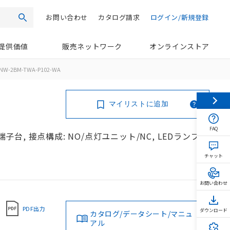
お問い合わせ
カタログ請求
ログイン/新規登録
検索
提供価値
販売ネットワーク
オンラインストア
NW-2BM-TWA-P102-WA
マイリストに追加
FAQ
端子台, 接点構成: NO/点灯ユニット/NC, LEDランプ
チャット
お問い合わせ
PDF出力
ダウンロード
カタログ/データシート/マニュ
アル