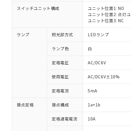
スイッチユニット構成
ユニット位置1: NO
ユニット位置2: 点灯
ユニット位置3: NC
※1 対応状況
ランプ
照光部方式
LEDランプ
対応済み：EU
ランプ色
白
対応予定：EU R
対応予定なし：EU
定格電圧
AC/DC6V
調査・確認中：EU
ご利用条件
非該当品：ライセ
※1 中国RoHS
仕入先様の事情に
使用電圧
AC/DC6V±10%
があります。
以下の条件をお読
「○」：最大均質
定格電流
5mA
「×」：最大均質
本サービスは
当社は、これ
*EU RoHS指令（10物
「－」：未確認で
鉛(Pb) 1000ppm以下、
くものです。
う）を輸出ま
記
説明
六価クロム(Cr(Ⅵ)) 1
接点定格
接点構成
1a+1b
当社制御機器
などの必要な
フタル酸ビス(2-エチルヘ
号
*中国RoHS10物質の基準値 
ル（DBP） 1000ppm
在庫状況およ
当社は規制貨
Pb(鉛) :1000ppm、 Hg
但し、RoHS指令で産
のであり、閲
定格通電電流
10A
ます。
Cr(Ⅵ)(六価クロム) : 
フタル酸エステル類の４
○
一定数以
DBP(フタル酸ジブチル) :
い。
当社は貴社製
DEHP(フタル酸ビス(2-エ
正式な納期状