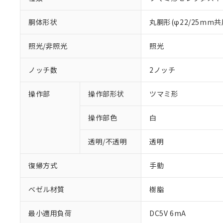
胴体形状
丸胴形(φ22/25mm共
照光/非照光
照光
ノッチ数
2ノッチ
操作部
操作部形状
ツマミ形
操作部色
白
透明/不透明
透明
復帰方式
手動
ベゼル材質
樹脂
最小適用負荷
DC5V 6mA