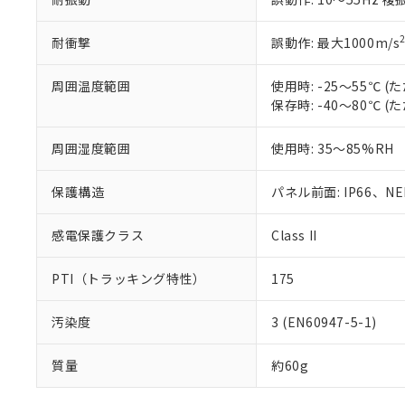
耐衝撃
誤動作: 最大1000m/s
周囲温度範囲
使用時: -25～55℃
保存時: -40～80℃
周囲湿度範囲
使用時: 35～85%RH
保護構造
パネル前面: IP66、NEM
感電保護クラス
Class II
PTI（トラッキング特性）
175
汚染度
3 (EN60947-5-1)
質量
約60g