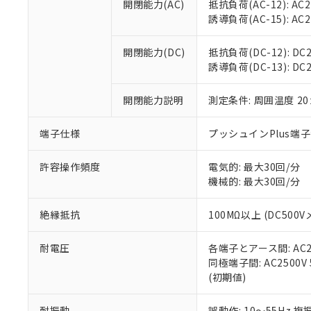
置等に一切使
開閉能力(AC)
抵抗負荷(AC-12): AC24
当社販売員に
※2 対応予定月
△
一定数に
当社は、貴社
誘導負荷(AC-15): AC24V
オムロン制御
また当社は、
※2 環境保護使
在庫状況およ
部品在庫の切り替
たしません。
－
在庫なし
開閉能力(DC)
抵抗負荷(DC-12): DC24
す。
「ｅ」：有害物質
機器販売
誘導負荷(DC-13): DC24
マイパーツ機
「10」：通常の
ている必要が
味します。
空
受注生産
開閉能力説明
測定条件: 周囲温度 2
お客様が当ウ
※3 非含有証明
「－」：未確認で
白
が、当社の製
さい。
下記の非含有証明
端子仕様
プッシュインPlus端
※当社の共同
いる法人を指
EU RoHS指令（
許容操作頻度
電気的: 最大30回/分
51物質の非含有証
機械的: 最大30回/分
※本証明書は発行
また、RoHS指
絶縁抵抗
100MΩ以上 (DC5
混在することから
既に当社にて対応
耐電圧
各端子とアース間: AC250
り割愛しておりま
同極端子間: AC2500V
(初期値)
耐振動
誤動作: 10～55Hz 複