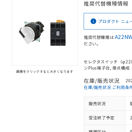
推奨代替機種情報
プロダクト ニュース 
A22NW
推奨代替機種は
ださい。
セレクタスイッチ（φ22）,
ンPlus端子台, 接点構成: 
画像をクリックすると大きくなります
在庫/販売状況
20
在庫/販売状況 ご利用条
販売状況
受注終了予定
機種区分