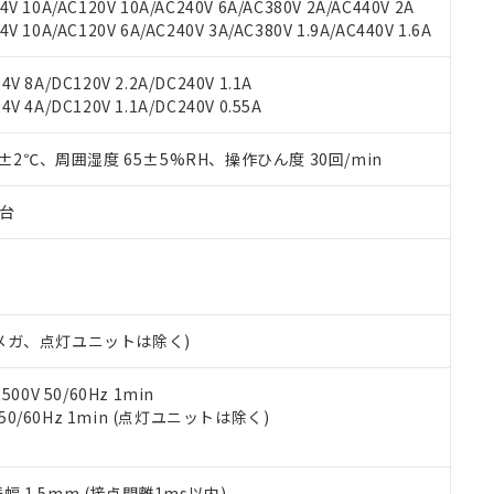
用いたしません。
V 10A/AC120V 10A/AC240V 6A/AC380V 2A/AC440V 2A
ご相談ください。
は満たないが在庫あり
製品を第三者に販売する場合は、上記1、2および3の内容を当該第
 10A/AC120V 6A/AC240V 3A/AC380V 1.9A/AC440V 1.6A
機器販売店や当社販売拠点は「
販売ネットワーク
」をご確認くだ
販売先および販売に係わる関係者が違法に輸出するおそれがある場
用期限
び標準価格結果を当社の事前の承諾なく第三者に漏洩または開示し
え状況などにより、予定月が前後することがあります。
(最新の在庫状況については、お客様のお取引先、またはお客様担当
V 8A/DC120V 2.2A/DC240V 1.1A
（10物質）のすべてが基準値以下であることを示します。
店・当社販売員にご確認ください)
V 4A/DC120V 1.1A/DC240V 0.55A
能（部品リスト作成サービス）をご利用いただくには、I-Webメン
使用状況下において有害物質が外部に漏えいし、環境に深刻な影響を
あります。
機種、また在庫状況の情報を公開していない機種
0±2℃、周囲湿度 65±5%RH、操作ひん度 30回/min
ェブサイト上で当社にご登録された部品リストについて、当社およ
書ダウンロード
す。当社販売部門へお問い合わせください。
品・サービスに関するお客様との取引・商談に必要な範囲で利用す
合意する
キャンセル
書をダウンロードすることができます。
子台
利用者とは、
"個人情報の共同利用に関して"
の「1.共同利用者の
します。
10物質）の非含有証明書
明書（当社基準）
日時点で非含有を証明するもので、過去に遡って非含有を証明するも
令のフタル酸エステル類４物質の対応では、対応完了までの期間は出
00Vメガ、点灯ユニットは除く)
備考欄に対応日を記載しておりました。
品への在庫切替を完了していることから、特段のことがない限り、20
0V 50/60Hz 1min
す。
 50/60Hz 1min (点灯ユニットは除く)
振幅 1.5mm (接点開離1ms以内)