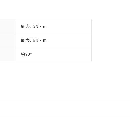
最大0.5N・m
最大0.6N・m
約90°
情報更新：2