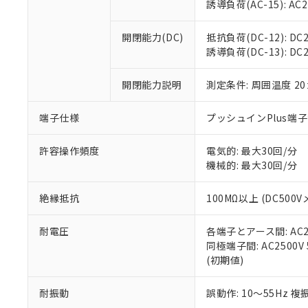
※3 非含有証明
「－」：未確認で
誘導負荷(AC-15): AC24V
白
が、当社の製
さい。
下記の非含有証明
開閉能力(DC)
抵抗負荷(DC-12): DC24
※当社の共同
誘導負荷(DC-13): DC24
いる法人を指
EU RoHS指令（
51物質の非含有証
開閉能力説明
測定条件: 周囲温度 2
※本証明書は発行
また、RoHS指
混在することから
端子仕様
プッシュインPlus端
既に当社にて対応
り割愛しておりま
許容操作頻度
電気的: 最大30回/分
機械的: 最大30回/分
絶縁抵抗
100MΩ以上 (DC5
耐電圧
各端子とアース間: AC250
同極端子間: AC2500V
(初期値)
耐振動
誤動作: 10～55Hz 複