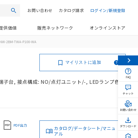
お問い合わせ
カタログ請求
ログイン/新規登録
検索
提供価値
販売ネットワーク
オンラインストア
NW-2BM-TWA-P100-WA
マイリストに追加
FAQ
端子台, 接点構成: NO/点灯ユニット/-, LEDランプ色:
チャット
お問い合わせ
PDF出力
ダウンロード
カタログ/データシート/マニュ
アル