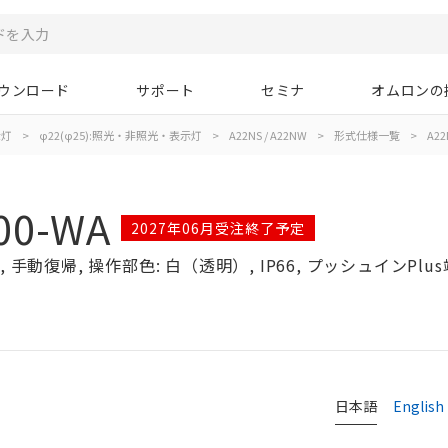
ウンロード
サポート
セミナ
オムロンの
示灯
>
φ22(φ25):照光・非照光・表示灯
>
A22NS / A22NW
>
形式仕様一覧
>
A22
00-WA
2027年06月受注終了予定
手動復帰, 操作部色: 白（透明）, IP66, プッシュインPlus
日本語
English