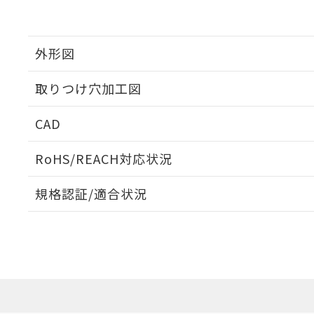
外形図
取りつけ穴加工図
CAD
ログイン/会員登録いただくと、CADデータをダウンロ
RoHS/REACH対応状況
規格認証/適合状況
EU RoHS
注意事項・凡例
A22NW-2BM-TWA-P100-WAについての規格認証/
営業員または販売店にお問い合わせください。
ダウンロードデータをご利用いただく前に、以下を必ずお読
対応状況
対応予定月
※1
※2
ソフトウェアの使用条件
対応済み