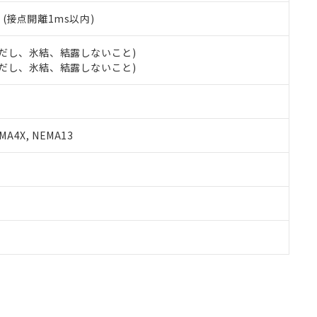
2
(接点開離1ms以内)
 (ただし、氷結、結露しないこと)
 (ただし、氷結、結露しないこと)
A4X, NEMA13