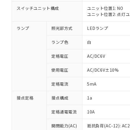
対応済み：EU
対応予定：EU R
スイッチユニット構成
ユニット位置1: NO
対応予定なし：EU
ユニット位置2: 点灯
調査・確認中：EU
ご利用条件
非該当品：ライセ
ランプ
照光部方式
LEDランプ
※1 中国RoHS
仕入先様の事情に
があります。
以下の条件をお読
「○」：最大均質
ランプ色
白
「×」：最大均質
本サービスは
当社は、これ
*EU RoHS指令（10物
「－」：未確認で
鉛(Pb) 1000ppm以下、
定格電圧
AC/DC6V
くものです。
う）を輸出ま
記
説明
六価クロム(Cr(Ⅵ)) 1
当社制御機器
などの必要な
フタル酸ビス(2-エチルヘ
号
*中国RoHS10物質の基準値 
ル（DBP） 1000ppm
在庫状況およ
当社は規制貨
使用電圧
AC/DC6V±10%
Pb(鉛) :1000ppm、 Hg
但し、RoHS指令で産
のであり、閲
ます。
Cr(Ⅵ)(六価クロム) : 
フタル酸エステル類の４
○
一定数以
DBP(フタル酸ジブチル) :
い。
当社は貴社製
定格電流
5mA
DEHP(フタル酸ビス(2-エ
正式な納期状
置等に一切使
当社販売員に
※2 対応予定月
△
一定数に
当社は、貴社
接点定格
接点構成
1a
オムロン制御
また当社は、
※2 環境保護使
在庫状況およ
部品在庫の切り替
たしません。
－
在庫なし
す。
定格通電電流
10A
「ｅ」：有害物質
機器販売
マイパーツ機
「10」：通常の
ている必要が
味します。
開閉能力(AC)
抵抗負荷(AC-12): AC24
空
受注生産
お客様が当ウ