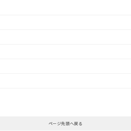
情報更新：2
情報更新：2
ードすることができます。
情報更新：
ログイン/会員登録
適合状況については、「カスタマーサポートセンタ お客様相談室」または貴
みください。
非含有証明書
※3
ページ先頭へ戻る
ダウンロードはこちら