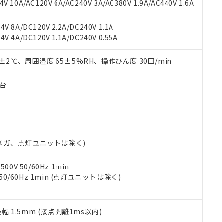
書ダウンロード
す。当社販売部門へお問い合わせください。
 10A/AC120V 6A/AC240V 3A/AC380V 1.9A/AC440V 1.6A
品・サービスに関するお客様との取引・商談に必要な範囲で利用す
合意する
キャンセル
書をダウンロードすることができます。
V 8A/DC120V 2.2A/DC240V 1.1A
利用者とは、
"個人情報の共同利用に関して"
の「1.共同利用者の
V 4A/DC120V 1.1A/DC240V 0.55A
します。
10物質）の非含有証明書
明書（当社基準）
0±2℃、周囲湿度 65±5%RH、操作ひん度 30回/min
日時点で非含有を証明するもので、過去に遡って非含有を証明するも
令のフタル酸エステル類４物質の対応では、対応完了までの期間は出
備考欄に対応日を記載しておりました。
子台
品への在庫切替を完了していることから、特段のことがない限り、20
す。
00Vメガ、点灯ユニットは除く)
0V 50/60Hz 1min
 50/60Hz 1min (点灯ユニットは除く)
振幅 1.5mm (接点開離1ms以内)