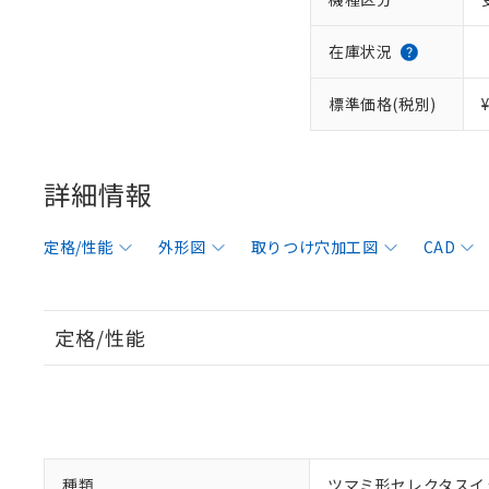
在庫状況
標準価格(税別)
詳細情報
定格/性能
外形図
取りつけ穴加工図
CAD
定格/性能
種類
ツマミ形セレクタスイ