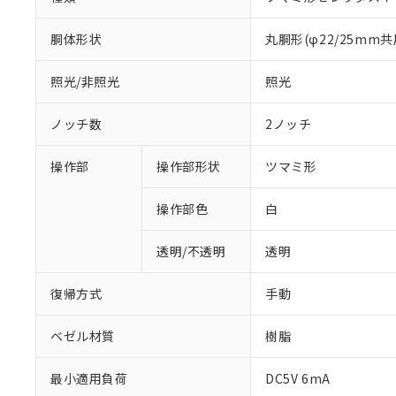
胴体形状
丸胴形(φ22/25mm共
照光/非照光
照光
ノッチ数
2ノッチ
操作部
操作部形状
ツマミ形
操作部色
白
透明/不透明
透明
復帰方式
手動
ベゼル材質
樹脂
※1 対応状況
最小適用負荷
DC5V 6mA