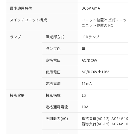
最小適用負荷
DC5V 6mA
スイッチユニット構成
ユニット位置2: 点灯ユニット
ユニット位置3: NC
※1 対応状況
ランプ
照光部方式
LEDランプ
対応済み：EU RoHS指令（10物質）の
非含有に対応した製品が提供可能な商品で
ランプ色
黄
す。
対応予定：EU RoHS指令（10物質）の非含
定格電圧
AC/DC6V
ご利用条件
有に対応した製品に切り替える予定のある
使用電圧
AC/DC6V±10%
商品です。
対応予定なし：EU RoHS指令（10物質）の
以下の条件をお読みいただき、同意のうえ
定格電流
11mA
非含有に非対応の商品で、対応品を出す予
ご利用ください。
定はありません。
接点定格
接点構成
1b
調査・確認中：EU RoHS指令（10物質）の
本サービスは、当社制御機器事業取扱
※1 中国RoHS○×表
非含有の対応状況を調査中または確認中の
商品の当社在庫状況および標準価格
定格通電電流
10A
商品です。
(税抜)を提供させていただくもので
「○」：最大均質材料含有率が中国RoHSの
非該当品：ライセンス料など無形物で、有
開閉能力(AC)
抵抗負荷(AC-12): AC24V 10A/A
す。
基準値以下であることを示します。
害物質有無と関係のない商品です。
誘導負荷(AC-15): AC24V 10A/AC
当社制御機器事業取扱商品の中には、
「×」：最大均質材料含有率が中国RoHSの
仕入先様の事情により、非含有部品として
本サービスの対象外となる商品もある