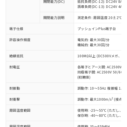
基準値を超えていることを示します。
いたものが、含有品と判明した場合などや
開閉能力(DC)
抵抗負荷(DC-12): DC24V 8A/DC
当社は、これら貴社製品のうち、外国
ことをご了承ください。
「－」：未確認です。当社販売部門へお問
誘導負荷(DC-13): DC24V 4A/DC
むを得ず変更することがあります。
為替および外国貿易法に定める商品
在庫状況および標準価格照会結果は、
い合わせください。
（以下｢規制貨物等」という）を輸出
記載している更新日時点での社内デー
開閉能力説明
測定条件: 周囲温度 20±2℃、
*EU RoHS指令（10物質）：
または国外への提供する場合は、日本
記
タに基づき作成されるものであり、閲
説明
鉛(Pb) 1000ppm以下、 水銀(Hg) 1000ppm以下、 カド
*中国RoHS10物質の基準値 (GB/T26572)：
国政府の輸出許可(または役務取引許
号
覧された時点での実際の在庫および標
ミウム(Cd) 100ppm以下、
Pb(鉛) :1000ppm、 Hg(水銀) : 1000ppm、 Cd(カドミウ
端子仕様
プッシュインPlus端子台
可)を取得するなどの必要な手続きを
六価クロム(Cr(Ⅵ)) 1000ppm以下、ポリ臭化ビフェニル
ム) : 100ppm、
準価格とは異なる場合があることをご
類(PBB) 1000ppm以下、ポリ臭化ジフェニルエーテル類
Cr(Ⅵ)(六価クロム) : 1000ppm、 PBBs(ポリ臭化ビフェ
とります。
了承ください。
許容操作頻度
電気的: 最大30回/分
(PBDE) 1000ppm以下、フタル酸ビス(2-エチルヘキシ
○
一定数以上の在庫あり
ニル類) : 1000ppm、 PBDEs(ポリ臭化ジフェニルエーテ
当社は規制貨物を破棄する場合は、完
ル) (DEHP)(別名：DOP) 1000ppm以下、フタル酸ブチ
機械的: 最大30回/分
正式な納期状況および標準価格はお客
ル類) : 1000ppm、
ルベンジル（BBP） 1000ppm以下、フタル酸ジブチル
全に破砕するなど、違法に輸出されな
DBP(フタル酸ジブチル) : 1000ppm、 DIBP(フタル酸ジ
様のお取引先、またはお客様担当のオ
（DBP） 1000ppm以下、フタル酸ジイソブチル
イソブチル) : 1000ppm、 BBP(フタル酸ブチルベンジ
△
一定数には満たないが在庫あり
いよう必要な手段を講じます。
絶縁抵抗
100MΩ以上 (DC500Vメガ、
ムロン制御機器販売店・当社販売員に
(DIBP) 1000ppm以下
ル) : 1000ppm、
当社は貴社製品を、核兵器、ミサイ
但し、RoHS指令で産業用監視および制御機器に対する
DEHP(フタル酸ビス(2-エチルヘキシル)) : 1000ppm
ご相談ください。
適用除外項目は除く。
耐電圧
各端子とアース間: AC2500V 50/
ル、化学兵器、生物兵器またはその他
－
在庫なし(最新の在庫状況につ
オムロン制御機器販売店や当社販売拠
フタル酸エステル類の４物質については閾値を超える意
同極端子間: AC2500V 50/60
武器並びにこれらの製造装置等に一切
いては、お客様のお取引先、ま
図的な使用がないことを確認しています。
点は「
販売ネットワーク
」をご確認
(初期値)
※2 環境保護使用期限
使用いたしません。
たはお客様担当のオムロン制御
ください。
当社は、貴社製品を第三者に販売する
機器販売店・当社販売員にご確
在庫状況および標準価格結果を当社の
耐振動
誤動作: 10～55Hz 複振幅 1.
※2 対応予定月
「ｅ」：有害物質（10物質）のすべてが基
場合は、上記1、2および3の内容を当
認ください)
事前の承諾なく第三者に漏洩または開
準値以下であることを示します。
該第三者に通知します。また当社は、
示しないようお願いします。
2
耐衝撃
誤動作: 最大1000m/s
(接点開
部品在庫の切り替え状況などにより、予定
「10」：通常の使用状況下において有害物
販売先および販売に係わる関係者が違
マイパーツ機能（部品リスト作成サー
空
受注生産機種、また在庫状況の
月が前後することがあります。
質が外部に漏えいし、環境に深刻な影響を
法に輸出するおそれがある場合は、取
周囲温度範囲
使用時: -25～55℃ (ただし
ビス）をご利用いただくには、I-Web
白
情報を公開していない機種
及ぼさない年数を意味します。
り引きをいたしません。
保存時: -40～80℃ (ただし
メンバーズにご登録されている必要が
「－」：未確認です。当社販売部門へお問
あります。
い合わせください。
周囲湿度範囲
使用時: 35～85%RH