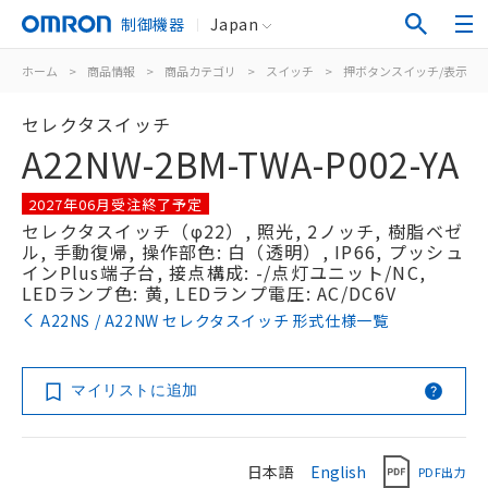
制御機器
Japan
ホーム
>
商品情報
>
商品カテゴリ
>
スイッチ
>
押ボタンスイッチ/表示灯
セレクタスイッチ
A22NW-2BM-TWA-P002-YA
2027年06月受注終了予定
セレクタスイッチ（φ22）, 照光, 2ノッチ, 樹脂ベゼ
ル, 手動復帰, 操作部色: 白（透明）, IP66, プッシュ
インPlus端子台, 接点構成: -/点灯ユニット/NC,
LEDランプ色: 黄, LEDランプ電圧: AC/DC6V
A22NS / A22NW セレクタスイッチ 形式仕様一覧
マイリストに追加
日本語
English
PDF出力