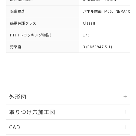
お客様が当ウェブサイト上で当社にご
※3 非含有証明書ダウンロード
登録された部品リストについて、当社
保護構造
パネル前面: IP66、NEMA4X, N
および当社の共同利用者が、当社の製
下記の非含有証明書をダウンロードするこ
品・サービスに関するお客様との取
感電保護クラス
Class II
とができます。
合意する
キャンセル
引・商談に必要な範囲で利用すること
をご了承ください。
PTI（トラッキング特性）
175
EU RoHS指令（10物質）の非含有証明書
※当社の共同利用者とは、
"個人情報
51物質の非含有証明書（当社基準）
の共同利用に関して"
の「1.共同利
汚染度
3 (EN60947-5-1)
※本証明書は発行日時点で非含有を証明す
用者の範囲」に記載されている法人を
るもので、過去に遡って非含有を証明する
指します。
ものではありません。
また、RoHS指令のフタル酸エステル類４
物質の対応では、対応完了までの期間は出
荷製品に未対応品が混在することから備考
欄に対応日を記載しておりました。
既に当社にて対応品への在庫切替を完了
外形図
していることから、特段のことがない限
情報更新：2026/05/21
り、2022年1月12日より割愛しておりま
取りつけ穴加工図
す。
情報更新：2026/05/21
CAD