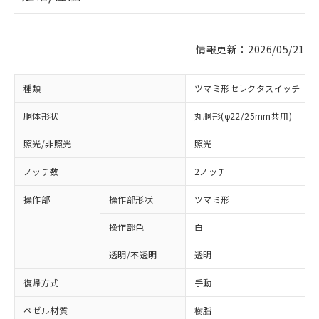
情報更新：2026/05/21
種類
ツマミ形セレクタスイッチ
胴体形状
丸胴形(φ22/25mm共用)
照光/非照光
照光
ノッチ数
2ノッチ
操作部
操作部形状
ツマミ形
操作部色
白
透明/不透明
透明
復帰方式
手動
ベゼル材質
樹脂