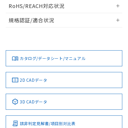
ログイン/会員登録いただくと、CADデータをダウンロー
RoHS/REACH対応状況
ドすることができます。
情報更新：2026/7/29
規格認証/適合状況
ログイン/会員登録
EU RoHS
注意事項・凡例
A22NW-2BM-TWA-P002-YAについての規格認証/適合状況に
ついては、「カスタマーサポートセンタ お客様相談室」また
は貴社担当オムロン営業員または販売店にお問い合わせくだ
対応状況
対応予定月
※1
※2
さい。
ダウンロードデータをご利用いただく前に、以下を必ずお読
みください。
カタログ/データシート/マニュアル
対応済み
ソフトウェアの使用条件
お問い合わせ
中国 RoHS
注意事項・凡例
2D CADデータ
中国 RoHS表
※1 ※2
3D CADデータ
Pb
Hg
Cd
Cr(VI)
該非判定見解書/項目別対比表
X
O
O
O