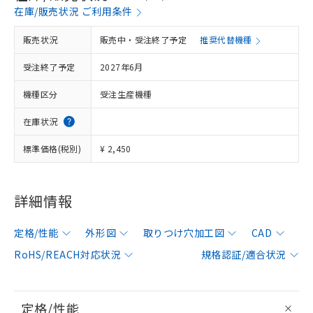
在庫/販売状況 ご利用条件
販売状況
販売中・受注終了予定
推奨代替機種
受注終了予定
2027年6月
機種区分
受注生産機種
在庫状況
標準価格(税別)
¥ 2,450
詳細情報
定格/性能
外形図
取りつけ穴加工図
CAD
RoHS/REACH対応状況
規格認証/適合状況
定格/性能