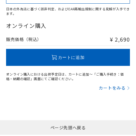
日本の外為法に基づく該非判定、およびEAR再輸出規制に関する見解が入手でき
ます。
"対応済み"や非含有の記載がされた商品であっても、流通
在庫等で未対応品が混在する可能性があります。
オンライン購入
非含有品が必要な際は、弊社営業部門もしくは販売店へお
問い合わせください。
¥ 2,690
販売価格（税込）
この製品のRoHS/REACH対応状況ページへ
カートに追加
オンライン購入における出荷予定日は、カートに追加～「ご購入手続き：価
格・納期の確認」画面にてご確認ください。
カートをみる
ページ先頭へ戻る