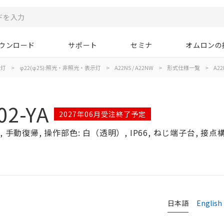
ウンロード
サポート
セミナ
オムロンの
示灯
>
φ22(φ25):照光・非照光・表示灯
>
A22NS / A22NW
>
形式仕様一覧
>
A22
02-YA
2027年06月受注終了予定
手動復帰, 操作部色: 白（透明）, IP66, ねじ端子台, 接点構成
日本語
English