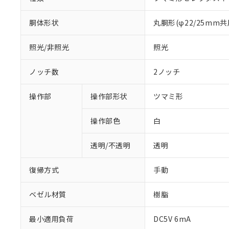
胴体形状
丸胴形(φ22/25mm共
照光/非照光
照光
ノッチ数
2ノッチ
操作部
操作部形状
ツマミ形
操作部色
白
透明/不透明
透明
復帰方式
手動
ベゼル材質
樹脂
※1 対応状況
最小適用負荷
DC5V 6mA