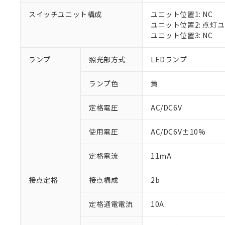
対応済み：EU
スイッチユニット構成
ユニット位置1: NC
対応予定：EU R
ユニット位置2: 点灯
対応予定なし：EU
ユニット位置3: NC
調査・確認中：EU
ご利用条件
非該当品：ライセ
※1 中国RoHS
ランプ
照光部方式
LEDランプ
仕入先様の事情に
があります。
以下の条件をお読
「○」：最大均質
ランプ色
黄
「×」：最大均質
本サービスは
当社は、これ
*EU RoHS指令（10物
「－」：未確認で
鉛(Pb) 1000ppm以下、
くものです。
う）を輸出ま
定格電圧
AC/DC6V
記
説明
六価クロム(Cr(Ⅵ)) 1
当社制御機器
などの必要な
フタル酸ビス(2-エチルヘ
号
*中国RoHS10物質の基準値 
ル（DBP） 1000ppm
在庫状況およ
当社は規制貨
Pb(鉛) :1000ppm、 Hg
但し、RoHS指令で産
使用電圧
AC/DC6V±10%
のであり、閲
ます。
Cr(Ⅵ)(六価クロム) : 
フタル酸エステル類の４
○
一定数以
DBP(フタル酸ジブチル) :
い。
当社は貴社製
DEHP(フタル酸ビス(2-エ
正式な納期状
定格電流
11mA
置等に一切使
当社販売員に
※2 対応予定月
△
一定数に
当社は、貴社
オムロン制御
また当社は、
※2 環境保護使
接点定格
接点構成
2b
在庫状況およ
部品在庫の切り替
たしません。
－
在庫なし
す。
「ｅ」：有害物質
機器販売
定格通電電流
10A
マイパーツ機
「10」：通常の
ている必要が
味します。