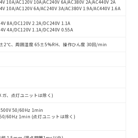
機種、また在庫状況の情報を公開していない機種
V 10A/AC120V 10A/AC240V 6A/AC380V 2A/AC440V 2A
ェブサイト上で当社にご登録された部品リストについて、当社およ
書ダウンロード
す。当社販売部門へお問い合わせください。
 10A/AC120V 6A/AC240V 3A/AC380V 1.9A/AC440V 1.6A
品・サービスに関するお客様との取引・商談に必要な範囲で利用す
合意する
キャンセル
書をダウンロードすることができます。
利用者とは、
"個人情報の共同利用に関して"
の「1.共同利用者の
V 8A/DC120V 2.2A/DC240V 1.1A
します。
10物質）の非含有証明書
V 4A/DC120V 1.1A/DC240V 0.55A
明書（当社基準）
日時点で非含有を証明するもので、過去に遡って非含有を証明するも
0±2℃、周囲湿度 65±5%RH、操作ひん度 30回/min
令のフタル酸エステル類４物質の対応では、対応完了までの期間は出
備考欄に対応日を記載しておりました。
品への在庫切替を完了していることから、特段のことがない限り、20
す。
00Vメガ、点灯ユニットは除く)
0V 50/60Hz 1min
 50/60Hz 1min (点灯ユニットは除く)
振幅 1.5mm (接点開離1ms以内)