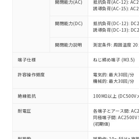
空
受注生産
開閉能力(AC)
抵抗負荷(AC-12): AC24
お客様が当ウ
※3 非含有証明
「－」：未確認で
白
誘導負荷(AC-15): AC24V
が、当社の製
さい。
下記の非含有証明
※当社の共同
開閉能力(DC)
抵抗負荷(DC-12): DC24
いる法人を指
EU RoHS指令（
誘導負荷(DC-13): DC24
51物質の非含有証
※本証明書は発行
開閉能力説明
測定条件: 周囲温度 2
また、RoHS指
混在することから
端子仕様
ねじ締め端子 (M3.5)
既に当社にて対応
り割愛しておりま
許容操作頻度
電気的: 最大30回/分
機械的: 最大30回/分
絶縁抵抗
100MΩ以上 (DC5
耐電圧
各端子とアース間: AC250
同極端子間: AC2500V
(初期値)
耐振動
誤動作: 10～55Hz 複