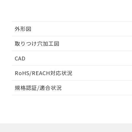
外形図
取りつけ穴加工図
CAD
ログイン/会員登録いただくと、CADデータをダウンロ
RoHS/REACH対応状況
規格認証/適合状況
EU RoHS
注意事項・凡例
UL認証
CSA認証
CEマーキング
ダウンロードデータをご利用いただく前に、以下を必ずお読
Yes
Yes
Yes
対応状況
対応予定月
※1
※2
ソフトウェアの使用条件
対応済み