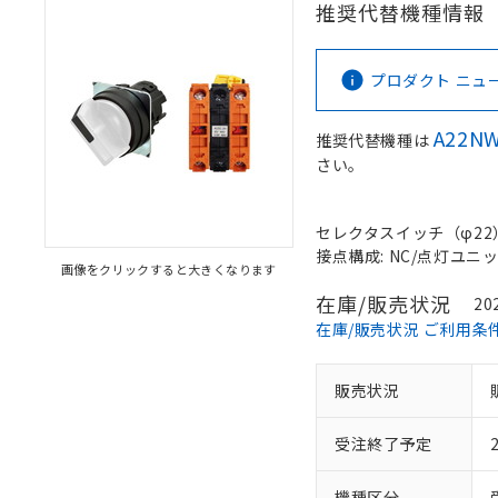
推奨代替機種情報
プロダクト ニュース 
A22NW
推奨代替機種は
さい。
セレクタスイッチ（φ22）,
接点構成: NC/点灯ユニット/
画像をクリックすると大きくなります
在庫/販売状況
20
在庫/販売状況 ご利用条
販売状況
受注終了予定
機種区分