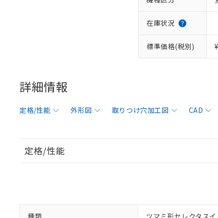
在庫状況
標準価格(税別)
詳細情報
定格/性能
外形図
取りつけ穴加工図
CAD
定格/性能
種類
ツマミ形セレクタスイ