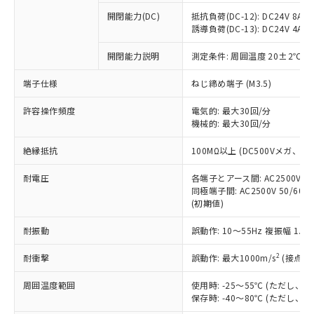
本サービスの対象外となる商品もある
基準値を超えていることを示します。
いたものが、含有品と判明した場合などや
当社は、これら貴社製品のうち、外国
ことをご了承ください。
開閉能力(DC)
抵抗負荷(DC-12): DC24V 8A/DC
「－」：未確認です。当社販売部門へお問
むを得ず変更することがあります。
為替および外国貿易法に定める商品
誘導負荷(DC-13): DC24V 4A/DC
在庫状況および標準価格照会結果は、
い合わせください。
（以下｢規制貨物等」という）を輸出
記載している更新日時点での社内デー
*EU RoHS指令（10物質）：
または国外への提供する場合は、日本
開閉能力説明
測定条件: 周囲温度 20±2℃、
記
タに基づき作成されるものであり、閲
説明
鉛(Pb) 1000ppm以下、 水銀(Hg) 1000ppm以下、 カド
*中国RoHS10物質の基準値 (GB/T26572)：
国政府の輸出許可(または役務取引許
号
覧された時点での実際の在庫および標
ミウム(Cd) 100ppm以下、
Pb(鉛) :1000ppm、 Hg(水銀) : 1000ppm、 Cd(カドミウ
端子仕様
ねじ締め端子 (M3.5)
可)を取得するなどの必要な手続きを
六価クロム(Cr(Ⅵ)) 1000ppm以下、ポリ臭化ビフェニル
ム) : 100ppm、
準価格とは異なる場合があることをご
類(PBB) 1000ppm以下、ポリ臭化ジフェニルエーテル類
Cr(Ⅵ)(六価クロム) : 1000ppm、 PBBs(ポリ臭化ビフェ
とります。
了承ください。
(PBDE) 1000ppm以下、フタル酸ビス(2-エチルヘキシ
○
一定数以上の在庫あり
ニル類) : 1000ppm、 PBDEs(ポリ臭化ジフェニルエーテ
許容操作頻度
電気的: 最大30回/分
当社は規制貨物を破棄する場合は、完
ル) (DEHP)(別名：DOP) 1000ppm以下、フタル酸ブチ
正式な納期状況および標準価格はお客
ル類) : 1000ppm、
機械的: 最大30回/分
ルベンジル（BBP） 1000ppm以下、フタル酸ジブチル
全に破砕するなど、違法に輸出されな
DBP(フタル酸ジブチル) : 1000ppm、 DIBP(フタル酸ジ
様のお取引先、またはお客様担当のオ
（DBP） 1000ppm以下、フタル酸ジイソブチル
イソブチル) : 1000ppm、 BBP(フタル酸ブチルベンジ
△
一定数には満たないが在庫あり
いよう必要な手段を講じます。
ムロン制御機器販売店・当社販売員に
(DIBP) 1000ppm以下
ル) : 1000ppm、
絶縁抵抗
100MΩ以上 (DC500Vメガ、
当社は貴社製品を、核兵器、ミサイ
但し、RoHS指令で産業用監視および制御機器に対する
DEHP(フタル酸ビス(2-エチルヘキシル)) : 1000ppm
ご相談ください。
適用除外項目は除く。
ル、化学兵器、生物兵器またはその他
－
在庫なし(最新の在庫状況につ
オムロン制御機器販売店や当社販売拠
耐電圧
各端子とアース間: AC2500V 50/
フタル酸エステル類の４物質については閾値を超える意
武器並びにこれらの製造装置等に一切
いては、お客様のお取引先、ま
図的な使用がないことを確認しています。
同極端子間: AC2500V 50/60
点は「
販売ネットワーク
」をご確認
※2 環境保護使用期限
使用いたしません。
(初期値)
たはお客様担当のオムロン制御
ください。
当社は、貴社製品を第三者に販売する
機器販売店・当社販売員にご確
在庫状況および標準価格結果を当社の
※2 対応予定月
「ｅ」：有害物質（10物質）のすべてが基
耐振動
誤動作: 10～55Hz 複振幅 1.
場合は、上記1、2および3の内容を当
認ください)
事前の承諾なく第三者に漏洩または開
準値以下であることを示します。
該第三者に通知します。また当社は、
示しないようお願いします。
2
耐衝撃
誤動作: 最大1000m/s
(接点開
部品在庫の切り替え状況などにより、予定
「10」：通常の使用状況下において有害物
販売先および販売に係わる関係者が違
マイパーツ機能（部品リスト作成サー
空
受注生産機種、また在庫状況の
月が前後することがあります。
質が外部に漏えいし、環境に深刻な影響を
法に輸出するおそれがある場合は、取
ビス）をご利用いただくには、I-Web
白
情報を公開していない機種
周囲温度範囲
使用時: -25～55℃ (ただし
及ぼさない年数を意味します。
り引きをいたしません。
メンバーズにご登録されている必要が
保存時: -40～80℃ (ただし
「－」：未確認です。当社販売部門へお問
あります。