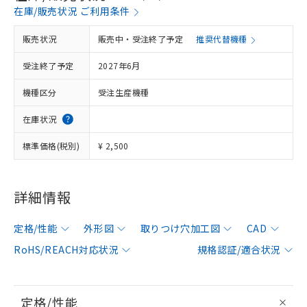
在庫/販売状況 ご利用条件
販売状況
販売中・受注終了予定
推奨代替機種
受注終了予定
2027年6月
機種区分
受注生産機種
在庫状況
標準価格(税別)
¥ 2,500
詳細情報
定格/性能
外形図
取りつけ穴加工図
CAD
RoHS/REACH対応状況
規格認証/適合状況
定格/性能