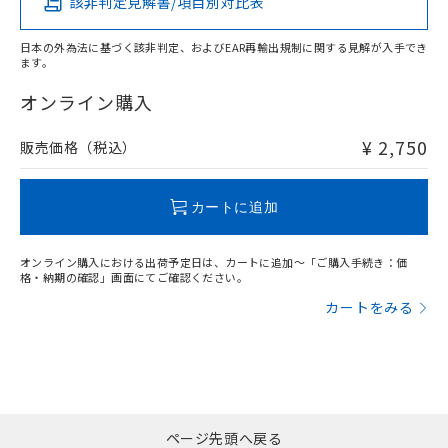
該非判定見解書/項目別対比表
X
O
O
O
日本の外為法に基づく該非判定、およびEAR再輸出規制に関する見解が入手でき
ます。
"対応済み"や非含有の記載がされた商品であっても、流通
在庫等で未対応品が混在する可能性があります。
オンライン購入
非含有品が必要な際は、弊社営業部門もしくは販売店へお
問い合わせください。
¥ 2,750
販売価格（税込）
この製品のRoHS/REACH対応状況ページへ
カートに追加
オンライン購入における出荷予定日は、カートに追加～「ご購入手続き：価
格・納期の確認」画面にてご確認ください。
カートをみる
ページ先頭へ戻る