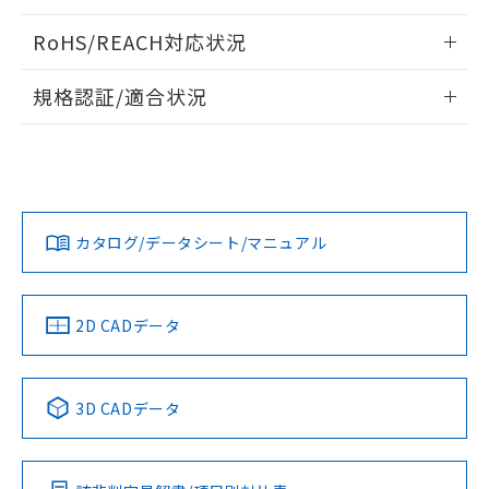
ログイン/会員登録いただくと、CADデータをダウンロー
RoHS/REACH対応状況
ドすることができます。
情報更新：2026/7/29
規格認証/適合状況
ログイン/会員登録
EU RoHS
注意事項・凡例
UL認証
CSA認証
CEマーキング
Yes
Yes
Yes
対応状況
対応予定月
※1
※2
ダウンロードデータをご利用いただく前に、以下を必ずお読
みください。
カタログ/データシート/マニュアル
対応済み
ソフトウェアの使用条件
LR型式承認
DNV型式承認
BV型式承認
KR型式承
（イギリス
（ノルウェー
（フランス
（韓国
船舶規格）
船舶規格）
船舶規格）
船舶規格
中国 RoHS
注意事項・凡例
2D CADデータ
No
No
No
No
中国 RoHS表
※1 ※2
3D CADデータ
この製品の規格認証/適合状況ページへ
Pb
Hg
Cd
Cr(VI)
その他の認証はこちらのページからご検索ください