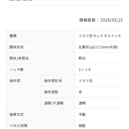
情報更新：2026/05/21
種類
ツマミ形セレクタスイッチ
胴体形状
丸胴形(φ22/25mm共用)
照光/非照光
照光
ノッチ数
2ノッチ
操作部
操作部形状
ツマミ形
操作部色
赤
透明/不透明
透明
復帰方式
手動
ベゼル材質
樹脂