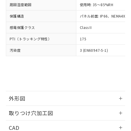
い合わせください。
お客様が当ウェブサイト上で当社にご
周囲湿度範囲
使用時: 35～85%RH
※3 非含有証明書ダウンロード
登録された部品リストについて、当社
保護構造
パネル前面: IP66、NEMA4X, N
および当社の共同利用者が、当社の製
下記の非含有証明書をダウンロードするこ
品・サービスに関するお客様との取
とができます。
感電保護クラス
Class II
合意する
キャンセル
引・商談に必要な範囲で利用すること
をご了承ください。
EU RoHS指令（10物質）の非含有証明書
PTI（トラッキング特性）
175
※当社の共同利用者とは、
"個人情報
51物質の非含有証明書（当社基準）
の共同利用に関して"
の「1.共同利
汚染度
3 (EN60947-5-1)
※本証明書は発行日時点で非含有を証明す
用者の範囲」に記載されている法人を
るもので、過去に遡って非含有を証明する
指します。
ものではありません。
また、RoHS指令のフタル酸エステル類４
物質の対応では、対応完了までの期間は出
荷製品に未対応品が混在することから備考
欄に対応日を記載しておりました。
既に当社にて対応品への在庫切替を完了
外形図
していることから、特段のことがない限
り、2022年1月12日より割愛しておりま
情報更新：2026/05/21
取りつけ穴加工図
す。
情報更新：2026/05/21
CAD