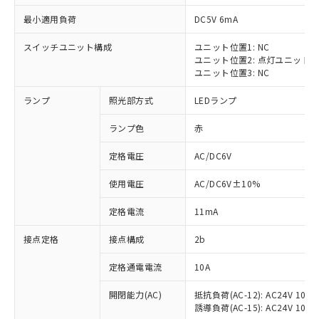
最小適用負荷
DC5V 6mA
スイッチユニット構成
ユニット位置1: NC
ユニット位置2: 点灯ユニット
※1 対応状況
ユニット位置3: NC
ランプ
照光部方式
LEDランプ
対応済み：EU RoHS指令（10物質）の
非含有に対応した製品が提供可能な商品で
ランプ色
赤
す。
対応予定：EU RoHS指令（10物質）の非含
定格電圧
AC/DC6V
ご利用条件
有に対応した製品に切り替える予定のある
商品です。
使用電圧
AC/DC6V±10%
対応予定なし：EU RoHS指令（10物質）の
以下の条件をお読みいただき、同意のうえ
非含有に非対応の商品で、対応品を出す予
定格電流
11mA
ご利用ください。
定はありません。
調査・確認中：EU RoHS指令（10物質）の
接点定格
接点構成
2b
本サービスは、当社制御機器事業取扱
※1 中国RoHS○×表
非含有の対応状況を調査中または確認中の
商品の当社在庫状況および標準価格
定格通電電流
10A
商品です。
(税抜)を提供させていただくもので
「○」：最大均質材料含有率が中国RoHSの
非該当品：ライセンス料など無形物で、有
す。
開閉能力(AC)
抵抗負荷(AC-12): AC24V 10A/A
基準値以下であることを示します。
害物質有無と関係のない商品です。
当社制御機器事業取扱商品の中には、
誘導負荷(AC-15): AC24V 10A/AC
「×」：最大均質材料含有率が中国RoHSの
仕入先様の事情により、非含有部品として