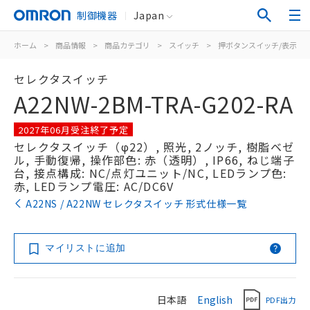
制御機器
Japan
ホーム
>
商品情報
>
商品カテゴリ
>
スイッチ
>
押ボタンスイッチ/表示灯
セレクタスイッチ
A22NW-2BM-TRA-G202-RA
2027年06月受注終了予定
セレクタスイッチ（φ22）, 照光, 2ノッチ, 樹脂ベゼ
ル, 手動復帰, 操作部色: 赤（透明）, IP66, ねじ端子
台, 接点構成: NC/点灯ユニット/NC, LEDランプ色:
赤, LEDランプ電圧: AC/DC6V
A22NS / A22NW セレクタスイッチ 形式仕様一覧
マイリストに追加
日本語
English
PDF出力