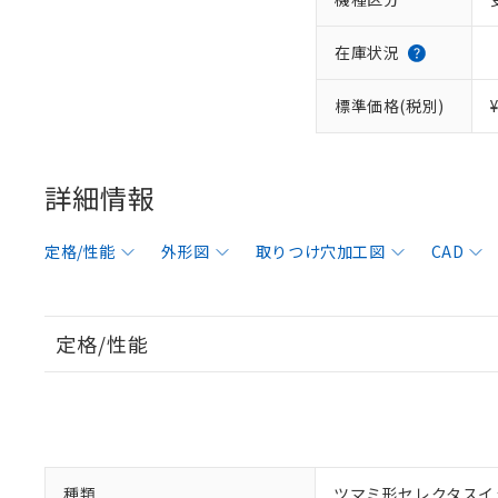
在庫状況
標準価格(税別)
詳細情報
定格/性能
外形図
取りつけ穴加工図
CAD
定格/性能
種類
ツマミ形セレクタスイ