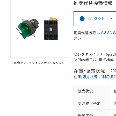
推奨代替機種情報
プロダクト ニュース 
A22NW
推奨代替機種は
さい。
セレクタスイッチ（φ22）,
ンPlus端子台, 接点構成: 
画像をクリックすると大きくなります
在庫/販売状況
20
在庫/販売状況 ご利用条
販売状況
受注終了予定
機種区分