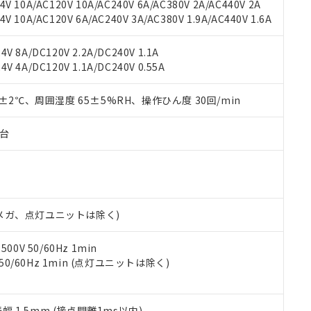
機種、また在庫状況の情報を公開していない機種
V 10A/AC120V 10A/AC240V 6A/AC380V 2A/AC440V 2A
ェブサイト上で当社にご登録された部品リストについて、当社およ
書ダウンロード
す。当社販売部門へお問い合わせください。
 10A/AC120V 6A/AC240V 3A/AC380V 1.9A/AC440V 1.6A
品・サービスに関するお客様との取引・商談に必要な範囲で利用す
合意する
キャンセル
書をダウンロードすることができます。
利用者とは、
"個人情報の共同利用に関して"
の「1.共同利用者の
V 8A/DC120V 2.2A/DC240V 1.1A
します。
10物質）の非含有証明書
V 4A/DC120V 1.1A/DC240V 0.55A
明書（当社基準）
日時点で非含有を証明するもので、過去に遡って非含有を証明するも
0±2℃、周囲湿度 65±5%RH、操作ひん度 30回/min
令のフタル酸エステル類４物質の対応では、対応完了までの期間は出
備考欄に対応日を記載しておりました。
子台
品への在庫切替を完了していることから、特段のことがない限り、20
す。
00Vメガ、点灯ユニットは除く)
0V 50/60Hz 1min
 50/60Hz 1min (点灯ユニットは除く)
振幅 1.5mm (接点開離1ms以内)