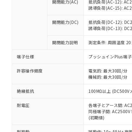
空
受注生産
開閉能力(AC)
抵抗負荷(AC-12): AC24
お客様が当ウ
※3 非含有証明
「－」：未確認で
白
誘導負荷(AC-15): AC24V
が、当社の製
さい。
下記の非含有証明
※当社の共同
開閉能力(DC)
抵抗負荷(DC-12): DC24
いる法人を指
EU RoHS指令（
誘導負荷(DC-13): DC24
51物質の非含有証
※本証明書は発行
開閉能力説明
測定条件: 周囲温度 2
また、RoHS指
混在することから
端子仕様
プッシュインPlus端
既に当社にて対応
り割愛しておりま
許容操作頻度
電気的: 最大30回/分
機械的: 最大30回/分
絶縁抵抗
100MΩ以上 (DC5
耐電圧
各端子とアース間: AC250
同極端子間: AC2500V
(初期値)
耐振動
誤動作: 10～55Hz 複