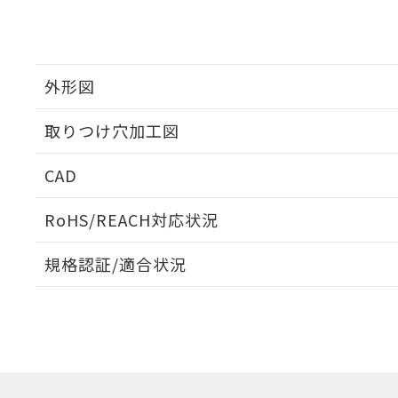
外形図
取りつけ穴加工図
CAD
ログイン/会員登録いただくと、CADデータをダウンロ
RoHS/REACH対応状況
規格認証/適合状況
EU RoHS
注意事項・凡例
A22NW-2BM-TGA-P202-GAについての規格認証/
営業員または販売店にお問い合わせください。
ダウンロードデータをご利用いただく前に、以下を必ずお読
対応状況
対応予定月
※1
※2
ソフトウェアの使用条件
対応済み