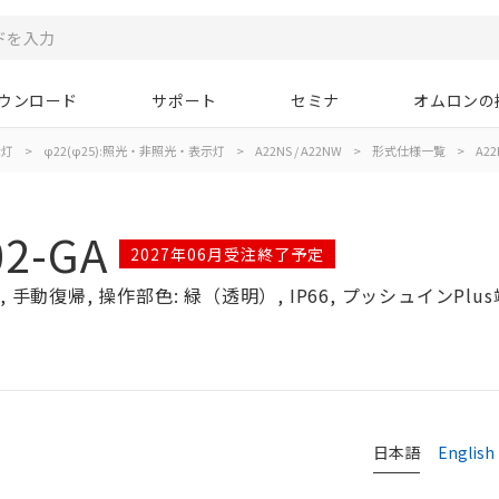
ウンロード
サポート
セミナ
オムロンの
示灯
>
φ22(φ25):照光・非照光・表示灯
>
A22NS / A22NW
>
形式仕様一覧
>
A22
02-GA
2027年06月受注終了予定
手動復帰, 操作部色: 緑（透明）, IP66, プッシュインPlus
日本語
English