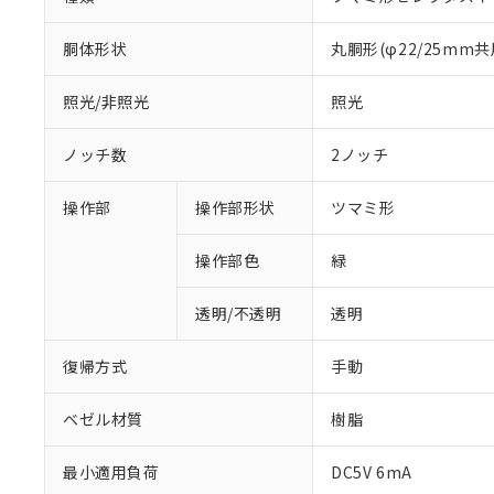
胴体形状
丸胴形(φ22/25mm共
照光/非照光
照光
ノッチ数
2ノッチ
操作部
操作部形状
ツマミ形
操作部色
緑
透明/不透明
透明
復帰方式
手動
ベゼル材質
樹脂
※1 対応状況
最小適用負荷
DC5V 6mA