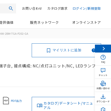
お問い合わせ
カタログ請求
ログイン/新規登録
検索
提供価値
販売ネットワーク
オンラインストア
NW-2BM-TGA-P202-GA
マイリストに追加
FAQ
端子台, 接点構成: NC/点灯ユニット/NC, LEDランプ色:
チャット
お問い合わせ
PDF出力
ダウンロード
カタログ/データシート/マニュ
アル