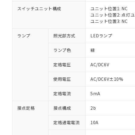
対応済み：EU
スイッチユニット構成
ユニット位置1: NC
対応予定：EU R
ユニット位置2: 点灯
対応予定なし：EU
ユニット位置3: NC
調査・確認中：EU
ご利用条件
非該当品：ライセ
※1 中国RoHS
ランプ
照光部方式
LEDランプ
仕入先様の事情に
があります。
以下の条件をお読
「○」：最大均質
ランプ色
緑
「×」：最大均質
本サービスは
当社は、これ
*EU RoHS指令（10物
「－」：未確認で
鉛(Pb) 1000ppm以下、
くものです。
う）を輸出ま
定格電圧
AC/DC6V
記
説明
六価クロム(Cr(Ⅵ)) 1
当社制御機器
などの必要な
フタル酸ビス(2-エチルヘ
号
*中国RoHS10物質の基準値 
ル（DBP） 1000ppm
在庫状況およ
当社は規制貨
Pb(鉛) :1000ppm、 Hg
但し、RoHS指令で産
使用電圧
AC/DC6V±10%
のであり、閲
ます。
Cr(Ⅵ)(六価クロム) : 
フタル酸エステル類の４
○
一定数以
DBP(フタル酸ジブチル) :
い。
当社は貴社製
DEHP(フタル酸ビス(2-エ
正式な納期状
定格電流
5mA
置等に一切使
当社販売員に
※2 対応予定月
△
一定数に
当社は、貴社
オムロン制御
また当社は、
※2 環境保護使
接点定格
接点構成
2b
在庫状況およ
部品在庫の切り替
たしません。
－
在庫なし
す。
「ｅ」：有害物質
機器販売
定格通電電流
10A
マイパーツ機
「10」：通常の
ている必要が
味します。