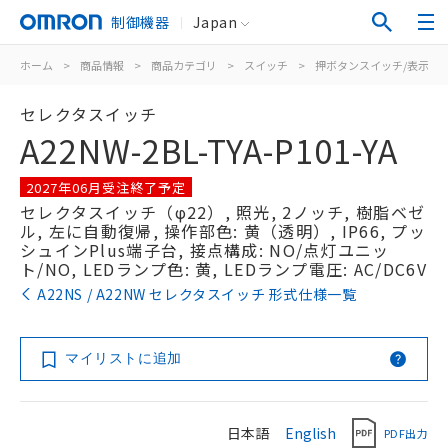
制御機器
Japan
ホーム
>
商品情報
>
商品カテゴリ
>
スイッチ
>
押ボタンスイッチ/表示灯
セレクタスイッチ
A22NW-2BL-TYA-P101-YA
2027年06月受注終了予定
セレクタスイッチ（φ22）, 照光, 2ノッチ, 樹脂ベゼ
ル, 左に自動復帰, 操作部色: 黄（透明）, IP66, プッ
シュインPlus端子台, 接点構成: NO/点灯ユニッ
ト/NO, LEDランプ色: 黄, LEDランプ電圧: AC/DC6V
A22NS / A22NW セレクタスイッチ 形式仕様一覧
マイリストに追加
日本語
English
PDF出力