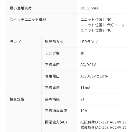
最小適用負荷
DC5V 6mA
スイッチユニット構成
ユニット位置1: NO
ユニット位置2: 点灯ユニット
※1 対応状況
ユニット位置3: NO
ランプ
照光部方式
LEDランプ
対応済み：EU RoHS指令（10物質）の
非含有に対応した製品が提供可能な商品で
ランプ色
黄
す。
対応予定：EU RoHS指令（10物質）の非含
定格電圧
AC/DC6V
ご利用条件
有に対応した製品に切り替える予定のある
商品です。
使用電圧
AC/DC6V±10%
対応予定なし：EU RoHS指令（10物質）の
以下の条件をお読みいただき、同意のうえ
非含有に非対応の商品で、対応品を出す予
定格電流
11mA
ご利用ください。
定はありません。
調査・確認中：EU RoHS指令（10物質）の
接点定格
接点構成
2a
本サービスは、当社制御機器事業取扱
※1 中国RoHS○×表
非含有の対応状況を調査中または確認中の
商品の当社在庫状況および標準価格
定格通電電流
10A
商品です。
(税抜)を提供させていただくもので
「○」：最大均質材料含有率が中国RoHSの
非該当品：ライセンス料など無形物で、有
す。
開閉能力(AC)
抵抗負荷(AC-12): AC24V 10A/A
基準値以下であることを示します。
害物質有無と関係のない商品です。
当社制御機器事業取扱商品の中には、
誘導負荷(AC-15): AC24V 10A/AC
「×」：最大均質材料含有率が中国RoHSの
仕入先様の事情により、非含有部品として