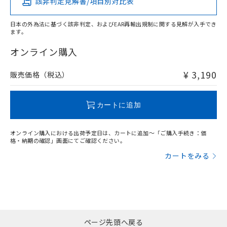
該非判定見解書/項目別対比表
X
O
O
O
日本の外為法に基づく該非判定、およびEAR再輸出規制に関する見解が入手でき
ます。
"対応済み"や非含有の記載がされた商品であっても、流通
在庫等で未対応品が混在する可能性があります。
オンライン購入
非含有品が必要な際は、弊社営業部門もしくは販売店へお
問い合わせください。
¥ 3,190
販売価格（税込）
この製品のRoHS/REACH対応状況ページへ
カートに追加
オンライン購入における出荷予定日は、カートに追加～「ご購入手続き：価
格・納期の確認」画面にてご確認ください。
カートをみる
ページ先頭へ戻る