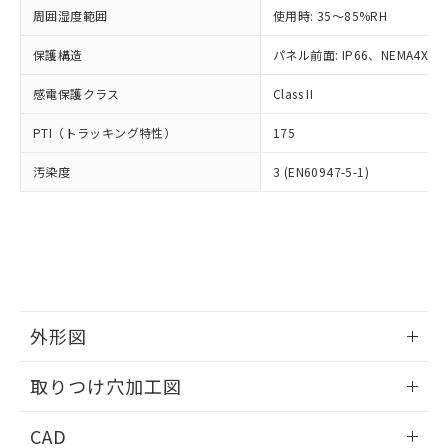
い合わせください。
お客様が当ウェブサイト上で当社にご
周囲湿度範囲
使用時: 35～85%RH
※3 非含有証明書ダウンロード
登録された部品リストについて、当社
保護構造
パネル前面: IP66、NEMA4X, N
および当社の共同利用者が、当社の製
下記の非含有証明書をダウンロードするこ
品・サービスに関するお客様との取
とができます。
感電保護クラス
Class II
合意する
キャンセル
引・商談に必要な範囲で利用すること
をご了承ください。
EU RoHS指令（10物質）の非含有証明書
PTI（トラッキング特性）
175
※当社の共同利用者とは、
"個人情報
51物質の非含有証明書（当社基準）
の共同利用に関して"
の「1.共同利
汚染度
3 (EN60947-5-1)
※本証明書は発行日時点で非含有を証明す
用者の範囲」に記載されている法人を
るもので、過去に遡って非含有を証明する
指します。
ものではありません。
また、RoHS指令のフタル酸エステル類４
物質の対応では、対応完了までの期間は出
荷製品に未対応品が混在することから備考
欄に対応日を記載しておりました。
既に当社にて対応品への在庫切替を完了
外形図
していることから、特段のことがない限
り、2022年1月12日より割愛しておりま
情報更新：2026/05/21
取りつけ穴加工図
す。
情報更新：2026/05/21
CAD