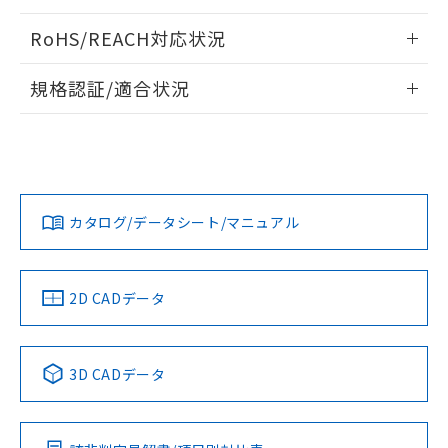
ログイン/会員登録いただくと、CADデータをダウンロー
RoHS/REACH対応状況
ドすることができます。
情報更新：2026/7/29
規格認証/適合状況
ログイン/会員登録
EU RoHS
注意事項・凡例
A22NW-2BL-TYA-P101-YAについての規格認証/適合状況につ
いては、「カスタマーサポートセンタ お客様相談室」または
貴社担当オムロン営業員または販売店にお問い合わせくださ
対応状況
対応予定月
※1
※2
い。
ダウンロードデータをご利用いただく前に、以下を必ずお読
みください。
カタログ/データシート/マニュアル
対応済み
ソフトウェアの使用条件
お問い合わせ
中国 RoHS
注意事項・凡例
2D CADデータ
中国 RoHS表
※1 ※2
3D CADデータ
Pb
Hg
Cd
Cr(VI)