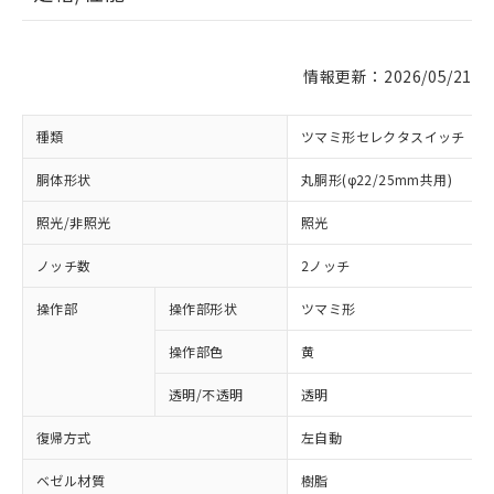
情報更新：2026/05/21
種類
ツマミ形セレクタスイッチ
胴体形状
丸胴形(φ22/25mm共用)
照光/非照光
照光
ノッチ数
2ノッチ
操作部
操作部形状
ツマミ形
操作部色
黄
透明/不透明
透明
復帰方式
左自動
ベゼル材質
樹脂