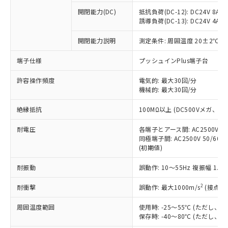
本サービスの対象外となる商品もある
基準値を超えていることを示します。
いたものが、含有品と判明した場合などや
当社は、これら貴社製品のうち、外国
ことをご了承ください。
開閉能力(DC)
抵抗負荷(DC-12): DC24V 8A/DC
「－」：未確認です。当社販売部門へお問
むを得ず変更することがあります。
為替および外国貿易法に定める商品
誘導負荷(DC-13): DC24V 4A/DC
在庫状況および標準価格照会結果は、
い合わせください。
（以下｢規制貨物等」という）を輸出
記載している更新日時点での社内デー
*EU RoHS指令（10物質）：
または国外への提供する場合は、日本
開閉能力説明
測定条件: 周囲温度 20±2℃、
記
タに基づき作成されるものであり、閲
説明
鉛(Pb) 1000ppm以下、 水銀(Hg) 1000ppm以下、 カド
*中国RoHS10物質の基準値 (GB/T26572)：
国政府の輸出許可(または役務取引許
号
覧された時点での実際の在庫および標
ミウム(Cd) 100ppm以下、
Pb(鉛) :1000ppm、 Hg(水銀) : 1000ppm、 Cd(カドミウ
端子仕様
プッシュインPlus端子台
可)を取得するなどの必要な手続きを
六価クロム(Cr(Ⅵ)) 1000ppm以下、ポリ臭化ビフェニル
ム) : 100ppm、
準価格とは異なる場合があることをご
類(PBB) 1000ppm以下、ポリ臭化ジフェニルエーテル類
Cr(Ⅵ)(六価クロム) : 1000ppm、 PBBs(ポリ臭化ビフェ
とります。
了承ください。
(PBDE) 1000ppm以下、フタル酸ビス(2-エチルヘキシ
○
一定数以上の在庫あり
ニル類) : 1000ppm、 PBDEs(ポリ臭化ジフェニルエーテ
許容操作頻度
電気的: 最大30回/分
当社は規制貨物を破棄する場合は、完
ル) (DEHP)(別名：DOP) 1000ppm以下、フタル酸ブチ
正式な納期状況および標準価格はお客
ル類) : 1000ppm、
機械的: 最大30回/分
ルベンジル（BBP） 1000ppm以下、フタル酸ジブチル
全に破砕するなど、違法に輸出されな
DBP(フタル酸ジブチル) : 1000ppm、 DIBP(フタル酸ジ
様のお取引先、またはお客様担当のオ
（DBP） 1000ppm以下、フタル酸ジイソブチル
イソブチル) : 1000ppm、 BBP(フタル酸ブチルベンジ
△
一定数には満たないが在庫あり
いよう必要な手段を講じます。
ムロン制御機器販売店・当社販売員に
(DIBP) 1000ppm以下
ル) : 1000ppm、
絶縁抵抗
100MΩ以上 (DC500Vメガ、
当社は貴社製品を、核兵器、ミサイ
但し、RoHS指令で産業用監視および制御機器に対する
DEHP(フタル酸ビス(2-エチルヘキシル)) : 1000ppm
ご相談ください。
適用除外項目は除く。
ル、化学兵器、生物兵器またはその他
－
在庫なし(最新の在庫状況につ
オムロン制御機器販売店や当社販売拠
耐電圧
各端子とアース間: AC2500V 50/
フタル酸エステル類の４物質については閾値を超える意
武器並びにこれらの製造装置等に一切
いては、お客様のお取引先、ま
図的な使用がないことを確認しています。
同極端子間: AC2500V 50/60
点は「
販売ネットワーク
」をご確認
※2 環境保護使用期限
使用いたしません。
(初期値)
たはお客様担当のオムロン制御
ください。
当社は、貴社製品を第三者に販売する
機器販売店・当社販売員にご確
在庫状況および標準価格結果を当社の
※2 対応予定月
「ｅ」：有害物質（10物質）のすべてが基
耐振動
誤動作: 10～55Hz 複振幅 1.
場合は、上記1、2および3の内容を当
認ください)
事前の承諾なく第三者に漏洩または開
準値以下であることを示します。
該第三者に通知します。また当社は、
示しないようお願いします。
2
耐衝撃
誤動作: 最大1000m/s
(接点開
部品在庫の切り替え状況などにより、予定
「10」：通常の使用状況下において有害物
販売先および販売に係わる関係者が違
マイパーツ機能（部品リスト作成サー
空
受注生産機種、また在庫状況の
月が前後することがあります。
質が外部に漏えいし、環境に深刻な影響を
法に輸出するおそれがある場合は、取
ビス）をご利用いただくには、I-Web
白
情報を公開していない機種
周囲温度範囲
使用時: -25～55℃ (ただし
及ぼさない年数を意味します。
り引きをいたしません。
メンバーズにご登録されている必要が
保存時: -40～80℃ (ただし
「－」：未確認です。当社販売部門へお問
あります。