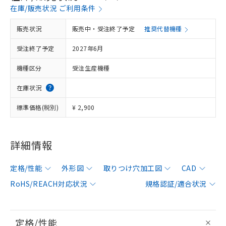
在庫/販売状況 ご利用条件
販売状況
販売中・受注終了予定
推奨代替機種
受注終了予定
2027年6月
機種区分
受注生産機種
在庫状況
標準価格(税別)
¥ 2,900
詳細情報
定格/性能
外形図
取りつけ穴加工図
CAD
RoHS/REACH対応状況
規格認証/適合状況
定格/性能