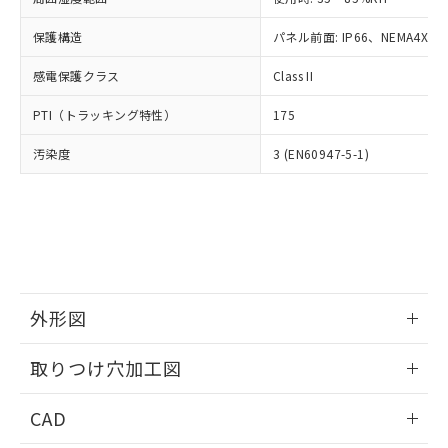
お客様が当ウェブサイト上で当社にご
※3 非含有証明書ダウンロード
登録された部品リストについて、当社
保護構造
パネル前面: IP66、NEMA4X, N
および当社の共同利用者が、当社の製
下記の非含有証明書をダウンロードするこ
品・サービスに関するお客様との取
感電保護クラス
Class II
とができます。
合意する
キャンセル
引・商談に必要な範囲で利用すること
をご了承ください。
PTI（トラッキング特性）
175
EU RoHS指令（10物質）の非含有証明書
※当社の共同利用者とは、
"個人情報
51物質の非含有証明書（当社基準）
の共同利用に関して"
の「1.共同利
汚染度
3 (EN60947-5-1)
※本証明書は発行日時点で非含有を証明す
用者の範囲」に記載されている法人を
るもので、過去に遡って非含有を証明する
指します。
ものではありません。
また、RoHS指令のフタル酸エステル類４
物質の対応では、対応完了までの期間は出
荷製品に未対応品が混在することから備考
欄に対応日を記載しておりました。
既に当社にて対応品への在庫切替を完了
外形図
していることから、特段のことがない限
情報更新：2026/05/21
り、2022年1月12日より割愛しておりま
取りつけ穴加工図
す。
情報更新：2026/05/21
CAD