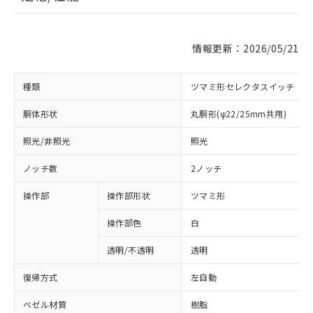
情報更新：2026/05/21
種類
ツマミ形セレクタスイッチ
胴体形状
丸胴形(φ22/25mm共用)
照光/非照光
照光
ノッチ数
2ノッチ
操作部
操作部形状
ツマミ形
操作部色
白
透明/不透明
透明
復帰方式
左自動
ベゼル材質
樹脂