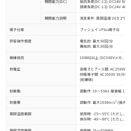
基準値を超えていることを示します。
いたものが、含有品と判明した場合などや
開閉能力(DC)
抵抗負荷(DC-12): DC24V 8A/DC
当社は、これら貴社製品のうち、外国
ことをご了承ください。
「－」：未確認です。当社販売部門へお問
誘導負荷(DC-13): DC24V 4A/DC
むを得ず変更することがあります。
為替および外国貿易法に定める商品
在庫状況および標準価格照会結果は、
い合わせください。
（以下｢規制貨物等」という）を輸出
記載している更新日時点での社内デー
開閉能力説明
測定条件: 周囲温度 20±2℃、
*EU RoHS指令（10物質）：
または国外への提供する場合は、日本
記
タに基づき作成されるものであり、閲
説明
鉛(Pb) 1000ppm以下、 水銀(Hg) 1000ppm以下、 カド
*中国RoHS10物質の基準値 (GB/T26572)：
国政府の輸出許可(または役務取引許
号
覧された時点での実際の在庫および標
ミウム(Cd) 100ppm以下、
Pb(鉛) :1000ppm、 Hg(水銀) : 1000ppm、 Cd(カドミウ
端子仕様
プッシュインPlus端子台
可)を取得するなどの必要な手続きを
六価クロム(Cr(Ⅵ)) 1000ppm以下、ポリ臭化ビフェニル
ム) : 100ppm、
準価格とは異なる場合があることをご
類(PBB) 1000ppm以下、ポリ臭化ジフェニルエーテル類
Cr(Ⅵ)(六価クロム) : 1000ppm、 PBBs(ポリ臭化ビフェ
とります。
了承ください。
許容操作頻度
電気的: 最大30回/分
(PBDE) 1000ppm以下、フタル酸ビス(2-エチルヘキシ
○
一定数以上の在庫あり
ニル類) : 1000ppm、 PBDEs(ポリ臭化ジフェニルエーテ
当社は規制貨物を破棄する場合は、完
ル) (DEHP)(別名：DOP) 1000ppm以下、フタル酸ブチ
機械的: 最大30回/分
正式な納期状況および標準価格はお客
ル類) : 1000ppm、
ルベンジル（BBP） 1000ppm以下、フタル酸ジブチル
全に破砕するなど、違法に輸出されな
DBP(フタル酸ジブチル) : 1000ppm、 DIBP(フタル酸ジ
様のお取引先、またはお客様担当のオ
（DBP） 1000ppm以下、フタル酸ジイソブチル
イソブチル) : 1000ppm、 BBP(フタル酸ブチルベンジ
△
一定数には満たないが在庫あり
いよう必要な手段を講じます。
絶縁抵抗
100MΩ以上 (DC500Vメガ、
ムロン制御機器販売店・当社販売員に
(DIBP) 1000ppm以下
ル) : 1000ppm、
当社は貴社製品を、核兵器、ミサイ
但し、RoHS指令で産業用監視および制御機器に対する
DEHP(フタル酸ビス(2-エチルヘキシル)) : 1000ppm
ご相談ください。
適用除外項目は除く。
耐電圧
各端子とアース間: AC2500V 50/
ル、化学兵器、生物兵器またはその他
－
在庫なし(最新の在庫状況につ
オムロン制御機器販売店や当社販売拠
フタル酸エステル類の４物質については閾値を超える意
同極端子間: AC2500V 50/60
武器並びにこれらの製造装置等に一切
いては、お客様のお取引先、ま
図的な使用がないことを確認しています。
点は「
販売ネットワーク
」をご確認
(初期値)
※2 環境保護使用期限
使用いたしません。
たはお客様担当のオムロン制御
ください。
当社は、貴社製品を第三者に販売する
機器販売店・当社販売員にご確
在庫状況および標準価格結果を当社の
耐振動
誤動作: 10～55Hz 複振幅 1.
※2 対応予定月
「ｅ」：有害物質（10物質）のすべてが基
場合は、上記1、2および3の内容を当
認ください)
事前の承諾なく第三者に漏洩または開
準値以下であることを示します。
該第三者に通知します。また当社は、
示しないようお願いします。
2
耐衝撃
誤動作: 最大1000m/s
(接点開
部品在庫の切り替え状況などにより、予定
「10」：通常の使用状況下において有害物
販売先および販売に係わる関係者が違
マイパーツ機能（部品リスト作成サー
空
受注生産機種、また在庫状況の
月が前後することがあります。
質が外部に漏えいし、環境に深刻な影響を
法に輸出するおそれがある場合は、取
周囲温度範囲
使用時: -25～55℃ (ただし
ビス）をご利用いただくには、I-Web
白
情報を公開していない機種
及ぼさない年数を意味します。
り引きをいたしません。
保存時: -40～80℃ (ただし
メンバーズにご登録されている必要が
「－」：未確認です。当社販売部門へお問
あります。
い合わせください。
周囲湿度範囲
使用時: 35～85%RH