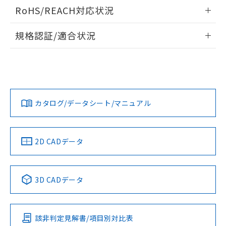
ログイン/会員登録いただくと、CADデータをダウンロー
RoHS/REACH対応状況
ドすることができます。
情報更新：2026/7/29
規格認証/適合状況
ログイン/会員登録
EU RoHS
注意事項・凡例
A22NW-2BL-TWA-P002-YAについての規格認証/適合状況に
ついては、「カスタマーサポートセンタ お客様相談室」また
は貴社担当オムロン営業員または販売店にお問い合わせくだ
対応状況
対応予定月
※1
※2
さい。
ダウンロードデータをご利用いただく前に、以下を必ずお読
みください。
カタログ/データシート/マニュアル
対応済み
ソフトウェアの使用条件
お問い合わせ
中国 RoHS
注意事項・凡例
2D CADデータ
中国 RoHS表
※1 ※2
3D CADデータ
Pb
Hg
Cd
Cr(VI)
該非判定見解書/項目別対比表
X
O
O
O