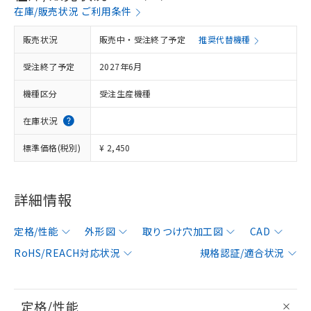
在庫/販売状況 ご利用条件
販売状況
販売中・受注終了予定
推奨代替機種
受注終了予定
2027年6月
機種区分
受注生産機種
在庫状況
標準価格(税別)
¥ 2,450
詳細情報
定格/性能
外形図
取りつけ穴加工図
CAD
RoHS/REACH対応状況
規格認証/適合状況
定格/性能