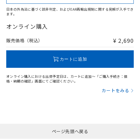
日本の外為法に基づく該非判定、およびEAR再輸出規制に関する見解が入手でき
ます。
"対応済み"や非含有の記載がされた商品であっても、流通
在庫等で未対応品が混在する可能性があります。
オンライン購入
非含有品が必要な際は、弊社営業部門もしくは販売店へお
問い合わせください。
¥ 2,690
販売価格（税込）
この製品のRoHS/REACH対応状況ページへ
カートに追加
オンライン購入における出荷予定日は、カートに追加～「ご購入手続き：価
格・納期の確認」画面にてご確認ください。
カートをみる
ページ先頭へ戻る