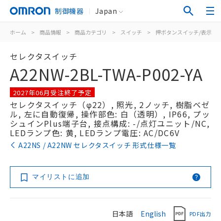
制御機器
Japan
ホーム
>
商品情報
>
商品カテゴリ
>
スイッチ
>
押ボタンスイッチ/表示灯
セレクタスイッチ
A22NW-2BL-TWA-P002-YA
2027年06月受注終了予定
セレクタスイッチ（φ22）, 照光, 2ノッチ, 樹脂ベゼ
ル, 左に自動復帰, 操作部色: 白（透明）, IP66, プッ
シュインPlus端子台, 接点構成: -/点灯ユニット/NC,
LEDランプ色: 黄, LEDランプ電圧: AC/DC6V
A22NS / A22NW セレクタスイッチ 形式仕様一覧
マイリストに追加
日本語
English
PDF出力