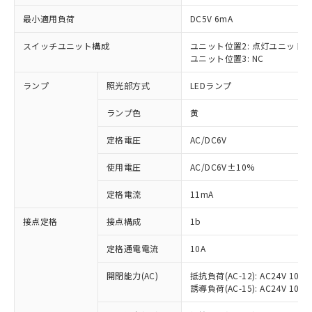
最小適用負荷
DC5V 6mA
スイッチユニット構成
ユニット位置2: 点灯ユニット
ユニット位置3: NC
※1 対応状況
ランプ
照光部方式
LEDランプ
対応済み：EU RoHS指令（10物質）の
非含有に対応した製品が提供可能な商品で
ランプ色
黄
す。
対応予定：EU RoHS指令（10物質）の非含
定格電圧
AC/DC6V
ご利用条件
有に対応した製品に切り替える予定のある
使用電圧
AC/DC6V±10%
商品です。
対応予定なし：EU RoHS指令（10物質）の
以下の条件をお読みいただき、同意のうえ
定格電流
11mA
非含有に非対応の商品で、対応品を出す予
ご利用ください。
定はありません。
接点定格
接点構成
1b
調査・確認中：EU RoHS指令（10物質）の
本サービスは、当社制御機器事業取扱
※1 中国RoHS○×表
非含有の対応状況を調査中または確認中の
商品の当社在庫状況および標準価格
定格通電電流
10A
商品です。
(税抜)を提供させていただくもので
「○」：最大均質材料含有率が中国RoHSの
非該当品：ライセンス料など無形物で、有
開閉能力(AC)
抵抗負荷(AC-12): AC24V 10A/A
す。
基準値以下であることを示します。
害物質有無と関係のない商品です。
誘導負荷(AC-15): AC24V 10A/AC
当社制御機器事業取扱商品の中には、
「×」：最大均質材料含有率が中国RoHSの
仕入先様の事情により、非含有部品として
本サービスの対象外となる商品もある