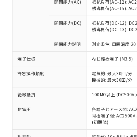
空
受注生産
開閉能力(AC)
抵抗負荷(AC-12): AC24
お客様が当ウ
※3 非含有証明
「－」：未確認で
白
誘導負荷(AC-15): AC24V
が、当社の製
さい。
下記の非含有証明
※当社の共同
開閉能力(DC)
抵抗負荷(DC-12): DC24
いる法人を指
EU RoHS指令（
誘導負荷(DC-13): DC24
51物質の非含有証
※本証明書は発行
開閉能力説明
測定条件: 周囲温度 2
また、RoHS指
混在することから
端子仕様
ねじ締め端子 (M3.5)
既に当社にて対応
り割愛しておりま
許容操作頻度
電気的: 最大30回/分
機械的: 最大30回/分
絶縁抵抗
100MΩ以上 (DC5
耐電圧
各端子とアース間: AC250
同極端子間: AC2500V
(初期値)
耐振動
誤動作: 10～55Hz 複