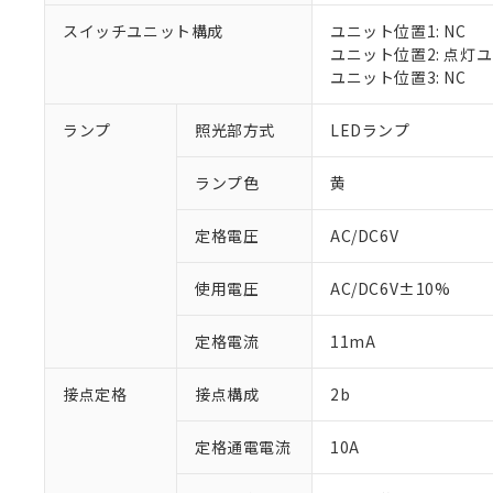
対応済み：EU
スイッチユニット構成
ユニット位置1: NC
対応予定：EU R
ユニット位置2: 点灯
対応予定なし：EU
ユニット位置3: NC
調査・確認中：EU
ご利用条件
非該当品：ライセ
※1 中国RoHS
ランプ
照光部方式
LEDランプ
仕入先様の事情に
があります。
以下の条件をお読
「○」：最大均質
ランプ色
黄
「×」：最大均質
本サービスは
当社は、これ
*EU RoHS指令（10物
「－」：未確認で
鉛(Pb) 1000ppm以下、
くものです。
う）を輸出ま
定格電圧
AC/DC6V
記
説明
六価クロム(Cr(Ⅵ)) 1
当社制御機器
などの必要な
フタル酸ビス(2-エチルヘ
号
*中国RoHS10物質の基準値 
ル（DBP） 1000ppm
在庫状況およ
当社は規制貨
Pb(鉛) :1000ppm、 Hg
但し、RoHS指令で産
使用電圧
AC/DC6V±10%
のであり、閲
ます。
Cr(Ⅵ)(六価クロム) : 
フタル酸エステル類の４
○
一定数以
DBP(フタル酸ジブチル) :
い。
当社は貴社製
DEHP(フタル酸ビス(2-エ
正式な納期状
定格電流
11mA
置等に一切使
当社販売員に
※2 対応予定月
△
一定数に
当社は、貴社
オムロン制御
また当社は、
※2 環境保護使
接点定格
接点構成
2b
在庫状況およ
部品在庫の切り替
たしません。
－
在庫なし
す。
「ｅ」：有害物質
機器販売
定格通電電流
10A
マイパーツ機
「10」：通常の
ている必要が
味します。