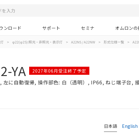
ウンロード
サポート
セミナ
オムロンの
示灯
>
φ22(φ25):照光・非照光・表示灯
>
A22NS / A22NW
>
形式仕様一覧
>
A22
2-YA
2027年06月受注終了予定
左に自動復帰, 操作部色: 白（透明）, IP66, ねじ端子台, 接点
日本語
English