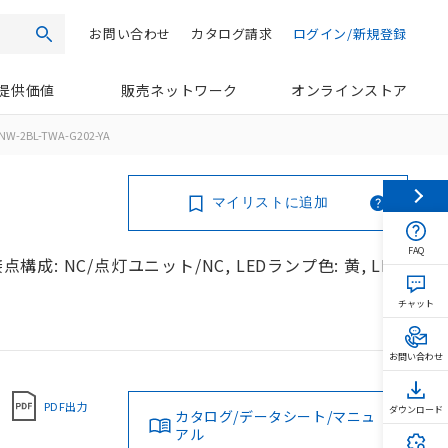
お問い合わせ
カタログ請求
ログイン/新規登録
検索
提供価値
販売ネットワーク
オンラインストア
NW-2BL-TWA-G202-YA
マイリストに追加
FAQ
構成: NC/点灯ユニット/NC, LEDランプ色: 黄, LED
チャット
お問い合わせ
PDF出力
ダウンロード
カタログ/データシート/マニュ
アル