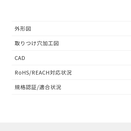
外形図
取りつけ穴加工図
CAD
ログイン/会員登録いただくと、CADデータをダウンロ
RoHS/REACH対応状況
規格認証/適合状況
EU RoHS
注意事項・凡例
UL認証
CSA認証
CEマーキング
ダウンロードデータをご利用いただく前に、以下を必ずお読
Yes
Yes
Yes
対応状況
対応予定月
※1
※2
ソフトウェアの使用条件
対応済み