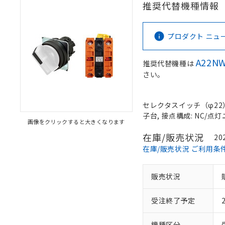
推奨代替機種情報
プロダクト ニュース 
A22NW
推奨代替機種は
さい。
セレクタスイッチ（φ22）,
子台, 接点構成: NC/点灯ユ
画像をクリックすると大きくなります
在庫/販売状況
20
在庫/販売状況 ご利用条
販売状況
受注終了予定
機種区分