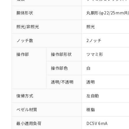
胴体形状
丸胴形(φ22/25mm共
照光/非照光
照光
ノッチ数
2ノッチ
操作部
操作部形状
ツマミ形
操作部色
白
透明/不透明
透明
復帰方式
左自動
ベゼル材質
樹脂
※1 対応状況
最小適用負荷
DC5V 6mA