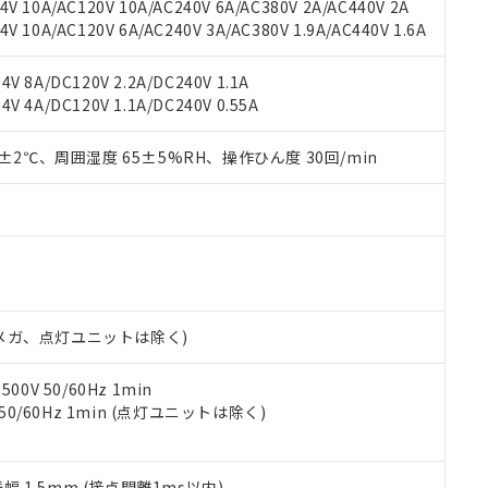
機種、また在庫状況の情報を公開していない機種
V 10A/AC120V 10A/AC240V 6A/AC380V 2A/AC440V 2A
ェブサイト上で当社にご登録された部品リストについて、当社およ
書ダウンロード
す。当社販売部門へお問い合わせください。
 10A/AC120V 6A/AC240V 3A/AC380V 1.9A/AC440V 1.6A
品・サービスに関するお客様との取引・商談に必要な範囲で利用す
合意する
キャンセル
書をダウンロードすることができます。
利用者とは、
"個人情報の共同利用に関して"
の「1.共同利用者の
V 8A/DC120V 2.2A/DC240V 1.1A
します。
10物質）の非含有証明書
V 4A/DC120V 1.1A/DC240V 0.55A
明書（当社基準）
日時点で非含有を証明するもので、過去に遡って非含有を証明するも
0±2℃、周囲湿度 65±5%RH、操作ひん度 30回/min
令のフタル酸エステル類４物質の対応では、対応完了までの期間は出
備考欄に対応日を記載しておりました。
品への在庫切替を完了していることから、特段のことがない限り、20
す。
00Vメガ、点灯ユニットは除く)
0V 50/60Hz 1min
 50/60Hz 1min (点灯ユニットは除く)
振幅 1.5mm (接点開離1ms以内)