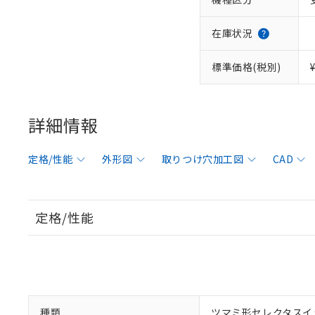
在庫状況
標準価格(税別)
詳細情報
定格/性能
外形図
取りつけ穴加工図
CAD
定格/性能
種類
ツマミ形セレクタスイ