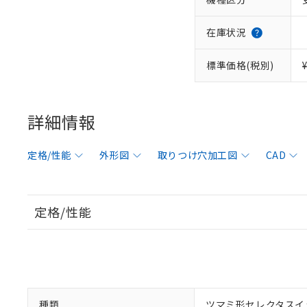
在庫状況
標準価格(税別)
詳細情報
定格/性能
外形図
取りつけ穴加工図
CAD
定格/性能
種類
ツマミ形セレクタスイ