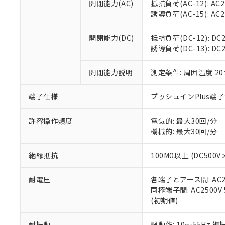
空
受注生産
開閉能力(AC)
抵抗負荷(AC-12): AC24
お客様が当ウ
※3 非含有証明
「－」：未確認で
白
誘導負荷(AC-15): AC24V
が、当社の製
さい。
下記の非含有証明
※当社の共同
開閉能力(DC)
抵抗負荷(DC-12): DC24
いる法人を指
EU RoHS指令（
誘導負荷(DC-13): DC24
51物質の非含有証
※本証明書は発行
開閉能力説明
測定条件: 周囲温度 2
また、RoHS指
混在することから
端子仕様
プッシュインPlus端
既に当社にて対応
り割愛しておりま
許容操作頻度
電気的: 最大30回/分
機械的: 最大30回/分
絶縁抵抗
100MΩ以上 (DC5
耐電圧
各端子とアース間: AC250
同極端子間: AC2500V
(初期値)
耐振動
誤動作: 10～55Hz 複