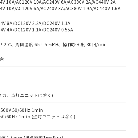
機種、また在庫状況の情報を公開していない機種
V 10A/AC120V 10A/AC240V 6A/AC380V 2A/AC440V 2A
ェブサイト上で当社にご登録された部品リストについて、当社およ
書ダウンロード
す。当社販売部門へお問い合わせください。
 10A/AC120V 6A/AC240V 3A/AC380V 1.9A/AC440V 1.6A
品・サービスに関するお客様との取引・商談に必要な範囲で利用す
合意する
キャンセル
書をダウンロードすることができます。
利用者とは、
"個人情報の共同利用に関して"
の「1.共同利用者の
V 8A/DC120V 2.2A/DC240V 1.1A
します。
10物質）の非含有証明書
V 4A/DC120V 1.1A/DC240V 0.55A
明書（当社基準）
日時点で非含有を証明するもので、過去に遡って非含有を証明するも
0±2℃、周囲湿度 65±5%RH、操作ひん度 30回/min
令のフタル酸エステル類４物質の対応では、対応完了までの期間は出
備考欄に対応日を記載しておりました。
子台
品への在庫切替を完了していることから、特段のことがない限り、20
す。
00Vメガ、点灯ユニットは除く)
0V 50/60Hz 1min
 50/60Hz 1min (点灯ユニットは除く)
振幅 1.5mm (接点開離1ms以内)