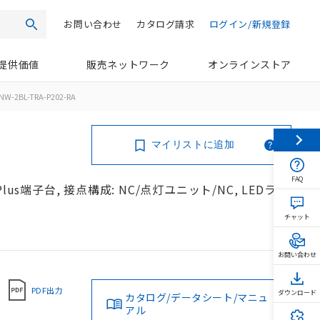
お問い合わせ
カタログ請求
ログイン/新規登録
検索
提供価値
販売ネットワーク
オンラインストア
NW-2BL-TRA-P202-RA
マイリストに追加
FAQ
us端子台, 接点構成: NC/点灯ユニット/NC, LEDラン
チャット
お問い合わせ
PDF出力
ダウンロード
カタログ/データシート/マニュ
アル