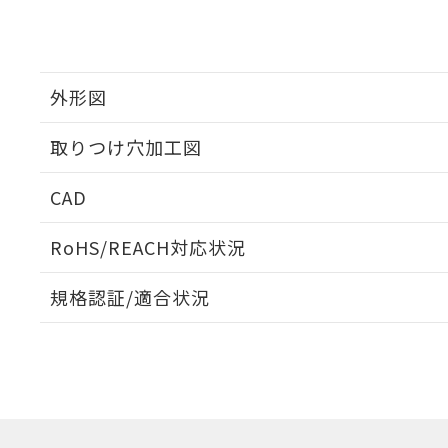
外形図
取りつけ穴加工図
CAD
ログイン/会員登録いただくと、CADデータをダウンロ
RoHS/REACH対応状況
規格認証/適合状況
EU RoHS
注意事項・凡例
A22NW-2BL-TRA-P202-RAについての規格認証/適
業員または販売店にお問い合わせください。
ダウンロードデータをご利用いただく前に、以下を必ずお読
対応状況
対応予定月
※1
※2
ソフトウェアの使用条件
対応済み