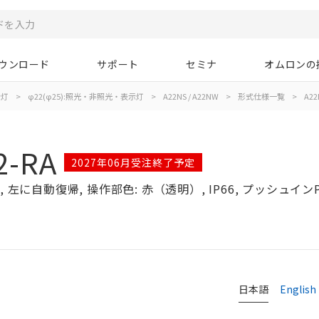
ウンロード
サポート
セミナ
オムロンの
示灯
>
φ22(φ25):照光・非照光・表示灯
>
A22NS / A22NW
>
形式仕様一覧
>
A22
2-RA
2027年06月受注終了予定
左に自動復帰, 操作部色: 赤（透明）, IP66, プッシュインPl
日本語
English