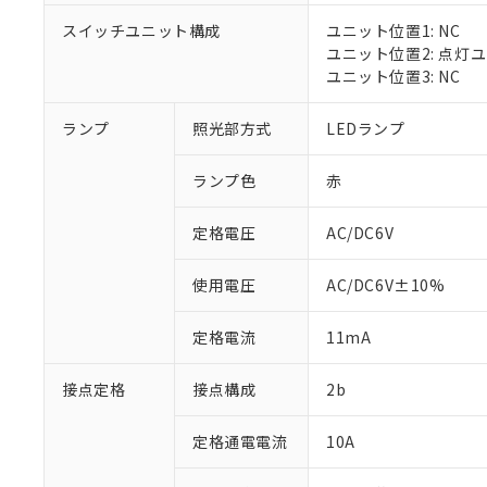
対応済み：EU
スイッチユニット構成
ユニット位置1: NC
対応予定：EU R
ユニット位置2: 点灯
対応予定なし：EU
ユニット位置3: NC
調査・確認中：EU
ご利用条件
非該当品：ライセ
※1 中国RoHS
ランプ
照光部方式
LEDランプ
仕入先様の事情に
があります。
以下の条件をお読
「○」：最大均質
ランプ色
赤
「×」：最大均質
本サービスは
当社は、これ
*EU RoHS指令（10物
「－」：未確認で
鉛(Pb) 1000ppm以下、
くものです。
う）を輸出ま
定格電圧
AC/DC6V
記
説明
六価クロム(Cr(Ⅵ)) 1
当社制御機器
などの必要な
フタル酸ビス(2-エチルヘ
号
*中国RoHS10物質の基準値 
ル（DBP） 1000ppm
在庫状況およ
当社は規制貨
Pb(鉛) :1000ppm、 Hg
但し、RoHS指令で産
使用電圧
AC/DC6V±10%
のであり、閲
ます。
Cr(Ⅵ)(六価クロム) : 
フタル酸エステル類の４
○
一定数以
DBP(フタル酸ジブチル) :
い。
当社は貴社製
DEHP(フタル酸ビス(2-エ
正式な納期状
定格電流
11mA
置等に一切使
当社販売員に
※2 対応予定月
△
一定数に
当社は、貴社
オムロン制御
また当社は、
※2 環境保護使
接点定格
接点構成
2b
在庫状況およ
部品在庫の切り替
たしません。
－
在庫なし
す。
「ｅ」：有害物質
機器販売
定格通電電流
10A
マイパーツ機
「10」：通常の
ている必要が
味します。