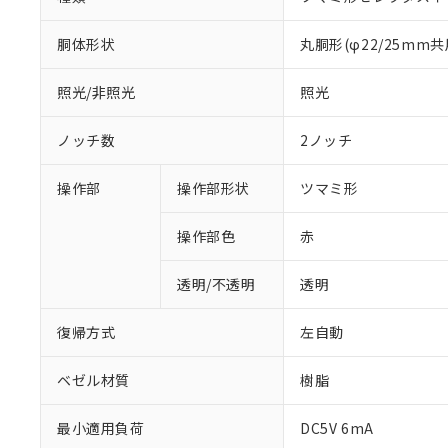
胴体形状
丸胴形(φ22/25mm共
照光/非照光
照光
ノッチ数
2ノッチ
操作部
操作部形状
ツマミ形
操作部色
赤
透明/不透明
透明
復帰方式
左自動
ベゼル材質
樹脂
※1 対応状況
最小適用負荷
DC5V 6mA