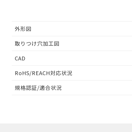
外形図
取りつけ穴加工図
CAD
ログイン/会員登録いただくと、CADデータをダウンロ
RoHS/REACH対応状況
規格認証/適合状況
EU RoHS
注意事項・凡例
UL認証
CSA認証
CEマーキング
ダウンロードデータをご利用いただく前に、以下を必ずお読
Yes
Yes
Yes
対応状況
対応予定月
※1
※2
ソフトウェアの使用条件
対応済み