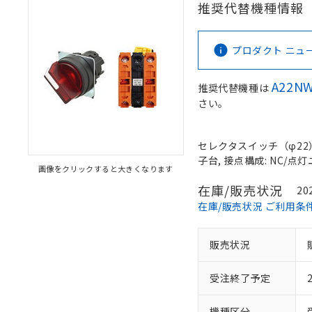
推奨代替機種情報
プロダクト ニュース 
A22NW
推奨代替機種は
さい。
セレクタスイッチ（φ22）,
子台, 接点構成: NC/点灯ユ
画像をクリックすると大きくなります
在庫/販売状況
20
在庫/販売状況 ご利用条
販売状況
受注終了予定
機種区分