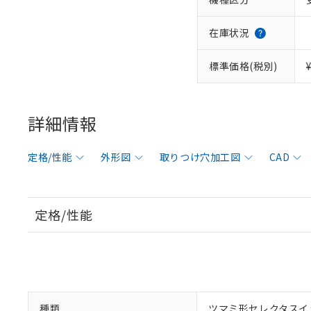
在庫状況
標準価格(税別)
詳細情報
定格/性能
外形図
取りつけ穴加工図
CAD
定格/性能
種類
ツマミ形セレクタスイ