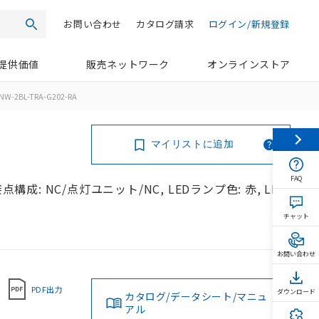
お問い合わせ
カタログ請求
ログイン/新規登録
検索
提供価値
販売ネットワーク
オンラインストア
NW-2BL-TRA-G202-RA
マイリストに追加
FAQ
構成: NC/点灯ユニット/NC, LEDランプ色: 赤, LED
チャット
お問い合わせ
PDF出力
ダウンロード
カタログ/データシート/マニュ
アル