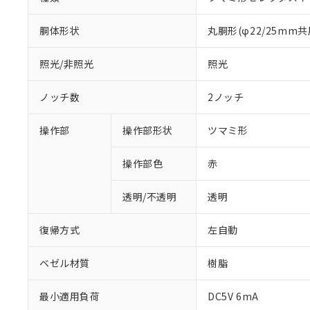
胴体形状
丸胴形(φ22/25mm共
照光/非照光
照光
ノッチ数
2ノッチ
操作部
操作部形状
ツマミ形
操作部色
赤
透明/不透明
透明
復帰方式
左自動
ベゼル材質
樹脂
※1 対応状況
最小適用負荷
DC5V 6mA