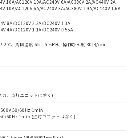
機種、また在庫状況の情報を公開していない機種
V 10A/AC120V 10A/AC240V 6A/AC380V 2A/AC440V 2A
ェブサイト上で当社にご登録された部品リストについて、当社およ
書ダウンロード
す。当社販売部門へお問い合わせください。
 10A/AC120V 6A/AC240V 3A/AC380V 1.9A/AC440V 1.6A
品・サービスに関するお客様との取引・商談に必要な範囲で利用す
合意する
キャンセル
書をダウンロードすることができます。
利用者とは、
"個人情報の共同利用に関して"
の「1.共同利用者の
V 8A/DC120V 2.2A/DC240V 1.1A
します。
10物質）の非含有証明書
V 4A/DC120V 1.1A/DC240V 0.55A
明書（当社基準）
日時点で非含有を証明するもので、過去に遡って非含有を証明するも
0±2℃、周囲湿度 65±5%RH、操作ひん度 30回/min
令のフタル酸エステル類４物質の対応では、対応完了までの期間は出
備考欄に対応日を記載しておりました。
品への在庫切替を完了していることから、特段のことがない限り、20
す。
00Vメガ、点灯ユニットは除く)
0V 50/60Hz 1min
 50/60Hz 1min (点灯ユニットは除く)
振幅 1.5mm (接点開離1ms以内)