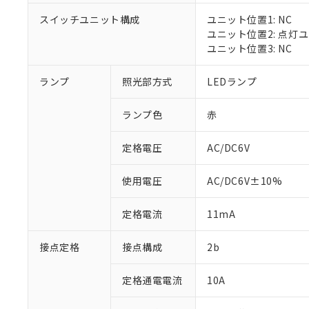
対応済み：EU
スイッチユニット構成
ユニット位置1: NC
対応予定：EU R
ユニット位置2: 点灯
対応予定なし：EU
ユニット位置3: NC
調査・確認中：EU
ご利用条件
非該当品：ライセ
※1 中国RoHS
ランプ
照光部方式
LEDランプ
仕入先様の事情に
があります。
以下の条件をお読
「○」：最大均質
ランプ色
赤
「×」：最大均質
本サービスは
当社は、これ
*EU RoHS指令（10物
「－」：未確認で
鉛(Pb) 1000ppm以下、
くものです。
う）を輸出ま
定格電圧
AC/DC6V
記
説明
六価クロム(Cr(Ⅵ)) 1
当社制御機器
などの必要な
フタル酸ビス(2-エチルヘ
号
*中国RoHS10物質の基準値 
ル（DBP） 1000ppm
在庫状況およ
当社は規制貨
Pb(鉛) :1000ppm、 Hg
但し、RoHS指令で産
使用電圧
AC/DC6V±10%
のであり、閲
ます。
Cr(Ⅵ)(六価クロム) : 
フタル酸エステル類の４
○
一定数以
DBP(フタル酸ジブチル) :
い。
当社は貴社製
DEHP(フタル酸ビス(2-エ
正式な納期状
定格電流
11mA
置等に一切使
当社販売員に
※2 対応予定月
△
一定数に
当社は、貴社
オムロン制御
また当社は、
※2 環境保護使
接点定格
接点構成
2b
在庫状況およ
部品在庫の切り替
たしません。
－
在庫なし
す。
「ｅ」：有害物質
機器販売
定格通電電流
10A
マイパーツ機
「10」：通常の
ている必要が
味します。