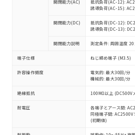
空
受注生産
開閉能力(AC)
抵抗負荷(AC-12): AC24
お客様が当ウ
※3 非含有証明
「－」：未確認で
白
誘導負荷(AC-15): AC24V
が、当社の製
さい。
下記の非含有証明
※当社の共同
開閉能力(DC)
抵抗負荷(DC-12): DC24
いる法人を指
EU RoHS指令（
誘導負荷(DC-13): DC24
51物質の非含有証
※本証明書は発行
開閉能力説明
測定条件: 周囲温度 2
また、RoHS指
混在することから
端子仕様
ねじ締め端子 (M3.5)
既に当社にて対応
り割愛しておりま
許容操作頻度
電気的: 最大30回/分
機械的: 最大30回/分
絶縁抵抗
100MΩ以上 (DC5
耐電圧
各端子とアース間: AC250
同極端子間: AC2500V
(初期値)
耐振動
誤動作: 10～55Hz 複