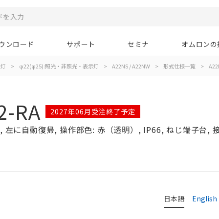
ウンロード
サポート
セミナ
オムロンの
示灯
>
φ22(φ25):照光・非照光・表示灯
>
A22NS / A22NW
>
形式仕様一覧
>
A22
2-RA
2027年06月受注終了予定
左に自動復帰, 操作部色: 赤（透明）, IP66, ねじ端子台, 接点
日本語
English