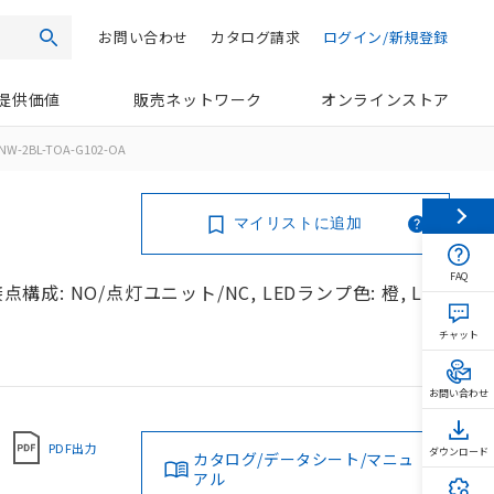
お問い合わせ
カタログ請求
ログイン/新規登録
検索
提供価値
販売ネットワーク
オンラインストア
NW-2BL-TOA-G102-OA
マイリストに追加
FAQ
構成: NO/点灯ユニット/NC, LEDランプ色: 橙, LED
チャット
お問い合わせ
PDF出力
ダウンロード
カタログ/データシート/マニュ
アル