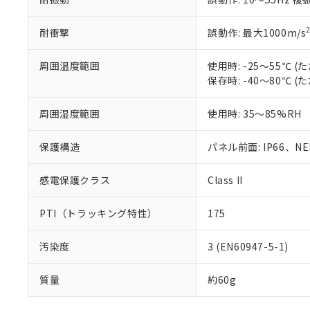
耐衝撃
誤動作: 最大1000m/s
周囲温度範囲
使用時: -25～55℃
保存時: -40～80℃
周囲湿度範囲
使用時: 35～85%RH
保護構造
パネル前面: IP66、NEM
感電保護クラス
Class II
PTI（トラッキング特性）
175
汚染度
3 (EN60947-5-1)
質量
約60g