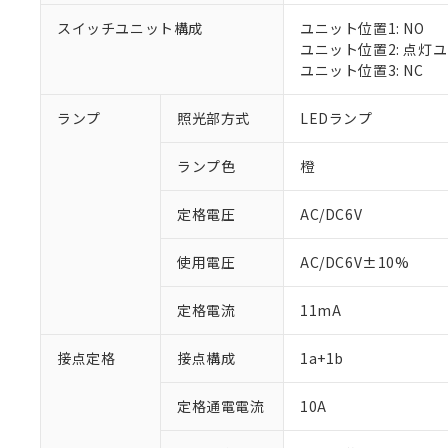
スイッチユニット構成
ユニット位置1: NO
ユニット位置2: 点灯
ユニット位置3: NC
※1 対応状況
ランプ
照光部方式
LEDランプ
対応済み：EU
対応予定：EU R
ランプ色
橙
対応予定なし：EU
調査・確認中：EU
ご利用条件
定格電圧
AC/DC6V
非該当品：ライセ
※1 中国RoHS
仕入先様の事情に
があります。
以下の条件をお読
使用電圧
AC/DC6V±10%
「○」：最大均質
「×」：最大均質
本サービスは
当社は、これ
*EU RoHS指令（10物
定格電流
11mA
「－」：未確認で
鉛(Pb) 1000ppm以下、
くものです。
う）を輸出ま
記
説明
六価クロム(Cr(Ⅵ)) 1
当社制御機器
などの必要な
フタル酸ビス(2-エチルヘ
号
*中国RoHS10物質の基準値 
接点定格
接点構成
1a+1b
ル（DBP） 1000ppm
在庫状況およ
当社は規制貨
Pb(鉛) :1000ppm、 Hg
但し、RoHS指令で産
のであり、閲
ます。
Cr(Ⅵ)(六価クロム) : 
フタル酸エステル類の４
○
一定数以
DBP(フタル酸ジブチル) :
い。
当社は貴社製
定格通電電流
10A
DEHP(フタル酸ビス(2-エ
正式な納期状
置等に一切使
当社販売員に
※2 対応予定月
△
一定数に
当社は、貴社