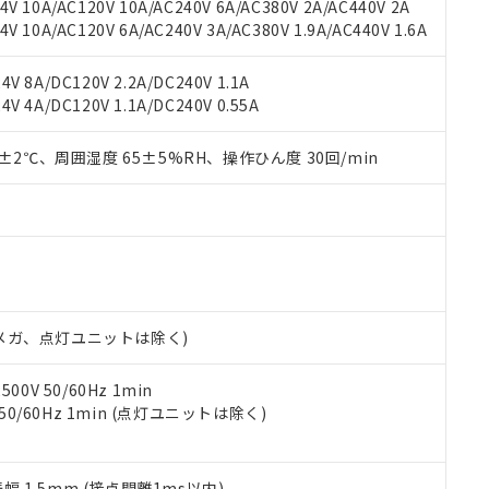
V 10A/AC120V 10A/AC240V 6A/AC380V 2A/AC440V 2A
機器販売店や当社販売拠点は「
販売ネットワーク
」をご確認くだ
販売先および販売に係わる関係者が違法に輸出するおそれがある場
用期限
 10A/AC120V 6A/AC240V 3A/AC380V 1.9A/AC440V 1.6A
び標準価格結果を当社の事前の承諾なく第三者に漏洩または開示し
え状況などにより、予定月が前後することがあります。
(最新の在庫状況については、お客様のお取引先、またはお客様担当
（10物質）のすべてが基準値以下であることを示します。
店・当社販売員にご確認ください)
V 8A/DC120V 2.2A/DC240V 1.1A
能（部品リスト作成サービス）をご利用いただくには、I-Webメン
使用状況下において有害物質が外部に漏えいし、環境に深刻な影響を
V 4A/DC120V 1.1A/DC240V 0.55A
あります。
機種、また在庫状況の情報を公開していない機種
ェブサイト上で当社にご登録された部品リストについて、当社およ
書ダウンロード
す。当社販売部門へお問い合わせください。
品・サービスに関するお客様との取引・商談に必要な範囲で利用す
0±2℃、周囲湿度 65±5%RH、操作ひん度 30回/min
合意する
キャンセル
書をダウンロードすることができます。
利用者とは、
"個人情報の共同利用に関して"
の「1.共同利用者の
します。
10物質）の非含有証明書
明書（当社基準）
日時点で非含有を証明するもので、過去に遡って非含有を証明するも
令のフタル酸エステル類４物質の対応では、対応完了までの期間は出
備考欄に対応日を記載しておりました。
00Vメガ、点灯ユニットは除く)
品への在庫切替を完了していることから、特段のことがない限り、20
す。
0V 50/60Hz 1min
 50/60Hz 1min (点灯ユニットは除く)
振幅 1.5mm (接点開離1ms以内)