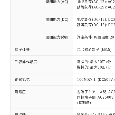
開閉能力(AC)
抵抗負荷(AC-12): AC24
オムロン制御
また当社は、
※2 環境保護使
誘導負荷(AC-15): AC24V
在庫状況およ
部品在庫の切り替
たしません。
－
在庫なし
す。
「ｅ」：有害物質
機器販売
開閉能力(DC)
抵抗負荷(DC-12): DC24
マイパーツ機
「10」：通常の
誘導負荷(DC-13): DC24
ている必要が
味します。
空
受注生産
お客様が当ウ
※3 非含有証明
「－」：未確認で
白
が、当社の製
開閉能力説明
測定条件: 周囲温度 2
さい。
下記の非含有証明
※当社の共同
端子仕様
ねじ締め端子 (M3.5)
いる法人を指
EU RoHS指令（
51物質の非含有証
許容操作頻度
電気的: 最大30回/分
※本証明書は発行
機械的: 最大30回/分
また、RoHS指
混在することから
絶縁抵抗
100MΩ以上 (DC5
既に当社にて対応
り割愛しておりま
耐電圧
各端子とアース間: AC250
同極端子間: AC2500V
(初期値)
耐振動
誤動作: 10～55Hz 複