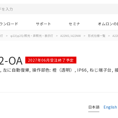
ウンロード
サポート
セミナ
オムロンの
示灯
>
φ22(φ25):照光・非照光・表示灯
>
A22NS / A22NW
>
形式仕様一覧
>
A22
2-OA
2027年06月受注終了予定
左に自動復帰, 操作部色: 橙（透明）, IP66, ねじ端子台, 接点
日本語
English