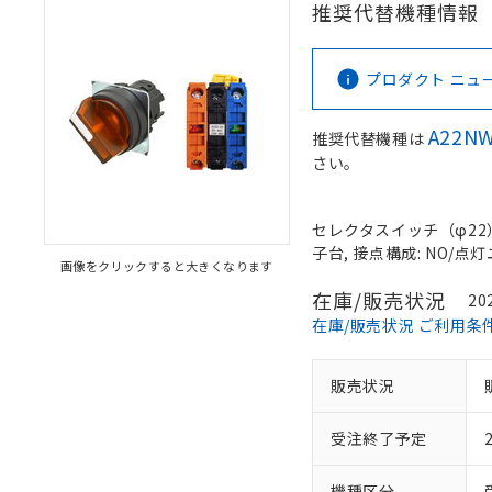
推奨代替機種情報
プロダクト ニュース 
A22NW
推奨代替機種は
さい。
セレクタスイッチ（φ22）,
子台, 接点構成: NO/点灯ユ
画像をクリックすると大きくなります
在庫/販売状況
20
在庫/販売状況 ご利用条
販売状況
受注終了予定
機種区分