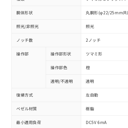
胴体形状
丸胴形(φ22/25mm共
照光/非照光
照光
ノッチ数
2ノッチ
操作部
操作部形状
ツマミ形
操作部色
橙
透明/不透明
透明
復帰方式
左自動
ベゼル材質
樹脂
最小適用負荷
DC5V 6mA