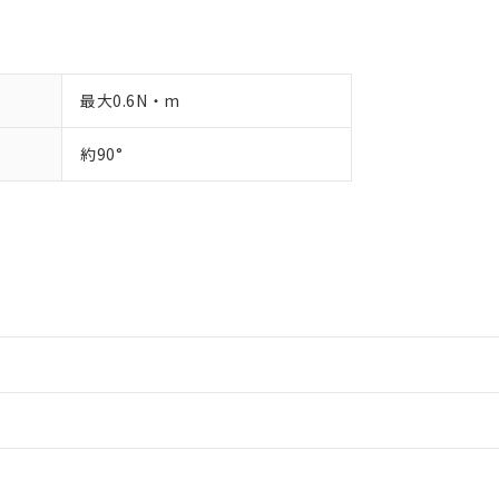
最大0.6N・m
約90°
情報更新：2
情報更新：2