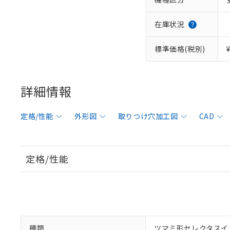
在庫状況
標準価格(税別)
詳細情報
定格/性能
外形図
取りつけ穴加工図
CAD
定格/性能
種類
ツマミ形セレクタスイ