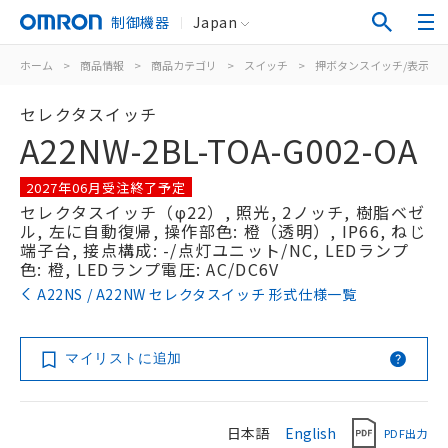
制御機器
Japan
ホーム
>
商品情報
>
商品カテゴリ
>
スイッチ
>
押ボタンスイッチ/表示灯
セレクタスイッチ
A22NW-2BL-TOA-G002-OA
2027年06月受注終了予定
セレクタスイッチ（φ22）, 照光, 2ノッチ, 樹脂ベゼ
ル, 左に自動復帰, 操作部色: 橙（透明）, IP66, ねじ
端子台, 接点構成: -/点灯ユニット/NC, LEDランプ
色: 橙, LEDランプ電圧: AC/DC6V
A22NS / A22NW セレクタスイッチ 形式仕様一覧
マイリストに追加
日本語
English
PDF出力