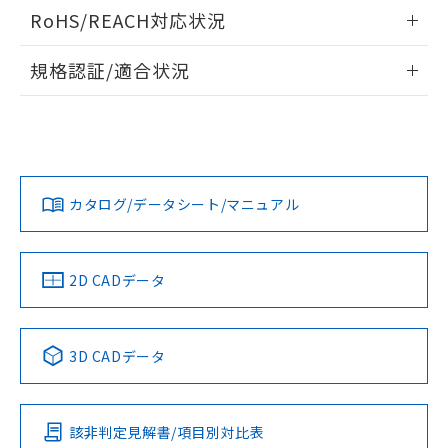
ログイン/会員登録いただくと、CADデータをダウンロー
RoHS/REACH対応状況
ドすることができます。
情報更新：2026/7/29
規格認証/適合状況
ログイン/会員登録
EU RoHS
注意事項・凡例
UL認証
CSA認証
CEマーキング
Yes
Yes
Yes
対応状況
対応予定月
※1
※2
ダウンロードデータをご利用いただく前に、以下を必ずお読
みください。
カタログ/データシート/マニュアル
対応済み
ソフトウェアの使用条件
LR型式承認
DNV型式承認
BV型式承認
KR型式承
（イギリス
（ノルウェー
（フランス
（韓国
船舶規格）
船舶規格）
船舶規格）
船舶規格
中国 RoHS
注意事項・凡例
2D CADデータ
No
No
No
No
中国 RoHS表
※1 ※2
3D CADデータ
この製品の規格認証/適合状況ページへ
Pb
Hg
Cd
Cr(VI)
その他の認証はこちらのページからご検索ください
該非判定見解書/項目別対比表
X
O
O
O