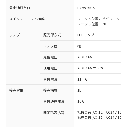
最小適用負荷
DC5V 6mA
スイッチユニット構成
ユニット位置2: 点灯ユニット
ユニット位置3: NC
※1 対応状況
ランプ
照光部方式
LEDランプ
対応済み：EU RoHS指令（10物質）の
非含有に対応した製品が提供可能な商品で
ランプ色
橙
す。
対応予定：EU RoHS指令（10物質）の非含
定格電圧
AC/DC6V
ご利用条件
有に対応した製品に切り替える予定のある
使用電圧
AC/DC6V±10%
商品です。
対応予定なし：EU RoHS指令（10物質）の
以下の条件をお読みいただき、同意のうえ
定格電流
11mA
非含有に非対応の商品で、対応品を出す予
ご利用ください。
定はありません。
接点定格
接点構成
1b
調査・確認中：EU RoHS指令（10物質）の
本サービスは、当社制御機器事業取扱
※1 中国RoHS○×表
非含有の対応状況を調査中または確認中の
商品の当社在庫状況および標準価格
定格通電電流
10A
商品です。
(税抜)を提供させていただくもので
「○」：最大均質材料含有率が中国RoHSの
非該当品：ライセンス料など無形物で、有
開閉能力(AC)
抵抗負荷(AC-12): AC24V 10A/A
す。
基準値以下であることを示します。
害物質有無と関係のない商品です。
誘導負荷(AC-15): AC24V 10A/AC
当社制御機器事業取扱商品の中には、
「×」：最大均質材料含有率が中国RoHSの
仕入先様の事情により、非含有部品として
本サービスの対象外となる商品もある