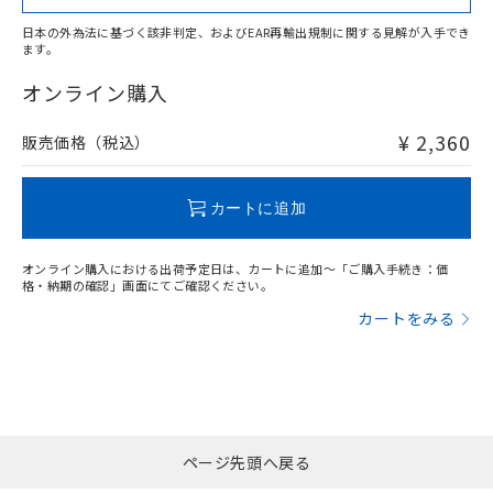
日本の外為法に基づく該非判定、およびEAR再輸出規制に関する見解が入手でき
ます。
"対応済み"や非含有の記載がされた商品であっても、流通
在庫等で未対応品が混在する可能性があります。
オンライン購入
非含有品が必要な際は、弊社営業部門もしくは販売店へお
問い合わせください。
¥ 2,360
販売価格（税込）
この製品のRoHS/REACH対応状況ページへ
カートに追加
オンライン購入における出荷予定日は、カートに追加～「ご購入手続き：価
格・納期の確認」画面にてご確認ください。
カートをみる
ページ先頭へ戻る