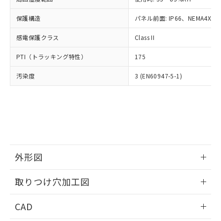
お客様が当ウェブサイト上で当社にご
※3 非含有証明書ダウンロード
登録された部品リストについて、当社
保護構造
パネル前面: IP66、NEMA4X, N
および当社の共同利用者が、当社の製
下記の非含有証明書をダウンロードするこ
品・サービスに関するお客様との取
感電保護クラス
Class II
とができます。
合意する
キャンセル
引・商談に必要な範囲で利用すること
をご了承ください。
PTI（トラッキング特性）
175
EU RoHS指令（10物質）の非含有証明書
※当社の共同利用者とは、
"個人情報
51物質の非含有証明書（当社基準）
の共同利用に関して"
の「1.共同利
汚染度
3 (EN60947-5-1)
※本証明書は発行日時点で非含有を証明す
用者の範囲」に記載されている法人を
るもので、過去に遡って非含有を証明する
指します。
ものではありません。
また、RoHS指令のフタル酸エステル類４
物質の対応では、対応完了までの期間は出
荷製品に未対応品が混在することから備考
欄に対応日を記載しておりました。
既に当社にて対応品への在庫切替を完了
外形図
していることから、特段のことがない限
情報更新：2026/05/21
り、2022年1月12日より割愛しておりま
取りつけ穴加工図
す。
情報更新：2026/05/21
CAD