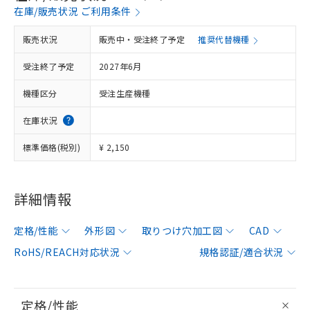
在庫/販売状況 ご利用条件
販売状況
販売中・受注終了予定
推奨代替機種
受注終了予定
2027年6月
機種区分
受注生産機種
在庫状況
標準価格(税別)
¥ 2,150
詳細情報
定格/性能
外形図
取りつけ穴加工図
CAD
RoHS/REACH対応状況
規格認証/適合状況
定格/性能