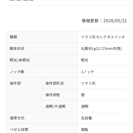
情報更新：2026/05/21
種類
ツマミ形セレクタスイッチ
胴体形状
丸胴形(φ22/25mm共用)
照光/非照光
照光
ノッチ数
2ノッチ
操作部
操作部形状
ツマミ形
操作部色
橙
透明/不透明
透明
復帰方式
左自動
ベゼル材質
樹脂