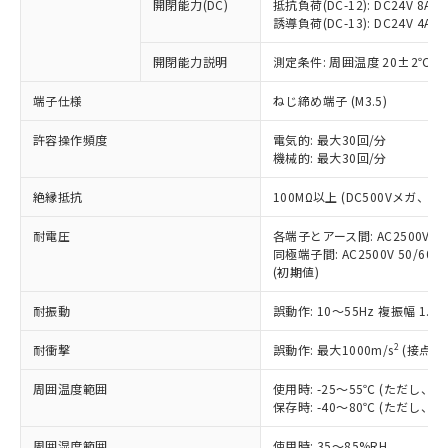
基準値を超えていることを示します。
いたものが、含有品と判明した場合などや
開閉能力(DC)
抵抗負荷(DC-12): DC24V 8A/DC
当社は、これら貴社製品のうち、外国
ことをご了承ください。
「－」：未確認です。当社販売部門へお問
誘導負荷(DC-13): DC24V 4A/DC
むを得ず変更することがあります。
為替および外国貿易法に定める商品
在庫状況および標準価格照会結果は、
い合わせください。
（以下｢規制貨物等」という）を輸出
記載している更新日時点での社内デー
開閉能力説明
測定条件: 周囲温度 20±2℃、
*EU RoHS指令（10物質）：
または国外への提供する場合は、日本
記
タに基づき作成されるものであり、閲
説明
鉛(Pb) 1000ppm以下、 水銀(Hg) 1000ppm以下、 カド
*中国RoHS10物質の基準値 (GB/T26572)：
国政府の輸出許可(または役務取引許
号
覧された時点での実際の在庫および標
ミウム(Cd) 100ppm以下、
Pb(鉛) :1000ppm、 Hg(水銀) : 1000ppm、 Cd(カドミウ
端子仕様
ねじ締め端子 (M3.5)
可)を取得するなどの必要な手続きを
六価クロム(Cr(Ⅵ)) 1000ppm以下、ポリ臭化ビフェニル
ム) : 100ppm、
準価格とは異なる場合があることをご
類(PBB) 1000ppm以下、ポリ臭化ジフェニルエーテル類
Cr(Ⅵ)(六価クロム) : 1000ppm、 PBBs(ポリ臭化ビフェ
とります。
了承ください。
許容操作頻度
電気的: 最大30回/分
(PBDE) 1000ppm以下、フタル酸ビス(2-エチルヘキシ
○
一定数以上の在庫あり
ニル類) : 1000ppm、 PBDEs(ポリ臭化ジフェニルエーテ
当社は規制貨物を破棄する場合は、完
ル) (DEHP)(別名：DOP) 1000ppm以下、フタル酸ブチ
機械的: 最大30回/分
正式な納期状況および標準価格はお客
ル類) : 1000ppm、
ルベンジル（BBP） 1000ppm以下、フタル酸ジブチル
全に破砕するなど、違法に輸出されな
DBP(フタル酸ジブチル) : 1000ppm、 DIBP(フタル酸ジ
様のお取引先、またはお客様担当のオ
（DBP） 1000ppm以下、フタル酸ジイソブチル
イソブチル) : 1000ppm、 BBP(フタル酸ブチルベンジ
△
一定数には満たないが在庫あり
いよう必要な手段を講じます。
絶縁抵抗
100MΩ以上 (DC500Vメガ、
ムロン制御機器販売店・当社販売員に
(DIBP) 1000ppm以下
ル) : 1000ppm、
当社は貴社製品を、核兵器、ミサイ
但し、RoHS指令で産業用監視および制御機器に対する
DEHP(フタル酸ビス(2-エチルヘキシル)) : 1000ppm
ご相談ください。
適用除外項目は除く。
耐電圧
各端子とアース間: AC2500V 50/
ル、化学兵器、生物兵器またはその他
－
在庫なし(最新の在庫状況につ
オムロン制御機器販売店や当社販売拠
フタル酸エステル類の４物質については閾値を超える意
同極端子間: AC2500V 50/60
武器並びにこれらの製造装置等に一切
いては、お客様のお取引先、ま
図的な使用がないことを確認しています。
点は「
販売ネットワーク
」をご確認
(初期値)
※2 環境保護使用期限
使用いたしません。
たはお客様担当のオムロン制御
ください。
当社は、貴社製品を第三者に販売する
機器販売店・当社販売員にご確
在庫状況および標準価格結果を当社の
耐振動
誤動作: 10～55Hz 複振幅 1.
※2 対応予定月
「ｅ」：有害物質（10物質）のすべてが基
場合は、上記1、2および3の内容を当
認ください)
事前の承諾なく第三者に漏洩または開
準値以下であることを示します。
該第三者に通知します。また当社は、
示しないようお願いします。
2
耐衝撃
誤動作: 最大1000m/s
(接点開
部品在庫の切り替え状況などにより、予定
「10」：通常の使用状況下において有害物
販売先および販売に係わる関係者が違
マイパーツ機能（部品リスト作成サー
空
受注生産機種、また在庫状況の
月が前後することがあります。
質が外部に漏えいし、環境に深刻な影響を
法に輸出するおそれがある場合は、取
周囲温度範囲
使用時: -25～55℃ (ただし
ビス）をご利用いただくには、I-Web
白
情報を公開していない機種
及ぼさない年数を意味します。
り引きをいたしません。
保存時: -40～80℃ (ただし
メンバーズにご登録されている必要が
「－」：未確認です。当社販売部門へお問
あります。
い合わせください。
周囲湿度範囲
使用時: 35～85%RH