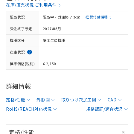
在庫/販売状況 ご利用条件
販売状況
販売中・受注終了予定
推奨代替機種
受注終了予定
2027年6月
機種区分
受注生産機種
在庫状況
標準価格(税別)
¥ 2,150
詳細情報
定格/性能
外形図
取りつけ穴加工図
CAD
RoHS/REACH対応状況
規格認証/適合状況
定格/性能