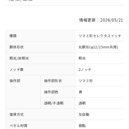
情報更新：2026/05/21
種類
ツマミ形セレクタスイッチ
胴体形状
丸胴形(φ22/25mm共用)
照光/非照光
照光
ノッチ数
2ノッチ
操作部
操作部形状
ツマミ形
操作部色
青
透明/不透明
透明
復帰方式
左自動
ベゼル材質
樹脂