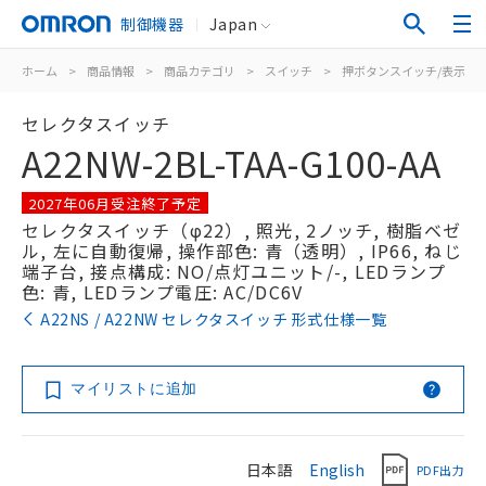
制御機器
Japan
ホーム
>
商品情報
>
商品カテゴリ
>
スイッチ
>
押ボタンスイッチ/表示灯
セレクタスイッチ
A22NW-2BL-TAA-G100-AA
2027年06月受注終了予定
セレクタスイッチ（φ22）, 照光, 2ノッチ, 樹脂ベゼ
ル, 左に自動復帰, 操作部色: 青（透明）, IP66, ねじ
端子台, 接点構成: NO/点灯ユニット/-, LEDランプ
色: 青, LEDランプ電圧: AC/DC6V
A22NS / A22NW セレクタスイッチ 形式仕様一覧
マイリストに追加
日本語
English
PDF出力