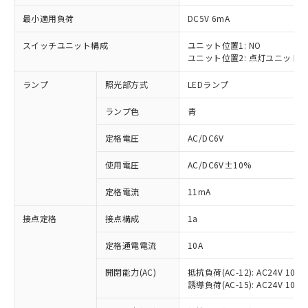
最小適用負荷
DC5V 6mA
スイッチユニット構成
ユニット位置1: NO
ユニット位置2: 点灯ユニット
※1 対応状況
ランプ
照光部方式
LEDランプ
対応済み：EU RoHS指令（10物質）の
非含有に対応した製品が提供可能な商品で
ランプ色
青
す。
対応予定：EU RoHS指令（10物質）の非含
定格電圧
AC/DC6V
ご利用条件
有に対応した製品に切り替える予定のある
使用電圧
AC/DC6V±10%
商品です。
対応予定なし：EU RoHS指令（10物質）の
以下の条件をお読みいただき、同意のうえ
定格電流
11mA
非含有に非対応の商品で、対応品を出す予
ご利用ください。
定はありません。
接点定格
接点構成
1a
調査・確認中：EU RoHS指令（10物質）の
本サービスは、当社制御機器事業取扱
※1 中国RoHS○×表
非含有の対応状況を調査中または確認中の
商品の当社在庫状況および標準価格
定格通電電流
10A
商品です。
(税抜)を提供させていただくもので
「○」：最大均質材料含有率が中国RoHSの
非該当品：ライセンス料など無形物で、有
開閉能力(AC)
抵抗負荷(AC-12): AC24V 10A/A
す。
基準値以下であることを示します。
害物質有無と関係のない商品です。
誘導負荷(AC-15): AC24V 10A/AC
当社制御機器事業取扱商品の中には、
「×」：最大均質材料含有率が中国RoHSの
仕入先様の事情により、非含有部品として
本サービスの対象外となる商品もある