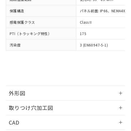
お客様が当ウェブサイト上で当社にご
※3 非含有証明書ダウンロード
登録された部品リストについて、当社
保護構造
パネル前面: IP66、NEMA4X, N
および当社の共同利用者が、当社の製
下記の非含有証明書をダウンロードするこ
品・サービスに関するお客様との取
感電保護クラス
Class II
とができます。
合意する
キャンセル
引・商談に必要な範囲で利用すること
をご了承ください。
PTI（トラッキング特性）
175
EU RoHS指令（10物質）の非含有証明書
※当社の共同利用者とは、
"個人情報
51物質の非含有証明書（当社基準）
の共同利用に関して"
の「1.共同利
汚染度
3 (EN60947-5-1)
※本証明書は発行日時点で非含有を証明す
用者の範囲」に記載されている法人を
るもので、過去に遡って非含有を証明する
指します。
ものではありません。
また、RoHS指令のフタル酸エステル類４
物質の対応では、対応完了までの期間は出
荷製品に未対応品が混在することから備考
欄に対応日を記載しておりました。
既に当社にて対応品への在庫切替を完了
外形図
していることから、特段のことがない限
情報更新：2026/05/21
り、2022年1月12日より割愛しておりま
取りつけ穴加工図
す。
情報更新：2026/05/21
CAD