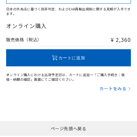
日本の外為法に基づく該非判定、およびEAR再輸出規制に関する見解が入手でき
ます。
"対応済み"や非含有の記載がされた商品であっても、流通
在庫等で未対応品が混在する可能性があります。
オンライン購入
非含有品が必要な際は、弊社営業部門もしくは販売店へお
問い合わせください。
¥ 2,360
販売価格（税込）
この製品のRoHS/REACH対応状況ページへ
カートに追加
オンライン購入における出荷予定日は、カートに追加～「ご購入手続き：価
格・納期の確認」画面にてご確認ください。
カートをみる
ページ先頭へ戻る