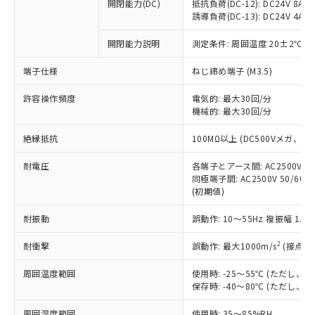
基準値を超えていることを示します。
いたものが、含有品と判明した場合などや
開閉能力(DC)
抵抗負荷(DC-12): DC24V 8A/DC
当社は、これら貴社製品のうち、外国
ことをご了承ください。
「－」：未確認です。当社販売部門へお問
誘導負荷(DC-13): DC24V 4A/DC
むを得ず変更することがあります。
為替および外国貿易法に定める商品
在庫状況および標準価格照会結果は、
い合わせください。
（以下｢規制貨物等」という）を輸出
記載している更新日時点での社内デー
開閉能力説明
測定条件: 周囲温度 20±2℃、
*EU RoHS指令（10物質）：
または国外への提供する場合は、日本
記
タに基づき作成されるものであり、閲
説明
鉛(Pb) 1000ppm以下、 水銀(Hg) 1000ppm以下、 カド
*中国RoHS10物質の基準値 (GB/T26572)：
国政府の輸出許可(または役務取引許
号
覧された時点での実際の在庫および標
ミウム(Cd) 100ppm以下、
Pb(鉛) :1000ppm、 Hg(水銀) : 1000ppm、 Cd(カドミウ
端子仕様
ねじ締め端子 (M3.5)
可)を取得するなどの必要な手続きを
六価クロム(Cr(Ⅵ)) 1000ppm以下、ポリ臭化ビフェニル
ム) : 100ppm、
準価格とは異なる場合があることをご
類(PBB) 1000ppm以下、ポリ臭化ジフェニルエーテル類
Cr(Ⅵ)(六価クロム) : 1000ppm、 PBBs(ポリ臭化ビフェ
とります。
了承ください。
許容操作頻度
電気的: 最大30回/分
(PBDE) 1000ppm以下、フタル酸ビス(2-エチルヘキシ
○
一定数以上の在庫あり
ニル類) : 1000ppm、 PBDEs(ポリ臭化ジフェニルエーテ
当社は規制貨物を破棄する場合は、完
ル) (DEHP)(別名：DOP) 1000ppm以下、フタル酸ブチ
機械的: 最大30回/分
正式な納期状況および標準価格はお客
ル類) : 1000ppm、
ルベンジル（BBP） 1000ppm以下、フタル酸ジブチル
全に破砕するなど、違法に輸出されな
DBP(フタル酸ジブチル) : 1000ppm、 DIBP(フタル酸ジ
様のお取引先、またはお客様担当のオ
（DBP） 1000ppm以下、フタル酸ジイソブチル
イソブチル) : 1000ppm、 BBP(フタル酸ブチルベンジ
△
一定数には満たないが在庫あり
いよう必要な手段を講じます。
絶縁抵抗
100MΩ以上 (DC500Vメガ、
ムロン制御機器販売店・当社販売員に
(DIBP) 1000ppm以下
ル) : 1000ppm、
当社は貴社製品を、核兵器、ミサイ
但し、RoHS指令で産業用監視および制御機器に対する
DEHP(フタル酸ビス(2-エチルヘキシル)) : 1000ppm
ご相談ください。
適用除外項目は除く。
耐電圧
各端子とアース間: AC2500V 50/
ル、化学兵器、生物兵器またはその他
－
在庫なし(最新の在庫状況につ
オムロン制御機器販売店や当社販売拠
フタル酸エステル類の４物質については閾値を超える意
同極端子間: AC2500V 50/60
武器並びにこれらの製造装置等に一切
いては、お客様のお取引先、ま
図的な使用がないことを確認しています。
点は「
販売ネットワーク
」をご確認
(初期値)
※2 環境保護使用期限
使用いたしません。
たはお客様担当のオムロン制御
ください。
当社は、貴社製品を第三者に販売する
機器販売店・当社販売員にご確
在庫状況および標準価格結果を当社の
耐振動
誤動作: 10～55Hz 複振幅 1.
※2 対応予定月
「ｅ」：有害物質（10物質）のすべてが基
場合は、上記1、2および3の内容を当
認ください)
事前の承諾なく第三者に漏洩または開
準値以下であることを示します。
該第三者に通知します。また当社は、
示しないようお願いします。
2
耐衝撃
誤動作: 最大1000m/s
(接点開
部品在庫の切り替え状況などにより、予定
「10」：通常の使用状況下において有害物
販売先および販売に係わる関係者が違
マイパーツ機能（部品リスト作成サー
空
受注生産機種、また在庫状況の
月が前後することがあります。
質が外部に漏えいし、環境に深刻な影響を
法に輸出するおそれがある場合は、取
周囲温度範囲
使用時: -25～55℃ (ただし
ビス）をご利用いただくには、I-Web
白
情報を公開していない機種
及ぼさない年数を意味します。
り引きをいたしません。
保存時: -40～80℃ (ただし
メンバーズにご登録されている必要が
「－」：未確認です。当社販売部門へお問
あります。
い合わせください。
周囲湿度範囲
使用時: 35～85%RH