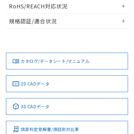
ログイン/会員登録いただくと、CADデータをダウンロー
RoHS/REACH対応状況
ドすることができます。
情報更新：2026/7/29
規格認証/適合状況
ログイン/会員登録
EU RoHS
注意事項・凡例
UL認証
CSA認証
CEマーキング
Yes
Yes
Yes
対応状況
対応予定月
※1
※2
ダウンロードデータをご利用いただく前に、以下を必ずお読
みください。
カタログ/データシート/マニュアル
対応済み
ソフトウェアの使用条件
LR型式承認
DNV型式承認
BV型式承認
KR型式承
（イギリス
（ノルウェー
（フランス
（韓国
船舶規格）
船舶規格）
船舶規格）
船舶規格
中国 RoHS
注意事項・凡例
2D CADデータ
No
No
No
No
中国 RoHS表
※1 ※2
3D CADデータ
この製品の規格認証/適合状況ページへ
Pb
Hg
Cd
Cr(VI)
その他の認証はこちらのページからご検索ください
該非判定見解書/項目別対比表
X
O
O
O