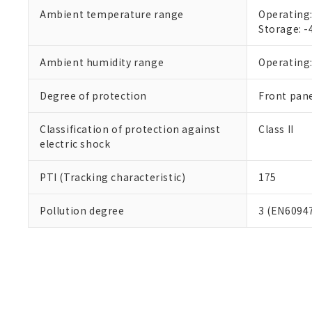
Ambient temperature range
Operating:
Storage: -
Ambient humidity range
Operating:
Degree of protection
Front pan
Classification of protection against
Class II
electric shock
PTI (Tracking characteristic)
175
Pollution degree
3 (EN6094