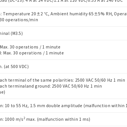
load (DC-13): 4 A at 24 VDC/1.1 A at 120 VDC/0.55 A at 240 VDC
上の在庫あり
 1000ppm、 DIBP(フタル酸ジイソブチル) : 1000ppm、 BBP(フタル酸ブチルベンジル) :
品を、核兵器、ミサイル、化学兵器、生物兵器またはその他武器並
チルヘキシル)) : 1000ppm
況および標準価格はお客様のお取引先、またはお客様担当のオムロ
用いたしません。
s: Temperature 20±2 ℃, Ambient humidity 65±5% RH, Opera
ご相談ください。
は満たないが在庫あり
製品を第三者に販売する場合は、上記1、2および3の内容を当該第
 30 operations/min
機器販売店や当社販売拠点は「
販売ネットワーク
」をご確認くだ
販売先および販売に係わる関係者が違法に輸出するおそれがある場
用期限
び標準価格結果を当社の事前の承諾なく第三者に漏洩または開示し
え状況などにより、予定月が前後することがあります。
(最新の在庫状況については、お客様のお取引先、またはお客様担当
inal (M3.5)
（10物質）のすべてが基準値以下であることを示します。
店・当社販売員にご確認ください)
能（部品リスト作成サービス）をご利用いただくには、I-Webメン
使用状況下において有害物質が外部に漏えいし、環境に深刻な影響を
あります。
: Max. 30 operations / 1 minute
機種、また在庫状況の情報を公開していない機種
ェブサイト上で当社にご登録された部品リストについて、当社およ
書ダウンロード
す。当社販売部門へお問い合わせください。
: Max. 30 operations / 1 minute
品・サービスに関するお客様との取引・商談に必要な範囲で利用す
合意する
キャンセル
書をダウンロードすることができます。
. (at 500 VDC)
利用者とは、
"個人情報の共同利用に関して"
の「1.共同利用者の
します。
10物質）の非含有証明書
ch terminal of the same polarities: 2500 VAC 50/60 Hz 1 min
明書（当社基準）
ach terminaland ground: 2500 VAC 50/60 Hz 1 min
日時点で非含有を証明するもので、過去に遡って非含有を証明するも
ue)
令のフタル酸エステル類４物質の対応では、対応完了までの期間は出
備考欄に対応日を記載しておりました。
品への在庫切替を完了していることから、特段のことがない限り、20
n: 10 to 55 Hz, 1.5 mm double amplitude (malfunction within 
す。
2
n: 1000 m/s
max. (malfunction within 1 ms)