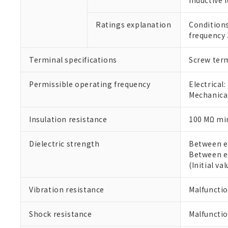
Inductive 
○
一定数以
DBP(フタル酸ジブチル) :
い。
当社は貴社製
DEHP(フタル酸ビス(2-エ
正式な納期状
置等に一切使
Ratings explanation
Condition
当社販売員に
※2 対応予定月
△
一定数に
当社は、貴社
frequency
オムロン制御
また当社は、
※2 環境保護使
在庫状況およ
部品在庫の切り替
たしません。
－
在庫なし
す。
Terminal specifications
Screw term
「ｅ」：有害物質
機器販売
マイパーツ機
「10」：通常の
ている必要が
味します。
Permissible operating frequency
Electrical
空
受注生産
お客様が当ウ
※3 非含有証明
「－」：未確認で
Mechanical
白
が、当社の製
さい。
下記の非含有証明
Insulation resistance
100 MΩ min
※当社の共同
いる法人を指
EU RoHS指令（
Dielectric strength
Between ea
51物質の非含有証
Between e
※本証明書は発行
(Initial val
また、RoHS指
混在することから
既に当社にて対応
Vibration resistance
Malfunctio
り割愛しておりま
Shock resistance
Malfunctio