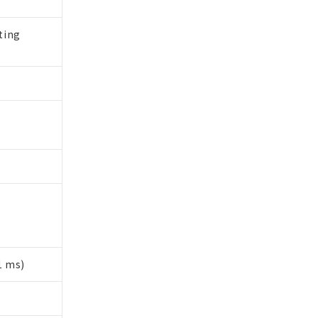
 1000ppm、
びにこれらの製造装
ン制御機器販売店・
ting
三者に通知します。
さい。
合は、取り引きをい
ないようお願いしま
のオムロン制御
バーズにご登録され
及ぼさない年数を意
び当社の共同利用者
ることをご了承くだ
範囲」に記載されて
のではありません。
荷製品に未対応品が
22年1月12日よ
1 ms)