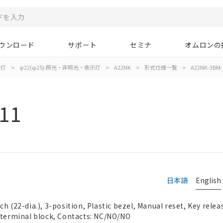
ウンロード
サポート
セミナ
オムロンの
示灯
>
φ22(φ25):照光・非照光・表示灯
>
A22NK
>
形式仕様一覧
>
A22NK-3BM-
11
日本語
English
h (22-dia.), 3-position, Plastic bezel, Manual reset, Key releas
w terminal block, Contacts: NC/NO/NO