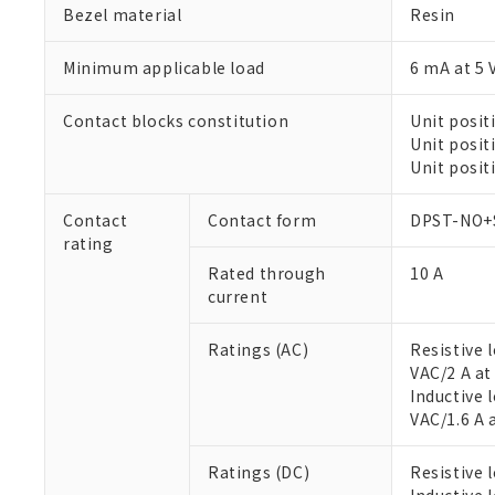
Bezel material
Resin
Minimum applicable load
6 mA at 5 
Contact blocks constitution
Unit posit
Unit posit
※1 対応状況
Unit posit
対応済み：EU
Contact
Contact form
DPST-NO+
対応予定：EU R
rating
対応予定なし：EU
Rated through
10 A
調査・確認中：EU
ご利用条件
current
非該当品：ライセ
※1 中国RoHS
仕入先様の事情に
があります。
Ratings (AC)
Resistive 
以下の条件をお読
「○」：最大均質
VAC/2 A at
「×」：最大均質
本サービスは
当社は、これ
*EU RoHS指令（10物
Inductive 
「－」：未確認で
鉛(Pb) 1000ppm以下、
くものです。
う）を輸出ま
VAC/1.6 A 
記
説明
六価クロム(Cr(Ⅵ)) 1
当社制御機器
などの必要な
フタル酸ビス(2-エチルヘ
号
*中国RoHS10物質の基準値 
ル（DBP） 1000ppm
在庫状況およ
当社は規制貨
Ratings (DC)
Resistive 
Pb(鉛) :1000ppm、 Hg
但し、RoHS指令で産
のであり、閲
ます。
Cr(Ⅵ)(六価クロム) : 
フタル酸エステル類の４