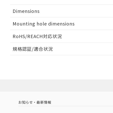
Dimensions
Mounting hole dimensions
RoHS/REACH対応状況
規格認証/適合状況
EU RoHS
注意事項・凡例
UL認証
CSA認証
CEマーキング
Yes
Yes
Yes
対応状況
対応予定月
※1
※2
対応済み
LR型式承認
DNV型式承認
BV型式承認
KR
（イギリス
（ノルウェー
（フランス
（
お知らせ・最新情報
中国 RoHS
注意事項・凡例
船舶規格）
船舶規格）
船舶規格）
船