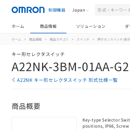
制御機器
Japan
ホーム
商品情報
ソリューション
ダ
ホーム
>
商品情報
>
商品カテゴリ
>
スイッチ
>
押ボタンスイッチ/表
キー形セレクタスイッチ
A22NK-3BM-01AA-G2
A22NK キー形セレクタスイッチ 形式仕様一覧
商品概要
Key-type Selector Switc
positions, IP66, Scre