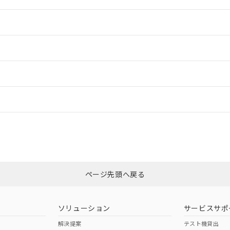
情報更新：2
情報更新：2
情報更新：
CCC認証
電波法
Yes
N/A
非含有証明書
※3
ページ先頭へ戻る
ダウンロードはこちら
型式承認
NK型式承認
ABS型式承認
韓国
（日本
（アメリカ
ソリューション
サービスサポ
舶規格）
船舶規格）
船舶規格）
解決提案
テスト機貸出