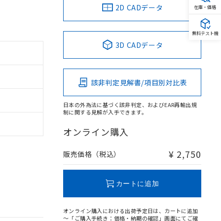
2D CADデータ
在庫・価格
無料テスト機
3D CADデータ
該非判定見解書/項目別対比表
日本の外為法に基づく該非判定、およびEAR再輸出規
制に関する見解が入手できます。
オンライン購入
¥ 2,750
販売価格（税込）
カートに追加
オンライン購入における出荷予定日は、カートに追加
～「ご購入手続き：価格・納期の確認」画面にてご確