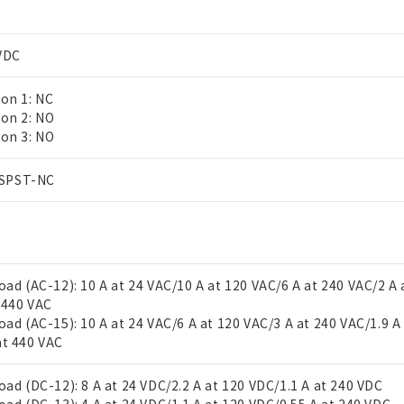
VDC
ion 1: NC
ion 2: NO
ion 3: NO
 RoHS指令（10物質）の非含有に対応した製品が提供可能な商品です
SPST-NC
oHS指令（10物質）の非含有に対応した製品に切り替える予定のある
 RoHS指令（10物質）の非含有に非対応の商品で、対応品を出す予
 RoHS指令（10物質）の非含有の対応状況を調査中または確認中の
ンス料など無形物で、有害物質有無と関係のない商品です。
○×表
より、非含有部品としていたものが、含有品と判明した場合などやむ
load (AC-12): 10 A at 24 VAC/10 A at 120 VAC/6 A at 240 VAC/2 A 
みいただき、同意のうえご利用ください。
材料含有率が中国RoHSの基準値以下であることを示します。
 440 VAC
材料含有率が中国RoHSの基準値を超えていることを示します。
、当社制御機器事業取扱商品の当社在庫状況および標準価格(税抜)
ら貴社製品のうち、外国為替および外国貿易法に定める商品（以下｢
質）：
load (AC-15): 10 A at 24 VAC/6 A at 120 VAC/3 A at 240 VAC/1.9 A
す。当社販売部門へお問い合わせください。
 水銀(Hg) 1000ppm以下、 カドミウム(Cd) 100ppm以下、
たは国外への提供する場合は、日本国政府の輸出許可(または役務取
at 440 VAC
000ppm以下、ポリ臭化ビフェニル類(PBB) 1000ppm以下、ポリ臭化ジフェニルエーテル類(P
事業取扱商品の中には、本サービスの対象外となる商品もあること
手続きをとります。
キシル) (DEHP)(別名：DOP) 1000ppm以下、フタル酸ブチルベンジル（BBP） 100
(GB/T26572)：
以下、フタル酸ジイソブチル (DIBP) 1000ppm以下
び標準価格照会結果は、記載している更新日時点での社内データに
物を破棄する場合は、完全に破砕するなど、違法に輸出されないよ
load (DC-12): 8 A at 24 VDC/2.2 A at 120 VDC/1.1 A at 240 VDC
(水銀) : 1000ppm、 Cd(カドミウム) : 100ppm、
業用監視および制御機器に対する適用除外項目は除く。
覧された時点での実際の在庫および標準価格とは異なる場合がある
1000ppm、 PBBs(ポリ臭化ビフェニル類) : 1000ppm、 PBDEs(ポリ臭化ジフェニルエーテル類
物質については閾値を超える意図的な使用がないことを確認しています。