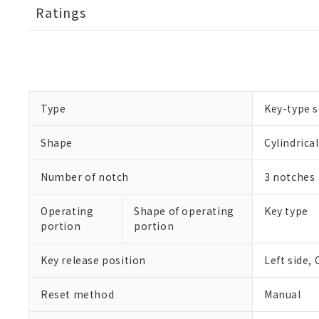
Ratings
Type
Key-type s
Shape
Cylindrica
Number of notch
3 notches
Operating
Shape of operating
Key type
portion
portion
Key release position
Left side, 
Reset method
Manual