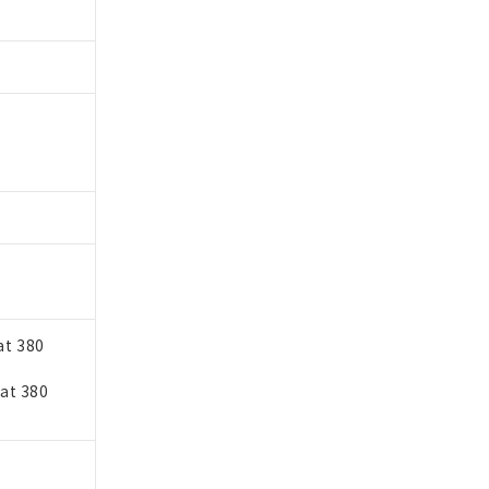
。
商品です。
定はありません。
商品です。
を得ず変更すること
at 380
を提供させていただ
規制貨物等」とい
 at 380
引許可)を取得する
BDE) 1000ppm以下、
をご了承ください。
0ppm以下、フタル酸ジブチ
基づき作成されるも
う必要な手段を講じ
ことをご了承くださ
) : 1000ppm、