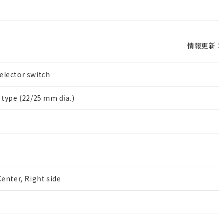
情報更新：2
elector switch
l type (22/25 mm dia.)
Center, Right side