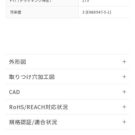
PTI（トラッキング特性）
175
たはお客様担当のオムロン制御
ください。
当社は、貴社製品を第三者に販売する
機器販売店・当社販売員にご確
在庫状況および標準価格結果を当社の
※2 対応予定月
「ｅ」：有害物質（10物質）のすべてが基
汚染度
3 (EN60947-5-1)
場合は、上記1、2および3の内容を当
認ください)
事前の承諾なく第三者に漏洩または開
準値以下であることを示します。
該第三者に通知します。また当社は、
示しないようお願いします。
部品在庫の切り替え状況などにより、予定
「10」：通常の使用状況下において有害物
販売先および販売に係わる関係者が違
マイパーツ機能（部品リスト作成サー
空
受注生産機種、また在庫状況の
月が前後することがあります。
質が外部に漏えいし、環境に深刻な影響を
法に輸出するおそれがある場合は、取
ビス）をご利用いただくには、I-Web
白
情報を公開していない機種
及ぼさない年数を意味します。
り引きをいたしません。
メンバーズにご登録されている必要が
「－」：未確認です。当社販売部門へお問
あります。
い合わせください。
お客様が当ウェブサイト上で当社にご
※3 非含有証明書ダウンロード
登録された部品リストについて、当社
外形図
および当社の共同利用者が、当社の製
下記の非含有証明書をダウンロードするこ
品・サービスに関するお客様との取
情報更新：2026/05/21
とができます。
取りつけ穴加工図
合意する
キャンセル
引・商談に必要な範囲で利用すること
をご了承ください。
情報更新：2026/05/21
EU RoHS指令（10物質）の非含有証明書
※当社の共同利用者とは、
"個人情報
CAD
51物質の非含有証明書（当社基準）
の共同利用に関して"
の「1.共同利
※本証明書は発行日時点で非含有を証明す
ログイン/会員登録いただくと、CADデータをダウンロー
用者の範囲」に記載されている法人を
RoHS/REACH対応状況
るもので、過去に遡って非含有を証明する
ドすることができます。
指します。
ものではありません。
情報更新：2026/7/29
また、RoHS指令のフタル酸エステル類４
規格認証/適合状況
物質の対応では、対応完了までの期間は出
ログイン/会員登録
EU RoHS
注意事項・凡例
荷製品に未対応品が混在することから備考