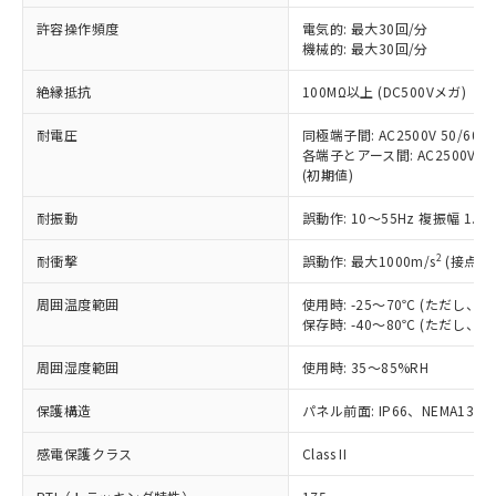
非含有に非対応の商品で、対応品を出す予
ご利用ください。
定はありません。
許容操作頻度
電気的: 最大30回/分
調査・確認中：EU RoHS指令（10物質）の
機械的: 最大30回/分
本サービスは、当社制御機器事業取扱
※1 中国RoHS○×表
非含有の対応状況を調査中または確認中の
商品の当社在庫状況および標準価格
絶縁抵抗
100MΩ以上 (DC500Vメガ)
商品です。
(税抜)を提供させていただくもので
「○」：最大均質材料含有率が中国RoHSの
非該当品：ライセンス料など無形物で、有
す。
耐電圧
同極端子間: AC2500V 50/60Hz
基準値以下であることを示します。
害物質有無と関係のない商品です。
当社制御機器事業取扱商品の中には、
各端子とアース間: AC2500V 50/
「×」：最大均質材料含有率が中国RoHSの
仕入先様の事情により、非含有部品として
(初期値)
本サービスの対象外となる商品もある
基準値を超えていることを示します。
いたものが、含有品と判明した場合などや
当社は、これら貴社製品のうち、外国
ことをご了承ください。
「－」：未確認です。当社販売部門へお問
むを得ず変更することがあります。
為替および外国貿易法に定める商品
耐振動
誤動作: 10～55Hz 複振幅 1.
在庫状況および標準価格照会結果は、
い合わせください。
（以下｢規制貨物等」という）を輸出
記載している更新日時点での社内デー
*EU RoHS指令（10物質）：
2
耐衝撃
誤動作: 最大1000m/s
(接点開
または国外への提供する場合は、日本
記
タに基づき作成されるものであり、閲
説明
鉛(Pb) 1000ppm以下、 水銀(Hg) 1000ppm以下、 カド
*中国RoHS10物質の基準値 (GB/T26572)：
国政府の輸出許可(または役務取引許
号
覧された時点での実際の在庫および標
ミウム(Cd) 100ppm以下、
Pb(鉛) :1000ppm、 Hg(水銀) : 1000ppm、 Cd(カドミウ
周囲温度範囲
使用時: -25～70℃ (ただし
可)を取得するなどの必要な手続きを
六価クロム(Cr(Ⅵ)) 1000ppm以下、ポリ臭化ビフェニル
ム) : 100ppm、
準価格とは異なる場合があることをご
保存時: -40～80℃ (ただし
類(PBB) 1000ppm以下、ポリ臭化ジフェニルエーテル類
Cr(Ⅵ)(六価クロム) : 1000ppm、 PBBs(ポリ臭化ビフェ
とります。
了承ください。
(PBDE) 1000ppm以下、フタル酸ビス(2-エチルヘキシ
○
一定数以上の在庫あり
ニル類) : 1000ppm、 PBDEs(ポリ臭化ジフェニルエーテ
当社は規制貨物を破棄する場合は、完
ル) (DEHP)(別名：DOP) 1000ppm以下、フタル酸ブチ
正式な納期状況および標準価格はお客
ル類) : 1000ppm、
周囲湿度範囲
使用時: 35～85%RH
ルベンジル（BBP） 1000ppm以下、フタル酸ジブチル
全に破砕するなど、違法に輸出されな
DBP(フタル酸ジブチル) : 1000ppm、 DIBP(フタル酸ジ
様のお取引先、またはお客様担当のオ
（DBP） 1000ppm以下、フタル酸ジイソブチル
イソブチル) : 1000ppm、 BBP(フタル酸ブチルベンジ
△
一定数には満たないが在庫あり
いよう必要な手段を講じます。
ムロン制御機器販売店・当社販売員に
(DIBP) 1000ppm以下
保護構造
パネル前面: IP66、NEMA13
ル) : 1000ppm、
当社は貴社製品を、核兵器、ミサイ
但し、RoHS指令で産業用監視および制御機器に対する
DEHP(フタル酸ビス(2-エチルヘキシル)) : 1000ppm
ご相談ください。
適用除外項目は除く。
ル、化学兵器、生物兵器またはその他
－
在庫なし(最新の在庫状況につ
感電保護クラス
Class II
オムロン制御機器販売店や当社販売拠
フタル酸エステル類の４物質については閾値を超える意
武器並びにこれらの製造装置等に一切
いては、お客様のお取引先、ま
図的な使用がないことを確認しています。
点は「
販売ネットワーク
」をご確認
※2 環境保護使用期限
使用いたしません。