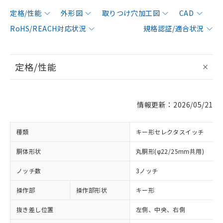
定格/性能
外形図
取りつけ穴加工図
CAD
RoHS/REACH対応状況
規格認証/適合状況
定格/性能
情報更新：2026/05/21
種類
キー形セレクタスイッチ
胴体形状
丸胴形(φ22/25mm共用)
ノッチ数
3ノッチ
操作部
操作部形状
キー形
抜き差し位置
左側、中央、右側