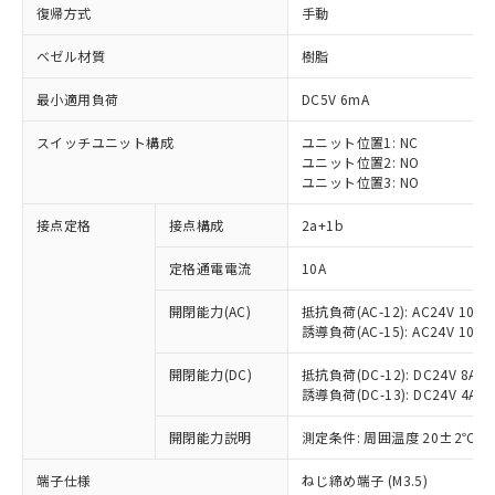
復帰方式
手動
ベゼル材質
樹脂
最小適用負荷
DC5V 6mA
スイッチユニット構成
ユニット位置1: NC
ユニット位置2: NO
ユニット位置3: NO
接点定格
接点構成
2a+1b
定格通電電流
10A
※1 対応状況
開閉能力(AC)
抵抗負荷(AC-12): AC24V 10A/A
誘導負荷(AC-15): AC24V 10A/AC
対応済み：EU RoHS指令（10物質）の
非含有に対応した製品が提供可能な商品で
開閉能力(DC)
抵抗負荷(DC-12): DC24V 8A/DC
す。
誘導負荷(DC-13): DC24V 4A/DC
対応予定：EU RoHS指令（10物質）の非含
ご利用条件
有に対応した製品に切り替える予定のある
開閉能力説明
測定条件: 周囲温度 20±2℃、
商品です。
対応予定なし：EU RoHS指令（10物質）の
端子仕様
ねじ締め端子 (M3.5)
以下の条件をお読みいただき、同意のうえ