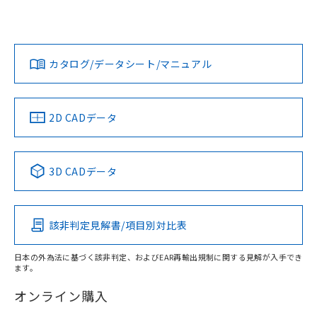
UL認証
CSA認証
CEマーキング
欄に対応日を記載しておりました。
既に当社にて対応品への在庫切替を完了
Yes
Yes
Yes
対応状況
対応予定月
※1
※2
していることから、特段のことがない限
ダウンロードデータをご利用いただく前に、以下を必ずお読
り、2022年1月12日より割愛しておりま
みください。
カタログ/データシート/マニュアル
対応済み
す。
ソフトウェアの使用条件
LR型式承認
DNV型式承認
BV型式承認
KR型式承
（イギリス
（ノルウェー
（フランス
（韓国
船舶規格）
船舶規格）
船舶規格）
船舶規格
中国 RoHS
注意事項・凡例
2D CADデータ
No
No
No
No
中国 RoHS表
※1 ※2
3D CADデータ
この製品の規格認証/適合状況ページへ
Pb
Hg
Cd
Cr(VI)
その他の認証はこちらのページからご検索ください
該非判定見解書/項目別対比表
X
O
O
O
日本の外為法に基づく該非判定、およびEAR再輸出規制に関する見解が入手でき
ます。
"対応済み"や非含有の記載がされた商品であっても、流通
在庫等で未対応品が混在する可能性があります。
オンライン購入
非含有品が必要な際は、弊社営業部門もしくは販売店へお