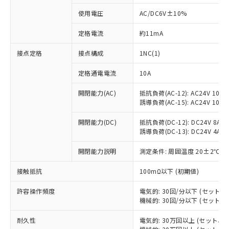
使用電圧
AC/DC6V±10%
定格電流
約11mA
※1 対応状況
接点定格
接点構成
1NC(1)
定格通電電流
10A
対応済み：EU RoHS指令（10物質）の
非含有に対応した製品が提供可能な商品で
開閉能力(AC)
抵抗負荷(AC-12): AC24V 10A/A
す。
誘導負荷(AC-15): AC24V 10A/AC
対応予定：EU RoHS指令（10物質）の非含
ご利用条件
有に対応した製品に切り替える予定のある
開閉能力(DC)
抵抗負荷(DC-12): DC24V 8A/DC
商品です。
誘導負荷(DC-13): DC24V 4A/DC
対応予定なし：EU RoHS指令（10物質）の
以下の条件をお読みいただき、同意のうえ
非含有に非対応の商品で、対応品を出す予
開閉能力説明
測定条件: 周囲温度 20±2℃、
ご利用ください。
定はありません。
調査・確認中：EU RoHS指令（10物質）の
接触抵抗
100mΩ以下 (初期値)
本サービスは、当社制御機器事業取扱
※1 中国RoHS○×表
非含有の対応状況を調査中または確認中の
商品の当社在庫状況および標準価格
許容操作頻度
電気的: 30回/分以下 (セット
商品です。
(税抜)を提供させていただくもので
機械的: 30回/分以下 (セット
「○」：最大均質材料含有率が中国RoHSの
非該当品：ライセンス料など無形物で、有
す。
基準値以下であることを示します。
害物質有無と関係のない商品です。
当社制御機器事業取扱商品の中には、
耐久性
電気的: 30万回以上 (セット、
「×」：最大均質材料含有率が中国RoHSの
仕入先様の事情により、非含有部品として