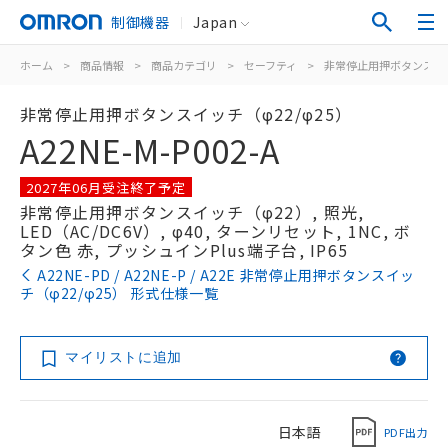
制御機器
Japan
ホーム
>
商品情報
>
商品カテゴリ
>
セーフティ
>
非常停止用押ボタンスイ
非常停止用押ボタンスイッチ（φ22/φ25）
A22NE-M-P002-A
2027年06月受注終了予定
非常停止用押ボタンスイッチ（φ22）, 照光,
LED（AC/DC6V）, φ40, ターンリセット, 1NC, ボ
タン色 赤, プッシュインPlus端子台, IP65
A22NE-PD / A22NE-P / A22E 非常停止用押ボタンスイッ
チ（φ22/φ25） 形式仕様一覧
マイリストに追加
日本語
PDF出力