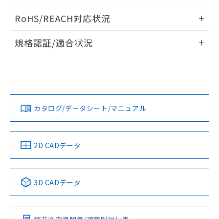
ログイン/会員登録いただくと、CADデータをダウンロー
RoHS/REACH対応状況
ドすることができます。
情報更新：2026/7/29
規格認証/適合状況
ログイン/会員登録
EU RoHS
注意事項・凡例
UL認証
CSA認証
CEマーキング
Yes
Yes
Yes
対応状況
対応予定月
※1
※2
ダウンロードデータをご利用いただく前に、以下を必ずお読
みください。
カタログ/データシート/マニュアル
対応済み
ソフトウェアの使用条件
LR型式承認
DNV型式承認
BV型式承認
KR型式承
（イギリス
（ノルウェー
（フランス
（韓国
船舶規格）
船舶規格）
船舶規格）
船舶規格
中国 RoHS
注意事項・凡例
2D CADデータ
No
No
No
No
中国 RoHS表
※1 ※2
3D CADデータ
この製品の規格認証/適合状況ページへ
Pb
Hg
Cd
Cr(VI)
その他の認証はこちらのページからご検索ください