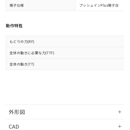
い合わせください。
お客様が当ウェブサイト上で当社にご
端子仕様
プッシュインPlus端子台
※3 非含有証明書ダウンロード
登録された部品リストについて、当社
および当社の共同利用者が、当社の製
下記の非含有証明書をダウンロードするこ
品・サービスに関するお客様との取
動作特性
とができます。
合意する
キャンセル
引・商談に必要な範囲で利用すること
をご了承ください。
EU RoHS指令（10物質）の非含有証明書
※当社の共同利用者とは、
"個人情報
もどりの力(RF)
51物質の非含有証明書（当社基準）
の共同利用に関して"
の「1.共同利
※本証明書は発行日時点で非含有を証明す
全体の動きに必要な力(TTF)
用者の範囲」に記載されている法人を
るもので、過去に遡って非含有を証明する
指します。
ものではありません。
全体の動き(TT)
また、RoHS指令のフタル酸エステル類４
物質の対応では、対応完了までの期間は出
荷製品に未対応品が混在することから備考
欄に対応日を記載しておりました。
既に当社にて対応品への在庫切替を完了
していることから、特段のことがない限
り、2022年1月12日より割愛しておりま
外形図
す。
情報更新：2024/08/08
CAD