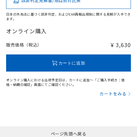
該非判定見解書/項目別対比表
X
O
O
O
日本の外為法に基づく該非判定、およびEAR再輸出規制に関する見解が入手でき
ます。
"対応済み"や非含有の記載がされた商品であっても、流通
在庫等で未対応品が混在する可能性があります。
オンライン購入
非含有品が必要な際は、弊社営業部門もしくは販売店へお
問い合わせください。
¥ 3,630
販売価格（税込）
この製品のRoHS/REACH対応状況ページへ
カートに追加
オンライン購入における出荷予定日は、カートに追加～「ご購入手続き：価
格・納期の確認」画面にてご確認ください。
カートをみる
ページ先頭へ戻る