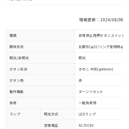
情報更新：2024/08/08
種類
非常停止用押ボタンスイッチ
胴体形状
丸胴形(φ22/リング使用時φ25
照光/非照光
照光
ボタン形状
きのこ 中形(φ40mm)
ボタン色
赤
動作機能
ターンリセット
負荷
一般負荷用
ランプ
照光方式
LEDランプ
定格電圧
AC/DC6V