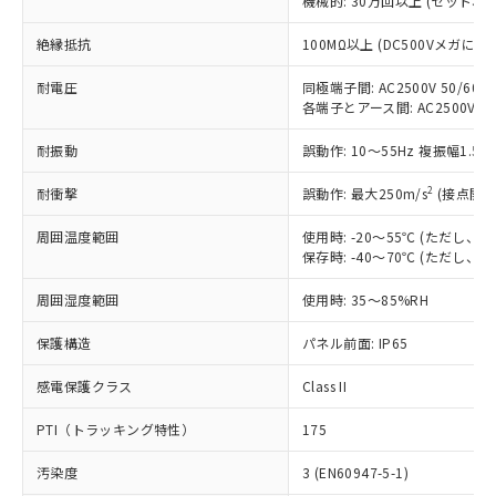
本サービスの対象外となる商品もある
機械的: 30万回以上 (セット、
基準値を超えていることを示します。
いたものが、含有品と判明した場合などや
当社は、これら貴社製品のうち、外国
ことをご了承ください。
「－」：未確認です。当社販売部門へお問
むを得ず変更することがあります。
為替および外国貿易法に定める商品
絶縁抵抗
100MΩ以上 (DC500Vメガ
在庫状況および標準価格照会結果は、
い合わせください。
（以下｢規制貨物等」という）を輸出
記載している更新日時点での社内デー
*EU RoHS指令（10物質）：
または国外への提供する場合は、日本
耐電圧
同極端子間: AC2500V 50/6
記
タに基づき作成されるものであり、閲
説明
鉛(Pb) 1000ppm以下、 水銀(Hg) 1000ppm以下、 カド
*中国RoHS10物質の基準値 (GB/T26572)：
各端子とアース間: AC2500V 50/
国政府の輸出許可(または役務取引許
号
覧された時点での実際の在庫および標
ミウム(Cd) 100ppm以下、
Pb(鉛) :1000ppm、 Hg(水銀) : 1000ppm、 Cd(カドミウ
可)を取得するなどの必要な手続きを
六価クロム(Cr(Ⅵ)) 1000ppm以下、ポリ臭化ビフェニル
ム) : 100ppm、
準価格とは異なる場合があることをご
耐振動
類(PBB) 1000ppm以下、ポリ臭化ジフェニルエーテル類
誤動作: 10～55Hz 複振幅1.5
Cr(Ⅵ)(六価クロム) : 1000ppm、 PBBs(ポリ臭化ビフェ
とります。
了承ください。
(PBDE) 1000ppm以下、フタル酸ビス(2-エチルヘキシ
○
一定数以上の在庫あり
ニル類) : 1000ppm、 PBDEs(ポリ臭化ジフェニルエーテ
当社は規制貨物を破棄する場合は、完
ル) (DEHP)(別名：DOP) 1000ppm以下、フタル酸ブチ
正式な納期状況および標準価格はお客
ル類) : 1000ppm、
2
耐衝撃
誤動作: 最大250m/s
(接点開離
ルベンジル（BBP） 1000ppm以下、フタル酸ジブチル
全に破砕するなど、違法に輸出されな
DBP(フタル酸ジブチル) : 1000ppm、 DIBP(フタル酸ジ
様のお取引先、またはお客様担当のオ
（DBP） 1000ppm以下、フタル酸ジイソブチル
イソブチル) : 1000ppm、 BBP(フタル酸ブチルベンジ
△
一定数には満たないが在庫あり
いよう必要な手段を講じます。
ムロン制御機器販売店・当社販売員に
(DIBP) 1000ppm以下
周囲温度範囲
ル) : 1000ppm、
使用時: -20～55℃ (ただし
当社は貴社製品を、核兵器、ミサイ
但し、RoHS指令で産業用監視および制御機器に対する
DEHP(フタル酸ビス(2-エチルヘキシル)) : 1000ppm
ご相談ください。
保存時: -40～70℃ (ただし
適用除外項目は除く。
ル、化学兵器、生物兵器またはその他
－
在庫なし(最新の在庫状況につ
オムロン制御機器販売店や当社販売拠
フタル酸エステル類の４物質については閾値を超える意
武器並びにこれらの製造装置等に一切
いては、お客様のお取引先、ま
周囲湿度範囲
図的な使用がないことを確認しています。
使用時: 35～85%RH
点は「
販売ネットワーク
」をご確認
※2 環境保護使用期限
使用いたしません。
たはお客様担当のオムロン制御
ください。
当社は、貴社製品を第三者に販売する
保護構造
パネル前面: IP65
機器販売店・当社販売員にご確
在庫状況および標準価格結果を当社の
※2 対応予定月
「ｅ」：有害物質（10物質）のすべてが基
場合は、上記1、2および3の内容を当
認ください)
事前の承諾なく第三者に漏洩または開
準値以下であることを示します。
感電保護クラス
Class II
該第三者に通知します。また当社は、
示しないようお願いします。
部品在庫の切り替え状況などにより、予定
「10」：通常の使用状況下において有害物
販売先および販売に係わる関係者が違
マイパーツ機能（部品リスト作成サー
空
受注生産機種、また在庫状況の
PTI（トラッキング特性）
175
月が前後することがあります。
質が外部に漏えいし、環境に深刻な影響を
法に輸出するおそれがある場合は、取
ビス）をご利用いただくには、I-Web
白
情報を公開していない機種
及ぼさない年数を意味します。
り引きをいたしません。
メンバーズにご登録されている必要が
汚染度
3 (EN60947-5-1)
「－」：未確認です。当社販売部門へお問
あります。