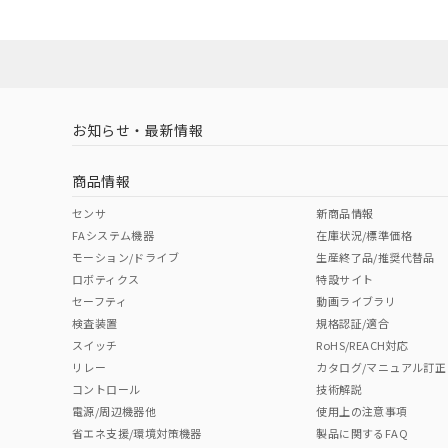
既に当社にて対応
対応状況
対応予定月
※1
※2
り割愛しておりま
ダウンロードデータをご利用いただく前に、以下を必ずお読
対応済み
ソフトウェアの使用条件
お知らせ・最新情報
中国 RoHS
注意事項・凡例
商品情報
中国 RoHS表
※1 ※2
センサ
新商品情報
FAシステム機器
在庫状況/標準価格
Pb
Hg
Cd
Cr(V
モーション/ドライブ
生産終了品/推奨代替品
ロボティクス
特設サイト
セーフティ
動画ライブラリ
検査装置
規格認証/適合
O
O
O
O
スイッチ
RoHS/REACH対応
リレー
カタログ/マニュアル訂正
コントロール
技術解説
"対応済み"や非含有の記載がされた商品であっても、流通
電源/周辺機器他
使用上の注意事項
非含有品が必要な際は、弊社営業部門もしくは販売店へお
省エネ支援/環境対策機器
製品に関するFAQ