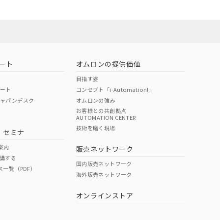
22年1月12日よ
お問い合わせ
ート
オムロンの提供価値
目指す姿
ポート
コンセプト「i-Automation!」
ジャパンデスク
オムロンの強み
お客様との共創拠点
AUTOMATION CENTER
DIBP
BBP
DEHP
環境保護
技術を磨く現場
・セミナ
使用期限
案内
販売ネットワーク
講する
O
O
O
e
国内販売ネットワーク
ス一覧（PDF）
海外販売ネットワーク
オンラインストア