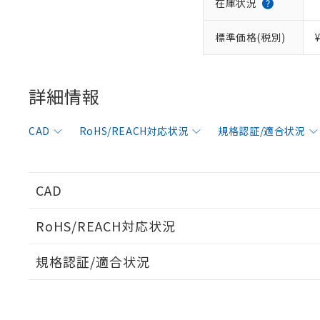
在庫状況
「－」：未確認で
鉛(Pb) 1000ppm以下、
くものです。
う）を輸出ま
記
説明
六価クロム(Cr(Ⅵ)) 1
当社制御機器
などの必要な
フタル酸ビス(2-エチルヘ
号
*中国RoHS10物質の基準値 
標準価格(税別)
ル（DBP） 1000ppm
在庫状況およ
当社は規制貨
Pb(鉛) :1000ppm、 Hg
但し、RoHS指令で産
のであり、閲
ます。
Cr(Ⅵ)(六価クロム) : 
フタル酸エステル類の４
○
一定数以
DBP(フタル酸ジブチル) :
い。
当社は貴社製
DEHP(フタル酸ビス(2-エ
正式な納期状
置等に一切使
詳細情報
当社販売員に
※2 対応予定月
△
一定数に
当社は、貴社
オムロン制御
また当社は、
※2 環境保護使
在庫状況およ
CAD
RoHS/REACH対応状況
規格認証/適合状況
部品在庫の切り替
たしません。
－
在庫なし
す。
「ｅ」：有害物質
機器販売
マイパーツ機
「10」：通常の
ている必要が
味します。
空
受注生産
CAD
お客様が当ウ
※3 非含有証明
「－」：未確認で
白
が、当社の製
さい。
下記の非含有証明
RoHS/REACH対応状況
※当社の共同
ログイン/会員登録いただくと、CADデータをダウンロ
いる法人を指
EU RoHS指令（
規格認証/適合状況
51物質の非含有証
※本証明書は発行
EU RoHS
注意事項・凡例
A22L-HYについての規格認証/適合状況については、「カ
また、RoHS指
にお問い合わせください。
混在することから