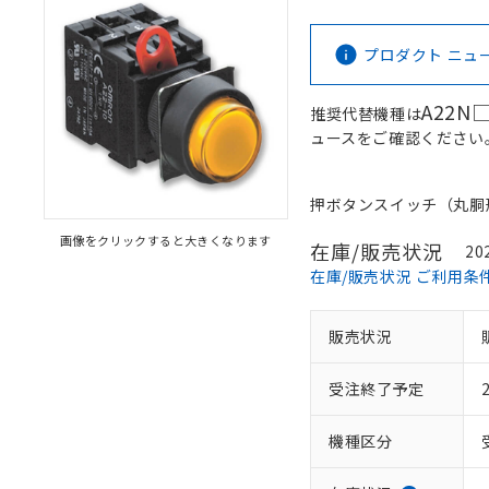
プロダクト ニュース 
A22N
推奨代替機種は
ュースをご確認ください
押ボタンスイッチ（丸胴形φ2
画像をクリックすると大きくなります
在庫/販売状況
※1 対応状況
20
在庫/販売状況 ご利用条
対応済み：EU
対応予定：EU R
販売状況
対応予定なし：EU
調査・確認中：EU
ご利用条件
受注終了予定
非該当品：ライセ
※1 中国RoHS
仕入先様の事情に
があります。
機種区分
以下の条件をお読
「○」：最大均質
「×」：最大均質
本サービスは
当社は、これ
*EU RoHS指令（10物