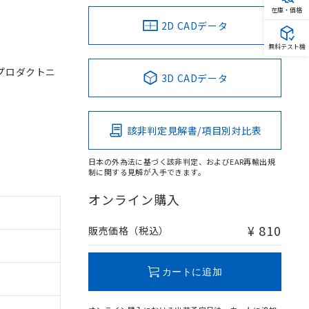
在庫・価格
2D CADデータ
無料テスト機
プロダクトニ
3D CADデータ
該非判定見解書/項目別対比表
日本の外為法に基づく該非判定、およびEAR再輸出規
制に関する見解が入手できます。
。
オンライン購入
商品です。
定はありません。
¥ 810
販売価格（税込）
商品です。
を得ず変更すること
カートに追加
を提供させていただ
規制貨物等」とい