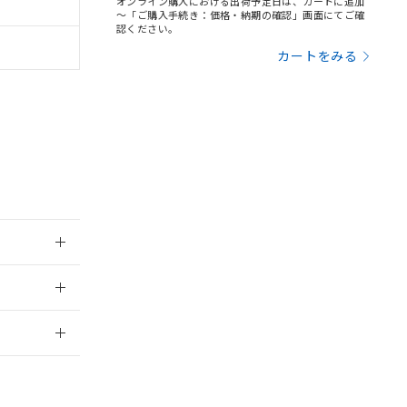
オンライン購入における出荷予定日は、カートに追加
引許可)を取得する
～「ご購入手続き：価格・納期の確認」画面にてご確
BDE) 1000ppm以下、
認ください。
をご了承ください。
0ppm以下、フタル酸ジブチ
基づき作成されるも
う必要な手段を講じ
カートをみる
ことをご了承くださ
) : 1000ppm、
 1000ppm、
びにこれらの製造装
ン制御機器販売店・
三者に通知します。
さい。
合は、取り引きをい
ないようお願いしま
のオムロン制御
バーズにご登録され
及ぼさない年数を意
び当社の共同利用者
ることをご了承くだ
：2006/4/1
範囲」に記載されて
2026/7/29
のではありません。
または販売店
荷製品に未対応品が