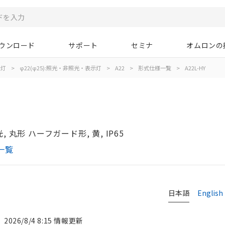
ウンロード
サポート
セミナ
オムロンの
示灯
>
φ22(φ25):照光・非照光・表示灯
>
A22
>
形式仕様一覧
>
A22L-HY
 丸形 ハーフガード形, 黄, IP65
一覧
日本語
English
2026/8/4 8:15 情報更新