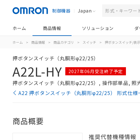
制御機器
Japan
ホーム
商品情報
ソリューション
ダ
ホーム
>
商品情報
>
商品カテゴリ
>
スイッチ
>
押ボタンスイッチ/表
押ボタンスイッチ（丸胴形φ22/25）
A22L-HY
2027年06月受注終了予定
押ボタンスイッチ（丸胴形φ22/25）, 操作部単品, 照光,
A22 押ボタンスイッチ（丸胴形φ22/25） 形式仕様
商品概要
推奨代替機種情報