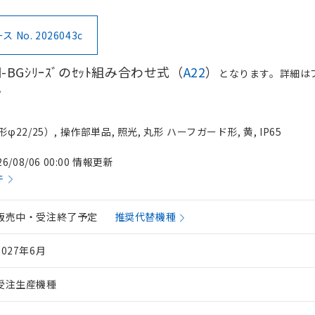
No. 2026043c
□-BGｼﾘｰｽﾞのｾｯﾄ組み合わせ式（
A22
）
となります。詳細は
。
2/25）, 操作部単品, 照光, 丸形 ハーフガード形, 黄, IP65
26/08/06 00:00 情報更新
件
 RoHS指令（10物質）の非含有に対応した製品が提供可能な商品です
oHS指令（10物質）の非含有に対応した製品に切り替える予定のある
販売中・受注終了予定
推奨代替機種
 RoHS指令（10物質）の非含有に非対応の商品で、対応品を出す予
 RoHS指令（10物質）の非含有の対応状況を調査中または確認中の
2027年6月
ンス料など無形物で、有害物質有無と関係のない商品です。
○×表
より、非含有部品としていたものが、含有品と判明した場合などやむ
みいただき、同意のうえご利用ください。
受注生産機種
材料含有率が中国RoHSの基準値以下であることを示します。
材料含有率が中国RoHSの基準値を超えていることを示します。
、当社制御機器事業取扱商品の当社在庫状況および標準価格(税抜)
ら貴社製品のうち、外国為替および外国貿易法に定める商品（以下｢
質）：