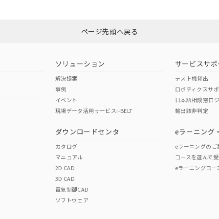
品への在庫切替を完了していることから、特段のことがない限り、20
非含有証明書
※3
す。
みください。
ページ先頭へ戻る
ダウンロードはこちら
ソリューション
サービスサポ
解決提案
テスト機貸出
事例
ロボティクスサ
イベント
日本語相談窓口
現場データ活用サービスi-BELT
輸出該非判定
I)
PBBs
PBDEs
DBP
ダウンロードセンタ
eラーニング
カタログ
eラーニングのご
マニュアル
コースを選んで受
O
O
O
2D CAD
eラーニングコー
3D CAD
電気制御CAD
在庫等で未対応品が混在する可能性があります。
ソフトウェア
問い合わせください。