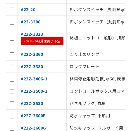
A22-20
押ボタンスイッチ（丸胴形φ22/2
以下の条件をお読みいただき、同意のうえ
ご利用ください。
A22-3200
押ボタンスイッチ（丸胴形φ22/
本サービスは、当社制御機器事業取扱
A22Z-3323
商品の当社在庫状況および標準価格(税
銘板ユニット（一般形）, 彫刻板
2027年6月受注終了予定
抜)を提供させていただくものです。
当社制御機器事業取扱商品の中には、
A22Z-3360
回り止めリング
本サービスの対象外となる商品もある
ことをご了承ください。
A22Z-3380
ロックプレート
在庫状況および標準価格照会結果は、
記載している更新日時点での社内デー
A22Z-3466-1
非常停止用彫刻板, φ60, 表示内容 
タに基づき作成されるものであり、閲
記
説明
覧された時点での実際の在庫および標
号
A22Z-3500-1
コントロールボックス用コネクタ,
準価格とは異なる場合があることをご
了承ください。
○
一定数以上の在庫あり
A22Z-3530
パネルプラグ, 丸形
正式な納期状況および標準価格はお客
様のお取引先、またはお客様担当のオ
A22Z-3600F
防水キャップ, 平形用
ムロン制御機器販売店・当社販売員に
△
一定数には満たないが在庫あり
ご相談ください。
A22Z-3600G
防水キャップ, フルガード用
オムロン制御機器販売店や当社販売拠
－
在庫なし(最新の在庫状況につ