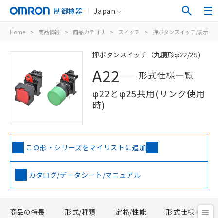
制御機器
Japan
Home
>
商品情報
>
商品カテゴリ
>
スイッチ
>
押ボタンスイッチ/表示灯
押ボタンスイッチ（丸胴形φ22/25)
A22
形式仕様一覧
φ22とφ25共用(リング使用
時)
この形・シリーズをマイリストに追加
カタログ/データシート/マニュアル
商品の特長
形式/種類
定格/性能
形式仕様一覧