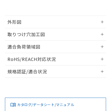
EU RoHS指令（10物質）の非含有証明書
※当社の共同利用者とは、
"個人情報
51物質の非含有証明書（当社基準）
の共同利用に関して"
の「1.共同利
※本証明書は発行日時点で非含有を証明す
用者の範囲」に記載されている法人を
るもので、過去に遡って非含有を証明する
指します。
外形図
ものではありません。
また、RoHS指令のフタル酸エステル類４
情報更新：2026/05/21
取りつけ穴加工図
物質の対応では、対応完了までの期間は出
荷製品に未対応品が混在することから備考
情報更新：2026/05/21
欄に対応日を記載しておりました。
適合負荷領域図
既に当社にて対応品への在庫切替を完了
していることから、特段のことがない限
情報更新：2026/05/21
RoHS/REACH対応状況
り、2022年1月12日より割愛しておりま
す。
情報更新：2026/7/29
規格認証/適合状況
EU RoHS
注意事項・凡例
UL認証
CSA認証
CEマーキング
Yes
Yes
Yes
対応状況
対応予定月
※1
※2
カタログ/データシート/マニュアル
対応済み