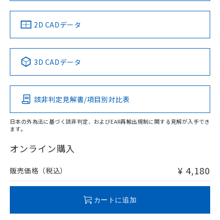
LR型式承認
DNV型式承認
BV型式承認
KR型式承
（イギリス
（ノルウェー
（フランス
（韓国
船舶規格）
船舶規格）
船舶規格）
船舶規格
中国 RoHS
注意事項・凡例
2D CADデータ
No
No
No
No
中国 RoHS表
※1 ※2
3D CADデータ
この製品の規格認証/適合状況ページへ
Pb
Hg
Cd
Cr(VI)
その他の認証はこちらのページからご検索ください
該非判定見解書/項目別対比表
X
O
O
O
日本の外為法に基づく該非判定、およびEAR再輸出規制に関する見解が入手でき
ます。
"対応済み"や非含有の記載がされた商品であっても、流通
在庫等で未対応品が混在する可能性があります。
オンライン購入
非含有品が必要な際は、弊社営業部門もしくは販売店へお
問い合わせください。
¥ 4,180
販売価格（税込）
この製品のRoHS/REACH対応状況ページへ
カートに追加