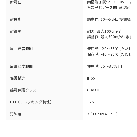
準価格とは異なる場合があることをご
耐電圧
同極端子間: AC2500V 50/60H
類(PBB) 1000ppm以下、ポリ臭化ジフェニルエーテル類
Cr(Ⅵ)(六価クロム) : 1000ppm、 PBBs(ポリ臭化ビフェ
とります。
了承ください。
各端子とアース間: AC2500V 50
(PBDE) 1000ppm以下、フタル酸ビス(2-エチルヘキシ
○
一定数以上の在庫あり
ニル類) : 1000ppm、 PBDEs(ポリ臭化ジフェニルエーテ
当社は規制貨物を破棄する場合は、完
ル) (DEHP)(別名：DOP) 1000ppm以下、フタル酸ブチ
正式な納期状況および標準価格はお客
ル類) : 1000ppm、
ルベンジル（BBP） 1000ppm以下、フタル酸ジブチル
全に破砕するなど、違法に輸出されな
DBP(フタル酸ジブチル) : 1000ppm、 DIBP(フタル酸ジ
耐振動
誤動作: 10～55Hz 複振幅 1
様のお取引先、またはお客様担当のオ
（DBP） 1000ppm以下、フタル酸ジイソブチル
イソブチル) : 1000ppm、 BBP(フタル酸ブチルベンジ
△
一定数には満たないが在庫あり
いよう必要な手段を講じます。
ムロン制御機器販売店・当社販売員に
(DIBP) 1000ppm以下
ル) : 1000ppm、
2
当社は貴社製品を、核兵器、ミサイ
耐衝撃
耐久: 最大1000m/s
但し、RoHS指令で産業用監視および制御機器に対する
DEHP(フタル酸ビス(2-エチルヘキシル)) : 1000ppm
ご相談ください。
適用除外項目は除く。
2
誤動作: 最大600m/s
(誤動作
ル、化学兵器、生物兵器またはその他
－
在庫なし(最新の在庫状況につ
オムロン制御機器販売店や当社販売拠
フタル酸エステル類の４物質については閾値を超える意
武器並びにこれらの製造装置等に一切
いては、お客様のお取引先、ま
図的な使用がないことを確認しています。
点は「
販売ネットワーク
」をご確認
周囲温度範囲
使用時: -20～55℃ (ただ
※2 環境保護使用期限
使用いたしません。
たはお客様担当のオムロン制御
ください。
保存時: -40～70℃ (ただ
当社は、貴社製品を第三者に販売する
機器販売店・当社販売員にご確
在庫状況および標準価格結果を当社の
※2 対応予定月
「ｅ」：有害物質（10物質）のすべてが基
場合は、上記1、2および3の内容を当
認ください)
事前の承諾なく第三者に漏洩または開
周囲湿度範囲
使用時: 35～85%RH
準値以下であることを示します。
該第三者に通知します。また当社は、
示しないようお願いします。
部品在庫の切り替え状況などにより、予定
「10」：通常の使用状況下において有害物
販売先および販売に係わる関係者が違
マイパーツ機能（部品リスト作成サー
保護構造
IP65
空
受注生産機種、また在庫状況の
月が前後することがあります。
質が外部に漏えいし、環境に深刻な影響を
法に輸出するおそれがある場合は、取
ビス）をご利用いただくには、I-Web
白
情報を公開していない機種
及ぼさない年数を意味します。
り引きをいたしません。
感電保護クラス
Class II
メンバーズにご登録されている必要が
「－」：未確認です。当社販売部門へお問
あります。
い合わせください。
PTI（トラッキング特性）
175
お客様が当ウェブサイト上で当社にご
※3 非含有証明書ダウンロード
登録された部品リストについて、当社
汚染度
3 (IEC60947-5-1)
および当社の共同利用者が、当社の製
下記の非含有証明書をダウンロードするこ
品・サービスに関するお客様との取
とができます。
合意する
キャンセル
引・商談に必要な範囲で利用すること
をご了承ください。