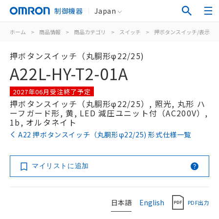
制御機器
Japan
ホーム
>
商品情報
>
商品カテゴリ
>
スイッチ
>
押ボタンスイッチ/表示灯
押ボタンスイッチ（丸胴形φ22/25)
A22L-HY-T2-01A
2027年06月受注終了予定
押ボタンスイッチ（丸胴形φ22/25）, 照光, 丸形 ハ
ーフガード形, 黄, LED 減圧ユニット付（AC200V）,
1b, オルタネイト
A22 押ボタンスイッチ（丸胴形φ22/25) 形式仕様一覧
マイリストに追加
日本語
English
PDF出力