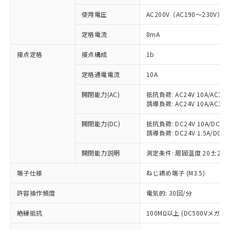
対応済み：EU RoHS指令（10物質）の
使用電圧
AC200V（AC190～230V）
非含有に対応した製品が提供可能な商品で
す。
定格電流
8mA
対応予定：EU RoHS指令（10物質）の非含
ご利用条件
有に対応した製品に切り替える予定のある
接点定格
接点構成
1b
商品です。
定格通電電流
10A
対応予定なし：EU RoHS指令（10物質）の
以下の条件をお読みいただき、同意のうえ
非含有に非対応の商品で、対応品を出す予
ご利用ください。
開閉能力(AC)
抵抗負荷: AC24V 10A/AC110V
定はありません。
誘導負荷: AC24V 10A/AC110V
調査・確認中：EU RoHS指令（10物質）の
本サービスは、当社制御機器事業取扱
※1 中国RoHS○×表
非含有の対応状況を調査中または確認中の
商品の当社在庫状況および標準価格
開閉能力(DC)
抵抗負荷: DC24V 10A/DC110V
商品です。
誘導負荷: DC24V 1.5A/DC110V
(税抜)を提供させていただくもので
「○」：最大均質材料含有率が中国RoHSの
非該当品：ライセンス料など無形物で、有
す。
基準値以下であることを示します。
害物質有無と関係のない商品です。
開閉能力説明
測定条件: 周囲温度 20±2℃
当社制御機器事業取扱商品の中には、
「×」：最大均質材料含有率が中国RoHSの
仕入先様の事情により、非含有部品として
本サービスの対象外となる商品もある
基準値を超えていることを示します。
いたものが、含有品と判明した場合などや
端子仕様
ねじ締め端子 (M3.5)
当社は、これら貴社製品のうち、外国
ことをご了承ください。
「－」：未確認です。当社販売部門へお問
むを得ず変更することがあります。
為替および外国貿易法に定める商品
在庫状況および標準価格照会結果は、
い合わせください。
許容操作頻度
電気的: 30回/分
（以下｢規制貨物等」という）を輸出
記載している更新日時点での社内デー
*EU RoHS指令（10物質）：
または国外への提供する場合は、日本
記
タに基づき作成されるものであり、閲
説明
絶縁抵抗
100MΩ以上 (DC500Vメガ)
鉛(Pb) 1000ppm以下、 水銀(Hg) 1000ppm以下、 カド
*中国RoHS10物質の基準値 (GB/T26572)：
国政府の輸出許可(または役務取引許
号
覧された時点での実際の在庫および標
ミウム(Cd) 100ppm以下、
Pb(鉛) :1000ppm、 Hg(水銀) : 1000ppm、 Cd(カドミウ
可)を取得するなどの必要な手続きを
六価クロム(Cr(Ⅵ)) 1000ppm以下、ポリ臭化ビフェニル
ム) : 100ppm、