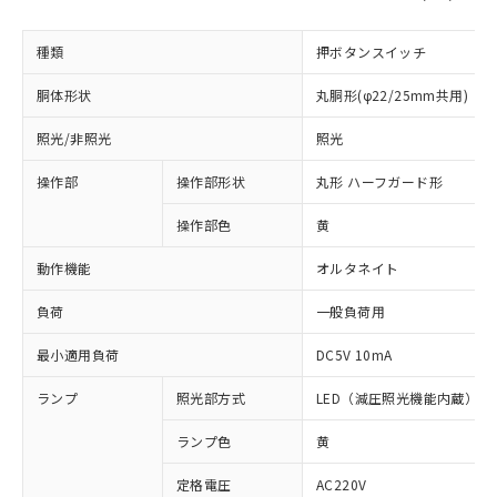
種類
押ボタンスイッチ
胴体形状
丸胴形(φ22/25mm共用)
照光/非照光
照光
操作部
操作部形状
丸形 ハーフガード形
操作部色
黄
動作機能
オルタネイト
負荷
一般負荷用
最小適用負荷
DC5V 10mA
ランプ
照光部方式
LED（減圧照光機能内蔵）
ランプ色
黄
※1 対応状況
定格電圧
AC220V