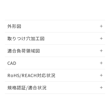
とができます。
合意する
キャンセル
引・商談に必要な範囲で利用すること
をご了承ください。
EU RoHS指令（10物質）の非含有証明書
※当社の共同利用者とは、
"個人情報
51物質の非含有証明書（当社基準）
の共同利用に関して"
の「1.共同利
※本証明書は発行日時点で非含有を証明す
用者の範囲」に記載されている法人を
外形図
るもので、過去に遡って非含有を証明する
指します。
ものではありません。
情報更新：2026/05/21
また、RoHS指令のフタル酸エステル類４
取りつけ穴加工図
物質の対応では、対応完了までの期間は出
荷製品に未対応品が混在することから備考
情報更新：2026/05/21
適合負荷領域図
欄に対応日を記載しておりました。
既に当社にて対応品への在庫切替を完了
情報更新：2026/05/21
CAD
していることから、特段のことがない限
り、2022年1月12日より割愛しておりま
ログイン/会員登録いただくと、CADデータをダウンロー
す。
RoHS/REACH対応状況
ドすることができます。
情報更新：2026/7/29
規格認証/適合状況
ログイン/会員登録
EU RoHS
注意事項・凡例
UL認証
CSA認証
CEマーキング
Yes
Yes
Yes