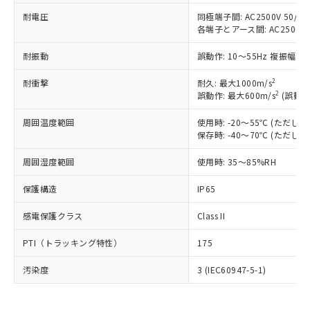
鉛(Pb) 1000ppm以下、 水銀(Hg) 1000ppm以下、 カド
*中国RoHS10物質の基準値 (GB/T26572)：
国政府の輸出許可(または役務取引許
号
覧された時点での実際の在庫および標
ミウム(Cd) 100ppm以下、
Pb(鉛) :1000ppm、 Hg(水銀) : 1000ppm、 Cd(カドミウ
耐電圧
同極端子間: AC2500V 50/60H
可)を取得するなどの必要な手続きを
六価クロム(Cr(Ⅵ)) 1000ppm以下、ポリ臭化ビフェニル
ム) : 100ppm、
準価格とは異なる場合があることをご
各端子とアース間: AC2500V 50
類(PBB) 1000ppm以下、ポリ臭化ジフェニルエーテル類
Cr(Ⅵ)(六価クロム) : 1000ppm、 PBBs(ポリ臭化ビフェ
とります。
了承ください。
(PBDE) 1000ppm以下、フタル酸ビス(2-エチルヘキシ
○
一定数以上の在庫あり
ニル類) : 1000ppm、 PBDEs(ポリ臭化ジフェニルエーテ
当社は規制貨物を破棄する場合は、完
ル) (DEHP)(別名：DOP) 1000ppm以下、フタル酸ブチ
正式な納期状況および標準価格はお客
ル類) : 1000ppm、
耐振動
誤動作: 10～55Hz 複振幅 1
ルベンジル（BBP） 1000ppm以下、フタル酸ジブチル
全に破砕するなど、違法に輸出されな
DBP(フタル酸ジブチル) : 1000ppm、 DIBP(フタル酸ジ
様のお取引先、またはお客様担当のオ
（DBP） 1000ppm以下、フタル酸ジイソブチル
イソブチル) : 1000ppm、 BBP(フタル酸ブチルベンジ
△
一定数には満たないが在庫あり
いよう必要な手段を講じます。
2
耐衝撃
耐久: 最大1000m/s
ムロン制御機器販売店・当社販売員に
(DIBP) 1000ppm以下
ル) : 1000ppm、
当社は貴社製品を、核兵器、ミサイ
但し、RoHS指令で産業用監視および制御機器に対する
2
誤動作: 最大600m/s
(誤動作
DEHP(フタル酸ビス(2-エチルヘキシル)) : 1000ppm
ご相談ください。
適用除外項目は除く。
ル、化学兵器、生物兵器またはその他
－
在庫なし(最新の在庫状況につ
オムロン制御機器販売店や当社販売拠
フタル酸エステル類の４物質については閾値を超える意
周囲温度範囲
使用時: -20～55℃ (ただ
武器並びにこれらの製造装置等に一切
いては、お客様のお取引先、ま
図的な使用がないことを確認しています。
点は「
販売ネットワーク
」をご確認
※2 環境保護使用期限
保存時: -40～70℃ (ただ
使用いたしません。
たはお客様担当のオムロン制御
ください。
当社は、貴社製品を第三者に販売する
機器販売店・当社販売員にご確
在庫状況および標準価格結果を当社の
周囲湿度範囲
使用時: 35～85%RH
※2 対応予定月
「ｅ」：有害物質（10物質）のすべてが基
場合は、上記1、2および3の内容を当
認ください)
事前の承諾なく第三者に漏洩または開
準値以下であることを示します。
該第三者に通知します。また当社は、
示しないようお願いします。
保護構造
IP65
部品在庫の切り替え状況などにより、予定
「10」：通常の使用状況下において有害物
販売先および販売に係わる関係者が違
マイパーツ機能（部品リスト作成サー
空
受注生産機種、また在庫状況の
月が前後することがあります。
質が外部に漏えいし、環境に深刻な影響を
法に輸出するおそれがある場合は、取
ビス）をご利用いただくには、I-Web
感電保護クラス
Class II
白
情報を公開していない機種
及ぼさない年数を意味します。
り引きをいたしません。
メンバーズにご登録されている必要が
「－」：未確認です。当社販売部門へお問
PTI（トラッキング特性）
175
あります。
い合わせください。
お客様が当ウェブサイト上で当社にご
※3 非含有証明書ダウンロード
汚染度
3 (IEC60947-5-1)
登録された部品リストについて、当社
および当社の共同利用者が、当社の製
下記の非含有証明書をダウンロードするこ
品・サービスに関するお客様との取