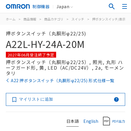
制御機器
Japan
ホーム
>
商品情報
>
商品カテゴリ
>
スイッチ
>
押ボタンスイッチ/表示灯
押ボタンスイッチ（丸胴形φ22/25)
A22L-HY-24A-20M
2027年06月受注終了予定
押ボタンスイッチ（丸胴形φ22/25）, 照光, 丸形 ハ
ーフガード形, 黄, LED（AC/DC24V）, 2a, モーメン
タリ
A22 押ボタンスイッチ（丸胴形φ22/25) 形式仕様一覧
マイリストに追加
日本語
English
PDF出力