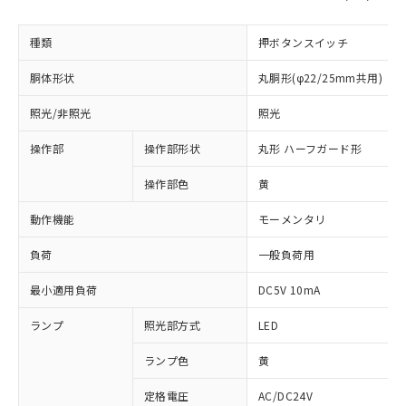
種類
押ボタンスイッチ
胴体形状
丸胴形(φ22/25mm共用)
照光/非照光
照光
操作部
操作部形状
丸形 ハーフガード形
操作部色
黄
動作機能
モーメンタリ
負荷
一般負荷用
最小適用負荷
DC5V 10mA
ランプ
照光部方式
LED
ランプ色
黄
定格電圧
AC/DC24V