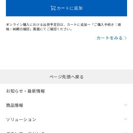
この製品のRoHS/REACH対応状況ページへ
カートに追加
オンライン購入における出荷予定日は、カートに追加～「ご購入手続き：価
格・納期の確認」画面にてご確認ください。
カートをみる
ページ先頭へ戻る
お知らせ・最新情報
商品情報
ソリューション