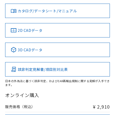
対応状況
対応予定月
※1
※2
ダウンロードデータをご利用いただく前に、以下を必ずお読
みください。
カタログ/データシート/マニュアル
対応済み
ソフトウェアの使用条件
LR型式承認
DNV型式承認
BV型式承認
KR型式承
（イギリス
（ノルウェー
（フランス
（韓国
船舶規格）
船舶規格）
船舶規格）
船舶規格
中国 RoHS
注意事項・凡例
2D CADデータ
No
No
No
No
中国 RoHS表
※1 ※2
3D CADデータ
この製品の規格認証/適合状況ページへ
Pb
Hg
Cd
Cr(VI)
その他の認証はこちらのページからご検索ください
該非判定見解書/項目別対比表
O
O
O
O
日本の外為法に基づく該非判定、およびEAR再輸出規制に関する見解が入手でき
ます。
"対応済み"や非含有の記載がされた商品であっても、流通
在庫等で未対応品が混在する可能性があります。
オンライン購入
非含有品が必要な際は、弊社営業部門もしくは販売店へお
問い合わせください。
¥ 2,910
販売価格（税込）