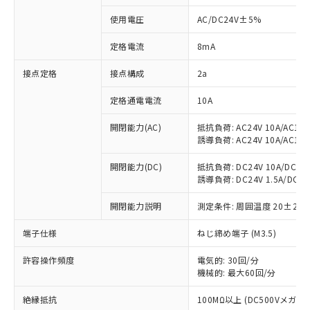
※1 対応状況
使用電圧
AC/DC24V±5%
対応済み：EU RoHS指令（10物質）の
定格電流
8mA
非含有に対応した製品が提供可能な商品で
す。
接点定格
接点構成
2a
対応予定：EU RoHS指令（10物質）の非含
ご利用条件
有に対応した製品に切り替える予定のある
定格通電電流
10A
商品です。
対応予定なし：EU RoHS指令（10物質）の
開閉能力(AC)
抵抗負荷: AC24V 10A/AC110V
以下の条件をお読みいただき、同意のうえ
非含有に非対応の商品で、対応品を出す予
誘導負荷: AC24V 10A/AC110V
ご利用ください。
定はありません。
開閉能力(DC)
抵抗負荷: DC24V 10A/DC110V
調査・確認中：EU RoHS指令（10物質）の
本サービスは、当社制御機器事業取扱
誘導負荷: DC24V 1.5A/DC110V
※1 中国RoHS○×表
非含有の対応状況を調査中または確認中の
商品の当社在庫状況および標準価格
商品です。
(税抜)を提供させていただくもので
開閉能力説明
測定条件: 周囲温度 20±2℃
「○」：最大均質材料含有率が中国RoHSの
非該当品：ライセンス料など無形物で、有
す。
基準値以下であることを示します。
害物質有無と関係のない商品です。
端子仕様
ねじ締め端子 (M3.5)
当社制御機器事業取扱商品の中には、
「×」：最大均質材料含有率が中国RoHSの
仕入先様の事情により、非含有部品として
本サービスの対象外となる商品もある
基準値を超えていることを示します。
いたものが、含有品と判明した場合などや
当社は、これら貴社製品のうち、外国
許容操作頻度
電気的: 30回/分
ことをご了承ください。
「－」：未確認です。当社販売部門へお問
むを得ず変更することがあります。
機械的: 最大60回/分
為替および外国貿易法に定める商品
在庫状況および標準価格照会結果は、
い合わせください。
（以下｢規制貨物等」という）を輸出
記載している更新日時点での社内デー
絶縁抵抗
100MΩ以上 (DC500Vメガ)
*EU RoHS指令（10物質）：
または国外への提供する場合は、日本
記
タに基づき作成されるものであり、閲
説明