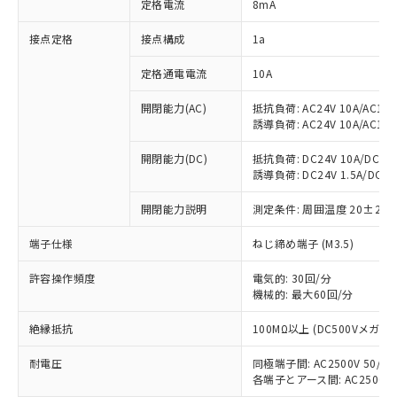
定格電流
8mA
非含有に対応した製品が提供可能な商品で
す。
接点定格
接点構成
1a
対応予定：EU RoHS指令（10物質）の非含
ご利用条件
有に対応した製品に切り替える予定のある
定格通電電流
10A
商品です。
開閉能力(AC)
抵抗負荷: AC24V 10A/AC110V
対応予定なし：EU RoHS指令（10物質）の
以下の条件をお読みいただき、同意のうえ
誘導負荷: AC24V 10A/AC110V
非含有に非対応の商品で、対応品を出す予
ご利用ください。
定はありません。
開閉能力(DC)
抵抗負荷: DC24V 10A/DC110V
調査・確認中：EU RoHS指令（10物質）の
誘導負荷: DC24V 1.5A/DC110V
本サービスは、当社制御機器事業取扱
※1 中国RoHS○×表
非含有の対応状況を調査中または確認中の
商品の当社在庫状況および標準価格
商品です。
開閉能力説明
測定条件: 周囲温度 20±2℃
(税抜)を提供させていただくもので
「○」：最大均質材料含有率が中国RoHSの
非該当品：ライセンス料など無形物で、有
す。
基準値以下であることを示します。
害物質有無と関係のない商品です。
端子仕様
ねじ締め端子 (M3.5)
当社制御機器事業取扱商品の中には、
「×」：最大均質材料含有率が中国RoHSの
仕入先様の事情により、非含有部品として
本サービスの対象外となる商品もある
基準値を超えていることを示します。
いたものが、含有品と判明した場合などや
許容操作頻度
電気的: 30回/分
当社は、これら貴社製品のうち、外国
ことをご了承ください。
「－」：未確認です。当社販売部門へお問
機械的: 最大60回/分
むを得ず変更することがあります。
為替および外国貿易法に定める商品
在庫状況および標準価格照会結果は、
い合わせください。
（以下｢規制貨物等」という）を輸出
記載している更新日時点での社内デー
絶縁抵抗
100MΩ以上 (DC500Vメガ)
*EU RoHS指令（10物質）：
または国外への提供する場合は、日本
記
タに基づき作成されるものであり、閲
説明
鉛(Pb) 1000ppm以下、 水銀(Hg) 1000ppm以下、 カド
*中国RoHS10物質の基準値 (GB/T26572)：
国政府の輸出許可(または役務取引許
号
覧された時点での実際の在庫および標
ミウム(Cd) 100ppm以下、
耐電圧
同極端子間: AC2500V 50/60H
Pb(鉛) :1000ppm、 Hg(水銀) : 1000ppm、 Cd(カドミウ
可)を取得するなどの必要な手続きを
六価クロム(Cr(Ⅵ)) 1000ppm以下、ポリ臭化ビフェニル
ム) : 100ppm、
各端子とアース間: AC2500V 50
準価格とは異なる場合があることをご
類(PBB) 1000ppm以下、ポリ臭化ジフェニルエーテル類
Cr(Ⅵ)(六価クロム) : 1000ppm、 PBBs(ポリ臭化ビフェ
とります。