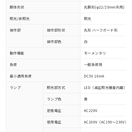
胴体形状
丸胴形(φ22/25mm共用)
照光/非照光
照光
操作部
操作部形状
丸形 ハーフガード形
操作部色
白
動作機能
モーメンタリ
負荷
一般負荷用
最小適用負荷
DC5V 10mA
ランプ
照光部方式
LED（減圧照光機能内蔵）
ランプ色
黄
定格電圧
AC220V
※1 対応状況
使用電圧
AC200V（AC190～230V）
対応済み：EU RoHS指令（10物質）の