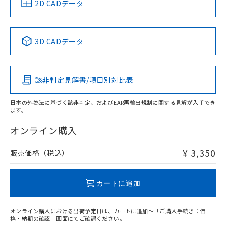
中国 RoHS
注意事項・凡例
2D CADデータ
No
No
No
No
中国 RoHS表
※1 ※2
3D CADデータ
この製品の規格認証/適合状況ページへ
Pb
Hg
Cd
Cr(VI)
その他の認証はこちらのページからご検索ください
該非判定見解書/項目別対比表
X
O
O
O
日本の外為法に基づく該非判定、およびEAR再輸出規制に関する見解が入手でき
ます。
"対応済み"や非含有の記載がされた商品であっても、流通
在庫等で未対応品が混在する可能性があります。
オンライン購入
非含有品が必要な際は、弊社営業部門もしくは販売店へお
問い合わせください。
¥ 3,350
販売価格（税込）
この製品のRoHS/REACH対応状況ページへ
カートに追加
オンライン購入における出荷予定日は、カートに追加～「ご購入手続き：価
格・納期の確認」画面にてご確認ください。