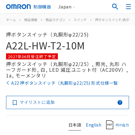
制御機器
Japan
ホーム
>
商品情報
>
商品カテゴリ
>
スイッチ
>
押ボタンスイッチ/表示灯
押ボタンスイッチ（丸胴形φ22/25)
A22L-HW-T2-10M
2027年06月受注終了予定
押ボタンスイッチ（丸胴形φ22/25）, 照光, 丸形 ハ
ーフガード形, 白, LED 減圧ユニット付（AC200V）,
1a, モーメンタリ
A22 押ボタンスイッチ（丸胴形φ22/25) 形式仕様一覧
マイリストに追加
日本語
English
PDF出力