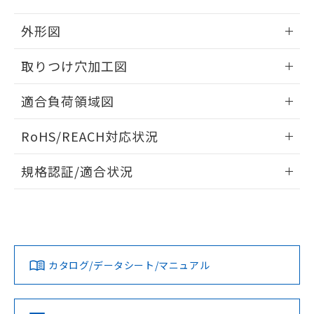
51物質の非含有証明書（当社基準）
の共同利用に関して"
の「1.共同利
※本証明書は発行日時点で非含有を証明す
用者の範囲」に記載されている法人を
外形図
るもので、過去に遡って非含有を証明する
指します。
ものではありません。
情報更新：2026/05/21
取りつけ穴加工図
また、RoHS指令のフタル酸エステル類４
物質の対応では、対応完了までの期間は出
情報更新：2026/05/21
荷製品に未対応品が混在することから備考
適合負荷領域図
欄に対応日を記載しておりました。
既に当社にて対応品への在庫切替を完了
情報更新：2026/05/21
RoHS/REACH対応状況
していることから、特段のことがない限
り、2022年1月12日より割愛しておりま
情報更新：2026/7/29
す。
規格認証/適合状況
EU RoHS
注意事項・凡例
UL認証
CSA認証
CEマーキング
Yes
Yes
Yes
対応状況
対応予定月
※1
※2
カタログ/データシート/マニュアル
対応済み
LR型式承認
DNV型式承認
BV型式承認
KR型式承
（イギリス
（ノルウェー
（フランス
（韓国
船舶規格）
船舶規格）
船舶規格）
船舶規格