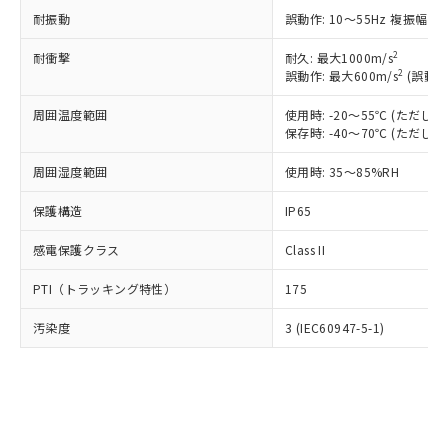
了承ください。
(PBDE) 1000ppm以下、フタル酸ビス(2-エチルヘキシ
○
一定数以上の在庫あり
ニル類) : 1000ppm、 PBDEs(ポリ臭化ジフェニルエーテ
当社は規制貨物を破棄する場合は、完
耐振動
誤動作: 10～55Hz 複振幅 1
ル) (DEHP)(別名：DOP) 1000ppm以下、フタル酸ブチ
正式な納期状況および標準価格はお客
ル類) : 1000ppm、
ルベンジル（BBP） 1000ppm以下、フタル酸ジブチル
全に破砕するなど、違法に輸出されな
DBP(フタル酸ジブチル) : 1000ppm、 DIBP(フタル酸ジ
様のお取引先、またはお客様担当のオ
（DBP） 1000ppm以下、フタル酸ジイソブチル
イソブチル) : 1000ppm、 BBP(フタル酸ブチルベンジ
△
一定数には満たないが在庫あり
2
耐衝撃
耐久: 最大1000m/s
いよう必要な手段を講じます。
ムロン制御機器販売店・当社販売員に
(DIBP) 1000ppm以下
ル) : 1000ppm、
2
誤動作: 最大600m/s
(誤動作
当社は貴社製品を、核兵器、ミサイ
但し、RoHS指令で産業用監視および制御機器に対する
DEHP(フタル酸ビス(2-エチルヘキシル)) : 1000ppm
ご相談ください。
適用除外項目は除く。
ル、化学兵器、生物兵器またはその他
－
在庫なし(最新の在庫状況につ
オムロン制御機器販売店や当社販売拠
フタル酸エステル類の４物質については閾値を超える意
周囲温度範囲
使用時: -20～55℃ (ただ
武器並びにこれらの製造装置等に一切
いては、お客様のお取引先、ま
図的な使用がないことを確認しています。
点は「
販売ネットワーク
」をご確認
保存時: -40～70℃ (ただ
※2 環境保護使用期限
使用いたしません。
たはお客様担当のオムロン制御
ください。
当社は、貴社製品を第三者に販売する
機器販売店・当社販売員にご確
在庫状況および標準価格結果を当社の
周囲湿度範囲
使用時: 35～85%RH
※2 対応予定月
「ｅ」：有害物質（10物質）のすべてが基
場合は、上記1、2および3の内容を当
認ください)
事前の承諾なく第三者に漏洩または開
準値以下であることを示します。
該第三者に通知します。また当社は、
保護構造
IP65
示しないようお願いします。
部品在庫の切り替え状況などにより、予定
「10」：通常の使用状況下において有害物
販売先および販売に係わる関係者が違
マイパーツ機能（部品リスト作成サー
空
受注生産機種、また在庫状況の
月が前後することがあります。
質が外部に漏えいし、環境に深刻な影響を
法に輸出するおそれがある場合は、取
感電保護クラス
Class II
ビス）をご利用いただくには、I-Web
白
情報を公開していない機種
及ぼさない年数を意味します。
り引きをいたしません。
メンバーズにご登録されている必要が
「－」：未確認です。当社販売部門へお問
PTI（トラッキング特性）
175
あります。
い合わせください。
お客様が当ウェブサイト上で当社にご
汚染度
3 (IEC60947-5-1)
※3 非含有証明書ダウンロード
登録された部品リストについて、当社
および当社の共同利用者が、当社の製
下記の非含有証明書をダウンロードするこ
品・サービスに関するお客様との取
とができます。
合意する
キャンセル
引・商談に必要な範囲で利用すること
をご了承ください。
EU RoHS指令（10物質）の非含有証明書
※当社の共同利用者とは、
"個人情報