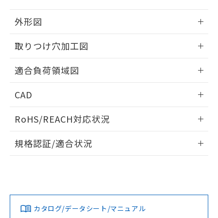
EU RoHS指令（10物質）の非含有証明書
※当社の共同利用者とは、
"個人情報
51物質の非含有証明書（当社基準）
外形図
の共同利用に関して"
の「1.共同利
※本証明書は発行日時点で非含有を証明す
用者の範囲」に記載されている法人を
るもので、過去に遡って非含有を証明する
情報更新：2026/05/21
指します。
取りつけ穴加工図
ものではありません。
また、RoHS指令のフタル酸エステル類４
情報更新：2026/05/21
物質の対応では、対応完了までの期間は出
適合負荷領域図
荷製品に未対応品が混在することから備考
情報更新：2026/05/21
欄に対応日を記載しておりました。
CAD
既に当社にて対応品への在庫切替を完了
していることから、特段のことがない限
ログイン/会員登録いただくと、CADデータをダウンロー
RoHS/REACH対応状況
り、2022年1月12日より割愛しておりま
ドすることができます。
す。
情報更新：2026/7/29
規格認証/適合状況
ログイン/会員登録
EU RoHS
注意事項・凡例
UL認証
CSA認証
CEマーキング
Yes
Yes
Yes
対応状況
対応予定月
※1
※2
ダウンロードデータをご利用いただく前に、以下を必ずお読
みください。
カタログ/データシート/マニュアル
対応済み
ソフトウェアの使用条件