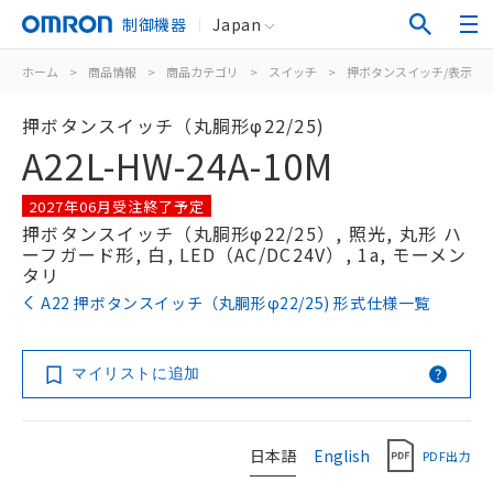
制御機器
Japan
ホーム
>
商品情報
>
商品カテゴリ
>
スイッチ
>
押ボタンスイッチ/表示灯
押ボタンスイッチ（丸胴形φ22/25)
A22L-HW-24A-10M
2027年06月受注終了予定
押ボタンスイッチ（丸胴形φ22/25）, 照光, 丸形 ハ
ーフガード形, 白, LED（AC/DC24V）, 1a, モーメン
タリ
A22 押ボタンスイッチ（丸胴形φ22/25) 形式仕様一覧
マイリストに追加
日本語
English
PDF出力