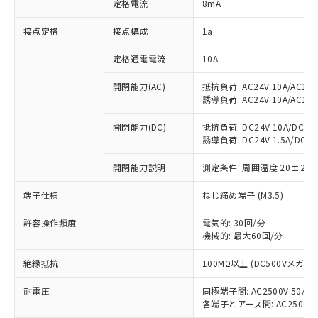
定格電流
8mA
対応済み：EU RoHS指令（10物質）の
接点定格
接点構成
1a
非含有に対応した製品が提供可能な商品で
す。
定格通電電流
10A
対応予定：EU RoHS指令（10物質）の非含
ご利用条件
有に対応した製品に切り替える予定のある
開閉能力(AC)
抵抗負荷: AC24V 10A/AC110V
商品です。
誘導負荷: AC24V 10A/AC110V
対応予定なし：EU RoHS指令（10物質）の
以下の条件をお読みいただき、同意のうえ
非含有に非対応の商品で、対応品を出す予
開閉能力(DC)
抵抗負荷: DC24V 10A/DC110V
ご利用ください。
定はありません。
誘導負荷: DC24V 1.5A/DC110V
調査・確認中：EU RoHS指令（10物質）の
本サービスは、当社制御機器事業取扱
※1 中国RoHS○×表
非含有の対応状況を調査中または確認中の
開閉能力説明
測定条件: 周囲温度 20±2℃
商品の当社在庫状況および標準価格
商品です。
(税抜)を提供させていただくもので
「○」：最大均質材料含有率が中国RoHSの
端子仕様
ねじ締め端子 (M3.5)
非該当品：ライセンス料など無形物で、有
す。
基準値以下であることを示します。
害物質有無と関係のない商品です。
当社制御機器事業取扱商品の中には、
許容操作頻度
電気的: 30回/分
「×」：最大均質材料含有率が中国RoHSの
仕入先様の事情により、非含有部品として
本サービスの対象外となる商品もある
機械的: 最大60回/分
基準値を超えていることを示します。
いたものが、含有品と判明した場合などや
当社は、これら貴社製品のうち、外国
ことをご了承ください。
「－」：未確認です。当社販売部門へお問
むを得ず変更することがあります。
為替および外国貿易法に定める商品
在庫状況および標準価格照会結果は、
絶縁抵抗
100MΩ以上 (DC500Vメガ)
い合わせください。
（以下｢規制貨物等」という）を輸出
記載している更新日時点での社内デー
*EU RoHS指令（10物質）：
または国外への提供する場合は、日本
耐電圧
同極端子間: AC2500V 50/60H
記
タに基づき作成されるものであり、閲
説明
鉛(Pb) 1000ppm以下、 水銀(Hg) 1000ppm以下、 カド
*中国RoHS10物質の基準値 (GB/T26572)：
国政府の輸出許可(または役務取引許
各端子とアース間: AC2500V 50
号
覧された時点での実際の在庫および標
ミウム(Cd) 100ppm以下、
Pb(鉛) :1000ppm、 Hg(水銀) : 1000ppm、 Cd(カドミウ
六価クロム(Cr(Ⅵ)) 1000ppm以下、ポリ臭化ビフェニル