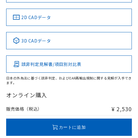
LR型式承認
DNV型式承認
BV型式承認
KR型式承
（イギリス
（ノルウェー
（フランス
（韓国
船舶規格）
船舶規格）
船舶規格）
船舶規格
中国 RoHS
注意事項・凡例
2D CADデータ
No
No
No
No
中国 RoHS表
※1 ※2
3D CADデータ
この製品の規格認証/適合状況ページへ
Pb
Hg
Cd
Cr(VI)
その他の認証はこちらのページからご検索ください
該非判定見解書/項目別対比表
O
O
O
O
日本の外為法に基づく該非判定、およびEAR再輸出規制に関する見解が入手でき
ます。
"対応済み"や非含有の記載がされた商品であっても、流通
在庫等で未対応品が混在する可能性があります。
オンライン購入
非含有品が必要な際は、弊社営業部門もしくは販売店へお
問い合わせください。
¥ 2,530
販売価格（税込）
この製品のRoHS/REACH対応状況ページへ
カートに追加