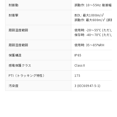
可)を取得するなどの必要な手続きを
ム) : 100ppm、
準価格とは異なる場合があることをご
類(PBB) 1000ppm以下、ポリ臭化ジフェニルエーテル類
Cr(Ⅵ)(六価クロム) : 1000ppm、 PBBs(ポリ臭化ビフェ
耐振動
誤動作: 10～55Hz 複振幅 1
とります。
了承ください。
(PBDE) 1000ppm以下、フタル酸ビス(2-エチルヘキシ
○
一定数以上の在庫あり
ニル類) : 1000ppm、 PBDEs(ポリ臭化ジフェニルエーテ
当社は規制貨物を破棄する場合は、完
ル) (DEHP)(別名：DOP) 1000ppm以下、フタル酸ブチ
正式な納期状況および標準価格はお客
ル類) : 1000ppm、
2
耐衝撃
耐久: 最大1000m/s
ルベンジル（BBP） 1000ppm以下、フタル酸ジブチル
全に破砕するなど、違法に輸出されな
DBP(フタル酸ジブチル) : 1000ppm、 DIBP(フタル酸ジ
様のお取引先、またはお客様担当のオ
2
（DBP） 1000ppm以下、フタル酸ジイソブチル
誤動作: 最大600m/s
(誤動作
イソブチル) : 1000ppm、 BBP(フタル酸ブチルベンジ
△
一定数には満たないが在庫あり
いよう必要な手段を講じます。
ムロン制御機器販売店・当社販売員に
(DIBP) 1000ppm以下
ル) : 1000ppm、
当社は貴社製品を、核兵器、ミサイ
但し、RoHS指令で産業用監視および制御機器に対する
DEHP(フタル酸ビス(2-エチルヘキシル)) : 1000ppm
ご相談ください。
周囲温度範囲
使用時: -20～55℃ (ただ
適用除外項目は除く。
ル、化学兵器、生物兵器またはその他
－
在庫なし(最新の在庫状況につ
オムロン制御機器販売店や当社販売拠
保存時: -40～70℃ (ただ
フタル酸エステル類の４物質については閾値を超える意
武器並びにこれらの製造装置等に一切
いては、お客様のお取引先、ま
図的な使用がないことを確認しています。
点は「
販売ネットワーク
」をご確認
※2 環境保護使用期限
使用いたしません。
たはお客様担当のオムロン制御
周囲湿度範囲
使用時: 35～85%RH
ください。
当社は、貴社製品を第三者に販売する
機器販売店・当社販売員にご確
在庫状況および標準価格結果を当社の
※2 対応予定月
「ｅ」：有害物質（10物質）のすべてが基
場合は、上記1、2および3の内容を当
保護構造
IP65
認ください)
事前の承諾なく第三者に漏洩または開
準値以下であることを示します。
該第三者に通知します。また当社は、
示しないようお願いします。
部品在庫の切り替え状況などにより、予定
「10」：通常の使用状況下において有害物
感電保護クラス
Class II
販売先および販売に係わる関係者が違
マイパーツ機能（部品リスト作成サー
空
受注生産機種、また在庫状況の
月が前後することがあります。
質が外部に漏えいし、環境に深刻な影響を
法に輸出するおそれがある場合は、取
ビス）をご利用いただくには、I-Web
白
情報を公開していない機種
PTI（トラッキング特性）
175
及ぼさない年数を意味します。
り引きをいたしません。
メンバーズにご登録されている必要が
「－」：未確認です。当社販売部門へお問
あります。
汚染度
3 (IEC60947-5-1)
い合わせください。
お客様が当ウェブサイト上で当社にご
※3 非含有証明書ダウンロード
登録された部品リストについて、当社
および当社の共同利用者が、当社の製
下記の非含有証明書をダウンロードするこ
品・サービスに関するお客様との取
とができます。
合意する
キャンセル
引・商談に必要な範囲で利用すること
をご了承ください。