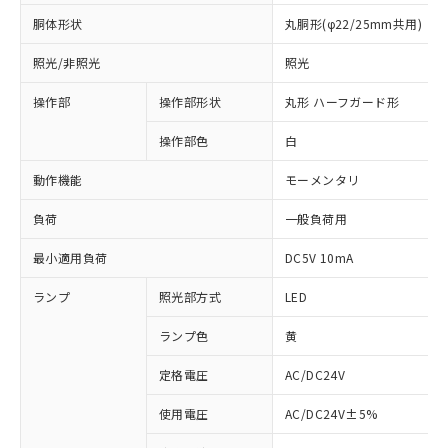
胴体形状
丸胴形(φ22/25mm共用)
照光/非照光
照光
操作部
操作部形状
丸形 ハーフガード形
操作部色
白
動作機能
モーメンタリ
負荷
一般負荷用
最小適用負荷
DC5V 10mA
ランプ
照光部方式
LED
ランプ色
黄
定格電圧
AC/DC24V
使用電圧
AC/DC24V±5%
※1 対応状況