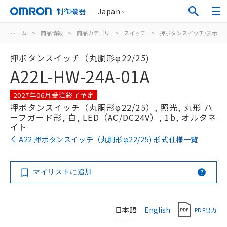
制御機器
Japan
ホーム
>
商品情報
>
商品カテゴリ
>
スイッチ
>
押ボタンスイッチ/表示灯
押ボタンスイッチ（丸胴形φ22/25)
A22L-HW-24A-01A
2027年06月受注終了予定
押ボタンスイッチ（丸胴形φ22/25）, 照光, 丸形 ハ
ーフガード形, 白, LED（AC/DC24V）, 1b, オルタネ
イト
A22 押ボタンスイッチ（丸胴形φ22/25) 形式仕様一覧
マイリストに追加
日本語
English
PDF出力