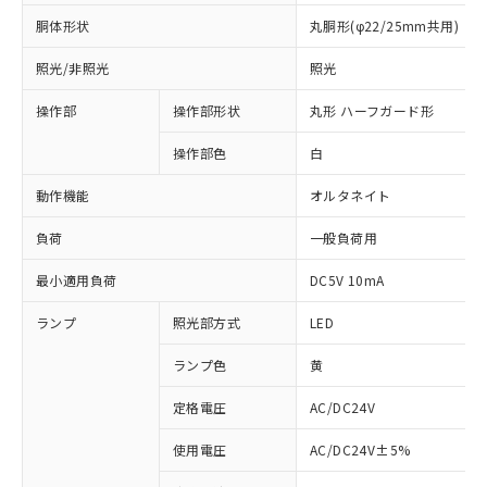
胴体形状
丸胴形(φ22/25mm共用)
照光/非照光
照光
操作部
操作部形状
丸形 ハーフガード形
操作部色
白
動作機能
オルタネイト
負荷
一般負荷用
最小適用負荷
DC5V 10mA
ランプ
照光部方式
LED
ランプ色
黄
定格電圧
AC/DC24V
使用電圧
AC/DC24V±5%
※1 対応状況