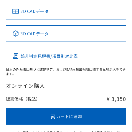
（イギリス
（ノルウェー
（フランス
（韓国
船舶規格）
船舶規格）
船舶規格）
船舶規格
中国 RoHS
注意事項・凡例
2D CADデータ
No
No
No
No
中国 RoHS表
※1 ※2
3D CADデータ
この製品の規格認証/適合状況ページへ
Pb
Hg
Cd
Cr(VI)
その他の認証はこちらのページからご検索ください
該非判定見解書/項目別対比表
X
O
O
O
日本の外為法に基づく該非判定、およびEAR再輸出規制に関する見解が入手でき
ます。
"対応済み"や非含有の記載がされた商品であっても、流通
在庫等で未対応品が混在する可能性があります。
オンライン購入
非含有品が必要な際は、弊社営業部門もしくは販売店へお
問い合わせください。
¥ 3,350
販売価格（税込）
この製品のRoHS/REACH対応状況ページへ
カートに追加