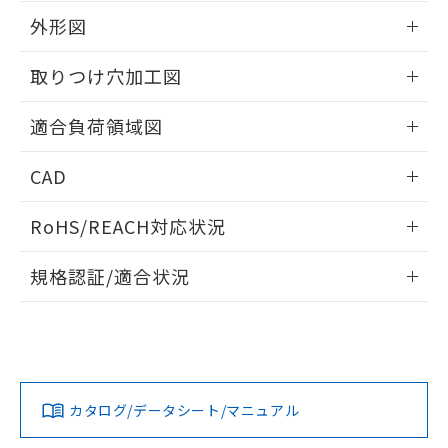
EU RoHS指令（10物質）の非含有証明書
※当社の共同利用者とは、
"個人情報
外形図
51物質の非含有証明書（当社基準）
の共同利用に関して"
の「1.共同利
※本証明書は発行日時点で非含有を証明す
用者の範囲」に記載されている法人を
情報更新：2026/05/21
るもので、過去に遡って非含有を証明する
取りつけ穴加工図
指します。
ものではありません。
また、RoHS指令のフタル酸エステル類４
情報更新：2026/05/21
適合負荷領域図
物質の対応では、対応完了までの期間は出
荷製品に未対応品が混在することから備考
情報更新：2026/05/21
欄に対応日を記載しておりました。
CAD
既に当社にて対応品への在庫切替を完了
ログイン/会員登録いただくと、CADデータをダウンロー
していることから、特段のことがない限
RoHS/REACH対応状況
ドすることができます。
り、2022年1月12日より割愛しておりま
す。
情報更新：2026/7/29
規格認証/適合状況
ログイン/会員登録
EU RoHS
注意事項・凡例
UL認証
CSA認証
CEマーキング
Yes
Yes
Yes
対応状況
対応予定月
※1
※2
ダウンロードデータをご利用いただく前に、以下を必ずお読
みください。
カタログ/データシート/マニュアル
対応済み
ソフトウェアの使用条件
LR型式承認
DNV型式承認
BV型式承認
KR型式承