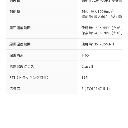
耐振動
誤動作: 10～55Hz 複振幅 1
類(PBB) 1000ppm以下、ポリ臭化ジフェニルエーテル類
Cr(Ⅵ)(六価クロム) : 1000ppm、 PBBs(ポリ臭化ビフェ
とります。
了承ください。
(PBDE) 1000ppm以下、フタル酸ビス(2-エチルヘキシ
○
一定数以上の在庫あり
ニル類) : 1000ppm、 PBDEs(ポリ臭化ジフェニルエーテ
当社は規制貨物を破棄する場合は、完
ル) (DEHP)(別名：DOP) 1000ppm以下、フタル酸ブチ
正式な納期状況および標準価格はお客
2
ル類) : 1000ppm、
耐衝撃
耐久: 最大1000m/s
ルベンジル（BBP） 1000ppm以下、フタル酸ジブチル
全に破砕するなど、違法に輸出されな
DBP(フタル酸ジブチル) : 1000ppm、 DIBP(フタル酸ジ
2
誤動作: 最大600m/s
(誤動作
様のお取引先、またはお客様担当のオ
（DBP） 1000ppm以下、フタル酸ジイソブチル
イソブチル) : 1000ppm、 BBP(フタル酸ブチルベンジ
△
一定数には満たないが在庫あり
いよう必要な手段を講じます。
ムロン制御機器販売店・当社販売員に
(DIBP) 1000ppm以下
ル) : 1000ppm、
当社は貴社製品を、核兵器、ミサイ
但し、RoHS指令で産業用監視および制御機器に対する
周囲温度範囲
使用時: -20～55℃ (ただ
DEHP(フタル酸ビス(2-エチルヘキシル)) : 1000ppm
ご相談ください。
適用除外項目は除く。
保存時: -40～70℃ (ただ
ル、化学兵器、生物兵器またはその他
－
在庫なし(最新の在庫状況につ
オムロン制御機器販売店や当社販売拠
フタル酸エステル類の４物質については閾値を超える意
武器並びにこれらの製造装置等に一切
いては、お客様のお取引先、ま
図的な使用がないことを確認しています。
点は「
販売ネットワーク
」をご確認
周囲湿度範囲
使用時: 35～85%RH
※2 環境保護使用期限
使用いたしません。
たはお客様担当のオムロン制御
ください。
当社は、貴社製品を第三者に販売する
機器販売店・当社販売員にご確
在庫状況および標準価格結果を当社の
保護構造
IP65
※2 対応予定月
「ｅ」：有害物質（10物質）のすべてが基
場合は、上記1、2および3の内容を当
認ください)
事前の承諾なく第三者に漏洩または開
準値以下であることを示します。
該第三者に通知します。また当社は、
示しないようお願いします。
感電保護クラス
Class II
部品在庫の切り替え状況などにより、予定
「10」：通常の使用状況下において有害物
販売先および販売に係わる関係者が違
マイパーツ機能（部品リスト作成サー
空
受注生産機種、また在庫状況の
月が前後することがあります。
質が外部に漏えいし、環境に深刻な影響を
法に輸出するおそれがある場合は、取
ビス）をご利用いただくには、I-Web
PTI（トラッキング特性）
175
白
情報を公開していない機種
及ぼさない年数を意味します。
り引きをいたしません。
メンバーズにご登録されている必要が
「－」：未確認です。当社販売部門へお問
汚染度
3 (IEC60947-5-1)
あります。
い合わせください。
お客様が当ウェブサイト上で当社にご
※3 非含有証明書ダウンロード
登録された部品リストについて、当社
および当社の共同利用者が、当社の製
下記の非含有証明書をダウンロードするこ
品・サービスに関するお客様との取
とができます。
合意する
キャンセル
引・商談に必要な範囲で利用すること
をご了承ください。