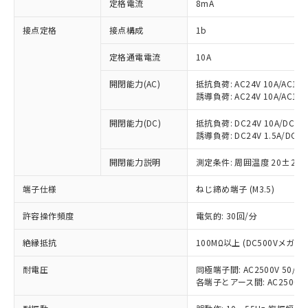
定格電流
8mA
対応済み：EU RoHS指令（10物質）の
非含有に対応した製品が提供可能な商品で
接点定格
接点構成
1b
す。
対応予定：EU RoHS指令（10物質）の非含
定格通電電流
10A
ご利用条件
有に対応した製品に切り替える予定のある
商品です。
開閉能力(AC)
抵抗負荷: AC24V 10A/AC110V
誘導負荷: AC24V 10A/AC110V
対応予定なし：EU RoHS指令（10物質）の
以下の条件をお読みいただき、同意のうえ
非含有に非対応の商品で、対応品を出す予
ご利用ください。
開閉能力(DC)
抵抗負荷: DC24V 10A/DC110V
定はありません。
誘導負荷: DC24V 1.5A/DC110V
調査・確認中：EU RoHS指令（10物質）の
本サービスは、当社制御機器事業取扱
※1 中国RoHS○×表
非含有の対応状況を調査中または確認中の
商品の当社在庫状況および標準価格
開閉能力説明
測定条件: 周囲温度 20±2℃
商品です。
(税抜)を提供させていただくもので
「○」：最大均質材料含有率が中国RoHSの
非該当品：ライセンス料など無形物で、有
端子仕様
ねじ締め端子 (M3.5)
す。
基準値以下であることを示します。
害物質有無と関係のない商品です。
当社制御機器事業取扱商品の中には、
「×」：最大均質材料含有率が中国RoHSの
仕入先様の事情により、非含有部品として
許容操作頻度
電気的: 30回/分
本サービスの対象外となる商品もある
基準値を超えていることを示します。
いたものが、含有品と判明した場合などや
当社は、これら貴社製品のうち、外国
ことをご了承ください。
「－」：未確認です。当社販売部門へお問
むを得ず変更することがあります。
絶縁抵抗
100MΩ以上 (DC500Vメガ)
為替および外国貿易法に定める商品
在庫状況および標準価格照会結果は、
い合わせください。
（以下｢規制貨物等」という）を輸出
記載している更新日時点での社内デー
耐電圧
同極端子間: AC2500V 50/60H
*EU RoHS指令（10物質）：
または国外への提供する場合は、日本
記
タに基づき作成されるものであり、閲
説明
鉛(Pb) 1000ppm以下、 水銀(Hg) 1000ppm以下、 カド
各端子とアース間: AC2500V 50
*中国RoHS10物質の基準値 (GB/T26572)：
国政府の輸出許可(または役務取引許
号
覧された時点での実際の在庫および標
ミウム(Cd) 100ppm以下、
Pb(鉛) :1000ppm、 Hg(水銀) : 1000ppm、 Cd(カドミウ
可)を取得するなどの必要な手続きを
六価クロム(Cr(Ⅵ)) 1000ppm以下、ポリ臭化ビフェニル
ム) : 100ppm、
準価格とは異なる場合があることをご