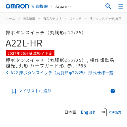
制御機器
Japan
ホーム
>
商品情報
>
商品カテゴリ
>
スイッチ
>
押ボタンスイッチ/表示灯
押ボタンスイッチ（丸胴形φ22/25）
A22L-HR
2027年06月受注終了予定
押ボタンスイッチ（丸胴形φ22/25）, 操作部単品,
照光, 丸形 ハーフガード形, 赤, IP65
A22 押ボタンスイッチ（丸胴形φ22/25） 形式仕様一覧
マイリストに追加
日本語
English
PDF出力