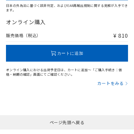
お客様が当ウェブサイト上で当社にご
※3 非含有証明書ダウンロード
日本の外為法に基づく該非判定、およびEAR再輸出規制に関する見解が入手でき
登録された部品リストについて、当社
ます。
および当社の共同利用者が、当社の製
"対応済み"や非含有の記載がされた商品であっても、流通
下記の非含有証明書をダウンロードするこ
品・サービスに関するお客様との取
在庫等で未対応品が混在する可能性があります。
オンライン購入
とができます。
合意する
キャンセル
引・商談に必要な範囲で利用すること
非含有品が必要な際は、弊社営業部門もしくは販売店へお
をご了承ください。
問い合わせください。
¥ 810
販売価格（税込）
EU RoHS指令（10物質）の非含有証明書
※当社の共同利用者とは、
"個人情報
51物質の非含有証明書（当社基準）
の共同利用に関して"
の「1.共同利
※本証明書は発行日時点で非含有を証明す
この製品のRoHS/REACH対応状況ページへ
用者の範囲」に記載されている法人を
カートに追加
るもので、過去に遡って非含有を証明する
指します。
ものではありません。
また、RoHS指令のフタル酸エステル類４
オンライン購入における出荷予定日は、カートに追加～「ご購入手続き：価
物質の対応では、対応完了までの期間は出
格・納期の確認」画面にてご確認ください。
荷製品に未対応品が混在することから備考
カートをみる
欄に対応日を記載しておりました。
既に当社にて対応品への在庫切替を完了
していることから、特段のことがない限
り、2022年1月12日より割愛しておりま
す。
ページ先頭へ戻る