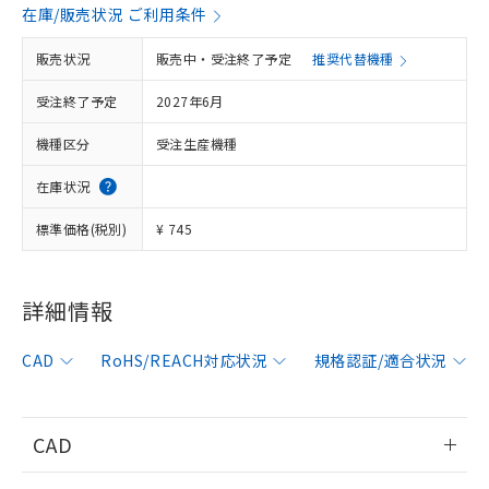
在庫/販売状況 ご利用条件
販売状況
販売中・受注終了予定
推奨代替機種
※1 対応状況
受注終了予定
2027年6月
対応済み：EU RoHS指令（10物質）の
機種区分
受注生産機種
非含有に対応した製品が提供可能な商品で
在庫状況
す。
対応予定：EU RoHS指令（10物質）の非含
ご利用条件
標準価格(税別)
¥ 745
有に対応した製品に切り替える予定のある
商品です。
対応予定なし：EU RoHS指令（10物質）の
以下の条件をお読みいただき、同意のうえ
非含有に非対応の商品で、対応品を出す予
詳細情報
ご利用ください。
定はありません。
調査・確認中：EU RoHS指令（10物質）の
CAD
RoHS/REACH対応状況
本サービスは、当社制御機器事業取扱
規格認証/適合状況
※1 中国RoHS○×表
非含有の対応状況を調査中または確認中の
商品の当社在庫状況および標準価格
商品です。
(税抜)を提供させていただくもので
「○」：最大均質材料含有率が中国RoHSの
非該当品：ライセンス料など無形物で、有
す。
基準値以下であることを示します。
CAD
害物質有無と関係のない商品です。
当社制御機器事業取扱商品の中には、
「×」：最大均質材料含有率が中国RoHSの
仕入先様の事情により、非含有部品として
本サービスの対象外となる商品もある
基準値を超えていることを示します。
情報更新：2006/4/1
いたものが、含有品と判明した場合などや