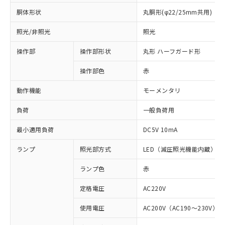
胴体形状
丸胴形(φ22/25mm共用)
照光/非照光
照光
操作部
操作部形状
丸形 ハーフガード形
操作部色
赤
動作機能
モーメンタリ
負荷
一般負荷用
最小適用負荷
DC5V 10mA
ランプ
照光部方式
LED（減圧照光機能内蔵）
ランプ色
赤
定格電圧
AC220V
使用電圧
AC200V（AC190～230V）