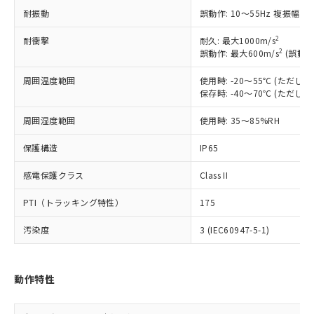
記載している更新日時点での社内デー
*EU RoHS指令（10物質）：
または国外への提供する場合は、日本
耐振動
誤動作: 10～55Hz 複振幅 1
記
タに基づき作成されるものであり、閲
説明
鉛(Pb) 1000ppm以下、 水銀(Hg) 1000ppm以下、 カド
*中国RoHS10物質の基準値 (GB/T26572)：
国政府の輸出許可(または役務取引許
号
覧された時点での実際の在庫および標
ミウム(Cd) 100ppm以下、
Pb(鉛) :1000ppm、 Hg(水銀) : 1000ppm、 Cd(カドミウ
可)を取得するなどの必要な手続きを
2
六価クロム(Cr(Ⅵ)) 1000ppm以下、ポリ臭化ビフェニル
耐衝撃
耐久: 最大1000m/s
ム) : 100ppm、
準価格とは異なる場合があることをご
類(PBB) 1000ppm以下、ポリ臭化ジフェニルエーテル類
2
Cr(Ⅵ)(六価クロム) : 1000ppm、 PBBs(ポリ臭化ビフェ
誤動作: 最大600m/s
(誤動作
とります。
了承ください。
(PBDE) 1000ppm以下、フタル酸ビス(2-エチルヘキシ
○
一定数以上の在庫あり
ニル類) : 1000ppm、 PBDEs(ポリ臭化ジフェニルエーテ
当社は規制貨物を破棄する場合は、完
ル) (DEHP)(別名：DOP) 1000ppm以下、フタル酸ブチ
正式な納期状況および標準価格はお客
ル類) : 1000ppm、
周囲温度範囲
使用時: -20～55℃ (ただ
ルベンジル（BBP） 1000ppm以下、フタル酸ジブチル
全に破砕するなど、違法に輸出されな
DBP(フタル酸ジブチル) : 1000ppm、 DIBP(フタル酸ジ
様のお取引先、またはお客様担当のオ
（DBP） 1000ppm以下、フタル酸ジイソブチル
保存時: -40～70℃ (ただ
イソブチル) : 1000ppm、 BBP(フタル酸ブチルベンジ
△
一定数には満たないが在庫あり
いよう必要な手段を講じます。
ムロン制御機器販売店・当社販売員に
(DIBP) 1000ppm以下
ル) : 1000ppm、
当社は貴社製品を、核兵器、ミサイ
但し、RoHS指令で産業用監視および制御機器に対する
DEHP(フタル酸ビス(2-エチルヘキシル)) : 1000ppm
ご相談ください。
周囲湿度範囲
使用時: 35～85%RH
適用除外項目は除く。
ル、化学兵器、生物兵器またはその他
－
在庫なし(最新の在庫状況につ
オムロン制御機器販売店や当社販売拠
フタル酸エステル類の４物質については閾値を超える意
武器並びにこれらの製造装置等に一切
いては、お客様のお取引先、ま
図的な使用がないことを確認しています。
点は「
販売ネットワーク
」をご確認
保護構造
IP65
※2 環境保護使用期限
使用いたしません。
たはお客様担当のオムロン制御
ください。
当社は、貴社製品を第三者に販売する
機器販売店・当社販売員にご確
感電保護クラス
Class II
在庫状況および標準価格結果を当社の
※2 対応予定月
「ｅ」：有害物質（10物質）のすべてが基
場合は、上記1、2および3の内容を当
認ください)
事前の承諾なく第三者に漏洩または開
準値以下であることを示します。
該第三者に通知します。また当社は、
PTI（トラッキング特性）
175
示しないようお願いします。
部品在庫の切り替え状況などにより、予定
「10」：通常の使用状況下において有害物
販売先および販売に係わる関係者が違
マイパーツ機能（部品リスト作成サー
空
受注生産機種、また在庫状況の
月が前後することがあります。
質が外部に漏えいし、環境に深刻な影響を
汚染度
3 (IEC60947-5-1)
法に輸出するおそれがある場合は、取
ビス）をご利用いただくには、I-Web
白
情報を公開していない機種
及ぼさない年数を意味します。
り引きをいたしません。
メンバーズにご登録されている必要が
「－」：未確認です。当社販売部門へお問
あります。
い合わせください。
動作特性
お客様が当ウェブサイト上で当社にご
※3 非含有証明書ダウンロード
登録された部品リストについて、当社
および当社の共同利用者が、当社の製