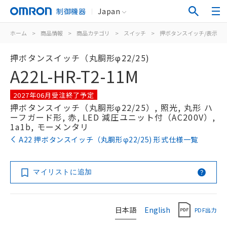
制御機器
Japan
ホーム
>
商品情報
>
商品カテゴリ
>
スイッチ
>
押ボタンスイッチ/表示灯
押ボタンスイッチ（丸胴形φ22/25)
A22L-HR-T2-11M
2027年06月受注終了予定
押ボタンスイッチ（丸胴形φ22/25）, 照光, 丸形 ハ
ーフガード形, 赤, LED 減圧ユニット付（AC200V）,
1a1b, モーメンタリ
A22 押ボタンスイッチ（丸胴形φ22/25) 形式仕様一覧
マイリストに追加
日本語
English
PDF出力