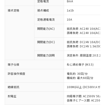
定格電流
8mA
※1 対応状況
接点定格
接点構成
1a1b
対応済み：EU RoHS指令（10物質）の
定格通電電流
10A
非含有に対応した製品が提供可能な商品で
開閉能力(AC)
抵抗負荷: AC24V 10A/AC110V
す。
誘導負荷: AC24V 10A/AC110V
対応予定：EU RoHS指令（10物質）の非含
ご利用条件
有に対応した製品に切り替える予定のある
開閉能力(DC)
抵抗負荷: DC24V 10A/DC110V
商品です。
誘導負荷: DC24V 1.5A/DC110V
対応予定なし：EU RoHS指令（10物質）の
以下の条件をお読みいただき、同意のうえ
非含有に非対応の商品で、対応品を出す予
開閉能力説明
測定条件: 周囲温度 20±2℃
ご利用ください。
定はありません。
調査・確認中：EU RoHS指令（10物質）の
端子仕様
ねじ締め端子 (M3.5)
本サービスは、当社制御機器事業取扱
※1 中国RoHS○×表
非含有の対応状況を調査中または確認中の
商品の当社在庫状況および標準価格
商品です。
許容操作頻度
電気的: 30回/分
(税抜)を提供させていただくもので
「○」：最大均質材料含有率が中国RoHSの
機械的: 最大60回/分
非該当品：ライセンス料など無形物で、有
す。
基準値以下であることを示します。
害物質有無と関係のない商品です。
当社制御機器事業取扱商品の中には、
絶縁抵抗
100MΩ以上 (DC500Vメガ)
「×」：最大均質材料含有率が中国RoHSの
仕入先様の事情により、非含有部品として
本サービスの対象外となる商品もある
基準値を超えていることを示します。
いたものが、含有品と判明した場合などや
当社は、これら貴社製品のうち、外国
ことをご了承ください。
耐電圧
同極端子間: AC2500V 50/60H
「－」：未確認です。当社販売部門へお問
むを得ず変更することがあります。
為替および外国貿易法に定める商品
在庫状況および標準価格照会結果は、
各端子とアース間: AC2500V 50
い合わせください。
（以下｢規制貨物等」という）を輸出