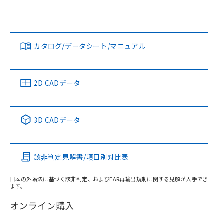
UL認証
CSA認証
CEマーキング
Yes
Yes
Yes
対応状況
対応予定月
※1
※2
カタログ/データシート/マニュアル
対応済み
LR型式承認
DNV型式承認
BV型式承認
KR型式承
（イギリス
（ノルウェー
（フランス
（韓国
船舶規格）
船舶規格）
船舶規格）
船舶規格
中国 RoHS
注意事項・凡例
2D CADデータ
No
No
No
No
中国 RoHS表
※1 ※2
3D CADデータ
この製品の規格認証/適合状況ページへ
Pb
Hg
Cd
Cr(VI)
その他の認証はこちらのページからご検索ください
該非判定見解書/項目別対比表
X
O
O
O
日本の外為法に基づく該非判定、およびEAR再輸出規制に関する見解が入手でき
ます。
"対応済み"や非含有の記載がされた商品であっても、流通
在庫等で未対応品が混在する可能性があります。
オンライン購入
非含有品が必要な際は、弊社営業部門もしくは販売店へお