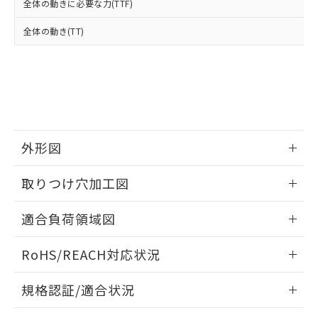
全体の動きに必要な力(TTF)
下記の非含有証明書をダウンロードするこ
品・サービスに関するお客様との取
とができます。
合意する
キャンセル
引・商談に必要な範囲で利用すること
全体の動き(TT)
をご了承ください。
EU RoHS指令（10物質）の非含有証明書
※当社の共同利用者とは、
"個人情報
51物質の非含有証明書（当社基準）
の共同利用に関して"
の「1.共同利
※本証明書は発行日時点で非含有を証明す
用者の範囲」に記載されている法人を
るもので、過去に遡って非含有を証明する
指します。
ものではありません。
また、RoHS指令のフタル酸エステル類４
物質の対応では、対応完了までの期間は出
外形図
荷製品に未対応品が混在することから備考
欄に対応日を記載しておりました。
情報更新：2026/05/21
取りつけ穴加工図
既に当社にて対応品への在庫切替を完了
していることから、特段のことがない限
情報更新：2026/05/21
り、2022年1月12日より割愛しておりま
適合負荷領域図
す。
情報更新：2026/05/21
RoHS/REACH対応状況
情報更新：2026/7/29
規格認証/適合状況
EU RoHS
注意事項・凡例