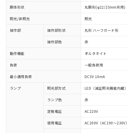
胴体形状
丸胴形(φ22/25mm共用)
照光/非照光
照光
操作部
操作部形状
丸形 ハーフガード形
操作部色
赤
動作機能
オルタネイト
負荷
一般負荷用
最小適用負荷
DC5V 10mA
ランプ
照光部方式
LED（減圧照光機能内蔵）
ランプ色
赤
定格電圧
AC220V
使用電圧
AC200V（AC190～230V）