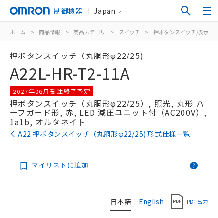
制御機器
Japan
ホーム
>
商品情報
>
商品カテゴリ
>
スイッチ
>
押ボタンスイッチ/表示灯
押ボタンスイッチ（丸胴形φ22/25)
A22L-HR-T2-11A
2027年06月受注終了予定
押ボタンスイッチ（丸胴形φ22/25）, 照光, 丸形 ハ
ーフガード形, 赤, LED 減圧ユニット付（AC200V）,
1a1b, オルタネイト
A22 押ボタンスイッチ（丸胴形φ22/25) 形式仕様一覧
マイリストに追加
日本語
English
PDF出力