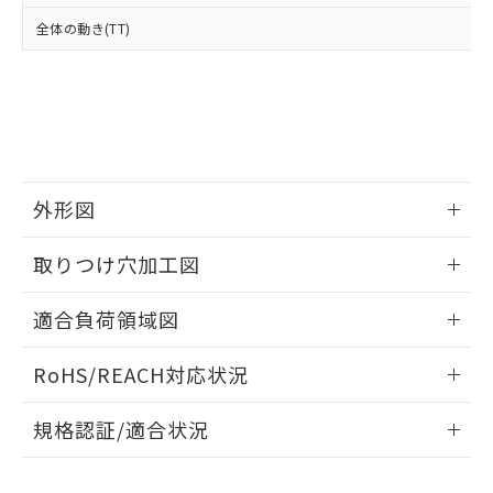
品・サービスに関するお客様との取
とができます。
合意する
キャンセル
引・商談に必要な範囲で利用すること
全体の動き(TT)
をご了承ください。
EU RoHS指令（10物質）の非含有証明書
※当社の共同利用者とは、
"個人情報
51物質の非含有証明書（当社基準）
の共同利用に関して"
の「1.共同利
※本証明書は発行日時点で非含有を証明す
用者の範囲」に記載されている法人を
るもので、過去に遡って非含有を証明する
指します。
ものではありません。
また、RoHS指令のフタル酸エステル類４
物質の対応では、対応完了までの期間は出
外形図
荷製品に未対応品が混在することから備考
情報更新：2026/05/21
欄に対応日を記載しておりました。
取りつけ穴加工図
既に当社にて対応品への在庫切替を完了
していることから、特段のことがない限
情報更新：2026/05/21
適合負荷領域図
り、2022年1月12日より割愛しておりま
す。
情報更新：2026/05/21
RoHS/REACH対応状況
情報更新：2026/7/29
規格認証/適合状況
EU RoHS
注意事項・凡例
UL認証
CSA認証
CEマーキング