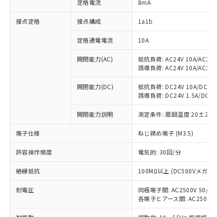
定格電流
8mA
※1 対応状況
接点定格
接点構成
1a1b
対応済み：EU RoHS指令（10物質）の
定格通電電流
10A
非含有に対応した製品が提供可能な商品で
す。
開閉能力(AC)
抵抗負荷: AC24V 10A/AC110V
対応予定：EU RoHS指令（10物質）の非含
誘導負荷: AC24V 10A/AC110V
ご利用条件
有に対応した製品に切り替える予定のある
商品です。
開閉能力(DC)
抵抗負荷: DC24V 10A/DC110V
誘導負荷: DC24V 1.5A/DC110V
対応予定なし：EU RoHS指令（10物質）の
以下の条件をお読みいただき、同意のうえ
非含有に非対応の商品で、対応品を出す予
ご利用ください。
開閉能力説明
測定条件: 周囲温度 20±2℃
定はありません。
調査・確認中：EU RoHS指令（10物質）の
本サービスは、当社制御機器事業取扱
端子仕様
ねじ締め端子 (M3.5)
※1 中国RoHS○×表
非含有の対応状況を調査中または確認中の
商品の当社在庫状況および標準価格
商品です。
(税抜)を提供させていただくもので
許容操作頻度
電気的: 30回/分
「○」：最大均質材料含有率が中国RoHSの
非該当品：ライセンス料など無形物で、有
す。
基準値以下であることを示します。
害物質有無と関係のない商品です。
絶縁抵抗
100MΩ以上 (DC500Vメガ)
当社制御機器事業取扱商品の中には、
「×」：最大均質材料含有率が中国RoHSの
仕入先様の事情により、非含有部品として
本サービスの対象外となる商品もある
基準値を超えていることを示します。
いたものが、含有品と判明した場合などや
当社は、これら貴社製品のうち、外国
耐電圧
同極端子間: AC2500V 50/60H
ことをご了承ください。
「－」：未確認です。当社販売部門へお問
むを得ず変更することがあります。
各端子とアース間: AC2500V 50
為替および外国貿易法に定める商品
在庫状況および標準価格照会結果は、
い合わせください。
（以下｢規制貨物等」という）を輸出
記載している更新日時点での社内デー