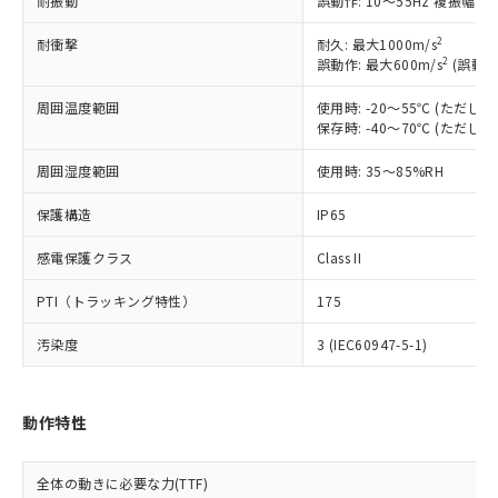
耐振動
誤動作: 10～55Hz 複振幅 1
*EU RoHS指令（10物質）：
または国外への提供する場合は、日本
記
タに基づき作成されるものであり、閲
説明
鉛(Pb) 1000ppm以下、 水銀(Hg) 1000ppm以下、 カド
*中国RoHS10物質の基準値 (GB/T26572)：
国政府の輸出許可(または役務取引許
号
覧された時点での実際の在庫および標
ミウム(Cd) 100ppm以下、
Pb(鉛) :1000ppm、 Hg(水銀) : 1000ppm、 Cd(カドミウ
2
耐衝撃
耐久: 最大1000m/s
可)を取得するなどの必要な手続きを
六価クロム(Cr(Ⅵ)) 1000ppm以下、ポリ臭化ビフェニル
ム) : 100ppm、
準価格とは異なる場合があることをご
2
誤動作: 最大600m/s
(誤動作
類(PBB) 1000ppm以下、ポリ臭化ジフェニルエーテル類
Cr(Ⅵ)(六価クロム) : 1000ppm、 PBBs(ポリ臭化ビフェ
とります。
了承ください。
(PBDE) 1000ppm以下、フタル酸ビス(2-エチルヘキシ
○
一定数以上の在庫あり
ニル類) : 1000ppm、 PBDEs(ポリ臭化ジフェニルエーテ
当社は規制貨物を破棄する場合は、完
ル) (DEHP)(別名：DOP) 1000ppm以下、フタル酸ブチ
正式な納期状況および標準価格はお客
ル類) : 1000ppm、
周囲温度範囲
使用時: -20～55℃ (ただ
ルベンジル（BBP） 1000ppm以下、フタル酸ジブチル
全に破砕するなど、違法に輸出されな
DBP(フタル酸ジブチル) : 1000ppm、 DIBP(フタル酸ジ
保存時: -40～70℃ (ただ
様のお取引先、またはお客様担当のオ
（DBP） 1000ppm以下、フタル酸ジイソブチル
イソブチル) : 1000ppm、 BBP(フタル酸ブチルベンジ
△
一定数には満たないが在庫あり
いよう必要な手段を講じます。
ムロン制御機器販売店・当社販売員に
(DIBP) 1000ppm以下
ル) : 1000ppm、
当社は貴社製品を、核兵器、ミサイ
但し、RoHS指令で産業用監視および制御機器に対する
周囲湿度範囲
使用時: 35～85%RH
DEHP(フタル酸ビス(2-エチルヘキシル)) : 1000ppm
ご相談ください。
適用除外項目は除く。
ル、化学兵器、生物兵器またはその他
－
在庫なし(最新の在庫状況につ
オムロン制御機器販売店や当社販売拠
フタル酸エステル類の４物質については閾値を超える意
保護構造
IP65
武器並びにこれらの製造装置等に一切
いては、お客様のお取引先、ま
図的な使用がないことを確認しています。
点は「
販売ネットワーク
」をご確認
※2 環境保護使用期限
使用いたしません。
たはお客様担当のオムロン制御
ください。
感電保護クラス
Class II
当社は、貴社製品を第三者に販売する
機器販売店・当社販売員にご確
在庫状況および標準価格結果を当社の
※2 対応予定月
「ｅ」：有害物質（10物質）のすべてが基
場合は、上記1、2および3の内容を当
認ください)
事前の承諾なく第三者に漏洩または開
PTI（トラッキング特性）
175
準値以下であることを示します。
該第三者に通知します。また当社は、
示しないようお願いします。
部品在庫の切り替え状況などにより、予定
「10」：通常の使用状況下において有害物
販売先および販売に係わる関係者が違
マイパーツ機能（部品リスト作成サー
空
受注生産機種、また在庫状況の
汚染度
3 (IEC60947-5-1)
月が前後することがあります。
質が外部に漏えいし、環境に深刻な影響を
法に輸出するおそれがある場合は、取
ビス）をご利用いただくには、I-Web
白
情報を公開していない機種
及ぼさない年数を意味します。
り引きをいたしません。
メンバーズにご登録されている必要が
「－」：未確認です。当社販売部門へお問
あります。
動作特性
い合わせください。
お客様が当ウェブサイト上で当社にご
※3 非含有証明書ダウンロード
登録された部品リストについて、当社
および当社の共同利用者が、当社の製
全体の動きに必要な力(TTF)
下記の非含有証明書をダウンロードするこ