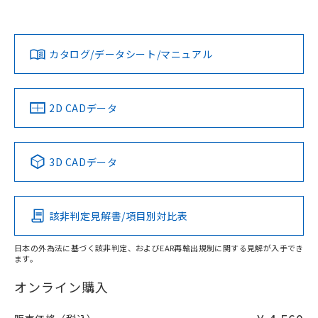
Yes
Yes
Yes
対応状況
対応予定月
※1
※2
カタログ/データシート/マニュアル
対応済み
LR型式承認
DNV型式承認
BV型式承認
KR型式承
（イギリス
（ノルウェー
（フランス
（韓国
船舶規格）
船舶規格）
船舶規格）
船舶規格
中国 RoHS
注意事項・凡例
2D CADデータ
No
No
No
No
中国 RoHS表
※1 ※2
3D CADデータ
この製品の規格認証/適合状況ページへ
Pb
Hg
Cd
Cr(VI)
その他の認証はこちらのページからご検索ください
該非判定見解書/項目別対比表
X
O
O
O
日本の外為法に基づく該非判定、およびEAR再輸出規制に関する見解が入手でき
ます。
"対応済み"や非含有の記載がされた商品であっても、流通
在庫等で未対応品が混在する可能性があります。
オンライン購入
非含有品が必要な際は、弊社営業部門もしくは販売店へお
問い合わせください。