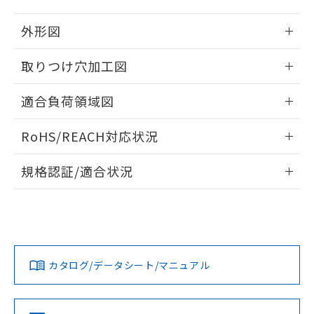
51物質の非含有証明書（当社基準）
の共同利用に関して"
の「1.共同利
※本証明書は発行日時点で非含有を証明す
用者の範囲」に記載されている法人を
外形図
るもので、過去に遡って非含有を証明する
指します。
ものではありません。
情報更新：2026/05/21
取りつけ穴加工図
また、RoHS指令のフタル酸エステル類４
物質の対応では、対応完了までの期間は出
情報更新：2026/05/21
荷製品に未対応品が混在することから備考
適合負荷領域図
欄に対応日を記載しておりました。
既に当社にて対応品への在庫切替を完了
情報更新：2026/05/21
RoHS/REACH対応状況
していることから、特段のことがない限
り、2022年1月12日より割愛しておりま
情報更新：2026/7/29
す。
規格認証/適合状況
EU RoHS
注意事項・凡例
UL認証
CSA認証
CEマーキング
Yes
Yes
Yes
対応状況
対応予定月
※1
※2
カタログ/データシート/マニュアル
対応済み
LR型式承認
DNV型式承認
BV型式承認
KR型式承
（イギリス
（ノルウェー
（フランス
（韓国
船舶規格）
船舶規格）
船舶規格）
船舶規格