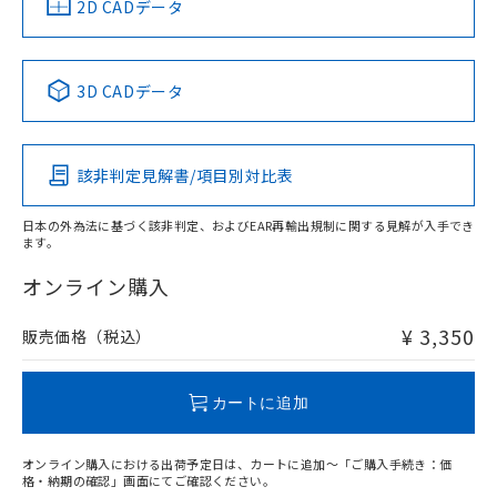
中国 RoHS
注意事項・凡例
2D CADデータ
No
No
No
No
中国 RoHS表
※1 ※2
3D CADデータ
この製品の規格認証/適合状況ページへ
Pb
Hg
Cd
Cr(VI)
その他の認証はこちらのページからご検索ください
該非判定見解書/項目別対比表
X
O
O
O
日本の外為法に基づく該非判定、およびEAR再輸出規制に関する見解が入手でき
ます。
"対応済み"や非含有の記載がされた商品であっても、流通
在庫等で未対応品が混在する可能性があります。
オンライン購入
非含有品が必要な際は、弊社営業部門もしくは販売店へお
問い合わせください。
¥ 3,350
販売価格（税込）
この製品のRoHS/REACH対応状況ページへ
カートに追加
オンライン購入における出荷予定日は、カートに追加～「ご購入手続き：価
格・納期の確認」画面にてご確認ください。