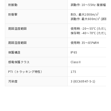
了承ください。
(PBDE) 1000ppm以下、フタル酸ビス(2-エチルヘキシ
○
一定数以上の在庫あり
ニル類) : 1000ppm、 PBDEs(ポリ臭化ジフェニルエーテ
当社は規制貨物を破棄する場合は、完
耐振動
誤動作: 10～55Hz 複振幅 1
ル) (DEHP)(別名：DOP) 1000ppm以下、フタル酸ブチ
正式な納期状況および標準価格はお客
ル類) : 1000ppm、
ルベンジル（BBP） 1000ppm以下、フタル酸ジブチル
全に破砕するなど、違法に輸出されな
DBP(フタル酸ジブチル) : 1000ppm、 DIBP(フタル酸ジ
様のお取引先、またはお客様担当のオ
（DBP） 1000ppm以下、フタル酸ジイソブチル
イソブチル) : 1000ppm、 BBP(フタル酸ブチルベンジ
△
一定数には満たないが在庫あり
2
耐衝撃
耐久: 最大1000m/s
いよう必要な手段を講じます。
ムロン制御機器販売店・当社販売員に
(DIBP) 1000ppm以下
ル) : 1000ppm、
2
誤動作: 最大600m/s
(誤動作
当社は貴社製品を、核兵器、ミサイ
但し、RoHS指令で産業用監視および制御機器に対する
DEHP(フタル酸ビス(2-エチルヘキシル)) : 1000ppm
ご相談ください。
適用除外項目は除く。
ル、化学兵器、生物兵器またはその他
－
在庫なし(最新の在庫状況につ
オムロン制御機器販売店や当社販売拠
フタル酸エステル類の４物質については閾値を超える意
周囲温度範囲
使用時: -20～55℃ (ただ
武器並びにこれらの製造装置等に一切
いては、お客様のお取引先、ま
図的な使用がないことを確認しています。
点は「
販売ネットワーク
」をご確認
保存時: -40～70℃ (ただ
※2 環境保護使用期限
使用いたしません。
たはお客様担当のオムロン制御
ください。
当社は、貴社製品を第三者に販売する
機器販売店・当社販売員にご確
在庫状況および標準価格結果を当社の
周囲湿度範囲
使用時: 35～85%RH
※2 対応予定月
「ｅ」：有害物質（10物質）のすべてが基
場合は、上記1、2および3の内容を当
認ください)
事前の承諾なく第三者に漏洩または開
準値以下であることを示します。
該第三者に通知します。また当社は、
保護構造
IP65
示しないようお願いします。
部品在庫の切り替え状況などにより、予定
「10」：通常の使用状況下において有害物
販売先および販売に係わる関係者が違
マイパーツ機能（部品リスト作成サー
空
受注生産機種、また在庫状況の
月が前後することがあります。
質が外部に漏えいし、環境に深刻な影響を
法に輸出するおそれがある場合は、取
感電保護クラス
Class II
ビス）をご利用いただくには、I-Web
白
情報を公開していない機種
及ぼさない年数を意味します。
り引きをいたしません。
メンバーズにご登録されている必要が
「－」：未確認です。当社販売部門へお問
PTI（トラッキング特性）
175
あります。
い合わせください。
お客様が当ウェブサイト上で当社にご
汚染度
3 (IEC60947-5-1)
※3 非含有証明書ダウンロード
登録された部品リストについて、当社
および当社の共同利用者が、当社の製
下記の非含有証明書をダウンロードするこ
品・サービスに関するお客様との取
とができます。
合意する
キャンセル
引・商談に必要な範囲で利用すること
をご了承ください。
EU RoHS指令（10物質）の非含有証明書
※当社の共同利用者とは、
"個人情報