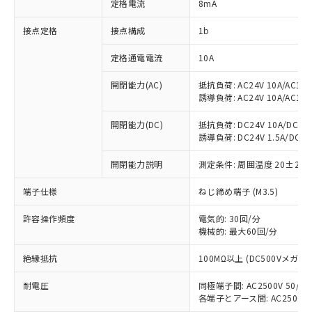
定格電流
8mA
非含有に対応した製品が提供可能な商品で
す。
接点定格
接点構成
1b
対応予定：EU RoHS指令（10物質）の非含
ご利用条件
有に対応した製品に切り替える予定のある
定格通電電流
10A
商品です。
開閉能力(AC)
抵抗負荷: AC24V 10A/AC110V
対応予定なし：EU RoHS指令（10物質）の
以下の条件をお読みいただき、同意のうえ
誘導負荷: AC24V 10A/AC110V
非含有に非対応の商品で、対応品を出す予
ご利用ください。
定はありません。
開閉能力(DC)
抵抗負荷: DC24V 10A/DC110V
調査・確認中：EU RoHS指令（10物質）の
誘導負荷: DC24V 1.5A/DC110V
本サービスは、当社制御機器事業取扱
※1 中国RoHS○×表
非含有の対応状況を調査中または確認中の
商品の当社在庫状況および標準価格
商品です。
開閉能力説明
測定条件: 周囲温度 20±2℃
(税抜)を提供させていただくもので
「○」：最大均質材料含有率が中国RoHSの
非該当品：ライセンス料など無形物で、有
す。
基準値以下であることを示します。
害物質有無と関係のない商品です。
端子仕様
ねじ締め端子 (M3.5)
当社制御機器事業取扱商品の中には、
「×」：最大均質材料含有率が中国RoHSの
仕入先様の事情により、非含有部品として
本サービスの対象外となる商品もある
基準値を超えていることを示します。
いたものが、含有品と判明した場合などや
許容操作頻度
電気的: 30回/分
当社は、これら貴社製品のうち、外国
ことをご了承ください。
「－」：未確認です。当社販売部門へお問
機械的: 最大60回/分
むを得ず変更することがあります。
為替および外国貿易法に定める商品
在庫状況および標準価格照会結果は、
い合わせください。
（以下｢規制貨物等」という）を輸出
記載している更新日時点での社内デー
絶縁抵抗
100MΩ以上 (DC500Vメガ)
*EU RoHS指令（10物質）：
または国外への提供する場合は、日本
記
タに基づき作成されるものであり、閲
説明
鉛(Pb) 1000ppm以下、 水銀(Hg) 1000ppm以下、 カド
*中国RoHS10物質の基準値 (GB/T26572)：
国政府の輸出許可(または役務取引許
号
覧された時点での実際の在庫および標
ミウム(Cd) 100ppm以下、
耐電圧
同極端子間: AC2500V 50/60H
Pb(鉛) :1000ppm、 Hg(水銀) : 1000ppm、 Cd(カドミウ
可)を取得するなどの必要な手続きを
六価クロム(Cr(Ⅵ)) 1000ppm以下、ポリ臭化ビフェニル
ム) : 100ppm、
各端子とアース間: AC2500V 50
準価格とは異なる場合があることをご
類(PBB) 1000ppm以下、ポリ臭化ジフェニルエーテル類
Cr(Ⅵ)(六価クロム) : 1000ppm、 PBBs(ポリ臭化ビフェ
とります。