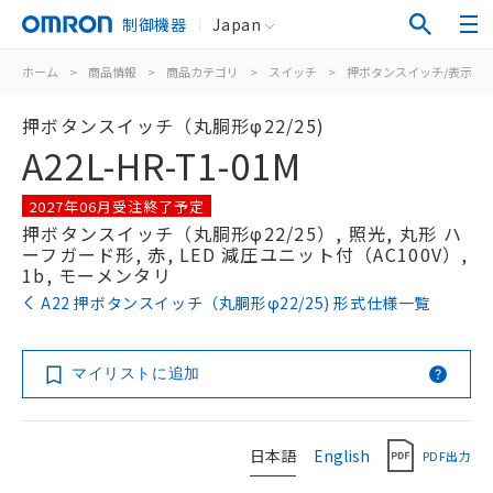
制御機器
Japan
ホーム
>
商品情報
>
商品カテゴリ
>
スイッチ
>
押ボタンスイッチ/表示灯
押ボタンスイッチ（丸胴形φ22/25)
A22L-HR-T1-01M
2027年06月受注終了予定
押ボタンスイッチ（丸胴形φ22/25）, 照光, 丸形 ハ
ーフガード形, 赤, LED 減圧ユニット付（AC100V）,
1b, モーメンタリ
A22 押ボタンスイッチ（丸胴形φ22/25) 形式仕様一覧
マイリストに追加
日本語
English
PDF出力