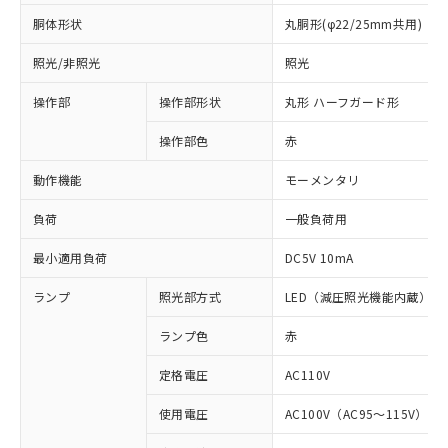
胴体形状
丸胴形(φ22/25mm共用)
照光/非照光
照光
操作部
操作部形状
丸形 ハーフガード形
操作部色
赤
動作機能
モーメンタリ
負荷
一般負荷用
最小適用負荷
DC5V 10mA
ランプ
照光部方式
LED（減圧照光機能内蔵）
ランプ色
赤
定格電圧
AC110V
※1 対応状況
使用電圧
AC100V（AC95～115V）
対応済み：EU RoHS指令（10物質）の