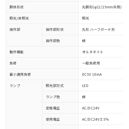
胴体形状
丸胴形(φ22/25mm共用)
照光/非照光
照光
操作部
操作部形状
丸形 ハーフガード形
操作部色
緑
動作機能
オルタネイト
負荷
一般負荷用
最小適用負荷
DC5V 10mA
ランプ
照光部方式
LED
ランプ色
緑
定格電圧
AC/DC24V
使用電圧
AC/DC24V±5%
※1 対応状況