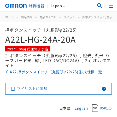
制御機器
Japan
ホーム
>
商品情報
>
商品カテゴリ
>
スイッチ
>
押ボタンスイッチ/表示灯
押ボタンスイッチ（丸胴形φ22/25)
A22L-HG-24A-20A
2027年06月受注終了予定
押ボタンスイッチ（丸胴形φ22/25）, 照光, 丸形 ハ
ーフガード形, 緑, LED（AC/DC24V）, 2a, オルタネ
イト
A22 押ボタンスイッチ（丸胴形φ22/25) 形式仕様一覧
マイリストに追加
日本語
English
PDF出力