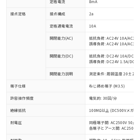
定格電流
8mA
対応済み：EU RoHS指令（10物質）の
非含有に対応した製品が提供可能な商品で
接点定格
接点構成
2a
す。
対応予定：EU RoHS指令（10物質）の非含
定格通電電流
10A
ご利用条件
有に対応した製品に切り替える予定のある
商品です。
開閉能力(AC)
抵抗負荷: AC24V 10A/AC110V
誘導負荷: AC24V 10A/AC110V
対応予定なし：EU RoHS指令（10物質）の
以下の条件をお読みいただき、同意のうえ
非含有に非対応の商品で、対応品を出す予
ご利用ください。
開閉能力(DC)
抵抗負荷: DC24V 10A/DC110V
定はありません。
誘導負荷: DC24V 1.5A/DC110V
調査・確認中：EU RoHS指令（10物質）の
本サービスは、当社制御機器事業取扱
※1 中国RoHS○×表
非含有の対応状況を調査中または確認中の
商品の当社在庫状況および標準価格
開閉能力説明
測定条件: 周囲温度 20±2℃
商品です。
(税抜)を提供させていただくもので
「○」：最大均質材料含有率が中国RoHSの
非該当品：ライセンス料など無形物で、有
端子仕様
ねじ締め端子 (M3.5)
す。
基準値以下であることを示します。
害物質有無と関係のない商品です。
当社制御機器事業取扱商品の中には、
「×」：最大均質材料含有率が中国RoHSの
仕入先様の事情により、非含有部品として
許容操作頻度
電気的: 30回/分
本サービスの対象外となる商品もある
基準値を超えていることを示します。
いたものが、含有品と判明した場合などや
当社は、これら貴社製品のうち、外国
ことをご了承ください。
「－」：未確認です。当社販売部門へお問
むを得ず変更することがあります。
絶縁抵抗
100MΩ以上 (DC500Vメガ)
為替および外国貿易法に定める商品
在庫状況および標準価格照会結果は、
い合わせください。
（以下｢規制貨物等」という）を輸出
記載している更新日時点での社内デー
耐電圧
同極端子間: AC2500V 50/60H
*EU RoHS指令（10物質）：
または国外への提供する場合は、日本
記
タに基づき作成されるものであり、閲
説明
鉛(Pb) 1000ppm以下、 水銀(Hg) 1000ppm以下、 カド
各端子とアース間: AC2500V 50
*中国RoHS10物質の基準値 (GB/T26572)：
国政府の輸出許可(または役務取引許
号
覧された時点での実際の在庫および標
ミウム(Cd) 100ppm以下、
Pb(鉛) :1000ppm、 Hg(水銀) : 1000ppm、 Cd(カドミウ
可)を取得するなどの必要な手続きを
六価クロム(Cr(Ⅵ)) 1000ppm以下、ポリ臭化ビフェニル
ム) : 100ppm、
準価格とは異なる場合があることをご