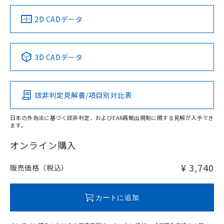
（イギリス
（ノルウェー
（フランス
（韓国
船舶規格）
船舶規格）
船舶規格）
船舶規格
中国 RoHS
注意事項・凡例
2D CADデータ
No
No
No
No
中国 RoHS表
※1 ※2
3D CADデータ
この製品の規格認証/適合状況ページへ
Pb
Hg
Cd
Cr(VI)
その他の認証はこちらのページからご検索ください
該非判定見解書/項目別対比表
X
O
O
O
日本の外為法に基づく該非判定、およびEAR再輸出規制に関する見解が入手でき
ます。
"対応済み"や非含有の記載がされた商品であっても、流通
在庫等で未対応品が混在する可能性があります。
オンライン購入
非含有品が必要な際は、弊社営業部門もしくは販売店へお
問い合わせください。
¥ 3,740
販売価格（税込）
この製品のRoHS/REACH対応状況ページへ
カートに追加