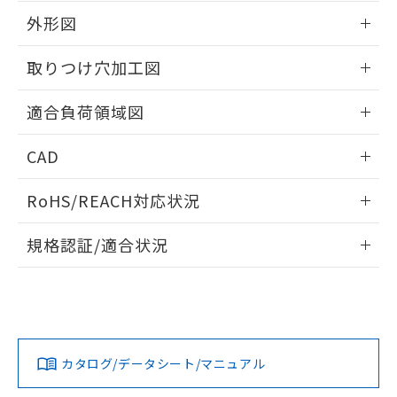
EU RoHS指令（10物質）の非含有証明書
※当社の共同利用者とは、
"個人情報
外形図
51物質の非含有証明書（当社基準）
の共同利用に関して"
の「1.共同利
※本証明書は発行日時点で非含有を証明す
用者の範囲」に記載されている法人を
情報更新：2026/05/21
るもので、過去に遡って非含有を証明する
取りつけ穴加工図
指します。
ものではありません。
また、RoHS指令のフタル酸エステル類４
情報更新：2026/05/21
適合負荷領域図
物質の対応では、対応完了までの期間は出
荷製品に未対応品が混在することから備考
情報更新：2026/05/21
欄に対応日を記載しておりました。
CAD
既に当社にて対応品への在庫切替を完了
ログイン/会員登録いただくと、CADデータをダウンロー
していることから、特段のことがない限
RoHS/REACH対応状況
ドすることができます。
り、2022年1月12日より割愛しておりま
す。
情報更新：2026/7/29
規格認証/適合状況
ログイン/会員登録
EU RoHS
注意事項・凡例
UL認証
CSA認証
CEマーキング
Yes
Yes
Yes
対応状況
対応予定月
※1
※2
ダウンロードデータをご利用いただく前に、以下を必ずお読
みください。
カタログ/データシート/マニュアル
対応済み
ソフトウェアの使用条件
LR型式承認
DNV型式承認
BV型式承認
KR型式承