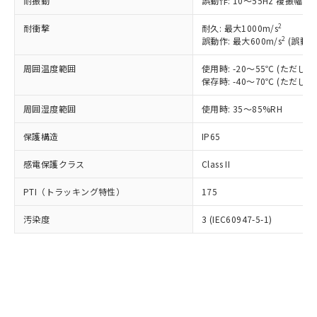
耐振動
誤動作: 10～55Hz 複振幅 1
類(PBB) 1000ppm以下、ポリ臭化ジフェニルエーテル類
Cr(Ⅵ)(六価クロム) : 1000ppm、 PBBs(ポリ臭化ビフェ
とります。
了承ください。
(PBDE) 1000ppm以下、フタル酸ビス(2-エチルヘキシ
○
一定数以上の在庫あり
ニル類) : 1000ppm、 PBDEs(ポリ臭化ジフェニルエーテ
当社は規制貨物を破棄する場合は、完
ル) (DEHP)(別名：DOP) 1000ppm以下、フタル酸ブチ
正式な納期状況および標準価格はお客
2
ル類) : 1000ppm、
耐衝撃
耐久: 最大1000m/s
ルベンジル（BBP） 1000ppm以下、フタル酸ジブチル
全に破砕するなど、違法に輸出されな
DBP(フタル酸ジブチル) : 1000ppm、 DIBP(フタル酸ジ
2
誤動作: 最大600m/s
(誤動作
様のお取引先、またはお客様担当のオ
（DBP） 1000ppm以下、フタル酸ジイソブチル
イソブチル) : 1000ppm、 BBP(フタル酸ブチルベンジ
△
一定数には満たないが在庫あり
いよう必要な手段を講じます。
ムロン制御機器販売店・当社販売員に
(DIBP) 1000ppm以下
ル) : 1000ppm、
当社は貴社製品を、核兵器、ミサイ
但し、RoHS指令で産業用監視および制御機器に対する
周囲温度範囲
使用時: -20～55℃ (ただ
DEHP(フタル酸ビス(2-エチルヘキシル)) : 1000ppm
ご相談ください。
適用除外項目は除く。
保存時: -40～70℃ (ただ
ル、化学兵器、生物兵器またはその他
－
在庫なし(最新の在庫状況につ
オムロン制御機器販売店や当社販売拠
フタル酸エステル類の４物質については閾値を超える意
武器並びにこれらの製造装置等に一切
いては、お客様のお取引先、ま
図的な使用がないことを確認しています。
点は「
販売ネットワーク
」をご確認
周囲湿度範囲
使用時: 35～85%RH
※2 環境保護使用期限
使用いたしません。
たはお客様担当のオムロン制御
ください。
当社は、貴社製品を第三者に販売する
機器販売店・当社販売員にご確
在庫状況および標準価格結果を当社の
保護構造
IP65
※2 対応予定月
「ｅ」：有害物質（10物質）のすべてが基
場合は、上記1、2および3の内容を当
認ください)
事前の承諾なく第三者に漏洩または開
準値以下であることを示します。
該第三者に通知します。また当社は、
示しないようお願いします。
感電保護クラス
Class II
部品在庫の切り替え状況などにより、予定
「10」：通常の使用状況下において有害物
販売先および販売に係わる関係者が違
マイパーツ機能（部品リスト作成サー
空
受注生産機種、また在庫状況の
月が前後することがあります。
質が外部に漏えいし、環境に深刻な影響を
法に輸出するおそれがある場合は、取
ビス）をご利用いただくには、I-Web
PTI（トラッキング特性）
175
白
情報を公開していない機種
及ぼさない年数を意味します。
り引きをいたしません。
メンバーズにご登録されている必要が
「－」：未確認です。当社販売部門へお問
汚染度
3 (IEC60947-5-1)
あります。
い合わせください。
お客様が当ウェブサイト上で当社にご
※3 非含有証明書ダウンロード
登録された部品リストについて、当社
および当社の共同利用者が、当社の製
下記の非含有証明書をダウンロードするこ
品・サービスに関するお客様との取
とができます。
合意する
キャンセル
引・商談に必要な範囲で利用すること
をご了承ください。