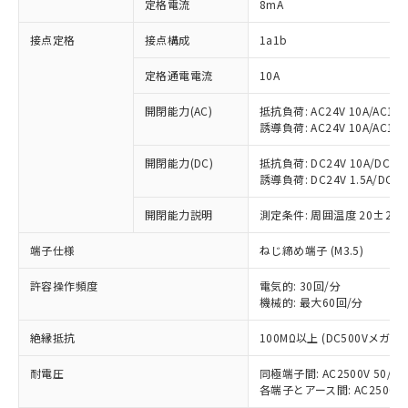
定格電流
8mA
接点定格
接点構成
1a1b
※1 対応状況
定格通電電流
10A
対応済み：EU RoHS指令（10物質）の
開閉能力(AC)
抵抗負荷: AC24V 10A/AC110V
非含有に対応した製品が提供可能な商品で
誘導負荷: AC24V 10A/AC110V
す。
対応予定：EU RoHS指令（10物質）の非含
開閉能力(DC)
抵抗負荷: DC24V 10A/DC110V
ご利用条件
有に対応した製品に切り替える予定のある
誘導負荷: DC24V 1.5A/DC110V
商品です。
対応予定なし：EU RoHS指令（10物質）の
開閉能力説明
測定条件: 周囲温度 20±2℃
以下の条件をお読みいただき、同意のうえ
非含有に非対応の商品で、対応品を出す予
ご利用ください。
定はありません。
端子仕様
ねじ締め端子 (M3.5)
調査・確認中：EU RoHS指令（10物質）の
本サービスは、当社制御機器事業取扱
※1 中国RoHS○×表
許容操作頻度
電気的: 30回/分
非含有の対応状況を調査中または確認中の
商品の当社在庫状況および標準価格
機械的: 最大60回/分
商品です。
(税抜)を提供させていただくもので
「○」：最大均質材料含有率が中国RoHSの
非該当品：ライセンス料など無形物で、有
す。
絶縁抵抗
100MΩ以上 (DC500Vメガ)
基準値以下であることを示します。
害物質有無と関係のない商品です。
当社制御機器事業取扱商品の中には、
「×」：最大均質材料含有率が中国RoHSの
仕入先様の事情により、非含有部品として
本サービスの対象外となる商品もある
耐電圧
同極端子間: AC2500V 50/60H
基準値を超えていることを示します。
いたものが、含有品と判明した場合などや
当社は、これら貴社製品のうち、外国
各端子とアース間: AC2500V 50
ことをご了承ください。
「－」：未確認です。当社販売部門へお問
むを得ず変更することがあります。
為替および外国貿易法に定める商品