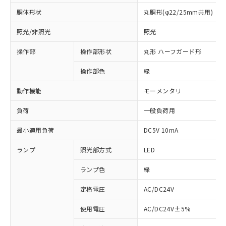
胴体形状
丸胴形(φ22/25mm共用)
照光/非照光
照光
操作部
操作部形状
丸形 ハーフガード形
操作部色
緑
動作機能
モーメンタリ
負荷
一般負荷用
最小適用負荷
DC5V 10mA
ランプ
照光部方式
LED
ランプ色
緑
定格電圧
AC/DC24V
使用電圧
AC/DC24V±5%