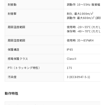
在庫状況および標準価格照会結果は、
い合わせください。
（以下｢規制貨物等」という）を輸出
耐振動
誤動作: 10～55Hz 複振幅 1
記載している更新日時点での社内デー
*EU RoHS指令（10物質）：
または国外への提供する場合は、日本
記
タに基づき作成されるものであり、閲
説明
鉛(Pb) 1000ppm以下、 水銀(Hg) 1000ppm以下、 カド
*中国RoHS10物質の基準値 (GB/T26572)：
2
耐衝撃
耐久: 最大1000m/s
国政府の輸出許可(または役務取引許
号
覧された時点での実際の在庫および標
ミウム(Cd) 100ppm以下、
Pb(鉛) :1000ppm、 Hg(水銀) : 1000ppm、 Cd(カドミウ
2
誤動作: 最大600m/s
(誤動作
可)を取得するなどの必要な手続きを
六価クロム(Cr(Ⅵ)) 1000ppm以下、ポリ臭化ビフェニル
ム) : 100ppm、
準価格とは異なる場合があることをご
類(PBB) 1000ppm以下、ポリ臭化ジフェニルエーテル類
Cr(Ⅵ)(六価クロム) : 1000ppm、 PBBs(ポリ臭化ビフェ
とります。
了承ください。
(PBDE) 1000ppm以下、フタル酸ビス(2-エチルヘキシ
○
一定数以上の在庫あり
周囲温度範囲
使用時: -20～55℃ (ただ
ニル類) : 1000ppm、 PBDEs(ポリ臭化ジフェニルエーテ
当社は規制貨物を破棄する場合は、完
ル) (DEHP)(別名：DOP) 1000ppm以下、フタル酸ブチ
正式な納期状況および標準価格はお客
ル類) : 1000ppm、
保存時: -40～70℃ (ただ
ルベンジル（BBP） 1000ppm以下、フタル酸ジブチル
全に破砕するなど、違法に輸出されな
DBP(フタル酸ジブチル) : 1000ppm、 DIBP(フタル酸ジ
様のお取引先、またはお客様担当のオ
（DBP） 1000ppm以下、フタル酸ジイソブチル
イソブチル) : 1000ppm、 BBP(フタル酸ブチルベンジ
△
一定数には満たないが在庫あり
いよう必要な手段を講じます。
ムロン制御機器販売店・当社販売員に
周囲湿度範囲
使用時: 35～85%RH
(DIBP) 1000ppm以下
ル) : 1000ppm、
当社は貴社製品を、核兵器、ミサイ
但し、RoHS指令で産業用監視および制御機器に対する
DEHP(フタル酸ビス(2-エチルヘキシル)) : 1000ppm
ご相談ください。
適用除外項目は除く。
ル、化学兵器、生物兵器またはその他
－
在庫なし(最新の在庫状況につ
保護構造
IP65
オムロン制御機器販売店や当社販売拠
フタル酸エステル類の４物質については閾値を超える意
武器並びにこれらの製造装置等に一切
いては、お客様のお取引先、ま
図的な使用がないことを確認しています。
点は「
販売ネットワーク
」をご確認
※2 環境保護使用期限
使用いたしません。
感電保護クラス
Class II
たはお客様担当のオムロン制御
ください。
当社は、貴社製品を第三者に販売する
機器販売店・当社販売員にご確
在庫状況および標準価格結果を当社の
※2 対応予定月
「ｅ」：有害物質（10物質）のすべてが基
PTI（トラッキング特性）
175
場合は、上記1、2および3の内容を当
認ください)
事前の承諾なく第三者に漏洩または開
準値以下であることを示します。
該第三者に通知します。また当社は、
示しないようお願いします。
汚染度
3 (IEC60947-5-1)
部品在庫の切り替え状況などにより、予定
「10」：通常の使用状況下において有害物
販売先および販売に係わる関係者が違
マイパーツ機能（部品リスト作成サー
空
受注生産機種、また在庫状況の
月が前後することがあります。
質が外部に漏えいし、環境に深刻な影響を
法に輸出するおそれがある場合は、取
ビス）をご利用いただくには、I-Web
白
情報を公開していない機種
及ぼさない年数を意味します。
り引きをいたしません。
メンバーズにご登録されている必要が
「－」：未確認です。当社販売部門へお問
動作特性
あります。
い合わせください。
お客様が当ウェブサイト上で当社にご
※3 非含有証明書ダウンロード
登録された部品リストについて、当社