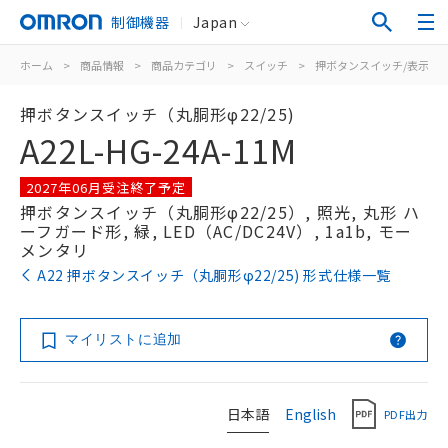
制御機器
Japan
ホーム
>
商品情報
>
商品カテゴリ
>
スイッチ
>
押ボタンスイッチ/表示灯
押ボタンスイッチ（丸胴形φ22/25)
A22L-HG-24A-11M
2027年06月受注終了予定
押ボタンスイッチ（丸胴形φ22/25）, 照光, 丸形 ハ
ーフガード形, 緑, LED（AC/DC24V）, 1a1b, モー
メンタリ
A22 押ボタンスイッチ（丸胴形φ22/25) 形式仕様一覧
マイリストに追加
日本語
English
PDF出力