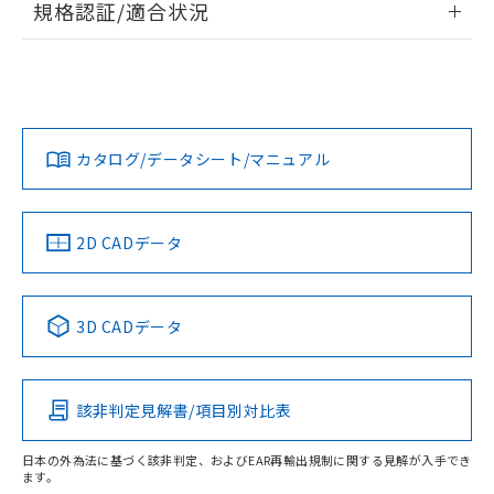
規格認証/適合状況
ログイン/会員登録
EU RoHS
注意事項・凡例
UL認証
CSA認証
CEマーキング
Yes
Yes
Yes
対応状況
対応予定月
※1
※2
ダウンロードデータをご利用いただく前に、以下を必ずお読
みください。
カタログ/データシート/マニュアル
対応済み
ソフトウェアの使用条件
LR型式承認
DNV型式承認
BV型式承認
KR型式承
（イギリス
（ノルウェー
（フランス
（韓国
船舶規格）
船舶規格）
船舶規格）
船舶規格
中国 RoHS
注意事項・凡例
2D CADデータ
No
No
No
No
中国 RoHS表
※1 ※2
3D CADデータ
この製品の規格認証/適合状況ページへ
Pb
Hg
Cd
Cr(VI)
その他の認証はこちらのページからご検索ください
該非判定見解書/項目別対比表
O
O
O
O
日本の外為法に基づく該非判定、およびEAR再輸出規制に関する見解が入手でき
ます。
"対応済み"や非含有の記載がされた商品であっても、流通