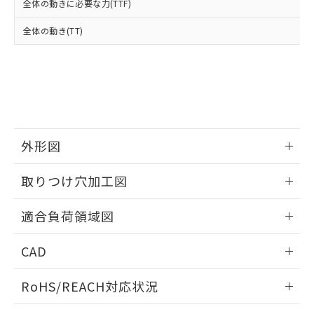
全体の動きに必要な力(TTF)
および当社の共同利用者が、当社の製
下記の非含有証明書をダウンロードするこ
品・サービスに関するお客様との取
全体の動き(TT)
とができます。
合意する
キャンセル
引・商談に必要な範囲で利用すること
をご了承ください。
EU RoHS指令（10物質）の非含有証明書
※当社の共同利用者とは、
"個人情報
51物質の非含有証明書（当社基準）
の共同利用に関して"
の「1.共同利
※本証明書は発行日時点で非含有を証明す
用者の範囲」に記載されている法人を
るもので、過去に遡って非含有を証明する
指します。
ものではありません。
また、RoHS指令のフタル酸エステル類４
外形図
物質の対応では、対応完了までの期間は出
荷製品に未対応品が混在することから備考
情報更新：2026/05/21
取りつけ穴加工図
欄に対応日を記載しておりました。
既に当社にて対応品への在庫切替を完了
情報更新：2026/05/21
していることから、特段のことがない限
適合負荷領域図
り、2022年1月12日より割愛しておりま
情報更新：2026/05/21
す。
CAD
ログイン/会員登録いただくと、CADデータをダウンロー
RoHS/REACH対応状況
ドすることができます。
情報更新：2026/7/29