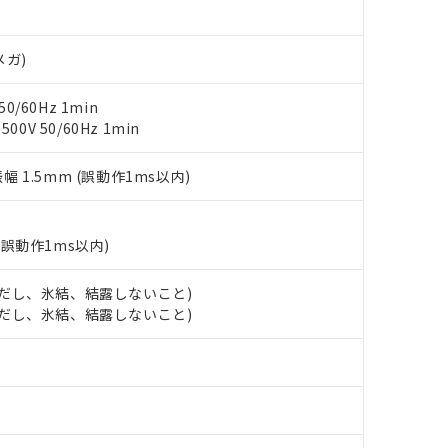
明書（当社基準）
日時点で非含有を証明するもので、過去に遡って非含有を証明するも
令のフタル酸エステル類４物質の対応では、対応完了までの期間は出
メガ)
備考欄に対応日を記載しておりました。
品への在庫切替を完了していることから、特段のことがない限り、20
0/60Hz 1min
す。
0V 50/60Hz 1min
振幅 1.5mm (誤動作1ms以内)
(誤動作1ms以内)
 (ただし、氷結、結露しないこと)
 (ただし、氷結、結露しないこと)