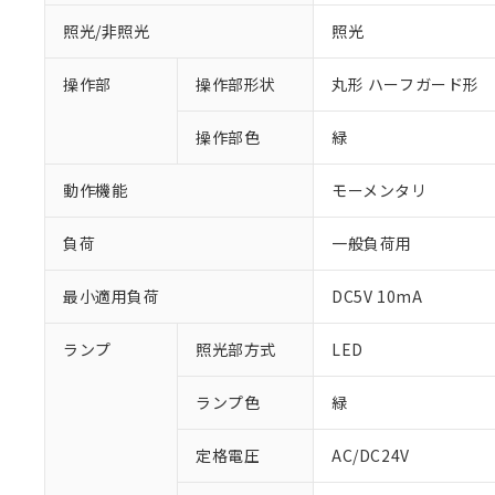
照光/非照光
照光
操作部
操作部形状
丸形 ハーフガード形
操作部色
緑
動作機能
モーメンタリ
負荷
一般負荷用
最小適用負荷
DC5V 10mA
ランプ
照光部方式
LED
※1 対応状況
対応済み：EU
ランプ色
緑
対応予定：EU R
対応予定なし：EU
定格電圧
AC/DC24V
調査・確認中：EU
ご利用条件
非該当品：ライセ