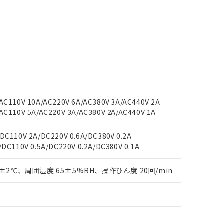
○×表
より、非含有部品としていたものが、含有品と判明した場合などやむ
みいただき、同意のうえご利用ください。
材料含有率が中国RoHSの基準値以下であることを示します。
材料含有率が中国RoHSの基準値を超えていることを示します。
、当社制御機器事業取扱商品の当社在庫状況および標準価格(税抜)
ら貴社製品のうち、外国為替および外国貿易法に定める商品（以下｢
質）：
す。当社販売部門へお問い合わせください。
 水銀(Hg) 1000ppm以下、 カドミウム(Cd) 100ppm以下、
たは国外への提供する場合は、日本国政府の輸出許可(または役務取
000ppm以下、ポリ臭化ビフェニル類(PBB) 1000ppm以下、ポリ臭化ジフェニルエーテル類(P
事業取扱商品の中には、本サービスの対象外となる商品もあること
手続きをとります。
キシル) (DEHP)(別名：DOP) 1000ppm以下、フタル酸ブチルベンジル（BBP） 100
(GB/T26572)：
以下、フタル酸ジイソブチル (DIBP) 1000ppm以下
び標準価格照会結果は、記載している更新日時点での社内データに
物を破棄する場合は、完全に破砕するなど、違法に輸出されないよ
(水銀) : 1000ppm、 Cd(カドミウム) : 100ppm、
業用監視および制御機器に対する適用除外項目は除く。
覧された時点での実際の在庫および標準価格とは異なる場合がある
1000ppm、 PBBs(ポリ臭化ビフェニル類) : 1000ppm、 PBDEs(ポリ臭化ジフェニルエーテル類
物質については閾値を超える意図的な使用がないことを確認しています。
上の在庫あり
 1000ppm、 DIBP(フタル酸ジイソブチル) : 1000ppm、 BBP(フタル酸ブチルベンジル) :
品を、核兵器、ミサイル、化学兵器、生物兵器またはその他武器並
チルヘキシル)) : 1000ppm
C110V 10A/AC220V 6A/AC380V 3A/AC440V 2A
況および標準価格はお客様のお取引先、またはお客様担当のオムロ
用いたしません。
C110V 5A/AC220V 3A/AC380V 2A/AC440V 1A
ご相談ください。
は満たないが在庫あり
製品を第三者に販売する場合は、上記1、2および3の内容を当該第
機器販売店や当社販売拠点は「
販売ネットワーク
」をご確認くだ
販売先および販売に係わる関係者が違法に輸出するおそれがある場
用期限
び標準価格結果を当社の事前の承諾なく第三者に漏洩または開示し
C110V 2A/DC220V 0.6A/DC380V 0.2A
え状況などにより、予定月が前後することがあります。
(最新の在庫状況については、お客様のお取引先、またはお客様担当
DC110V 0.5A/DC220V 0.2A/DC380V 0.1A
（10物質）のすべてが基準値以下であることを示します。
店・当社販売員にご確認ください)
能（部品リスト作成サービス）をご利用いただくには、I-Webメン
使用状況下において有害物質が外部に漏えいし、環境に深刻な影響を
あります。
0±2℃、周囲湿度 65±5%RH、操作ひん度 20回/min
機種、また在庫状況の情報を公開していない機種
ェブサイト上で当社にご登録された部品リストについて、当社およ
書ダウンロード
す。当社販売部門へお問い合わせください。
品・サービスに関するお客様との取引・商談に必要な範囲で利用す
合意する
キャンセル
書をダウンロードすることができます。
利用者とは、
"個人情報の共同利用に関して"
の「1.共同利用者の
します。
10物質）の非含有証明書