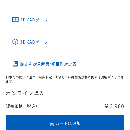
LR型式承認
DNV型式承認
BV型式承認
KR型式承
（イギリス
（ノルウェー
（フランス
（韓国
船舶規格）
船舶規格）
船舶規格）
船舶規格
中国 RoHS
注意事項・凡例
2D CADデータ
No
No
No
No
中国 RoHS表
※1 ※2
3D CADデータ
この製品の規格認証/適合状況ページへ
Pb
Hg
Cd
Cr(VI)
その他の認証はこちらのページからご検索ください
該非判定見解書/項目別対比表
X
O
O
O
日本の外為法に基づく該非判定、およびEAR再輸出規制に関する見解が入手でき
ます。
"対応済み"や非含有の記載がされた商品であっても、流通
在庫等で未対応品が混在する可能性があります。
オンライン購入
非含有品が必要な際は、弊社営業部門もしくは販売店へお
問い合わせください。
¥ 3,960
販売価格（税込）
この製品のRoHS/REACH対応状況ページへ
カートに追加