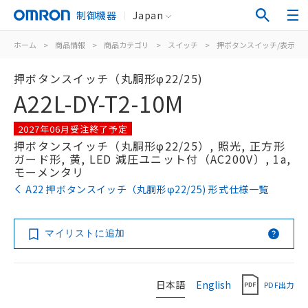
制御機器
Japan
ホーム
>
商品情報
>
商品カテゴリ
>
スイッチ
>
押ボタンスイッチ/表示灯
押ボタンスイッチ（丸胴形φ22/25)
A22L-DY-T2-10M
2027年06月受注終了予定
押ボタンスイッチ（丸胴形φ22/25）, 照光, 正方形
ガード形, 黄, LED 減圧ユニット付（AC200V）, 1a,
モーメンタリ
A22 押ボタンスイッチ（丸胴形φ22/25) 形式仕様一覧
マイリストに追加
日本語
English
PDF出力