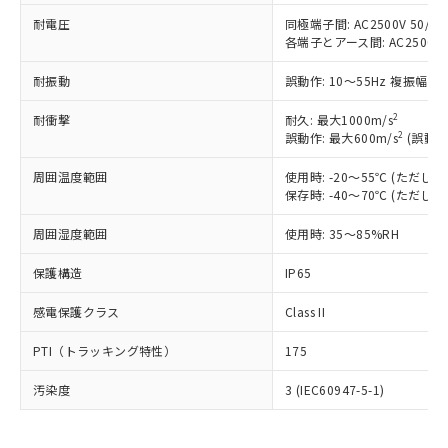
可)を取得するなどの必要な手続きを
六価クロム(Cr(Ⅵ)) 1000ppm以下、ポリ臭化ビフェニル
ム) : 100ppm、
準価格とは異なる場合があることをご
類(PBB) 1000ppm以下、ポリ臭化ジフェニルエーテル類
耐電圧
同極端子間: AC2500V 50/60H
Cr(Ⅵ)(六価クロム) : 1000ppm、 PBBs(ポリ臭化ビフェ
とります。
了承ください。
(PBDE) 1000ppm以下、フタル酸ビス(2-エチルヘキシ
○
一定数以上の在庫あり
ニル類) : 1000ppm、 PBDEs(ポリ臭化ジフェニルエーテ
各端子とアース間: AC2500V 50
当社は規制貨物を破棄する場合は、完
ル) (DEHP)(別名：DOP) 1000ppm以下、フタル酸ブチ
正式な納期状況および標準価格はお客
ル類) : 1000ppm、
ルベンジル（BBP） 1000ppm以下、フタル酸ジブチル
全に破砕するなど、違法に輸出されな
DBP(フタル酸ジブチル) : 1000ppm、 DIBP(フタル酸ジ
様のお取引先、またはお客様担当のオ
耐振動
誤動作: 10～55Hz 複振幅 1
（DBP） 1000ppm以下、フタル酸ジイソブチル
イソブチル) : 1000ppm、 BBP(フタル酸ブチルベンジ
△
一定数には満たないが在庫あり
いよう必要な手段を講じます。
ムロン制御機器販売店・当社販売員に
(DIBP) 1000ppm以下
ル) : 1000ppm、
当社は貴社製品を、核兵器、ミサイ
但し、RoHS指令で産業用監視および制御機器に対する
DEHP(フタル酸ビス(2-エチルヘキシル)) : 1000ppm
ご相談ください。
2
耐衝撃
耐久: 最大1000m/s
適用除外項目は除く。
ル、化学兵器、生物兵器またはその他
－
在庫なし(最新の在庫状況につ
2
オムロン制御機器販売店や当社販売拠
誤動作: 最大600m/s
(誤動作
フタル酸エステル類の４物質については閾値を超える意
武器並びにこれらの製造装置等に一切
いては、お客様のお取引先、ま
図的な使用がないことを確認しています。
点は「
販売ネットワーク
」をご確認
※2 環境保護使用期限
使用いたしません。
たはお客様担当のオムロン制御
周囲温度範囲
使用時: -20～55℃ (ただ
ください。
当社は、貴社製品を第三者に販売する
保存時: -40～70℃ (ただ
機器販売店・当社販売員にご確
在庫状況および標準価格結果を当社の
※2 対応予定月
「ｅ」：有害物質（10物質）のすべてが基
場合は、上記1、2および3の内容を当
認ください)
事前の承諾なく第三者に漏洩または開
準値以下であることを示します。
周囲湿度範囲
使用時: 35～85%RH
該第三者に通知します。また当社は、
示しないようお願いします。
部品在庫の切り替え状況などにより、予定
「10」：通常の使用状況下において有害物
販売先および販売に係わる関係者が違
マイパーツ機能（部品リスト作成サー
空
受注生産機種、また在庫状況の
保護構造
IP65
月が前後することがあります。
質が外部に漏えいし、環境に深刻な影響を
法に輸出するおそれがある場合は、取
ビス）をご利用いただくには、I-Web
白
情報を公開していない機種
及ぼさない年数を意味します。
り引きをいたしません。
メンバーズにご登録されている必要が
感電保護クラス
Class II
「－」：未確認です。当社販売部門へお問
あります。
い合わせください。
お客様が当ウェブサイト上で当社にご
PTI（トラッキング特性）
175
※3 非含有証明書ダウンロード
登録された部品リストについて、当社
および当社の共同利用者が、当社の製
汚染度
3 (IEC60947-5-1)
下記の非含有証明書をダウンロードするこ
品・サービスに関するお客様との取
とができます。
合意する
キャンセル
引・商談に必要な範囲で利用すること