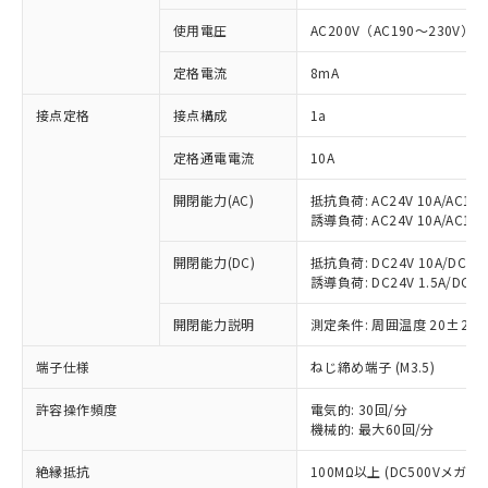
使用電圧
AC200V（AC190～230V）
対応済み：EU RoHS指令（10物質）の
非含有に対応した製品が提供可能な商品で
定格電流
8mA
す。
対応予定：EU RoHS指令（10物質）の非含
接点定格
接点構成
1a
ご利用条件
有に対応した製品に切り替える予定のある
商品です。
定格通電電流
10A
対応予定なし：EU RoHS指令（10物質）の
以下の条件をお読みいただき、同意のうえ
非含有に非対応の商品で、対応品を出す予
開閉能力(AC)
抵抗負荷: AC24V 10A/AC110V
ご利用ください。
定はありません。
誘導負荷: AC24V 10A/AC110V
調査・確認中：EU RoHS指令（10物質）の
本サービスは、当社制御機器事業取扱
※1 中国RoHS○×表
非含有の対応状況を調査中または確認中の
開閉能力(DC)
抵抗負荷: DC24V 10A/DC110V
商品の当社在庫状況および標準価格
誘導負荷: DC24V 1.5A/DC110V
商品です。
(税抜)を提供させていただくもので
「○」：最大均質材料含有率が中国RoHSの
非該当品：ライセンス料など無形物で、有
す。
開閉能力説明
測定条件: 周囲温度 20±2℃
基準値以下であることを示します。
害物質有無と関係のない商品です。
当社制御機器事業取扱商品の中には、
「×」：最大均質材料含有率が中国RoHSの
仕入先様の事情により、非含有部品として
本サービスの対象外となる商品もある
端子仕様
ねじ締め端子 (M3.5)
基準値を超えていることを示します。
いたものが、含有品と判明した場合などや
当社は、これら貴社製品のうち、外国
ことをご了承ください。
「－」：未確認です。当社販売部門へお問
むを得ず変更することがあります。
為替および外国貿易法に定める商品
在庫状況および標準価格照会結果は、
許容操作頻度
電気的: 30回/分
い合わせください。
（以下｢規制貨物等」という）を輸出
機械的: 最大60回/分
記載している更新日時点での社内デー
*EU RoHS指令（10物質）：
または国外への提供する場合は、日本
記
タに基づき作成されるものであり、閲
説明
鉛(Pb) 1000ppm以下、 水銀(Hg) 1000ppm以下、 カド
*中国RoHS10物質の基準値 (GB/T26572)：
国政府の輸出許可(または役務取引許
絶縁抵抗
100MΩ以上 (DC500Vメガ)
号
覧された時点での実際の在庫および標
ミウム(Cd) 100ppm以下、
Pb(鉛) :1000ppm、 Hg(水銀) : 1000ppm、 Cd(カドミウ