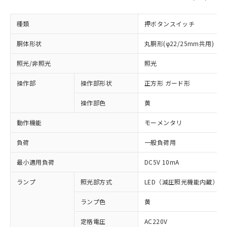
種類
押ボタンスイッチ
胴体形状
丸胴形(φ22/25mm共用)
照光/非照光
照光
操作部
操作部形状
正方形 ガード形
操作部色
黄
動作機能
モーメンタリ
負荷
一般負荷用
最小適用負荷
DC5V 10mA
ランプ
照光部方式
LED（減圧照光機能内蔵）
ランプ色
黄
※1 対応状況
定格電圧
AC220V