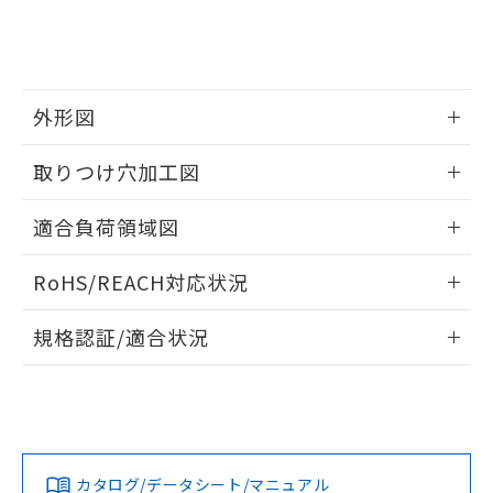
をご了承ください。
EU RoHS指令（10物質）の非含有証明書
※当社の共同利用者とは、
"個人情報
51物質の非含有証明書（当社基準）
の共同利用に関して"
の「1.共同利
※本証明書は発行日時点で非含有を証明す
用者の範囲」に記載されている法人を
るもので、過去に遡って非含有を証明する
指します。
ものではありません。
外形図
また、RoHS指令のフタル酸エステル類４
情報更新：2026/05/21
物質の対応では、対応完了までの期間は出
取りつけ穴加工図
荷製品に未対応品が混在することから備考
欄に対応日を記載しておりました。
情報更新：2026/05/21
適合負荷領域図
既に当社にて対応品への在庫切替を完了
していることから、特段のことがない限
情報更新：2026/05/21
り、2022年1月12日より割愛しておりま
RoHS/REACH対応状況
す。
情報更新：2026/7/29
規格認証/適合状況
EU RoHS
注意事項・凡例
UL認証
CSA認証
CEマーキング
Yes
Yes
Yes
対応状況
対応予定月
※1
※2
カタログ/データシート/マニュアル
対応済み