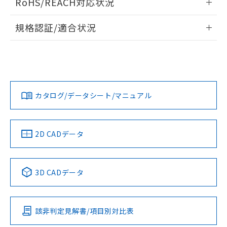
RoHS/REACH対応状況
ドすることができます。
情報更新：2026/7/29
規格認証/適合状況
ログイン/会員登録
EU RoHS
注意事項・凡例
UL認証
CSA認証
CEマーキング
Yes
Yes
Yes
対応状況
対応予定月
※1
※2
ダウンロードデータをご利用いただく前に、以下を必ずお読
みください。
カタログ/データシート/マニュアル
対応済み
ソフトウェアの使用条件
LR型式承認
DNV型式承認
BV型式承認
KR型式承
（イギリス
（ノルウェー
（フランス
（韓国
船舶規格）
船舶規格）
船舶規格）
船舶規格
中国 RoHS
注意事項・凡例
2D CADデータ
No
No
No
No
中国 RoHS表
※1 ※2
3D CADデータ
この製品の規格認証/適合状況ページへ
Pb
Hg
Cd
Cr(VI)
その他の認証はこちらのページからご検索ください
該非判定見解書/項目別対比表
X
O
O
O