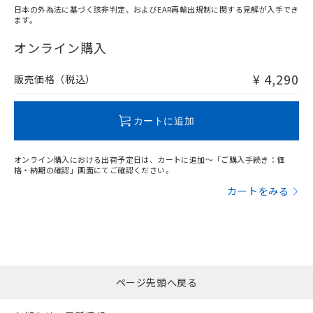
日本の外為法に基づく該非判定、およびEAR再輸出規制に関する見解が入手でき
ます。
"対応済み"や非含有の記載がされた商品であっても、流通
在庫等で未対応品が混在する可能性があります。
オンライン購入
非含有品が必要な際は、弊社営業部門もしくは販売店へお
問い合わせください。
¥ 4,290
販売価格（税込）
この製品のRoHS/REACH対応状況ページへ
カートに追加
オンライン購入における出荷予定日は、カートに追加～「ご購入手続き：価
格・納期の確認」画面にてご確認ください。
カートをみる
ページ先頭へ戻る