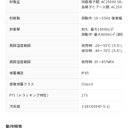
ことをご了承ください。
耐電圧
同極端子間: AC2500V 50/60H
「－」：未確認です。当社販売部門へお問
むを得ず変更することがあります。
為替および外国貿易法に定める商品
各端子とアース間: AC2500V 50
在庫状況および標準価格照会結果は、
い合わせください。
（以下｢規制貨物等」という）を輸出
記載している更新日時点での社内デー
*EU RoHS指令（10物質）：
または国外への提供する場合は、日本
耐振動
誤動作: 10～55Hz 複振幅 1
記
タに基づき作成されるものであり、閲
説明
鉛(Pb) 1000ppm以下、 水銀(Hg) 1000ppm以下、 カド
*中国RoHS10物質の基準値 (GB/T26572)：
国政府の輸出許可(または役務取引許
号
覧された時点での実際の在庫および標
ミウム(Cd) 100ppm以下、
Pb(鉛) :1000ppm、 Hg(水銀) : 1000ppm、 Cd(カドミウ
2
耐衝撃
耐久: 最大1000m/s
可)を取得するなどの必要な手続きを
六価クロム(Cr(Ⅵ)) 1000ppm以下、ポリ臭化ビフェニル
ム) : 100ppm、
準価格とは異なる場合があることをご
2
類(PBB) 1000ppm以下、ポリ臭化ジフェニルエーテル類
誤動作: 最大600m/s
(誤動作
Cr(Ⅵ)(六価クロム) : 1000ppm、 PBBs(ポリ臭化ビフェ
とります。
了承ください。
(PBDE) 1000ppm以下、フタル酸ビス(2-エチルヘキシ
○
一定数以上の在庫あり
ニル類) : 1000ppm、 PBDEs(ポリ臭化ジフェニルエーテ
当社は規制貨物を破棄する場合は、完
ル) (DEHP)(別名：DOP) 1000ppm以下、フタル酸ブチ
正式な納期状況および標準価格はお客
ル類) : 1000ppm、
周囲温度範囲
使用時: -20～55℃ (ただ
ルベンジル（BBP） 1000ppm以下、フタル酸ジブチル
全に破砕するなど、違法に輸出されな
DBP(フタル酸ジブチル) : 1000ppm、 DIBP(フタル酸ジ
様のお取引先、またはお客様担当のオ
保存時: -40～70℃ (ただ
（DBP） 1000ppm以下、フタル酸ジイソブチル
イソブチル) : 1000ppm、 BBP(フタル酸ブチルベンジ
△
一定数には満たないが在庫あり
いよう必要な手段を講じます。
ムロン制御機器販売店・当社販売員に
(DIBP) 1000ppm以下
ル) : 1000ppm、
当社は貴社製品を、核兵器、ミサイ
但し、RoHS指令で産業用監視および制御機器に対する
DEHP(フタル酸ビス(2-エチルヘキシル)) : 1000ppm
ご相談ください。
周囲湿度範囲
使用時: 35～85%RH
適用除外項目は除く。
ル、化学兵器、生物兵器またはその他
－
在庫なし(最新の在庫状況につ
オムロン制御機器販売店や当社販売拠
フタル酸エステル類の４物質については閾値を超える意
武器並びにこれらの製造装置等に一切
いては、お客様のお取引先、ま
図的な使用がないことを確認しています。
保護構造
IP65
点は「
販売ネットワーク
」をご確認
※2 環境保護使用期限
使用いたしません。
たはお客様担当のオムロン制御
ください。
当社は、貴社製品を第三者に販売する
感電保護クラス
Class II
機器販売店・当社販売員にご確
在庫状況および標準価格結果を当社の
※2 対応予定月
「ｅ」：有害物質（10物質）のすべてが基
場合は、上記1、2および3の内容を当
認ください)
事前の承諾なく第三者に漏洩または開
準値以下であることを示します。
PTI（トラッキング特性）
175
該第三者に通知します。また当社は、
示しないようお願いします。
部品在庫の切り替え状況などにより、予定
「10」：通常の使用状況下において有害物
販売先および販売に係わる関係者が違
マイパーツ機能（部品リスト作成サー
空
受注生産機種、また在庫状況の
汚染度
3 (IEC60947-5-1)
月が前後することがあります。
質が外部に漏えいし、環境に深刻な影響を
法に輸出するおそれがある場合は、取
ビス）をご利用いただくには、I-Web
白
情報を公開していない機種
及ぼさない年数を意味します。
り引きをいたしません。
メンバーズにご登録されている必要が
「－」：未確認です。当社販売部門へお問
あります。
い合わせください。
動作特性
お客様が当ウェブサイト上で当社にご