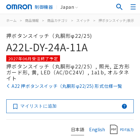
制御機器
Japan
ホーム
>
商品情報
>
商品カテゴリ
>
スイッチ
>
押ボタンスイッチ/表示灯
押ボタンスイッチ（丸胴形φ22/25)
A22L-DY-24A-11A
2027年06月受注終了予定
押ボタンスイッチ（丸胴形φ22/25）, 照光, 正方形
ガード形, 黄, LED（AC/DC24V）, 1a1b, オルタネ
イト
A22 押ボタンスイッチ（丸胴形φ22/25) 形式仕様一覧
マイリストに追加
日本語
English
PDF出力