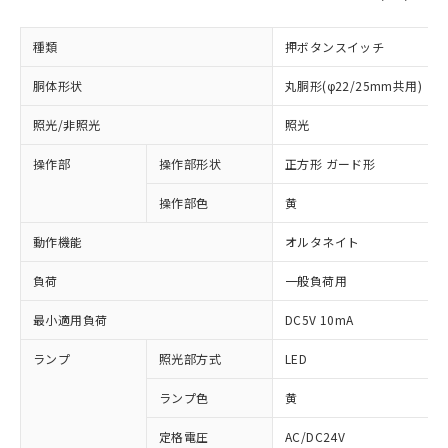
種類
押ボタンスイッチ
胴体形状
丸胴形(φ22/25mm共用)
照光/非照光
照光
操作部
操作部形状
正方形 ガード形
操作部色
黄
動作機能
オルタネイト
負荷
一般負荷用
最小適用負荷
DC5V 10mA
ランプ
照光部方式
LED
ランプ色
黄
定格電圧
AC/DC24V