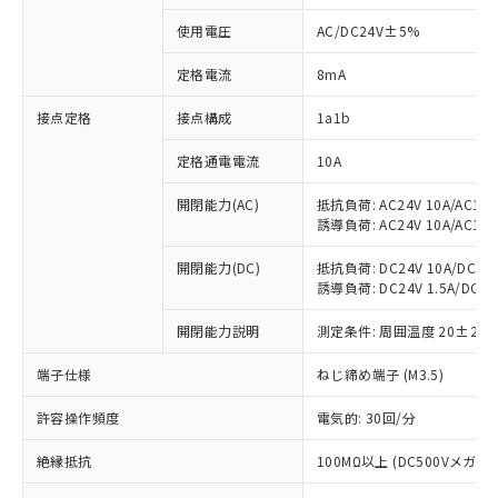
使用電圧
AC/DC24V±5%
定格電流
8mA
※1 対応状況
接点定格
接点構成
1a1b
対応済み：EU RoHS指令（10物質）の
定格通電電流
10A
非含有に対応した製品が提供可能な商品で
す。
開閉能力(AC)
抵抗負荷: AC24V 10A/AC110V
対応予定：EU RoHS指令（10物質）の非含
誘導負荷: AC24V 10A/AC110V
ご利用条件
有に対応した製品に切り替える予定のある
商品です。
開閉能力(DC)
抵抗負荷: DC24V 10A/DC110V
対応予定なし：EU RoHS指令（10物質）の
誘導負荷: DC24V 1.5A/DC110V
以下の条件をお読みいただき、同意のうえ
非含有に非対応の商品で、対応品を出す予
ご利用ください。
定はありません。
開閉能力説明
測定条件: 周囲温度 20±2℃
調査・確認中：EU RoHS指令（10物質）の
本サービスは、当社制御機器事業取扱
※1 中国RoHS○×表
端子仕様
ねじ締め端子 (M3.5)
非含有の対応状況を調査中または確認中の
商品の当社在庫状況および標準価格
商品です。
(税抜)を提供させていただくもので
許容操作頻度
電気的: 30回/分
「○」：最大均質材料含有率が中国RoHSの
非該当品：ライセンス料など無形物で、有
す。
基準値以下であることを示します。
害物質有無と関係のない商品です。
当社制御機器事業取扱商品の中には、
絶縁抵抗
100MΩ以上 (DC500Vメガ)
「×」：最大均質材料含有率が中国RoHSの
仕入先様の事情により、非含有部品として
本サービスの対象外となる商品もある
基準値を超えていることを示します。
いたものが、含有品と判明した場合などや
当社は、これら貴社製品のうち、外国