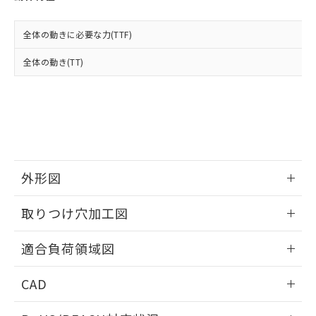
※3 非含有証明書ダウンロード
登録された部品リストについて、当社
および当社の共同利用者が、当社の製
全体の動きに必要な力(TTF)
下記の非含有証明書をダウンロードするこ
品・サービスに関するお客様との取
とができます。
合意する
キャンセル
引・商談に必要な範囲で利用すること
全体の動き(TT)
をご了承ください。
EU RoHS指令（10物質）の非含有証明書
※当社の共同利用者とは、
"個人情報
51物質の非含有証明書（当社基準）
の共同利用に関して"
の「1.共同利
※本証明書は発行日時点で非含有を証明す
用者の範囲」に記載されている法人を
るもので、過去に遡って非含有を証明する
指します。
ものではありません。
また、RoHS指令のフタル酸エステル類４
物質の対応では、対応完了までの期間は出
外形図
荷製品に未対応品が混在することから備考
欄に対応日を記載しておりました。
情報更新：2026/05/21
取りつけ穴加工図
既に当社にて対応品への在庫切替を完了
していることから、特段のことがない限
情報更新：2026/05/21
り、2022年1月12日より割愛しておりま
適合負荷領域図
す。
情報更新：2026/05/21
CAD
ログイン/会員登録いただくと、CADデータをダウンロー