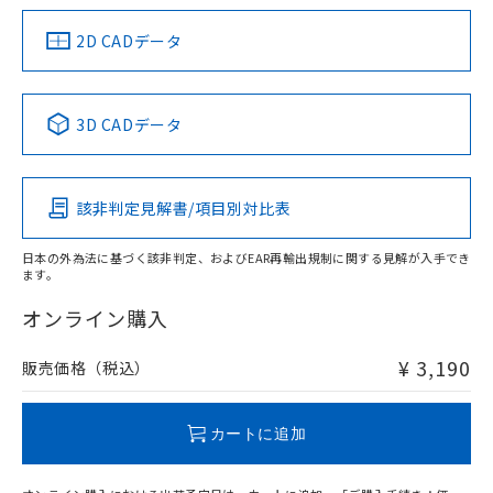
（イギリス
（ノルウェー
（フランス
（韓国
船舶規格）
船舶規格）
船舶規格）
船舶規格
中国 RoHS
注意事項・凡例
2D CADデータ
No
No
No
No
中国 RoHS表
※1 ※2
3D CADデータ
この製品の規格認証/適合状況ページへ
Pb
Hg
Cd
Cr(VI)
その他の認証はこちらのページからご検索ください
該非判定見解書/項目別対比表
O
O
O
O
日本の外為法に基づく該非判定、およびEAR再輸出規制に関する見解が入手でき
ます。
"対応済み"や非含有の記載がされた商品であっても、流通
在庫等で未対応品が混在する可能性があります。
オンライン購入
非含有品が必要な際は、弊社営業部門もしくは販売店へお
問い合わせください。
¥ 3,190
販売価格（税込）
この製品のRoHS/REACH対応状況ページへ
カートに追加