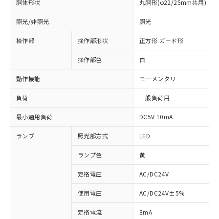
胴体形状
丸胴形(φ22/25mm共用)
照光/非照光
照光
操作部
操作部形状
正方形 ガード形
操作部色
白
動作機能
モーメンタリ
負荷
一般負荷用
最小適用負荷
DC5V 10mA
ランプ
照光部方式
LED
ランプ色
黄
定格電圧
AC/DC24V
使用電圧
AC/DC24V±5%
※1 対応状況
定格電流
8mA