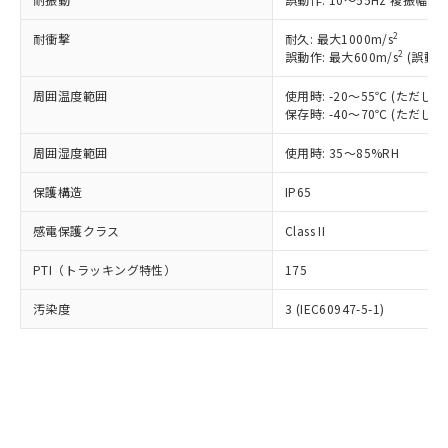
類(PBB) 1000ppm以下、ポリ臭化ジフェニルエーテル類
Cr(Ⅵ)(六価クロム) : 1000ppm、 PBBs(ポリ臭化ビフェ
とります。
了承ください。
(PBDE) 1000ppm以下、フタル酸ビス(2-エチルヘキシ
○
一定数以上の在庫あり
ニル類) : 1000ppm、 PBDEs(ポリ臭化ジフェニルエーテ
当社は規制貨物を破棄する場合は、完
ル) (DEHP)(別名：DOP) 1000ppm以下、フタル酸ブチ
正式な納期状況および標準価格はお客
2
耐衝撃
ル類) : 1000ppm、
耐久: 最大1000m/s
ルベンジル（BBP） 1000ppm以下、フタル酸ジブチル
全に破砕するなど、違法に輸出されな
DBP(フタル酸ジブチル) : 1000ppm、 DIBP(フタル酸ジ
2
誤動作: 最大600m/s
(誤動作
様のお取引先、またはお客様担当のオ
（DBP） 1000ppm以下、フタル酸ジイソブチル
イソブチル) : 1000ppm、 BBP(フタル酸ブチルベンジ
△
一定数には満たないが在庫あり
いよう必要な手段を講じます。
ムロン制御機器販売店・当社販売員に
(DIBP) 1000ppm以下
ル) : 1000ppm、
当社は貴社製品を、核兵器、ミサイ
周囲温度範囲
但し、RoHS指令で産業用監視および制御機器に対する
使用時: -20～55℃ (ただ
DEHP(フタル酸ビス(2-エチルヘキシル)) : 1000ppm
ご相談ください。
適用除外項目は除く。
保存時: -40～70℃ (ただ
ル、化学兵器、生物兵器またはその他
－
在庫なし(最新の在庫状況につ
オムロン制御機器販売店や当社販売拠
フタル酸エステル類の４物質については閾値を超える意
武器並びにこれらの製造装置等に一切
いては、お客様のお取引先、ま
図的な使用がないことを確認しています。
点は「
販売ネットワーク
」をご確認
周囲湿度範囲
使用時: 35～85%RH
※2 環境保護使用期限
使用いたしません。
たはお客様担当のオムロン制御
ください。
当社は、貴社製品を第三者に販売する
機器販売店・当社販売員にご確
在庫状況および標準価格結果を当社の
保護構造
IP65
※2 対応予定月
「ｅ」：有害物質（10物質）のすべてが基
場合は、上記1、2および3の内容を当
認ください)
事前の承諾なく第三者に漏洩または開
準値以下であることを示します。
該第三者に通知します。また当社は、
示しないようお願いします。
感電保護クラス
Class II
部品在庫の切り替え状況などにより、予定
「10」：通常の使用状況下において有害物
販売先および販売に係わる関係者が違
マイパーツ機能（部品リスト作成サー
空
受注生産機種、また在庫状況の
月が前後することがあります。
質が外部に漏えいし、環境に深刻な影響を
法に輸出するおそれがある場合は、取
ビス）をご利用いただくには、I-Web
PTI（トラッキング特性）
175
白
情報を公開していない機種
及ぼさない年数を意味します。
り引きをいたしません。
メンバーズにご登録されている必要が
「－」：未確認です。当社販売部門へお問
汚染度
3 (IEC60947-5-1)
あります。
い合わせください。
お客様が当ウェブサイト上で当社にご
※3 非含有証明書ダウンロード
登録された部品リストについて、当社
および当社の共同利用者が、当社の製
下記の非含有証明書をダウンロードするこ
品・サービスに関するお客様との取
とができます。
合意する
キャンセル
引・商談に必要な範囲で利用すること
をご了承ください。