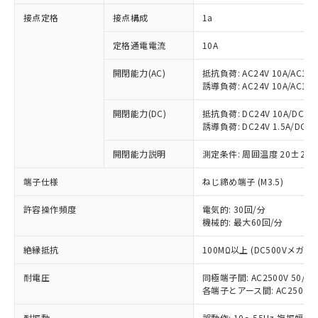
対応済み：EU RoHS指令（10物質）の
接点定格
接点構成
1a
非含有に対応した製品が提供可能な商品で
す。
定格通電電流
10A
対応予定：EU RoHS指令（10物質）の非含
ご利用条件
有に対応した製品に切り替える予定のある
開閉能力(AC)
抵抗負荷: AC24V 10A/AC110V
商品です。
誘導負荷: AC24V 10A/AC110V
対応予定なし：EU RoHS指令（10物質）の
以下の条件をお読みいただき、同意のうえ
開閉能力(DC)
抵抗負荷: DC24V 10A/DC110V
非含有に非対応の商品で、対応品を出す予
ご利用ください。
誘導負荷: DC24V 1.5A/DC110V
定はありません。
調査・確認中：EU RoHS指令（10物質）の
本サービスは、当社制御機器事業取扱
開閉能力説明
測定条件: 周囲温度 20±2℃
※1 中国RoHS○×表
非含有の対応状況を調査中または確認中の
商品の当社在庫状況および標準価格
商品です。
(税抜)を提供させていただくもので
端子仕様
ねじ締め端子 (M3.5)
「○」：最大均質材料含有率が中国RoHSの
非該当品：ライセンス料など無形物で、有
す。
基準値以下であることを示します。
害物質有無と関係のない商品です。
許容操作頻度
電気的: 30回/分
当社制御機器事業取扱商品の中には、
「×」：最大均質材料含有率が中国RoHSの
仕入先様の事情により、非含有部品として
機械的: 最大60回/分
本サービスの対象外となる商品もある
基準値を超えていることを示します。
いたものが、含有品と判明した場合などや
当社は、これら貴社製品のうち、外国
ことをご了承ください。
「－」：未確認です。当社販売部門へお問
むを得ず変更することがあります。
絶縁抵抗
100MΩ以上 (DC500Vメガ)
為替および外国貿易法に定める商品
在庫状況および標準価格照会結果は、
い合わせください。
（以下｢規制貨物等」という）を輸出
記載している更新日時点での社内デー
耐電圧
同極端子間: AC2500V 50/60H
*EU RoHS指令（10物質）：
または国外への提供する場合は、日本
記
タに基づき作成されるものであり、閲
説明
鉛(Pb) 1000ppm以下、 水銀(Hg) 1000ppm以下、 カド
各端子とアース間: AC2500V 50
*中国RoHS10物質の基準値 (GB/T26572)：
国政府の輸出許可(または役務取引許
号
覧された時点での実際の在庫および標
ミウム(Cd) 100ppm以下、
Pb(鉛) :1000ppm、 Hg(水銀) : 1000ppm、 Cd(カドミウ
可)を取得するなどの必要な手続きを
六価クロム(Cr(Ⅵ)) 1000ppm以下、ポリ臭化ビフェニル
ム) : 100ppm、
準価格とは異なる場合があることをご
耐振動
誤動作: 10～55Hz 複振幅 1