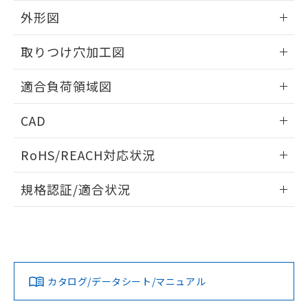
EU RoHS指令（10物質）の非含有証明書
※当社の共同利用者とは、
"個人情報
外形図
51物質の非含有証明書（当社基準）
の共同利用に関して"
の「1.共同利
※本証明書は発行日時点で非含有を証明す
用者の範囲」に記載されている法人を
情報更新：2026/05/21
るもので、過去に遡って非含有を証明する
取りつけ穴加工図
指します。
ものではありません。
また、RoHS指令のフタル酸エステル類４
情報更新：2026/05/21
適合負荷領域図
物質の対応では、対応完了までの期間は出
荷製品に未対応品が混在することから備考
情報更新：2026/05/21
欄に対応日を記載しておりました。
CAD
既に当社にて対応品への在庫切替を完了
ログイン/会員登録いただくと、CADデータをダウンロー
していることから、特段のことがない限
RoHS/REACH対応状況
ドすることができます。
り、2022年1月12日より割愛しておりま
す。
情報更新：2026/7/29
規格認証/適合状況
ログイン/会員登録
EU RoHS
注意事項・凡例
UL認証
CSA認証
CEマーキング
Yes
Yes
Yes
対応状況
対応予定月
※1
※2
ダウンロードデータをご利用いただく前に、以下を必ずお読
みください。
カタログ/データシート/マニュアル
対応済み
ソフトウェアの使用条件
LR型式承認
DNV型式承認
BV型式承認
KR型式承