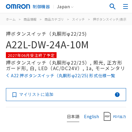
制御機器
Japan
ホーム
>
商品情報
>
商品カテゴリ
>
スイッチ
>
押ボタンスイッチ/表示灯
押ボタンスイッチ（丸胴形φ22/25)
A22L-DW-24A-10M
2027年06月受注終了予定
押ボタンスイッチ（丸胴形φ22/25）, 照光, 正方形
ガード形, 白, LED（AC/DC24V）, 1a, モーメンタリ
A22 押ボタンスイッチ（丸胴形φ22/25) 形式仕様一覧
マイリストに追加
日本語
English
PDF出力