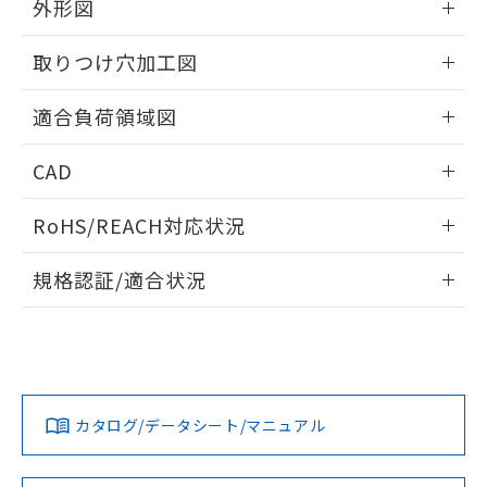
※当社の共同利用者とは、
"個人情報
外形図
51物質の非含有証明書（当社基準）
の共同利用に関して"
の「1.共同利
※本証明書は発行日時点で非含有を証明す
情報更新：2026/05/21
用者の範囲」に記載されている法人を
取りつけ穴加工図
るもので、過去に遡って非含有を証明する
指します。
ものではありません。
情報更新：2026/05/21
また、RoHS指令のフタル酸エステル類４
適合負荷領域図
物質の対応では、対応完了までの期間は出
荷製品に未対応品が混在することから備考
情報更新：2026/05/21
CAD
欄に対応日を記載しておりました。
既に当社にて対応品への在庫切替を完了
ログイン/会員登録いただくと、CADデータをダウンロー
RoHS/REACH対応状況
していることから、特段のことがない限
ドすることができます。
り、2022年1月12日より割愛しておりま
情報更新：2026/7/29
す。
規格認証/適合状況
ログイン/会員登録
EU RoHS
注意事項・凡例
UL認証
CSA認証
CEマーキング
Yes
Yes
Yes
対応状況
対応予定月
※1
※2
ダウンロードデータをご利用いただく前に、以下を必ずお読
みください。
カタログ/データシート/マニュアル
対応済み
ソフトウェアの使用条件
LR型式承認
DNV型式承認
BV型式承認
KR型式承
（イギリス
（ノルウェー
（フランス
（韓国