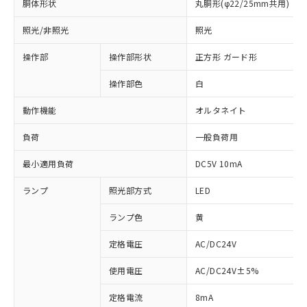
胴体形状
丸胴形(φ22/25mm共用)
照光/非照光
照光
操作部
操作部形状
正方形 ガード形
操作部色
白
動作機能
オルタネイト
負荷
一般負荷用
最小適用負荷
DC5V 10mA
ランプ
照光部方式
LED
ランプ色
黄
定格電圧
AC/DC24V
使用電圧
AC/DC24V±5%
※1 対応状況
定格電流
8mA