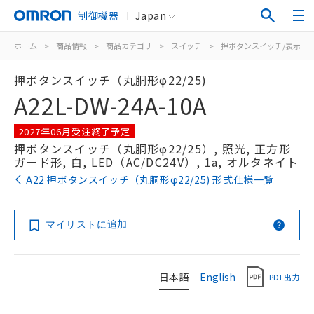
制御機器
Japan
ホーム
>
商品情報
>
商品カテゴリ
>
スイッチ
>
押ボタンスイッチ/表示灯
押ボタンスイッチ（丸胴形φ22/25)
A22L-DW-24A-10A
2027年06月受注終了予定
押ボタンスイッチ（丸胴形φ22/25）, 照光, 正方形
ガード形, 白, LED（AC/DC24V）, 1a, オルタネイト
A22 押ボタンスイッチ（丸胴形φ22/25) 形式仕様一覧
マイリストに追加
日本語
English
PDF出力