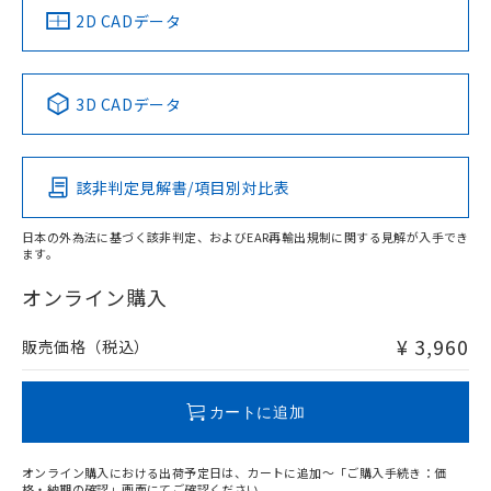
船舶規格）
船舶規格）
船舶規格）
船舶規格
中国 RoHS
注意事項・凡例
2D CADデータ
No
No
No
No
中国 RoHS表
※1 ※2
3D CADデータ
この製品の規格認証/適合状況ページへ
Pb
Hg
Cd
Cr(VI)
その他の認証はこちらのページからご検索ください
該非判定見解書/項目別対比表
X
O
O
O
日本の外為法に基づく該非判定、およびEAR再輸出規制に関する見解が入手でき
ます。
"対応済み"や非含有の記載がされた商品であっても、流通
在庫等で未対応品が混在する可能性があります。
オンライン購入
非含有品が必要な際は、弊社営業部門もしくは販売店へお
問い合わせください。
¥ 3,960
販売価格（税込）
この製品のRoHS/REACH対応状況ページへ
カートに追加
オンライン購入における出荷予定日は、カートに追加～「ご購入手続き：価
格・納期の確認」画面にてご確認ください。