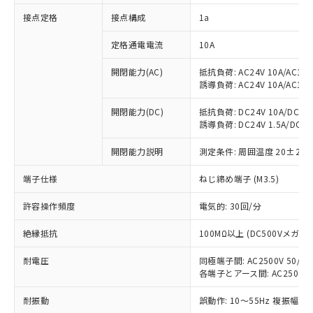
対応済み：EU RoHS指令（10物質）の
接点定格
接点構成
1a
非含有に対応した製品が提供可能な商品で
す。
定格通電電流
10A
対応予定：EU RoHS指令（10物質）の非含
ご利用条件
有に対応した製品に切り替える予定のある
開閉能力(AC)
抵抗負荷: AC24V 10A/AC110V
商品です。
誘導負荷: AC24V 10A/AC110V
対応予定なし：EU RoHS指令（10物質）の
以下の条件をお読みいただき、同意のうえ
非含有に非対応の商品で、対応品を出す予
開閉能力(DC)
抵抗負荷: DC24V 10A/DC110V
ご利用ください。
定はありません。
誘導負荷: DC24V 1.5A/DC110V
調査・確認中：EU RoHS指令（10物質）の
本サービスは、当社制御機器事業取扱
※1 中国RoHS○×表
非含有の対応状況を調査中または確認中の
開閉能力説明
測定条件: 周囲温度 20±2℃
商品の当社在庫状況および標準価格
商品です。
(税抜)を提供させていただくもので
「○」：最大均質材料含有率が中国RoHSの
端子仕様
ねじ締め端子 (M3.5)
非該当品：ライセンス料など無形物で、有
す。
基準値以下であることを示します。
害物質有無と関係のない商品です。
当社制御機器事業取扱商品の中には、
許容操作頻度
電気的: 30回/分
「×」：最大均質材料含有率が中国RoHSの
仕入先様の事情により、非含有部品として
本サービスの対象外となる商品もある
基準値を超えていることを示します。
いたものが、含有品と判明した場合などや
当社は、これら貴社製品のうち、外国
ことをご了承ください。
絶縁抵抗
100MΩ以上 (DC500Vメガ)
「－」：未確認です。当社販売部門へお問
むを得ず変更することがあります。
為替および外国貿易法に定める商品
在庫状況および標準価格照会結果は、
い合わせください。
（以下｢規制貨物等」という）を輸出
記載している更新日時点での社内デー
耐電圧
同極端子間: AC2500V 50/60H
*EU RoHS指令（10物質）：
または国外への提供する場合は、日本
各端子とアース間: AC2500V 50
記
タに基づき作成されるものであり、閲
説明
鉛(Pb) 1000ppm以下、 水銀(Hg) 1000ppm以下、 カド
*中国RoHS10物質の基準値 (GB/T26572)：
国政府の輸出許可(または役務取引許
号
覧された時点での実際の在庫および標
ミウム(Cd) 100ppm以下、
Pb(鉛) :1000ppm、 Hg(水銀) : 1000ppm、 Cd(カドミウ
可)を取得するなどの必要な手続きを
耐振動
六価クロム(Cr(Ⅵ)) 1000ppm以下、ポリ臭化ビフェニル
誤動作: 10～55Hz 複振幅 1
ム) : 100ppm、
準価格とは異なる場合があることをご
類(PBB) 1000ppm以下、ポリ臭化ジフェニルエーテル類
Cr(Ⅵ)(六価クロム) : 1000ppm、 PBBs(ポリ臭化ビフェ