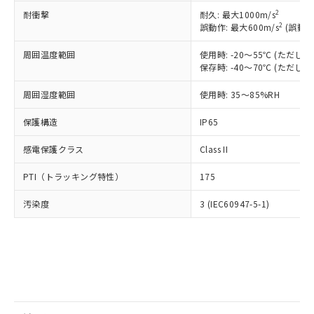
とります。
了承ください。
(PBDE) 1000ppm以下、フタル酸ビス(2-エチルヘキシ
○
一定数以上の在庫あり
ニル類) : 1000ppm、 PBDEs(ポリ臭化ジフェニルエーテ
2
耐衝撃
耐久: 最大1000m/s
当社は規制貨物を破棄する場合は、完
ル) (DEHP)(別名：DOP) 1000ppm以下、フタル酸ブチ
正式な納期状況および標準価格はお客
ル類) : 1000ppm、
2
誤動作: 最大600m/s
(誤動作
ルベンジル（BBP） 1000ppm以下、フタル酸ジブチル
全に破砕するなど、違法に輸出されな
DBP(フタル酸ジブチル) : 1000ppm、 DIBP(フタル酸ジ
様のお取引先、またはお客様担当のオ
（DBP） 1000ppm以下、フタル酸ジイソブチル
イソブチル) : 1000ppm、 BBP(フタル酸ブチルベンジ
△
一定数には満たないが在庫あり
いよう必要な手段を講じます。
ムロン制御機器販売店・当社販売員に
(DIBP) 1000ppm以下
ル) : 1000ppm、
周囲温度範囲
使用時: -20～55℃ (ただ
当社は貴社製品を、核兵器、ミサイ
但し、RoHS指令で産業用監視および制御機器に対する
DEHP(フタル酸ビス(2-エチルヘキシル)) : 1000ppm
ご相談ください。
保存時: -40～70℃ (ただ
適用除外項目は除く。
ル、化学兵器、生物兵器またはその他
－
在庫なし(最新の在庫状況につ
オムロン制御機器販売店や当社販売拠
フタル酸エステル類の４物質については閾値を超える意
武器並びにこれらの製造装置等に一切
いては、お客様のお取引先、ま
図的な使用がないことを確認しています。
点は「
販売ネットワーク
」をご確認
周囲湿度範囲
使用時: 35～85%RH
※2 環境保護使用期限
使用いたしません。
たはお客様担当のオムロン制御
ください。
当社は、貴社製品を第三者に販売する
機器販売店・当社販売員にご確
保護構造
IP65
在庫状況および標準価格結果を当社の
※2 対応予定月
「ｅ」：有害物質（10物質）のすべてが基
場合は、上記1、2および3の内容を当
認ください)
事前の承諾なく第三者に漏洩または開
準値以下であることを示します。
該第三者に通知します。また当社は、
感電保護クラス
Class II
示しないようお願いします。
部品在庫の切り替え状況などにより、予定
「10」：通常の使用状況下において有害物
販売先および販売に係わる関係者が違
マイパーツ機能（部品リスト作成サー
空
受注生産機種、また在庫状況の
月が前後することがあります。
質が外部に漏えいし、環境に深刻な影響を
PTI（トラッキング特性）
175
法に輸出するおそれがある場合は、取
ビス）をご利用いただくには、I-Web
白
情報を公開していない機種
及ぼさない年数を意味します。
り引きをいたしません。
メンバーズにご登録されている必要が
汚染度
3 (IEC60947-5-1)
「－」：未確認です。当社販売部門へお問
あります。
い合わせください。
お客様が当ウェブサイト上で当社にご
※3 非含有証明書ダウンロード
登録された部品リストについて、当社
および当社の共同利用者が、当社の製
下記の非含有証明書をダウンロードするこ
品・サービスに関するお客様との取
とができます。
合意する
キャンセル
引・商談に必要な範囲で利用すること
をご了承ください。
EU RoHS指令（10物質）の非含有証明書