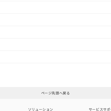
情報更新：2
情報更新：2
情報更新：2
情報更新：
CCC認証
電波法
Yes
N/A
非含有証明書
※3
ページ先頭へ戻る
ダウンロードはこちら
型式承認
NK型式承認
ABS型式承認
韓国
（日本
（アメリカ
ソリューション
サービスサポ