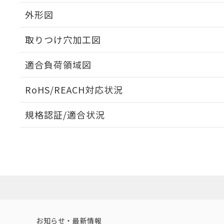
外形図
取りつけ穴加工図
適合負荷領域図
RoHS/REACH対応状況
規格認証/適合状況
EU RoHS
注意事項・凡例
UL認証
CSA認証
CEマーキング
Yes
Yes
Yes
対応状況
対応予定月
※1
※2
対応済み
LR型式承認
DNV型式承認
BV型式承認
KR
（イギリス
（ノルウェー
（フランス
（
お知らせ・最新情報