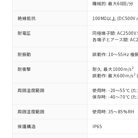
機械的: 最大60回/分
さい。
下記の非含有証明
※当社の共同
いる法人を指
絶縁抵抗
100MΩ以上 (DC500V
EU RoHS指令（
51物質の非含有証
※本証明書は発行
耐電圧
同極端子間: AC2500V 5
また、RoHS指
各端子とアース間: AC250
混在することから
既に当社にて対応
耐振動
誤動作: 10～55Hz 複
り割愛しておりま
2
耐衝撃
耐久: 最大1000m/s
2
誤動作: 最大600m/s
周囲温度範囲
使用時: -20～55℃
保存時: -40～70℃
周囲湿度範囲
使用時: 35～85%RH
保護構造
IP65