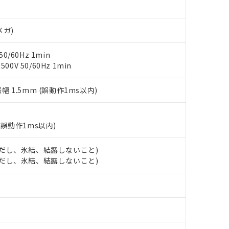
書をダウンロードすることができます。
利用者とは、
"個人情報の共同利用に関して"
の「1.共同利用者の
します。
メガ)
10物質）の非含有証明書
明書（当社基準）
日時点で非含有を証明するもので、過去に遡って非含有を証明するも
0/60Hz 1min
令のフタル酸エステル類４物質の対応では、対応完了までの期間は出
0V 50/60Hz 1min
備考欄に対応日を記載しておりました。
品への在庫切替を完了していることから、特段のことがない限り、20
振幅 1.5mm (誤動作1ms以内)
す。
(誤動作1ms以内)
 (ただし、氷結、結露しないこと)
 (ただし、氷結、結露しないこと)