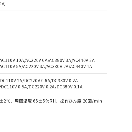
oHS指令（10物質）の非含有に対応した製品に切り替える予定のある
0V）
 RoHS指令（10物質）の非含有に非対応の商品で、対応品を出す予
 RoHS指令（10物質）の非含有の対応状況を調査中または確認中の
ンス料など無形物で、有害物質有無と関係のない商品です。
○×表
より、非含有部品としていたものが、含有品と判明した場合などやむ
みいただき、同意のうえご利用ください。
材料含有率が中国RoHSの基準値以下であることを示します。
材料含有率が中国RoHSの基準値を超えていることを示します。
、当社制御機器事業取扱商品の当社在庫状況および標準価格(税抜)
ら貴社製品のうち、外国為替および外国貿易法に定める商品（以下｢
質）：
す。当社販売部門へお問い合わせください。
 水銀(Hg) 1000ppm以下、 カドミウム(Cd) 100ppm以下、
たは国外への提供する場合は、日本国政府の輸出許可(または役務取
000ppm以下、ポリ臭化ビフェニル類(PBB) 1000ppm以下、ポリ臭化ジフェニルエーテル類(P
事業取扱商品の中には、本サービスの対象外となる商品もあること
手続きをとります。
キシル) (DEHP)(別名：DOP) 1000ppm以下、フタル酸ブチルベンジル（BBP） 100
C110V 10A/AC220V 6A/AC380V 3A/AC440V 2A
(GB/T26572)：
以下、フタル酸ジイソブチル (DIBP) 1000ppm以下
び標準価格照会結果は、記載している更新日時点での社内データに
物を破棄する場合は、完全に破砕するなど、違法に輸出されないよ
(水銀) : 1000ppm、 Cd(カドミウム) : 100ppm、
C110V 5A/AC220V 3A/AC380V 2A/AC440V 1A
業用監視および制御機器に対する適用除外項目は除く。
覧された時点での実際の在庫および標準価格とは異なる場合がある
1000ppm、 PBBs(ポリ臭化ビフェニル類) : 1000ppm、 PBDEs(ポリ臭化ジフェニルエーテル類
物質については閾値を超える意図的な使用がないことを確認しています。
上の在庫あり
 1000ppm、 DIBP(フタル酸ジイソブチル) : 1000ppm、 BBP(フタル酸ブチルベンジル) :
品を、核兵器、ミサイル、化学兵器、生物兵器またはその他武器並
チルヘキシル)) : 1000ppm
C110V 2A/DC220V 0.6A/DC380V 0.2A
況および標準価格はお客様のお取引先、またはお客様担当のオムロ
用いたしません。
DC110V 0.5A/DC220V 0.2A/DC380V 0.1A
ご相談ください。
は満たないが在庫あり
製品を第三者に販売する場合は、上記1、2および3の内容を当該第
機器販売店や当社販売拠点は「
販売ネットワーク
」をご確認くだ
販売先および販売に係わる関係者が違法に輸出するおそれがある場
用期限
び標準価格結果を当社の事前の承諾なく第三者に漏洩または開示し
え状況などにより、予定月が前後することがあります。
0±2℃、周囲湿度 65±5%RH、操作ひん度 20回/min
(最新の在庫状況については、お客様のお取引先、またはお客様担当
（10物質）のすべてが基準値以下であることを示します。
店・当社販売員にご確認ください)
能（部品リスト作成サービス）をご利用いただくには、I-Webメン
使用状況下において有害物質が外部に漏えいし、環境に深刻な影響を
あります。
機種、また在庫状況の情報を公開していない機種
ェブサイト上で当社にご登録された部品リストについて、当社およ
書ダウンロード
す。当社販売部門へお問い合わせください。
品・サービスに関するお客様との取引・商談に必要な範囲で利用す
合意する
キャンセル