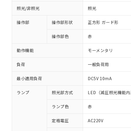
照光/非照光
照光
操作部
操作部形状
正方形 ガード形
操作部色
赤
動作機能
モーメンタリ
負荷
一般負荷用
最小適用負荷
DC5V 10mA
ランプ
照光部方式
LED（減圧照光機能内
ランプ色
赤
※1 対応状況
定格電圧
AC220V
対応済み：EU