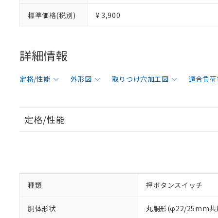
標準価格(税別)
¥ 3,900
詳細情報
定格/性能
外形図
取りつけ穴加工図
適合負荷
定格/性能
種類
押ボタンスイッチ
胴体形状
丸胴形(φ22/25mm共