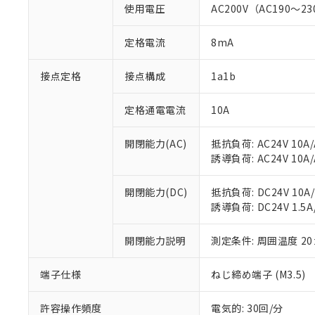
対応予定：EU R
使用電圧
AC200V（AC190～23
対応予定なし：EU
調査・確認中：EU
ご利用条件
定格電流
8mA
非該当品：ライセ
※1 中国RoHS
仕入先様の事情に
があります。
接点定格
接点構成
1a1b
以下の条件をお読
「○」：最大均質
「×」：最大均質
本サービスは
当社は、これ
*EU RoHS指令（10物
定格通電電流
10A
「－」：未確認で
鉛(Pb) 1000ppm以下、
くものです。
う）を輸出ま
記
説明
六価クロム(Cr(Ⅵ)) 1
当社制御機器
などの必要な
フタル酸ビス(2-エチルヘ
号
開閉能力(AC)
抵抗負荷: AC24V 10A/A
*中国RoHS10物質の基準値 
ル（DBP） 1000ppm
在庫状況およ
当社は規制貨
Pb(鉛) :1000ppm、 Hg
誘導負荷: AC24V 10A/A
但し、RoHS指令で産
のであり、閲
ます。
Cr(Ⅵ)(六価クロム) : 
フタル酸エステル類の４
○
一定数以
DBP(フタル酸ジブチル) :
い。
当社は貴社製
DEHP(フタル酸ビス(2-エ
開閉能力(DC)
抵抗負荷: DC24V 10A/D
正式な納期状
置等に一切使
誘導負荷: DC24V 1.5A/
当社販売員に
※2 対応予定月
△
一定数に
当社は、貴社
オムロン制御
また当社は、
※2 環境保護使
在庫状況およ
部品在庫の切り替
たしません。
開閉能力説明
測定条件: 周囲温度 2
－
在庫なし
す。
「ｅ」：有害物質
機器販売
マイパーツ機
「10」：通常の
端子仕様
ねじ締め端子 (M3.5)
ている必要が
味します。
空
受注生産
お客様が当ウ
※3 非含有証明
「－」：未確認で
白
許容操作頻度
電気的: 30回/分
が、当社の製