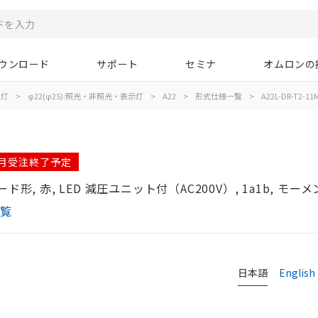
ウンロード
サポート
セミナ
オムロンの
示灯
>
φ22(φ25):照光・非照光・表示灯
>
A22
>
形式仕様一覧
>
A22L-DR-T2-11
06月受注終了予定
形, 赤, LED 減圧ユニット付（AC200V）, 1a1b, モー
一覧
日本語
English