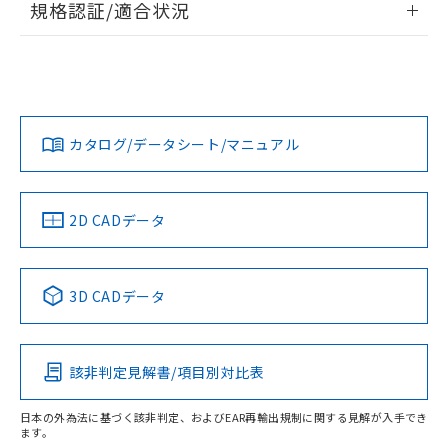
規格認証/適合状況
ログイン/会員登録
EU RoHS
注意事項・凡例
UL認証
CSA認証
CEマーキング
Yes
Yes
Yes
対応状況
対応予定月
※1
※2
ダウンロードデータをご利用いただく前に、以下を必ずお読
みください。
カタログ/データシート/マニュアル
対応済み
ソフトウェアの使用条件
LR型式承認
DNV型式承認
BV型式承認
KR型式承
（イギリス
（ノルウェー
（フランス
（韓国
船舶規格）
船舶規格）
船舶規格）
船舶規格
中国 RoHS
注意事項・凡例
2D CADデータ
No
No
No
No
中国 RoHS表
※1 ※2
3D CADデータ
この製品の規格認証/適合状況ページへ
Pb
Hg
Cd
Cr(VI)
その他の認証はこちらのページからご検索ください
該非判定見解書/項目別対比表
O
O
O
O
日本の外為法に基づく該非判定、およびEAR再輸出規制に関する見解が入手でき
ます。
"対応済み"や非含有の記載がされた商品であっても、流通