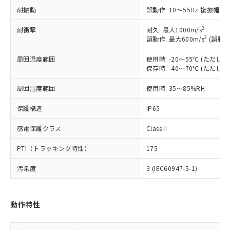
在庫状況および標準価格照会結果は、
い合わせください。
（以下｢規制貨物等」という）を輸出
耐振動
誤動作: 10～55Hz 複振幅 1
記載している更新日時点での社内デー
*EU RoHS指令（10物質）：
または国外への提供する場合は、日本
記
タに基づき作成されるものであり、閲
説明
鉛(Pb) 1000ppm以下、 水銀(Hg) 1000ppm以下、 カド
*中国RoHS10物質の基準値 (GB/T26572)：
2
耐衝撃
耐久: 最大1000m/s
国政府の輸出許可(または役務取引許
号
覧された時点での実際の在庫および標
ミウム(Cd) 100ppm以下、
Pb(鉛) :1000ppm、 Hg(水銀) : 1000ppm、 Cd(カドミウ
2
誤動作: 最大600m/s
(誤動作
可)を取得するなどの必要な手続きを
六価クロム(Cr(Ⅵ)) 1000ppm以下、ポリ臭化ビフェニル
ム) : 100ppm、
準価格とは異なる場合があることをご
類(PBB) 1000ppm以下、ポリ臭化ジフェニルエーテル類
Cr(Ⅵ)(六価クロム) : 1000ppm、 PBBs(ポリ臭化ビフェ
とります。
了承ください。
(PBDE) 1000ppm以下、フタル酸ビス(2-エチルヘキシ
○
一定数以上の在庫あり
周囲温度範囲
使用時: -20～55℃ (ただ
ニル類) : 1000ppm、 PBDEs(ポリ臭化ジフェニルエーテ
当社は規制貨物を破棄する場合は、完
ル) (DEHP)(別名：DOP) 1000ppm以下、フタル酸ブチ
正式な納期状況および標準価格はお客
ル類) : 1000ppm、
保存時: -40～70℃ (ただ
ルベンジル（BBP） 1000ppm以下、フタル酸ジブチル
全に破砕するなど、違法に輸出されな
DBP(フタル酸ジブチル) : 1000ppm、 DIBP(フタル酸ジ
様のお取引先、またはお客様担当のオ
（DBP） 1000ppm以下、フタル酸ジイソブチル
イソブチル) : 1000ppm、 BBP(フタル酸ブチルベンジ
△
一定数には満たないが在庫あり
いよう必要な手段を講じます。
ムロン制御機器販売店・当社販売員に
周囲湿度範囲
使用時: 35～85%RH
(DIBP) 1000ppm以下
ル) : 1000ppm、
当社は貴社製品を、核兵器、ミサイ
但し、RoHS指令で産業用監視および制御機器に対する
DEHP(フタル酸ビス(2-エチルヘキシル)) : 1000ppm
ご相談ください。
適用除外項目は除く。
ル、化学兵器、生物兵器またはその他
－
在庫なし(最新の在庫状況につ
保護構造
IP65
オムロン制御機器販売店や当社販売拠
フタル酸エステル類の４物質については閾値を超える意
武器並びにこれらの製造装置等に一切
いては、お客様のお取引先、ま
図的な使用がないことを確認しています。
点は「
販売ネットワーク
」をご確認
※2 環境保護使用期限
使用いたしません。
感電保護クラス
Class II
たはお客様担当のオムロン制御
ください。
当社は、貴社製品を第三者に販売する
機器販売店・当社販売員にご確
在庫状況および標準価格結果を当社の
※2 対応予定月
「ｅ」：有害物質（10物質）のすべてが基
PTI（トラッキング特性）
175
場合は、上記1、2および3の内容を当
認ください)
事前の承諾なく第三者に漏洩または開
準値以下であることを示します。
該第三者に通知します。また当社は、
示しないようお願いします。
汚染度
3 (IEC60947-5-1)
部品在庫の切り替え状況などにより、予定
「10」：通常の使用状況下において有害物
販売先および販売に係わる関係者が違
マイパーツ機能（部品リスト作成サー
空
受注生産機種、また在庫状況の
月が前後することがあります。
質が外部に漏えいし、環境に深刻な影響を
法に輸出するおそれがある場合は、取
ビス）をご利用いただくには、I-Web
白
情報を公開していない機種
及ぼさない年数を意味します。
り引きをいたしません。
メンバーズにご登録されている必要が
「－」：未確認です。当社販売部門へお問
動作特性
あります。
い合わせください。
お客様が当ウェブサイト上で当社にご
※3 非含有証明書ダウンロード
登録された部品リストについて、当社