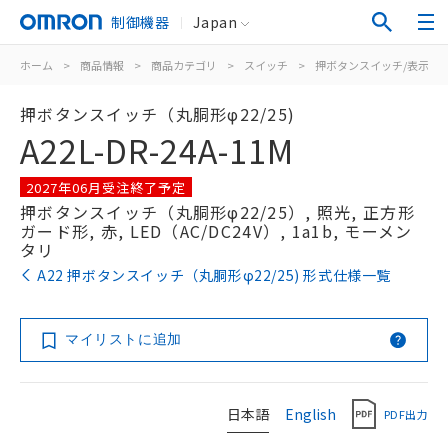
制御機器
Japan
ホーム
>
商品情報
>
商品カテゴリ
>
スイッチ
>
押ボタンスイッチ/表示灯
押ボタンスイッチ（丸胴形φ22/25)
A22L-DR-24A-11M
2027年06月受注終了予定
押ボタンスイッチ（丸胴形φ22/25）, 照光, 正方形
ガード形, 赤, LED（AC/DC24V）, 1a1b, モーメン
タリ
A22 押ボタンスイッチ（丸胴形φ22/25) 形式仕様一覧
マイリストに追加
日本語
English
PDF出力