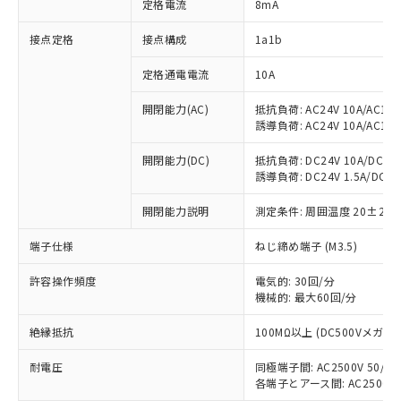
定格電流
8mA
接点定格
接点構成
1a1b
※1 対応状況
定格通電電流
10A
対応済み：EU RoHS指令（10物質）の
開閉能力(AC)
抵抗負荷: AC24V 10A/AC110V
非含有に対応した製品が提供可能な商品で
誘導負荷: AC24V 10A/AC110V
す。
対応予定：EU RoHS指令（10物質）の非含
開閉能力(DC)
抵抗負荷: DC24V 10A/DC110V
ご利用条件
有に対応した製品に切り替える予定のある
誘導負荷: DC24V 1.5A/DC110V
商品です。
対応予定なし：EU RoHS指令（10物質）の
開閉能力説明
測定条件: 周囲温度 20±2℃
以下の条件をお読みいただき、同意のうえ
非含有に非対応の商品で、対応品を出す予
ご利用ください。
定はありません。
端子仕様
ねじ締め端子 (M3.5)
調査・確認中：EU RoHS指令（10物質）の
本サービスは、当社制御機器事業取扱
※1 中国RoHS○×表
許容操作頻度
電気的: 30回/分
非含有の対応状況を調査中または確認中の
商品の当社在庫状況および標準価格
機械的: 最大60回/分
商品です。
(税抜)を提供させていただくもので
「○」：最大均質材料含有率が中国RoHSの
非該当品：ライセンス料など無形物で、有
す。
絶縁抵抗
100MΩ以上 (DC500Vメガ)
基準値以下であることを示します。
害物質有無と関係のない商品です。
当社制御機器事業取扱商品の中には、
「×」：最大均質材料含有率が中国RoHSの
仕入先様の事情により、非含有部品として
本サービスの対象外となる商品もある
耐電圧
同極端子間: AC2500V 50/60H
基準値を超えていることを示します。
いたものが、含有品と判明した場合などや
当社は、これら貴社製品のうち、外国
各端子とアース間: AC2500V 50
ことをご了承ください。
「－」：未確認です。当社販売部門へお問
むを得ず変更することがあります。
為替および外国貿易法に定める商品