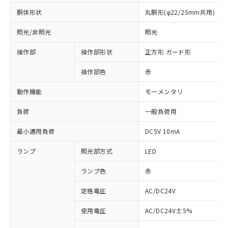
胴体形状
丸胴形(φ22/25mm共用)
照光/非照光
照光
操作部
操作部形状
正方形 ガード形
操作部色
赤
動作機能
モーメンタリ
負荷
一般負荷用
最小適用負荷
DC5V 10mA
ランプ
照光部方式
LED
ランプ色
赤
定格電圧
AC/DC24V
使用電圧
AC/DC24V±5%