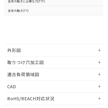
全体の動きに必要な力(TTF)
および当社の共同利用者が、当社の製
下記の非含有証明書をダウンロードするこ
品・サービスに関するお客様との取
全体の動き(TT)
とができます。
合意する
キャンセル
引・商談に必要な範囲で利用すること
をご了承ください。
EU RoHS指令（10物質）の非含有証明書
※当社の共同利用者とは、
"個人情報
51物質の非含有証明書（当社基準）
の共同利用に関して"
の「1.共同利
※本証明書は発行日時点で非含有を証明す
用者の範囲」に記載されている法人を
るもので、過去に遡って非含有を証明する
指します。
ものではありません。
また、RoHS指令のフタル酸エステル類４
外形図
物質の対応では、対応完了までの期間は出
荷製品に未対応品が混在することから備考
情報更新：2026/05/21
取りつけ穴加工図
欄に対応日を記載しておりました。
既に当社にて対応品への在庫切替を完了
情報更新：2026/05/21
していることから、特段のことがない限
適合負荷領域図
り、2022年1月12日より割愛しておりま
情報更新：2026/05/21
す。
CAD
ログイン/会員登録いただくと、CADデータをダウンロー
RoHS/REACH対応状況
ドすることができます。
情報更新：2026/7/29